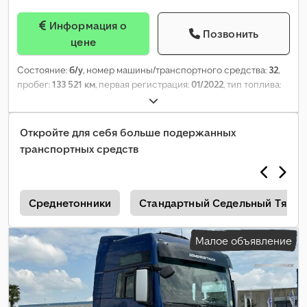
Информация о
Позвонить
цене
Состояние:
б/у
, номер машины/транспортного средства:
32
,
пробег:
133 521 км
, первая регистрация:
01/2022
, тип топлива:
дизель
, конфигурация осей:
4x2
, топливо:
дизель
, класс
выбросов:
Евро 6
, количество мест:
2
, Год выпуска:
2022
,
Откройте для себя больше подержанных
транспортных средств
и
Среднетонники
Стандартный Седельный Тягач
Малое объявление