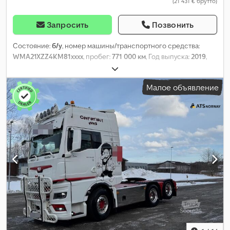
(21 431 € брутто)
Запросить
Позвонить
Состояние:
б/у
, номер машины/транспортного средства:
WMA21XZZ4KM81xxxx
, пробег:
771 000 км
, Год выпуска:
2019
,
Малое объявление