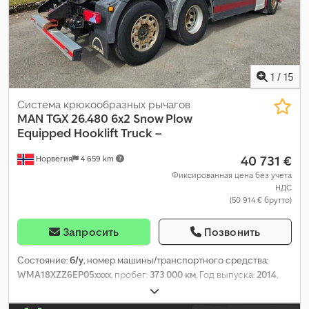
правая наружная - 12 mm
1
/
15
Система крюкообразных рычагов
MAN
TGX 26.480 6x2 Snow Plow
Equipped Hooklift Truck –
40 731 €
Норвегия
4 659 km
Фиксированная цена без учета
НДС
(50 914 € брутто)
Запросить
Позвонить
Состояние:
б/у
, номер машины/транспортного средства:
WMA18XZZ6EP05xxxx
, пробег:
373 000 км
, Год выпуска:
2014
,