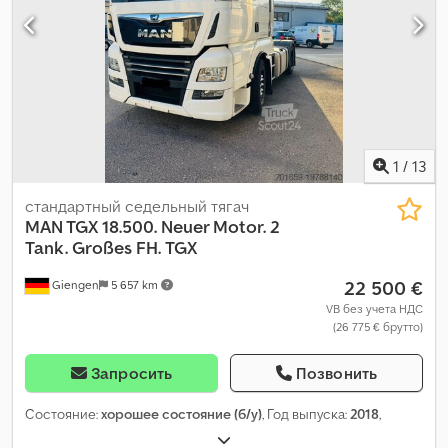
1
/
13
стандартный седельный тягач
MAN TGX 18.500. Neuer Motor. 2
Tank. Großes FH.
TGX
22 500 €
Giengen
5 657 km
VB без учета НДС
(26 775 € брутто)
Запросить
Позвонить
Состояние:
хорошее состояние (б/у)
, Год выпуска:
2018
,