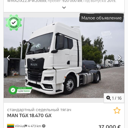
WMA21XZZ3FW20xxxx
, пробег:
920 000 км
, Год выпуска:
2015
,
Малое объявление
1
/
16
стандартный седельный тягач
MAN
TGX 18.470 GX
37 000 €
Vilnius
4 473 km