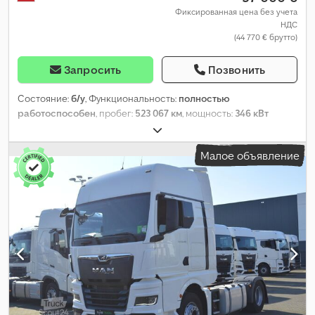
Фиксированная цена без учета
НДС
(44 770 € брутто)
Запросить
Позвонить
Состояние:
б/у
, Функциональность:
полностью
работоспособен
, пробег:
523 067 км
, мощность:
346 кВт
(470,43 л.с.)
, первая регистрация:
09/2022
, тип топлива:
дизель
, общий вес:
8 088 кг
, конфигурация осей:
4x2
,
Малое объявление
колесная база:
390 мм
, цвет:
белый
, тип передачи:
автоматический
, класс выбросов:
Евро 6
, Год выпуска:
2022
,
количество цилиндров:
6
, объём двигателя:
12 419 см³
,
положение рулевого колеса:
левый
, Оборудование:
гидроусилитель руля, полная сервисная история
, Функции
Большой объем кабины с высокой крышей GX Аккумулятор,
12 В, 230 Ач, 2 шт., необслуживаемый Дизельный двигатель
MAN D2676 LFAI, мощность 346 кВт (470 л.с.), крутящий момент
2400 Нм, Евро 6е MAN ТипМатик 14.27 ДД
Усовершенствованная система помощи при экстренном
торможении (EBA) Dcedpeznlz Tsfx Ai Iok Комфорт водителя