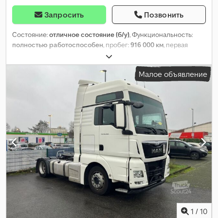
Запросить
Позвонить
Состояние:
отличное состояние (б/у)
, Функциональность:
полностью работоспособен
, пробег:
916 000 км
, первая
регистрация:
06/2013
, тип топлива:
дизель
, размер шины:
315
70 22.5
, Год выпуска:
2013
, Оборудование:
ABS, AdBlue, EBS
Малое объявление
(Электронная тормозная система), Блютуз, бортовой
компьютер, второй топливный бак, гидроусилитель руля,
дополнительные фары, кондиционер, круиз-контроль,
навигационная система, отопитель стояночный, подогрев
сиденья, противотуманные фары, спойлер, холодильник,
центральный замок, электронная программа стабилизации
(ESP), электрорегулировка стекол
,
1
/
10