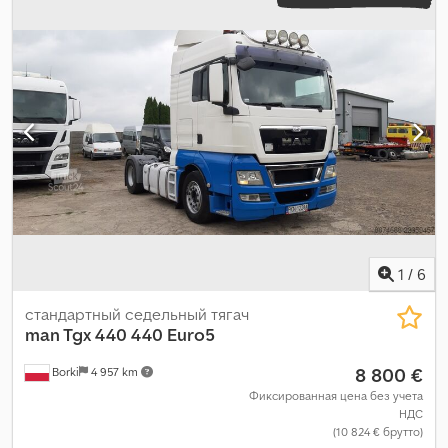
1
/
6
стандартный седельный тягач
man Tgx 440
440 Euro5
8 800 €
Borki
4 957 km
Фиксированная цена без учета
НДС
(10 824 € брутто)