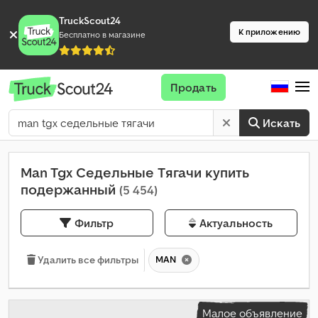
TruckScout24
К приложению
Бесплатно в магазине
Продать
Искать
Man Tgx Седельные Тягачи купить
подержанный
(5 454)
Фильтр
Актуальность
MAN
Удалить все фильтры
Малое объявление