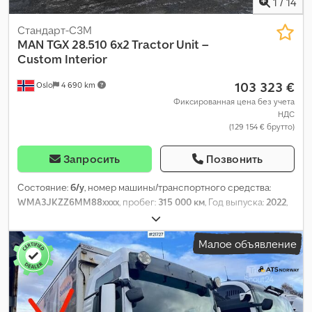
1
/
14
Стандарт-СЗМ
MAN
TGX 28.510 6x2 Tractor Unit –
Custom Interior
103 323 €
Oslo
4 690 km
Фиксированная цена без учета
НДС
(129 154 € брутто)
Запросить
Позвонить
Состояние:
б/у
, номер машины/транспортного средства:
WMA3JKZZ6MM88xxxx
, пробег:
315 000 км
, Год выпуска:
2022
,
Малое объявление