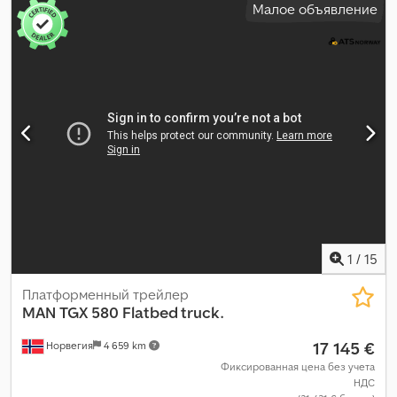
Малое объявление
1
/
15
Платформенный трейлер
MAN
TGX 580 Flatbed truck.
17 145 €
Норвегия
4 659 km
Фиксированная цена без учета
НДС