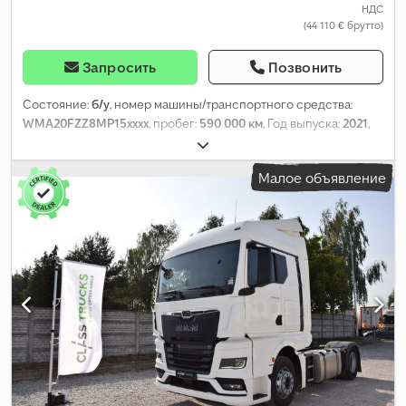
НДС
(44 110 € брутто)
Запросить
Позвонить
Состояние:
б/у
, номер машины/транспортного средства:
WMA20FZZ8MP15xxxx
, пробег:
590 000 км
, Год выпуска:
2021
,
Малое объявление