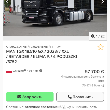
1
/
32
стандартный седельный тягач
MAN TGX 18.510 GX / 2023r / XXL
/
RETARDER / KLIMA P. / 4 PODUSZKI
/3752
57 700 €
Gniezno
4 987 km
Фиксированная цена без учета
НДС
(70 971 € брутто)
Запросить
Позвонить
Состояние:
отличное состояние (б/у)
, Функциональность: