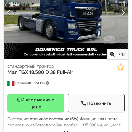
1
/
12
стандартный трактор
Man TGX 18.580 D 38 Full-Air
Caivano
6 151 km
Информация о
Позвонить
цене
Состояние:
отличное состояние (б/у)
, Функциональность:
полностью работоспособен
, пробег:
1 035 000 км
, мощность:
426,59 кВт (580,00 л.с.)
, первая регистрация:
03/2019
, тип