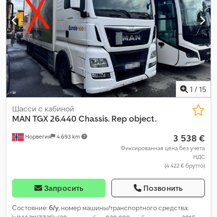
1
/
15
Шасси с кабиной
MAN
TGX 26.440 Chassis. Rep object.
3 538 €
Норвегия
4 693 km
Фиксированная цена без учета
НДС
(4 422 € брутто)
Запросить
Позвонить
Состояние:
б/у
, номер машины/транспортного средства: