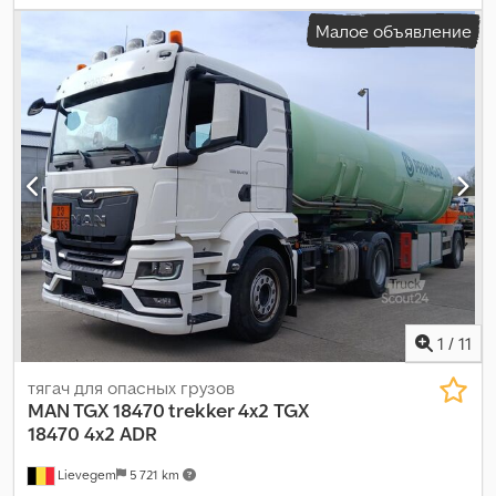
Малое объявление
1
/
11
тягач для опасных грузов
MAN TGX 18470 trekker 4x2
TGX
18470 4x2 ADR
Lievegem
5 721 km