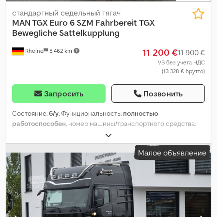
стандартный седельный тягач
MAN TGX Euro 6 SZM Fahrbereit
TGX
Bewegliche Sattelkupplung
11 200 €
Rheine
5 462 km
11 900 €
VB без учета НДС
(13 328 € брутто)
Запросить
Позвонить
Состояние:
б/у
, Функциональность:
полностью
работоспособен
, номер машины/транспортного средства:
WMA13XZZ6GW217732
, пробег:
881 320 км
, первая
регистрация:
05/2016
, тип топлива:
дизель
, топливо:
дизель
,
Малое объявление
цвет:
белый
, кабина водителя:
дневная кабина
, общая длина:
5 995 мм
, общая высота:
3 794 мм
, Год выпуска:
2016
,