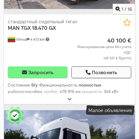
1
/
16
стандартный седельный тягач
MAN
TGX 18.470 GX
40 100 €
Vilnius
4 473 km
Фиксированная цена без учета
НДС
(48 521 € брутто)
Запросить
Позвонить
Состояние:
б/у
, Функциональность:
полностью
работоспособен
, пробег:
478 916 км
, мощность:
346 кВт
(470,43 л.с.)
, первая регистрация:
08/2022
, тип топлива:
дизель
, общий вес:
8 088 кг
, конфигурация осей:
4x2
,
Малое объявление
колесная база:
390 мм
, цвет:
белый
, тип передачи:
автоматический
, класс выбросов:
Евро 6
, Год выпуска:
2022
,
количество цилиндров:
6
, объём двигателя:
12 419 см³
,
положение рулевого колеса:
левый
, Оборудование:
гидроусилитель руля, полная сервисная история
, Функции