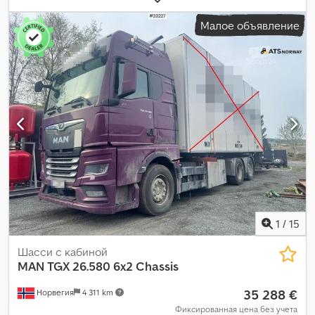
топлива:
дизель
, конфигурация осей:
4x2
, топливо:
дизель
,
Малое объявление
тормоза:
интардер
, цвет:
синий
, тип передачи:
автоматический
, класс выбросов:
Евро 6
, подвеска:
воздух
,
Оборудование:
ABS, бортовой компьютер, кондиционер,
навигационная система, отопитель стояночный, подушка
безопасности, спойлер
,
1
/
15
Шасси с кабиной
MAN
TGX 26.580 6x2 Chassis
35 288 €
Норвегия
4 311 km
Фиксированная цена без учета