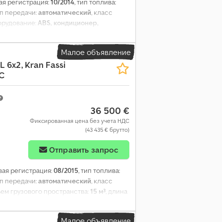
вая регистрация:
10/2014
, тип топлива:
ип передачи:
автоматический
, класс
орудование:
ABS, кондиционер,
Малое объявление
L 6x2, Kran Fassi
AC
36 500 €
Фиксированная цена без учета НДС
(43 435 € брутто)
Отправить запрос
рвая регистрация:
08/2015
, тип топлива:
ип передачи:
автоматический
, класс
ъем грузового пространства:
15 м³
, длина
мм
, высота грузового отсека:
900 мм
,
ектронная программа стабилизации
Малое объявление