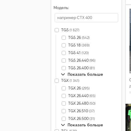
Модель:
TGS
(1 627)
TGS 26
(542)
TGS 18
(369)
TGS 41
(120)
TGS 26.440
(96)
TGS 26.400
(81)
Показать больше
TGX
(1 341)
TGX 26
(295)
TGX 26.440
(65)
TGX 26.480
(50)
TGX 26.510
(37)
TGX 26.500
(31)
Показать больше