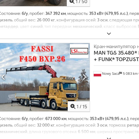
1
/
50
ж
е
Состояние:
б/у
, пробег:
347 392 км
, мощность:
353 кВт (479,95 л.с.)
, пер
м
дизель
, общий вес:
26 000 кг
, конфигурация осей:
3 оси
, следующая пр
е
ретардер
, цвет:
синий
, тип передачи:
механический
, класс выбросов:
с
высота:
3 650 мм
, объем грузового пространства:
13 м³
, длина грузовог
я
для загрузки:
2 420 мм
, высота грузового отсека:
980 мм
, Год выпуска:
2
ч
сажевый фильтр, электронная программа стабилизации (ESP)
Кран-манипулятор 
,
н
MAN
TGS 35.480* 
о
+ FUNK* TOPZUS
б
о
Nowy Sacz
5 083 km
л
е
е
1
4
1
/
15
0
Состояние:
б/у
, пробег:
673 000 км
, мощность:
353 кВт (479,95 л.с.)
, пер
0
дизель
, общий вес:
32 000 кг
, конфигурация осей:
3 оси
, тормоза:
рета
0
механический
, длина грузового отсека:
6 500 мм
, ширина пространств
0
грузового отсека:
600 мм
, Год выпуска:
2010
, Оборудование:
ABS, конди