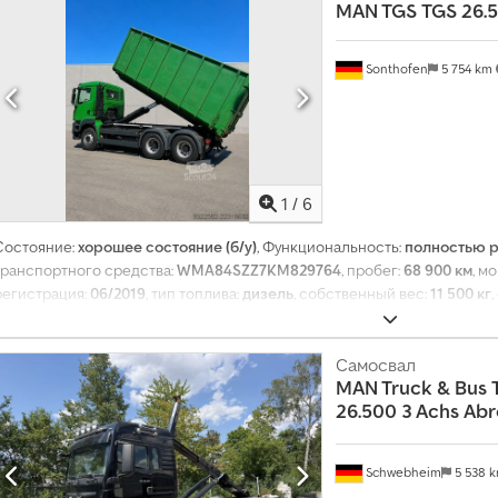
MAN TGS
TGS 26.5
Sonthofen
5 754 km
1
/
6
Состояние:
хорошее состояние (б/у)
, Функциональность:
полностью 
транспортного средства:
WMA84SZZ7KM829764
, пробег:
68 900 км
, м
регистрация:
06/2019
, тип топлива:
дизель
, собственный вес:
11 500 кг
385/80 R 22.5 160 k
, конфигурация осей:
6x2
, следующая проверка (TÜV)
торможение двигателем
, цвет:
зелёный
, кабина водителя:
дневная ка
количество мест:
2
, общая длина:
9 000 мм
, общая ширина:
Самосвал
2 550 мм
, о
MAN Truck & Bus
Оборудование:
USB-порт, гидроусилитель руля, дополнительные фар
26.500 3 Achs Abr
стояночный, прицепное устройство, центральный замок, электроре
Schwebheim
5 538 