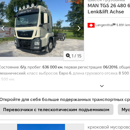
й
MAN
TGS 26 480 6
тормозная система), блокировка дифференциала, кондиционер, кру
т
Lenk&lift Achse
стекол
,
е
с
е
Langenthal
5 891 k
й
ч
а
с
1
/
15
+
4
Состояние:
б/у
, пробег:
636 000 км
, первая регистрация:
06/2016
, общи
9
механический
, класс выбросов:
Евро 6
, длина грузового отсека:
8 500
2
0
2 500 мм
,
1
8
5
Откройте для себя больше подержанных транспортных ср
8
9
Перевозчики с телескопическим подъемником
Му
5
5
0
крюковой мусоров
7