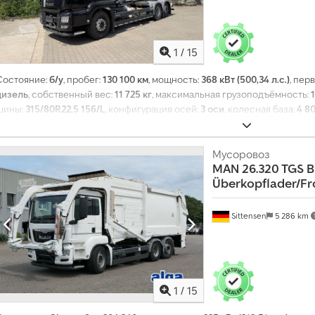
1
/
15
Состояние:
б/у
, пробег:
130 100 км
, мощность:
368 кВт (500,34 л.с.)
, пер
дизель
, собственный вес:
11 725 кг
, максимальная грузоподъёмность:
шины:
315/80R22,5 156/L
, конфигурация осей:
3 оси
, колесная база:
4 8
08/2026
, топливо:
дизель
, тормоза:
интардер
, цвет:
другое
, кабина вод
передачи:
автоматический
, класс выбросов:
Евро 6
, подвеска:
сталь-в
315/80R22,5 156/L
, размер задней шины:
315/80R22,5 /150K
Мусоровоз
, Оборудова
MAN
26.320 TGS B
кондиционер, круиз-контроль, навигационная система, пневматичес
Überkopflader/Fr
Sittensen
5 286 km
1
/
15