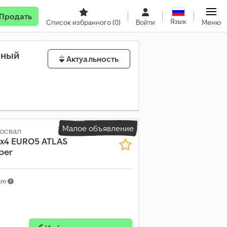
Продать
Язык
Список избранного
(0)
Войти
Меню
нный
Актуальность
Малое объявление
освал
6x4 EURO5 ATLAS
per
 km