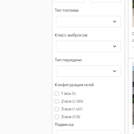
Тип топлива:
Класс выбросов:
Тип передачи:
Конфигурация осей:
1 ось
(5)
2 оси
(2 389)
3 оси
(1 461)
3 оси
(578)
Подвеска: