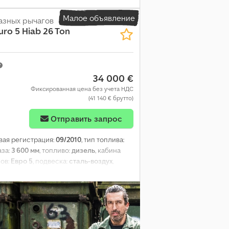
Малое объявление
азных рычагов
uro 5 Hiab 26 Ton
34 000 €
Фиксированная цена без учета НДС
(41 140 € брутто)
Отправить запрос
рвая регистрация:
09/2010
, тип топлива:
аза:
3 600 мм
, топливо:
дизель
, кабина
сов:
Евро 5
, подвеска:
сталь-воздух
,
бщая высота:
3 400 мм
, допустимая
00 кг
, Год выпуска:
2010
, Оборудование:
ала, кондиционер, круиз-контроль,