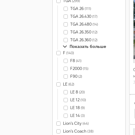
TGA
(299)
TGA 26
(111)
TGA 26.430
(17)
TGA 26.480
(14)
TGA 26.350
(12)
TGA 26.360
(12)
Показать больше
F
(140)
F8
(41)
F2000
(15)
F90
(2)
LE
(62)
LE 8
(20)
LE 12
(10)
LE 18
(9)
r Электроштабелер
Volvo L Строительная Техника
LE 14
(3)
Lion's City
(44)
Lion's Coach
(38)