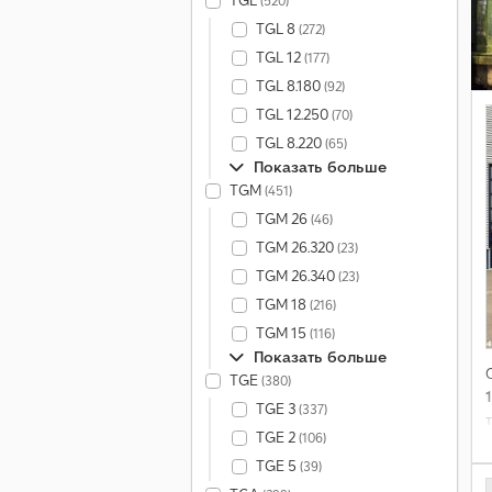
TGL
(520)
TGL 8
(272)
TGL 12
(177)
TGL 8.180
(92)
TGL 12.250
(70)
TGL 8.220
(65)
Показать больше
TGM
(451)
TGM 26
(46)
TGM 26.320
(23)
TGM 26.340
(23)
TGM 18
(216)
TGM 15
(116)
Показать больше
TGE
(380)
TGE 3
(337)
TGE 2
(106)
TGE 5
(39)