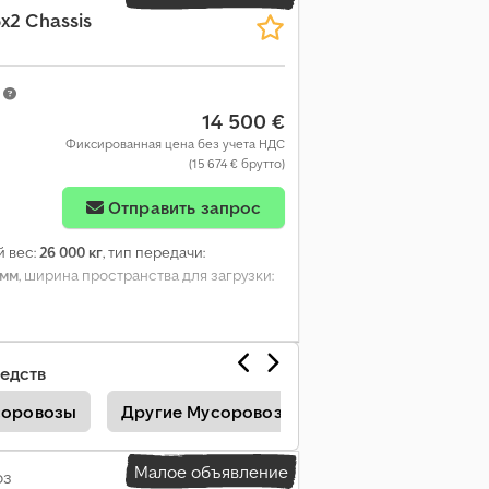
x2 Chassis
из-контроль, электрорегулировка
m
14 500 €
Фиксированная цена без учета НДС
(15 674 € брутто)
Отправить запрос
й вес:
26 000 кг
, тип передачи:
 мм
, ширина пространства для загрузки:
едств
соровозы
Другие Мусоровозы
Daf Cf
Daf C
Малое объявление
оз