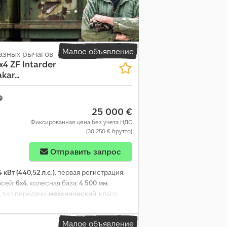
Малое объявление
азных рычагов
x4 ZF Intarder
ar...
25 000 €
Фиксированная цена без учета НДС
(30 250 € брутто)
Отправить запрос
 кВт (440,52 л.с.)
, первая регистрация:
осей:
6x4
, колесная база:
4 500 мм
,
, тип передачи:
механический
, класс
лина:
8 900 мм
, общая ширина:
2 500 мм
,
опустимая нагрузка на ось (ось 2):
10 000
Малое объявление
рудование:
ABS, EBS (Электронная