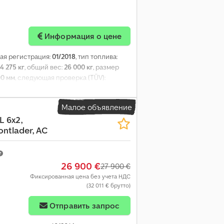
Информация о цене
вая регистрация:
01/2018
, тип топлива:
14 275 кг
, общий вес:
26 000 кг
, размер
00 мм
, следующая проверка (TÜV):
ителя:
спальный отсек (кабина)
, тип
оздух
, размер передней шины:
Малое объявление
ние:
ABS, блокировка дифференциала,
L 6x2,
кий тормоз, прицепное устройство
,
ontlader, AC
26 900 €
27 900 €
Фиксированная цена без учета НДС
(32 011 € брутто)
Отправить запрос