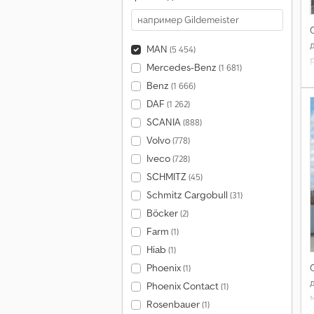
MAN
(5 454)
Mercedes-Benz
(1 681)
Benz
(1 666)
DAF
(1 262)
SCANIA
(888)
Volvo
(778)
Iveco
(728)
SCHMITZ
(45)
Schmitz Cargobull
(31)
Böcker
(2)
Farm
(1)
Hiab
(1)
Phoenix
(1)
Phoenix Contact
(1)
Rosenbauer
(1)