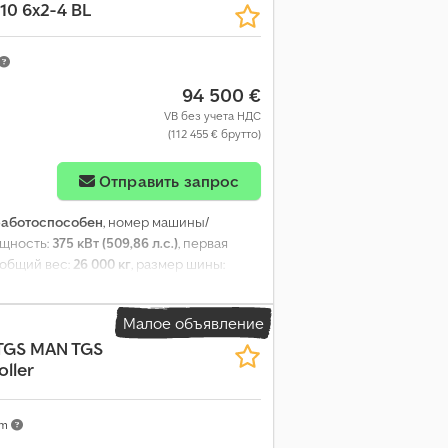
10 6x2-4 BL
94 500 €
VB без учета НДС
(112 455 € брутто)
Отправить запрос
работоспособен
, номер машины/
ощность:
375 кВт (509,86 л.с.)
, первая
, общий вес:
26 000 кг
, размер шины:
:
12/2026
, топливо:
дизель
, тормоза:
бина
, тип передачи:
автоматический
,
Малое объявление
бщая высота:
3 300 мм
, Год выпуска:
2019
,
TGS MAN TGS
ы, кондиционер, отопитель
oller
гулировка стекол
,
km