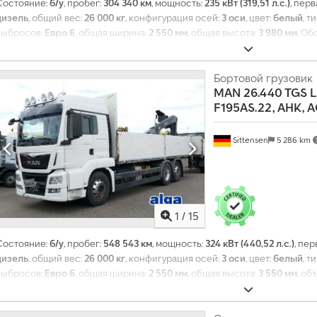
Состояние:
б/у
, пробег:
304 340 км
, мощность:
235 кВт (319,51 л.с.)
, пер
дизель
, общий вес:
26 000 кг
, конфигурация осей:
3 оси
, цвет:
белый
, т
выбросов:
Евро 6
, общая ширина:
2 550 мм
, общая высота:
3 980 мм
, Об
электронная программа стабилизации (ESP)
,
Бортовой грузовик
MAN
26.440 TGS L
F195AS.22, AHK, 
Sittensen
5 286 km
1
/
15
Состояние:
б/у
, пробег:
548 543 км
, мощность:
324 кВт (440,52 л.с.)
, пе
дизель
, общий вес:
26 000 кг
, конфигурация осей:
3 оси
, цвет:
белый
, т
выбросов:
Евро 6
, общая ширина:
2 550 мм
, общая высота:
3 550 мм
, об
грузового отсека:
6 600 мм
, ширина пространства для загрузки:
2 490 
Оборудование:
ABS, кондиционер, кран, навигационная система, эл