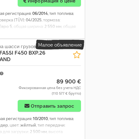
Информация о цене
вая регистрация:
06/2014
, тип топлива:
оверка (TÜV):
04/2025
, тормоза:
Евро 5
, общая ширина:
2 550 мм
, общая
о отсека:
6 300 мм
, ширина пространства
014
, Оборудование:
кондиционер, кран,
Малое объявление
на шасси грузовика
FASSI F450 BXP.26
TAND
89 900 €
Фиксированная цена без учета НДС
(110 577 € брутто)
Отправить запрос
вая регистрация:
10/2010
, тип топлива:
рдер
, цвет:
жёлтый
, тип передачи:
а для загрузки:
2 500 мм
, высота
ционер, кран
,