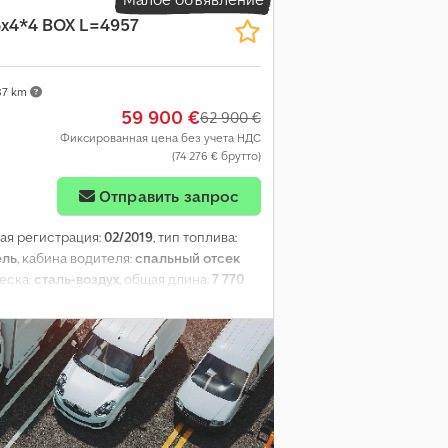
6x4*4 BOX L=4957
87 km
59 900 €
62 900 €
Фиксированная цена без учета НДС
(74 276 € брутто)
Отправить запрос
вая регистрация:
02/2019
, тип топлива:
ель
, кабина водителя:
спальный отсек
веска:
сталь-воздух
, общая длина:
7 770
 пространства для загрузки:
2 390 мм
,
локировка дифференциала, бортовой
трорегулировка стекол,