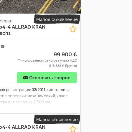
Малое объявление
освал
6x4-4 ALLRAD KRAN
echs
m
99 900 €
Фиксированная цена без учета НДС
(118 881 € брутто)
Отправить запрос
рвая регистрация:
02/2011
, тип топлива:
, тип передачи:
механический
, класс
тва для загрузки:
2 500 мм
,
ный привод, сажевый фильтр,
Малое объявление
6x4-4 ALLRAD KRAN