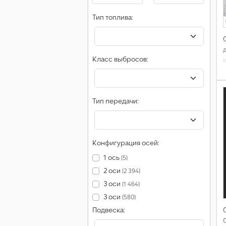
Тип топлива:
Класс выбросов:
Тип передачи:
Конфигурация осей:
1 ось
(5)
2 оси
(2 394)
3 оси
(1 464)
3 оси
(580)
Подвеска: