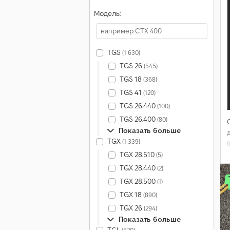
Модель:
TGS
(1 630)
TGS 26
(545)
TGS 18
(368)
TGS 41
(120)
TGS 26.440
(100)
TGS 26.400
(80)
Показать больше
TGX
(1 339)
TGX 28.510
(5)
TGX 28.440
(2)
TGX 28.500
(1)
TGX 18
(890)
TGX 26
(294)
Показать больше