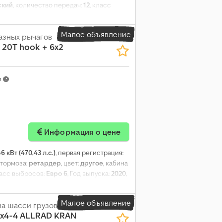
ский
, количество передач:
12
, класс
ание:
ABS, AdBlue, кондиционер,
 противотуманные фары, ретардер,
Малое объявление
азных рычагов
 20T hook + 6x2
m
Информация о цене
6 кВт (470,43 л.с.)
, первая регистрация:
, тормоза:
ретардер
, цвет:
другое
, кабина
ласс выбросов:
Евро 6
, Год выпуска:
2020
,
Малое объявление
на шасси грузовика
6x4-4 ALLRAD KRAN