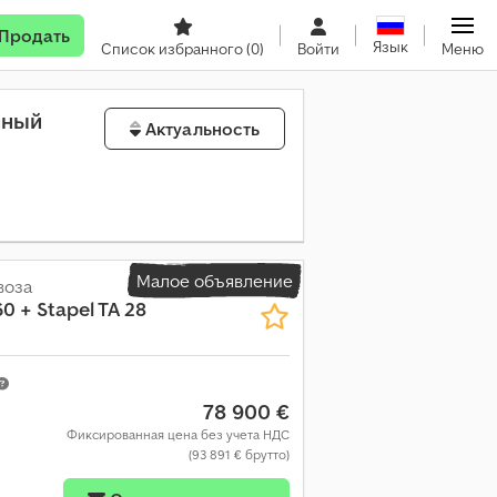
Продать
Язык
Список избранного
(0)
Войти
Меню
нный
Актуальность
Малое объявление
воза
60 + Stapel TA 28
78 900 €
Фиксированная цена без учета НДС
(93 891 € брутто)