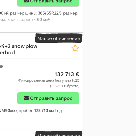
Отправить запрос
00 м³
, размер шины:
385/65R22.5
, размер
имальная скорость:
60 км/ч
,
Малое объявление
x4+2 snow plow
derbod
132 713 €
Фиксированная цена без учета НДС
(165 891 € брутто)
Отправить запрос
M90xxxx
, пробег:
128 710 км
, Год
Малое объявление