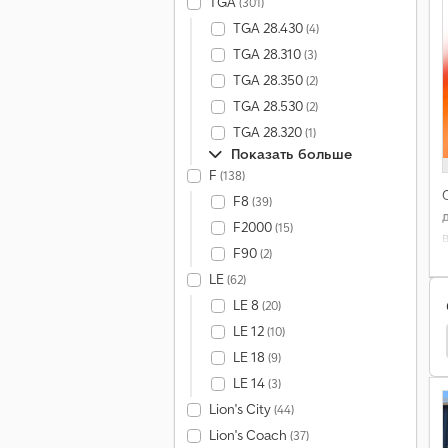
TGA
(301)
TGA 28.430
(4)
TGA 28.310
(3)
TGA 28.350
(2)
TGA 28.530
(2)
TGA 28.320
(1)
Показать больше
F
(138)
F8
(39)
F2000
(15)
F90
(2)
LE
(62)
LE 8
(20)
LE 12
(10)
белер
Palfinger Грузовики
Palfinger Запчасти
LE 18
(9)
LE 14
(3)
Lion's City
(44)
Lion's Coach
(37)