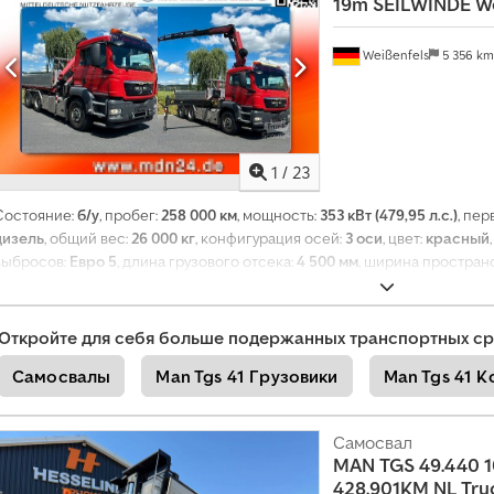
19m SEILWINDE W
е
с
е
Weißenfels
5 356 k
й
ч
а
с
1
/
23
+
4
Состояние:
б/у
, пробег:
258 000 км
, мощность:
353 кВт (479,95 л.с.)
, пе
9
дизель
, общий вес:
26 000 кг
, конфигурация осей:
3 оси
, цвет:
красный
2
0
выбросов:
Евро 5
, длина грузового отсека:
4 500 мм
, ширина пространс
1
Оборудование:
ABS, кондиционер, кран, отопитель стояночный, пол
8
электронная программа стабилизации (ESP)
,
5
Откройте для себя больше подержанных транспортных ср
8
9
Самосвалы
Man Tgs 41 Грузовики
Man Tgs 41 
5
5
0
Самосвал
7
MAN
TGS 49.440 
428.901KM NL Tru