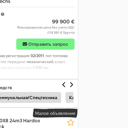
echs
m
99 900 €
Фиксированная цена без учета НДС
(118 881 € брутто)
Отправить запрос
рвая регистрация:
02/2011
, тип топлива:
, тип передачи:
механический
, класс
тва для загрузки:
2 500 мм
,
ный привод, сажевый фильтр,
едств
Коммунальная/Спецтехника
Кабельный Самосвал
Малое объявление
10X8 24m3 Hardox
ck