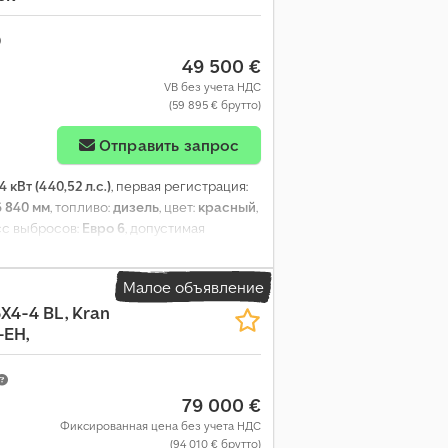
49 500 €
VB без учета НДС
(59 895 € брутто)
Отправить запрос
4 кВт (440,52 л.с.)
, первая регистрация:
6 840 мм
, топливо:
дизель
, цвет:
красный
,
асс выбросов:
Евро 6
, допустимая
 000 кг
, допустимая нагрузка на ось (ось
тронная тормозная система),
Малое объявление
отуманные фары, система контроля
X4-4 BL, Kran
вка стекол, электрорегулируемое
-EH,
79 000 €
Фиксированная цена без учета НДС
(94 010 € брутто)