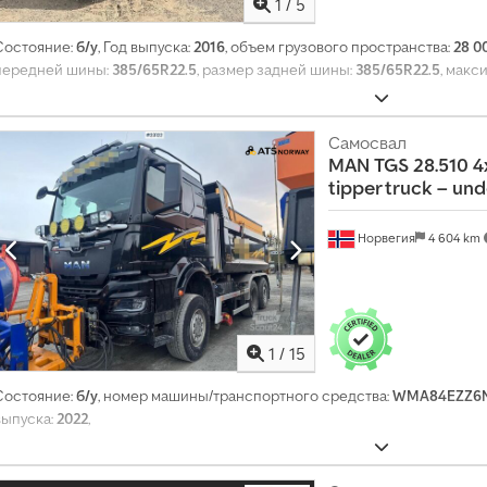
е
1
/
5
м
е
Состояние:
б/у
, Год выпуска:
2016
, объем грузового пространства:
28 0
с
передней шины:
385/65R22.5
, размер задней шины:
385/65R22.5
, макс
я
ч
н
Самосвал
о
MAN
TGS 28.510 4
б
tipper truck – un
о
л
Норвегия
4 604 km
е
е
1
4
0
1
/
15
0
Состояние:
б/у
, номер машины/транспортного средства:
WMA84EZZ6N
0
выпуска:
2022
,
0
з
а