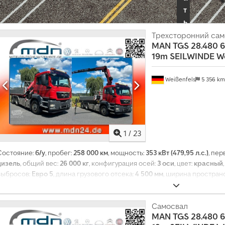
т
ь
п
Трехсторонний сам
MAN
TGS 28.480 
а
19m SEILWINDE W
к
е
Weißenfels
5 356 k
т
д
и
л
е
1
/
23
р
Состояние:
б/у
, пробег:
258 000 км
, мощность:
353 кВт (479,95 л.с.)
, пе
а
дизель
, общий вес:
26 000 кг
, конфигурация осей:
3 оси
, цвет:
красный
У
выбросов:
Евро 5
, длина грузового отсека:
4 500 мм
, ширина пространс
з
Оборудование:
ABS, кондиционер, кран, отопитель стояночный, пол
н
электронная программа стабилизации (ESP)
,
а
Самосвал
й
MAN
TGS 28.480 
т