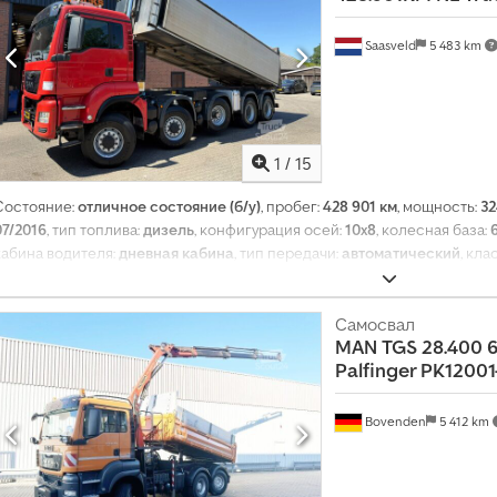
Saasveld
5 483 km
1
/
15
Состояние:
отличное состояние (б/у)
, пробег:
428 901 км
, мощность:
32
07/2016
, тип топлива:
дизель
, конфигурация осей:
10x8
, колесная база:
кабина водителя:
дневная кабина
, тип передачи:
автоматический
, кл
нагрузка на ось (ось 1):
10 000 кг
, допустимая нагрузка на ось (ось 2):
10
):
10 000 кг
, Год выпуска:
2016
, Оборудование:
ABS, AdBlue, EBS (Элек
блокировка дифференциала, кондиционер, круиз-контроль, против
Самосвал
MAN
TGS 28.400 6
тяги, электронная программа стабилизации (ESP), электрорегулиро
Palfinger PK12001
зеркало
,
Bovenden
5 412 km