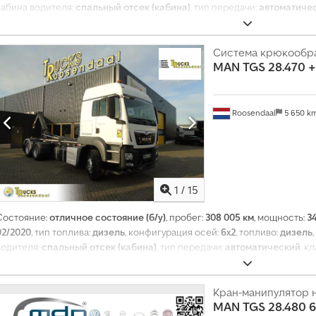
кабина водителя:
спальный отсек (кабина)
, тип передачи:
автоматиче
выбросов:
Евро 6
, подвеска:
сталь-воздух
, Год выпуска:
2017
, Оборудов
навигационная система, подогрев сиденья, прицепное устройство,
электрорегулировка стекол
,
Система крюкообр
MAN
TGS 28.470 +
Roosendaal
5 650 k
1
/
15
Состояние:
отличное состояние (б/у)
, пробег:
308 005 км
, мощность:
34
02/2020
, тип топлива:
дизель
, конфигурация осей:
6x2
, топливо:
дизель
водителя:
спальный отсек (кабина)
, тип передачи:
автоматический
, к
Оборудование:
ретардер
,
Кран-манипулятор 
MAN
TGS 28.480 