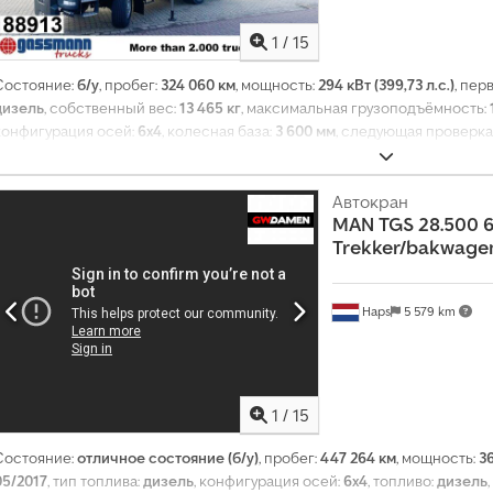
1
/
15
Состояние:
б/у
, пробег:
324 060 км
, мощность:
294 кВт (399,73 л.с.)
, пер
дизель
, собственный вес:
13 465 кг
, максимальная грузоподъёмность:
конфигурация осей:
6x4
, колесная база:
3 600 мм
, следующая проверка
двигателем
, цвет:
оранжевый
, кабина водителя:
дневная кабина
, тип 
выбросов:
Евро 5
, подвеска:
сталь-воздух
, количество мест:
2
, длина г
пространства для загрузки:
2 420 мм
, высота грузового отсека:
Автокран
600 мм
MAN
TGS 28.500 
дифференциала, бортовой компьютер, гидроусилитель руля, дополн
Trekker/bakwagen 
кран, круиз-контроль, низкий уровень шума, подогрев сиденья, при
фары, система иммобилайзера, система контроля тяги, центральны
Haps
5 579 km
1
/
15
Состояние:
отличное состояние (б/у)
, пробег:
447 264 км
, мощность:
36
05/2017
, тип топлива:
дизель
, конфигурация осей:
6x4
, топливо:
дизель