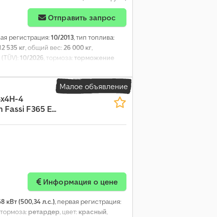
Отправить запрос
вая регистрация:
10/2013
, тип топлива:
12 535 кг
, общий вес:
26 000 кг
,
 (TÜV):
10/2026
, тормоза:
торможение
передачи:
автоматический
, класс
рузового отсека:
4 600 мм
, ширина
Малое объявление
, Оборудование:
ABS, блокировка
6x4H-4
ительные фары, кабина, кондиционер,
Fassi F365 E...
цепное устройство, противотуманные
й замок
,
Информация о цене
8 кВт (500,34 л.с.)
, первая регистрация:
, тормоза:
ретардер
, цвет:
красный
,