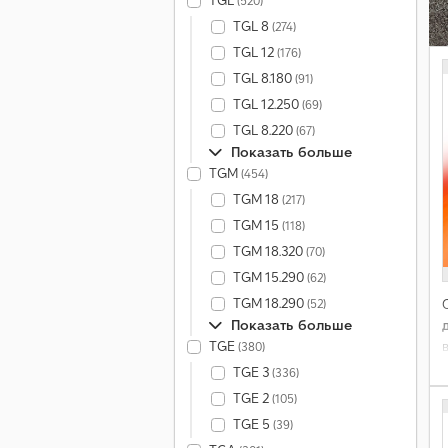
TGL
(520)
TGL 8
(274)
TGL 12
(176)
TGL 8.180
(91)
TGL 12.250
(69)
TGL 8.220
(67)
Показать больше
TGM
(454)
TGM 18
(217)
TGM 15
(118)
TGM 18.320
(70)
TGM 15.290
(62)
TGM 18.290
(52)
Показать больше
TGE
(380)
TGE 3
(336)
TGE 2
(105)
TGE 5
(39)