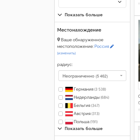
Показать больше
Местонахождение
Ваше обнаруженное
местоположение:
Россия
(изменить)
радиус:
Неограниченно
(5 462)
Германия
(3 538)
Нидерланды
(684)
Бельгия
(347)
Австрия
(313)
Польша
(191)
Показать больше