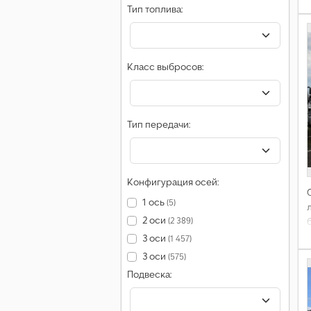
Тип топлива:
Класс выбросов:
Тип передачи:
Конфигурация осей:
1 ось
(5)
л
2 оси
(2 389)
3 оси
(1 457)
3 оси
(575)
Подвеска: