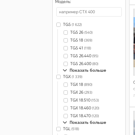
Модель:
TGS
(1 622)
TGS 26
(540)
TGS 18
(369)
TGS 41
(118)
TGS 26.440
(95)
TGS 26.400
(80)
Показать больше
TGX
(1 339)
TGX 18
(890)
TGX 26
(293)
TGX 18.510
(153)
TGX 18.460
(120)
TGX 18.470
(120)
Показать больше
TGL
(518)