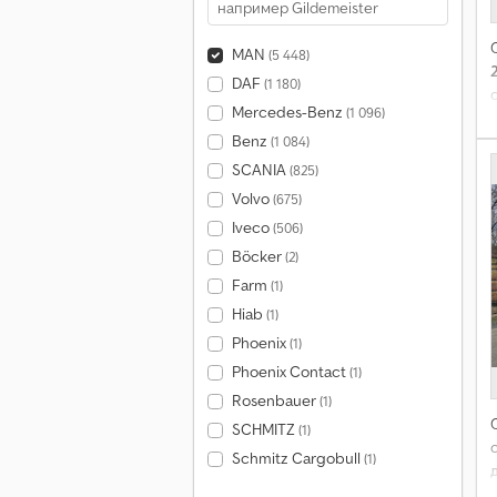
MAN
(5 448)
DAF
(1 180)
Mercedes-Benz
(1 096)
Benz
(1 084)
SCANIA
(825)
Volvo
(675)
Iveco
(506)
Böcker
(2)
Farm
(1)
Hiab
(1)
Phoenix
(1)
Phoenix Contact
(1)
Rosenbauer
(1)
SCHMITZ
(1)
Schmitz Cargobull
(1)