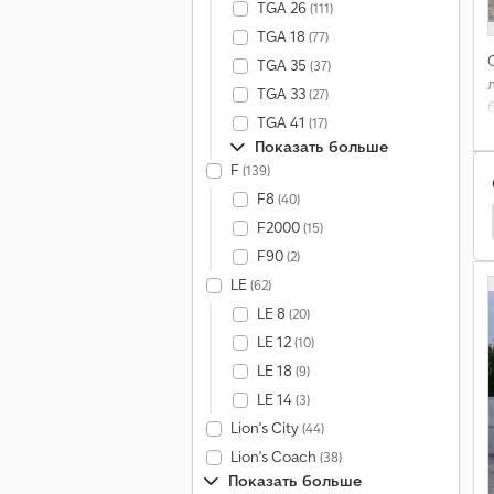
TGA 26
(111)
TGA 18
(77)
TGA 35
(37)
л
TGA 33
(27)
TGA 41
(17)
Показать больше
F
(139)
F8
(40)
едельный Тягач
Ford Объемный Седельный Тягач
F2000
(15)
F90
(2)
LE
(62)
LE 8
(20)
LE 12
(10)
LE 18
(9)
LE 14
(3)
Lion's City
(44)
Lion's Coach
(38)
Показать больше