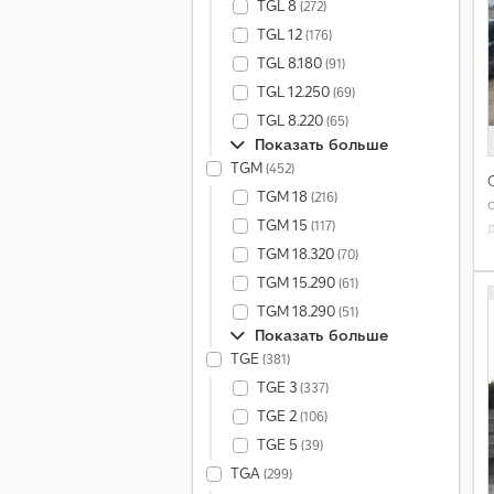
TGL 8
(272)
TGL 12
(176)
TGL 8.180
(91)
TGL 12.250
(69)
TGL 8.220
(65)
Показать больше
TGM
(452)
TGM 18
(216)
TGM 15
(117)
TGM 18.320
(70)
TGM 15.290
(61)
TGM 18.290
(51)
Показать больше
TGE
(381)
TGE 3
(337)
TGE 2
(106)
TGE 5
(39)
TGA
(299)