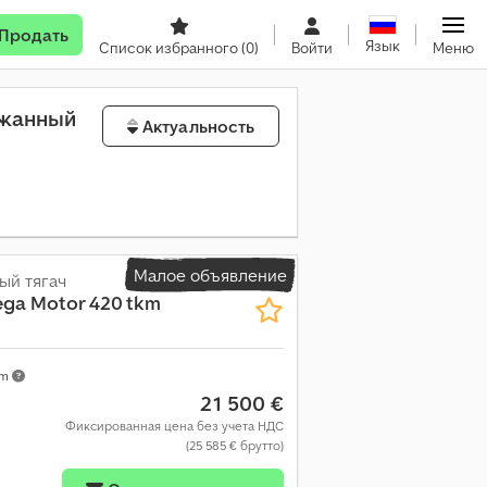
Продать
Язык
Список избранного
(0)
Войти
Меню
ржанный
Актуальность
Малое объявление
ый тягач
ega Motor 420 tkm
km
21 500 €
Фиксированная цена без учета НДС
(25 585 € брутто)