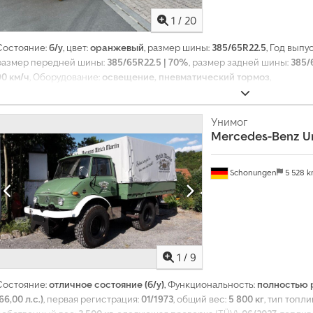
1
/
20
Состояние:
б/у
, цвет:
оранжевый
, размер шины:
385/65R22.5
, Год выпу
размер передней шины:
385/65R22.5 | 70%
, размер задней шины:
385/
90 км/ч
, Оборудование:
освещение, пневматический тормоз
,
Унимог
Mercedes-Benz
U
Schonungen
5 528 
1
/
9
Т
Состояние:
отличное состояние (б/у)
, Функциональность:
полностью 
р
66,00 л.с.)
, первая регистрация:
01/1973
, общий вес:
5 800 кг
, тип топли
а