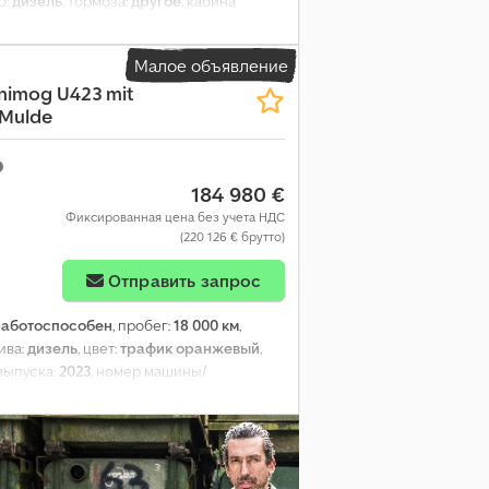
о:
дизель
, тормоза:
другое
, кабина
1973
, Оборудование:
блокировка
ия автомобиля
,
Малое объявление
nimog U423 mit
 Mulde
184 980 €
Фиксированная цена без учета НДС
(220 126 € брутто)
Отправить запрос
работоспособен
, пробег:
18 000 км
,
лива:
дизель
, цвет:
трафик оранжевый
,
 выпуска:
2023
, номер машины/
окировка дифференциала, гидравлика,
д, прицепное устройство
,