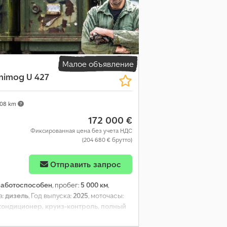
Малое объявление
nimog U 427
308 km
172 000 €
Фиксированная цена без учета НДС
(204 680 € брутто)
Отправить запрос
работоспособен
, пробег:
5 000 км
,
а:
дизель
, Год выпуска:
2025
, моточасы:
кондиционер, круиз-контроль, полный
троля тяги, центральный замок
,