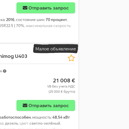
Отправить запрос
ска:
2016
, состояние шин:
70 процент
,
65R22.5 | 70%
, максимальная скорость:
Малое объявление
nimog U403
km
21 008 €
VB без учета НДС
(25 000 € брутто)
Отправить запрос
работоспособен
, мощность:
48,54 кВт
ва:
дизель
, цвет:
светло-зелёный
,