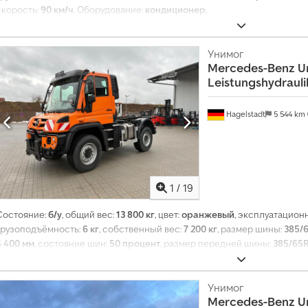
скорость:
90 км/ч
, Оборудование:
кондиционер
,
Унимог
Mercedes-Benz
U
Leistungshydrauli
Hagelstadt
5 544 km
1
/
19
Состояние:
б/у
, общий вес:
13 800 кг
, цвет:
оранжевый
, эксплуатацион
грузоподъёмность:
6 кг
, собственный вес:
7 200 кг
, размер шины:
385/
5 400 мм
, состояние шин:
50 процент
, размер передней шины:
385/65R
385/65R22.5 | 50%
, максимальная скорость:
90 км/ч
, Оборудование:
ко
Унимог
Mercedes-Benz
U