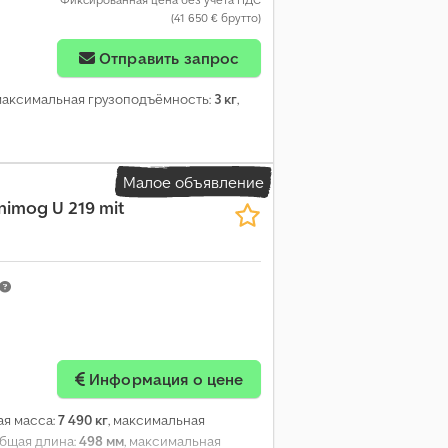
(41 650 € брутто)
Отправить запрос
 максимальная грузоподъёмность:
3 кг
,
Малое объявление
nimog U 219 mit
Информация о цене
ая масса:
7 490 кг
, максимальная
общая длина:
498 мм
, максимальная