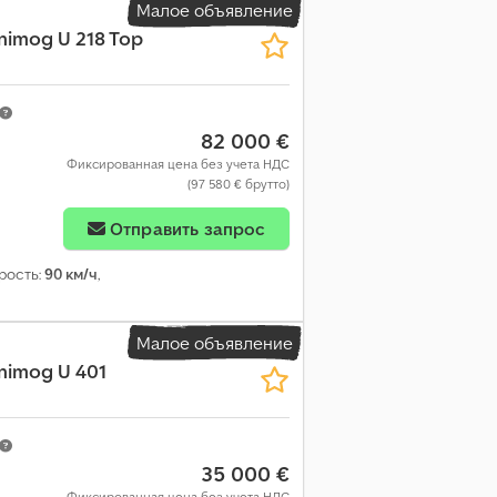
Малое объявление
nimog U 218 Top
82 000 €
Фиксированная цена без учета НДС
(97 580 € брутто)
Отправить запрос
рость:
90 км/ч
,
Малое объявление
nimog U 401
35 000 €
Фиксированная цена без учета НДС