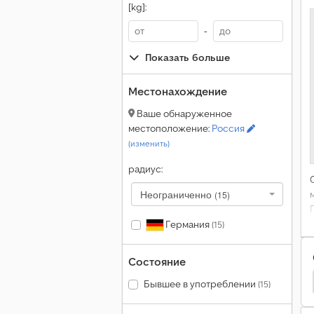
[kg]:
-
Показать больше
Местонахождение
Ваше обнаруженное
местоположение:
Россия
(изменить)
радиус:
Неограниченно
(15)
Германия
(15)
Состояние
Jotha Трал
Jotha Пpицeпы
Другие Унимог
Бывшее в употреблении
(15)