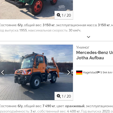
1
/
20
Состояние:
б/у
, общий вес:
3 150 кг
, эксплуатационная масса:
3 150 кг
,
Год выпуска:
1955
, максимальная скорость:
30 км/ч
,
Унимог
Mercedes-Benz
U
Jotha Aufbau
Hagelstadt
5 544 km
1
/
20
Состояние:
б/у
, общий вес:
7 490 кг
, цвет:
оранжевый
, эксплуатационн
грузоподъёмность:
3 кг
, собственный вес:
4 400 кг
, Год выпуска:
2023
, 