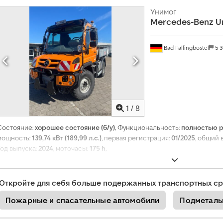
е
Унимог
н
Mercedes-Benz
U
и
е
Bad Fallingbostel
5 
1
/
8
Состояние:
хорошее состояние (б/у)
, Функциональность:
полностью 
мощность:
139,74 кВт (189,99 л.с.)
, первая регистрация:
01/2025
, общий 
Год выпуска:
2024
, моточасы:
175 h
,
Откройте для себя больше подержанных транспортных ср
Пожарные и спасательные автомобили
Подметал