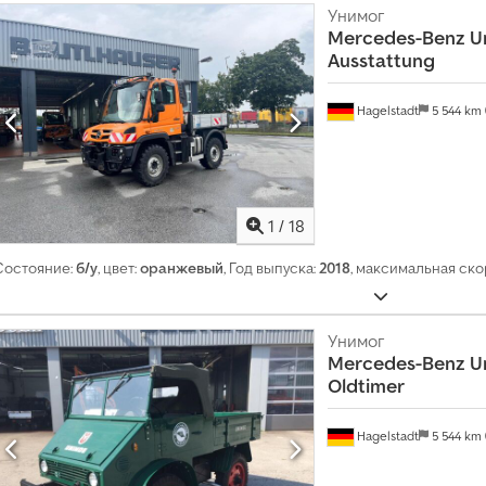
Унимог
Mercedes-Benz
U
Ausstattung
Hagelstadt
5 544 km
1
/
18
Состояние:
б/у
, цвет:
оранжевый
, Год выпуска:
2018
, максимальная ско
Унимог
Mercedes-Benz
U
Oldtimer
Hagelstadt
5 544 km