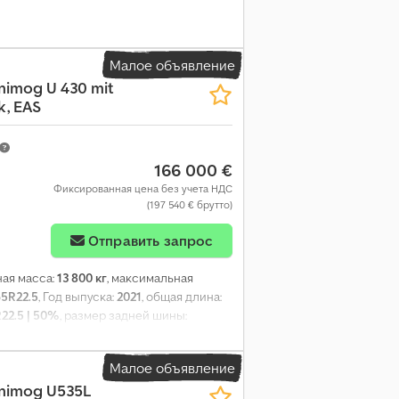
Малое объявление
nimog U 430 mit
k, EAS
166 000 €
Фиксированная цена без учета НДС
(197 540 € брутто)
Отправить запрос
ная масса:
13 800 кг
, максимальная
65R22.5
, Год выпуска:
2021
, общая длина:
22.5 | 50%
, размер задней шины:
ндиционер, пневматический тормоз
,
Малое объявление
nimog U535L