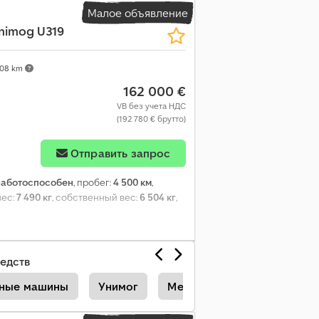
Малое объявление
nimog U319
308 km
162 000 €
VB без учета НДС
(192 780 € брутто)
Отправить запрос
работоспособен
, пробег:
4 500 км
,
вес:
7 490 кг
, собственный вес:
6 504 кг
,
едств
ьные машины
Унимог
Mercedes-Benz Unimog U Г