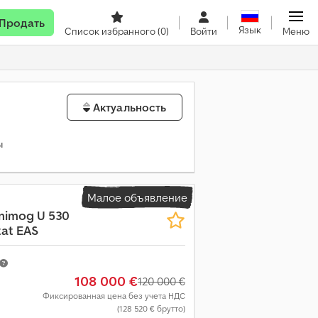
Продать
Язык
Список избранного
(0)
Войти
Меню
Актуальность
ы
Малое объявление
nimog U 530
tat EAS
108 000 €
120 000 €
Фиксированная цена без учета НДС
(128 520 € брутто)