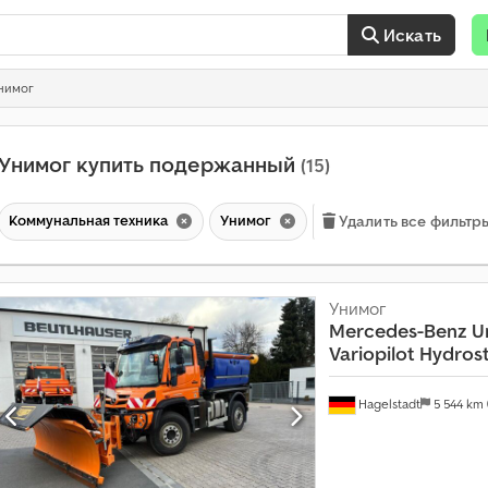
Искать
нимог
Унимог купить подержанный
(15)
Коммунальная техника
Унимог
Удалить все фильтр
Унимог
Mercedes-Benz
U
Variopilot Hydros
Hagelstadt
5 544 km