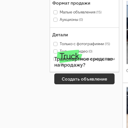
Формат продажи
Малые объявления
(15)
Аукционы
(0)
Детали
Только с фотографиями
(15)
Только с видео
(0)
Транспортное средство
Только проверенные дилеры
на продажу?
(0)
Создать объявление