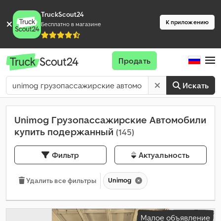
TruckScout24
К приложению
Бесплатно в магазине
Продать
Искать
Unimog Грузопассажирские Автомобили
купить подержанный
(145)
Фильтр
Актуальность
Unimog
Удалить все фильтры
Малое объявление