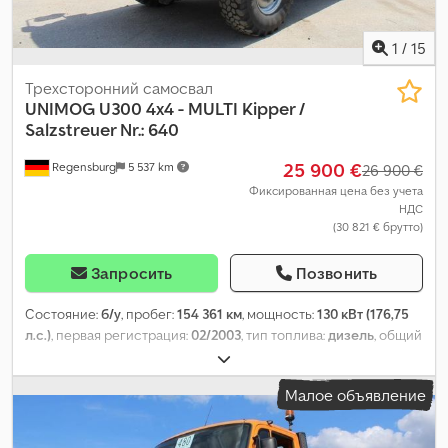
1
/
15
Трехсторонний самосвал
UNIMOG
U300 4x4 - MULTI Kipper /
Salzstreuer Nr.: 640
25 900 €
Regensburg
5 537 km
26 900 €
Фиксированная цена без учета
НДС
(30 821 € брутто)
Запросить
Позвонить
Состояние:
б/у
, пробег:
154 361 км
, мощность:
130 кВт (176,75
л.с.)
, первая регистрация:
02/2003
, тип топлива:
дизель
, общий
вес:
7 500 кг
, конфигурация осей:
2 оси
, цвет:
оранжевый
, тип
передачи:
полуавтоматический
, класс выбросов:
Евро 3
,
Малое объявление
Оборудование:
ABS, кондиционер, полный привод
,