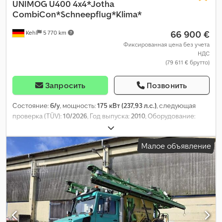
UNIMOG
U400 4x4*Jotha
CombiCon*Schneepflug*Klima*
66 900 €
Kehl
5 770 km
Фиксированная цена без учета
НДС
(79 611 € брутто)
Запросить
Позвонить
Состояние:
б/у
, мощность:
175 кВт (237,93 л.с.)
, следующая
проверка (TÜV):
10/2026
, Год выпуска:
2010
, Оборудование:
ABS, кабина, кондиционер, передняя навеска, полный
привод
,
Малое объявление