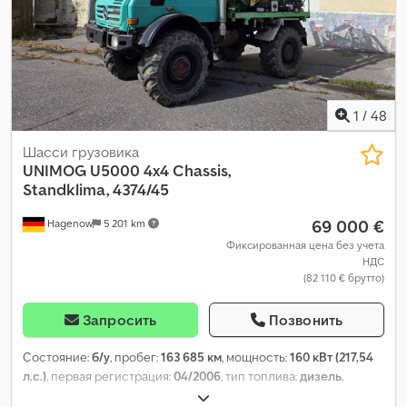
1
/
48
Шасси грузовика
UNIMOG
U5000 4x4 Chassis,
Standklima, 4374/45
69 000 €
Hagenow
5 201 km
Фиксированная цена без учета
НДС
(82 110 € брутто)
Запросить
Позвонить
Состояние:
б/у
, пробег:
163 685 км
, мощность:
160 кВт (217,54
л.с.)
, первая регистрация:
04/2006
, тип топлива:
дизель
,
общий вес:
12 500 кг
, конфигурация осей:
2 оси
, следующая