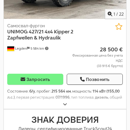
1
/
22
Самосвал-фургон
UNIMOG
427/21 4x4 Kipper 2
Zapfwellen & Hydraulik
28 500 €
Legden
5 584 km
Фиксированная цена без учета
НДС
(33 915 € брутто)
Запросить
Позвонить
Состояние:
б/у
, пробег:
215 564 км
, мощность:
114 кВт (155,00
л.с.)
, первая регистрация:
07/1996
, тип топлива:
дизель
, общий
вес:
7 490 кг
, цвет:
синий
, тип передачи:
механический
, класс
выбросов:
euro1
, количество мест:
2
, общая длина:
5 310 мм
,
общая ширина:
2 300 мм
, общая высота:
3 030 мм
,
ЗНАК ДОВЕРИЯ
Оборудование:
полный привод
,
Дилеры, сертифицированные TruckScout24