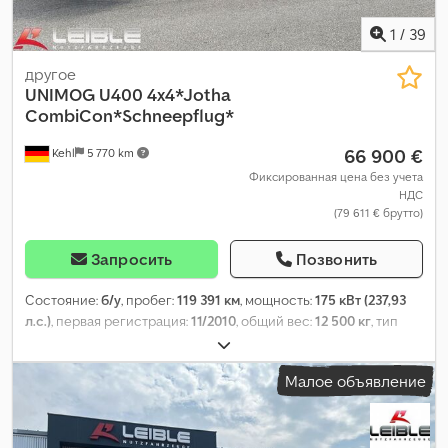
1
/
39
другое
UNIMOG
U400 4x4*Jotha
CombiCon*Schneepflug*
66 900 €
Kehl
5 770 km
Фиксированная цена без учета
НДС
(79 611 € брутто)
Запросить
Позвонить
Состояние:
б/у
, пробег:
119 391 км
, мощность:
175 кВт (237,93
л.с.)
, первая регистрация:
11/2010
, общий вес:
12 500 кг
, тип
топлива:
дизель
, цвет:
оранжевый
, конфигурация осей:
2 оси
,
следующая проверка (TÜV):
10/2026
, тип передачи:
Малое объявление
полуавтоматический
, класс выбросов:
Евро 5
, Год выпуска:
2010
, Оборудование:
ABS, кондиционер, полный привод,
электронная программа стабилизации (ESP)
,