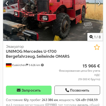
1
/
8
Эвакуатор
UNIMOG
Mercedes U-1700
Bergefahrzeug, Seilwinde OMARS
15 966 €
Euskirchen
5 626 km
Фиксированная цена без учета
НДС
(19 000 € брутто)
Запросить
Позвонить
Состояние:
б/у
, пробег:
243 386 км
, мощность:
124 кВт (168,59
л.с.)
, первая регистрация:
07/1980
, тип топлива:
дизель
, общий