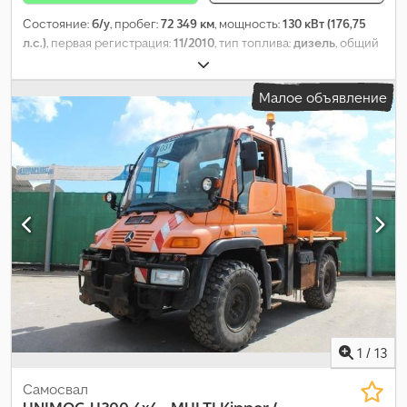
Состояние:
б/у
, пробег:
72 349 км
, мощность:
130 кВт (176,75
л.с.)
, первая регистрация:
11/2010
, тип топлива:
дизель
, общий
вес:
7 500 кг
, конфигурация осей:
2 оси
, цвет:
оранжевый
, тип
передачи:
полуавтоматический
, класс выбросов:
Евро 5
,
Малое объявление
Оборудование:
ABS, кондиционер, полный привод
,
1
/
13
Самосвал