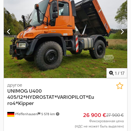
(ESP)
,
1
/
17
другое
UNIMOG
U400
405/12*HYDROSTAT*VARIOPILOT*Eu
ro4*Kipper
26 900 €
Pfeffenhausen
5 578 km
27 900 €
Фиксированная цена
(НДС не может быть выделен)