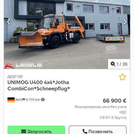
1
/
39
другое
UNIMOG
U400 4x4*Jotha
CombiCon*Schneepflug*
66 900 €
Kehl
5 770 km
Фиксированная цена без учета
НДС
(79 611 € брутто)
Запросить
Позвонить