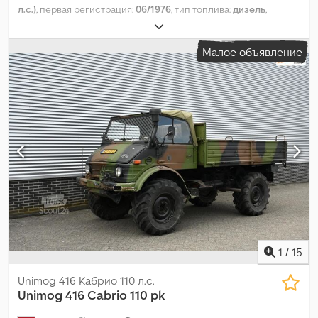
л.с.)
, первая регистрация:
06/1976
, тип топлива:
дизель
,
размер шины:
12/50 R20
, конфигурация осей:
4x4
, колесная
база:
3 500 мм
, топливо:
дизель
, цвет:
красный
, кабина
Малое объявление
водителя:
дневная кабина
, тип передачи:
механический
,
количество передач:
6
, Год выпуска:
1976
, Оборудование:
гидроусилитель руля, прицепное устройство
,
1
/
15
Unimog 416 Кабрио 110 л.с.
Unimog
416 Cabrio 110 pk