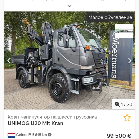
вес:
10 600 кг
, конфигурация осей:
2 оси
, цвет:
красный
, тип
передачи:
механический
, Оборудование:
попал в аварию
,
Малое объявление
1
/
30
Кран-манипулятор на шасси грузовика
UNIMOG
U20 Mit Kran
99 500 €
Geleen
5 645 km