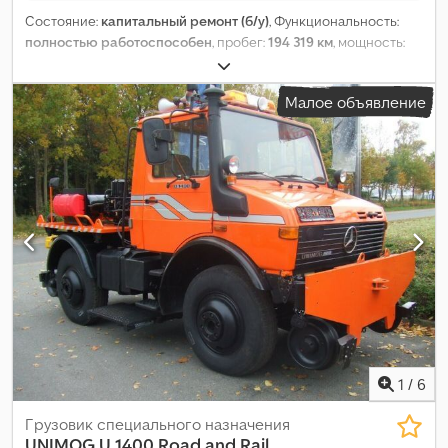
Состояние:
капитальный ремонт (б/у)
, Функциональность:
полностью работоспособен
, пробег:
194 319 км
, мощность:
125 кВт (169,95 л.с.)
, первая регистрация:
01/1989
, тип топлива:
дизель
, собственный вес:
5 500 кг
, размер шины:
20
,
Малое объявление
состояние шин:
60 процент
, топливо:
дизель
, цвет:
чёрный
,
количество передач:
8
, количество мест:
3
, Год выпуска:
1989
,
моточасы:
31 133 h
, Оборудование:
компрессор, кран,
прицепное устройство, регистрация автомобиля,
регистрация грузовика
,
1
/
6
Грузовик специального назначения
UNIMOG
U 1400 Road and Rail