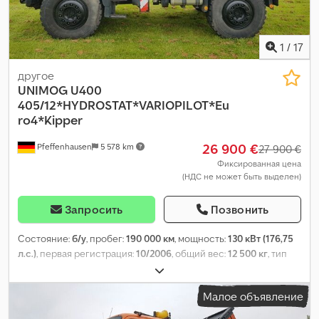
1
/
17
другое
UNIMOG
U400
405/12*HYDROSTAT*VARIOPILOT*Eu
ro4*Kipper
26 900 €
Pfeffenhausen
5 578 km
27 900 €
Фиксированная цена
(НДС не может быть выделен)
Запросить
Позвонить
Состояние:
б/у
, пробег:
190 000 км
, мощность:
130 кВт (176,75
л.с.)
, первая регистрация:
10/2006
, общий вес:
12 500 кг
, тип
топлива:
дизель
, цвет:
оранжевый
, тип передачи:
автоматический
, класс выбросов:
Евро 4
, Оборудование:
ABS,
Малое объявление
гидроборт, компрессор, кондиционер, полный привод,
сажевый фильтр, электронная программа стабилизации