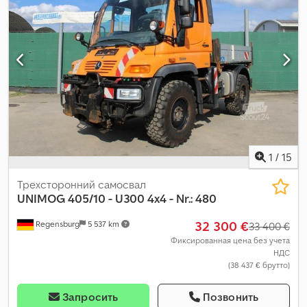
1
/
15
Трехсторонний самосвал
UNIMOG
405/10 - U300 4x4 - Nr.: 480
32 300 €
Regensburg
5 537 km
33 400 €
Фиксированная цена без учета
НДС
(38 437 € брутто)
Запросить
Позвонить