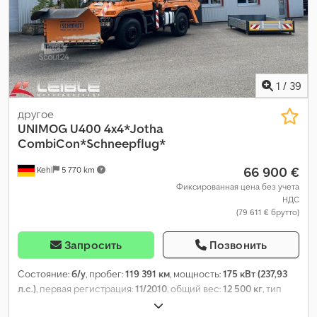
1
/
39
другое
UNIMOG
U400 4x4*Jotha
CombiCon*Schneepflug*
66 900 €
Kehl
5 770 km
Фиксированная цена без учета
НДС
(79 611 € брутто)
Запросить
Позвонить
Состояние:
б/у
, пробег:
119 391 км
, мощность:
175 кВт (237,93
л.с.)
, первая регистрация:
11/2010
, общий вес:
12 500 кг
, тип
топлива:
дизель
, цвет:
оранжевый
, конфигурация осей:
2 оси
,