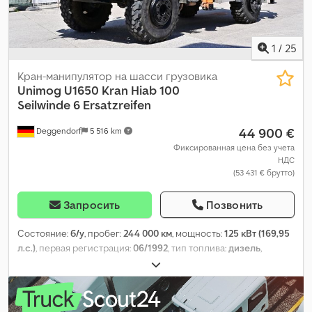
1
/
25
Кран-манипулятор на шасси грузовика
Unimog
U1650 Kran Hiab 100
Seilwinde 6 Ersatzreifen
44 900 €
Deggendorf
5 516 km
Фиксированная цена без учета
НДС
(53 431 € брутто)
Запросить
Позвонить
Состояние:
б/у
, пробег:
244 000 км
, мощность:
125 кВт (169,95
л.с.)
, первая регистрация:
06/1992
, тип топлива:
дизель
,
собственный вес:
7 800 кг
, максимальная грузоподъёмность:
2 200 кг
, общий вес:
10 000 кг
, конфигурация осей:
4x4
,
тормоза:
торможение двигателем
, цвет:
оранжевый
, кабина
водителя:
дневная кабина
, тип передачи:
механический
,