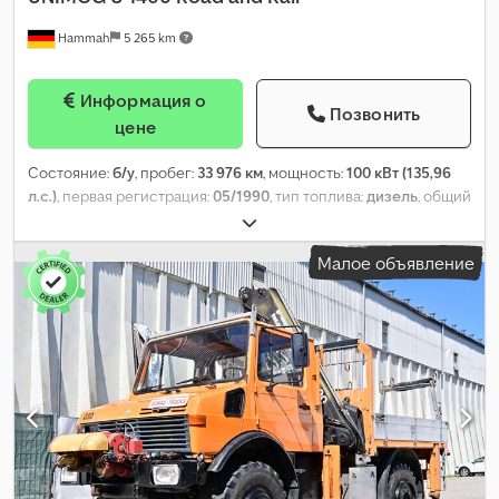
Hammah
5 265 km
Информация о
Позвонить
цене
Состояние:
б/у
, пробег:
33 976 км
, мощность:
100 кВт (135,96
л.с.)
, первая регистрация:
05/1990
, тип топлива:
дизель
, общий
вес:
7 500 кг
, конфигурация осей:
2 оси
, следующая проверка
(TÜV):
05/2020
, цвет:
красный
, тип передачи:
механический
,
Малое объявление
Год выпуска:
1990
, Оборудование:
компрессор, кондиционер,
полный привод
,