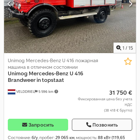
1
/
15
Unimog Mercedes-Benz U 416 пожарная
машина в отличном состоянии
Unimog
Mercedes-Benz U 416
Brandweer in topstaat
31 750 €
VELDDRIEL
5 596 km
Фиксированная цена без учета
НДС
(38 418 € брутто)
Запросить
Позвонить
Состояние:
б/у
, пробег:
29 065 км
, мощность:
88 кВт (119,65