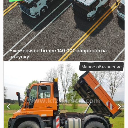
класс выбросов:
нет
, подвеска:
сталь
, количество мест:
3
,
Оборудование:
ABS, блокировка дифференциала,
гидравлика, кабельная лебёдка, кран, полный привод,
прицепное устройство, центральный замок
,
Ежемесячно более 140 000 запросов на
покупку
Малое объявление
Выбрать пакет дилера