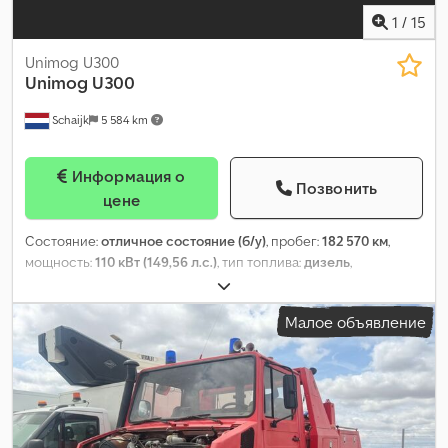
1
/
15
Unimog U300
Unimog
U300
Schaijk
5 584 km
Информация о
Позвонить
цене
Состояние:
отличное состояние (б/у)
, пробег:
182 570 км
,
мощность:
110 кВт (149,56 л.с.)
, тип топлива:
дизель
,
конфигурация осей:
4x4
, топливо:
дизель
, цвет:
другое
, общая
длина:
5 350 мм
, общая ширина:
2 150 мм
, общая высота:
3 200
Малое объявление
мм
, Год выпуска:
2006
,