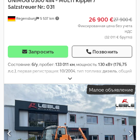
UNIMOG
U300 4x4 - MULTI Kipper /
Salzstreuer Nr.: 031
26 900 €
Regensburg
5 537 km
27 900 €
Фиксированная цена без учета
НДС
(32 011 € брутто)
Запросить
Позвонить
Состояние:
б/у
, пробег:
133 011 км
, мощность:
130 кВт (176,75
л.с.)
, первая регистрация:
10/2004
, тип топлива:
дизель
, общий
вес:
9 500 кг
, конфигурация осей:
2 оси
, цвет:
оранжевый
, тип
передачи:
полуавтоматический
, класс выбросов:
Евро 3
,
Малое объявление
Оборудование:
ABS, кондиционер, полный привод
,