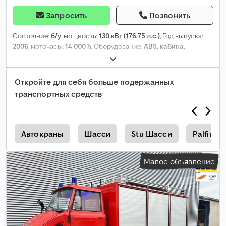
Запросить
Позвонить
Состояние:
б/у
, мощность:
130 кВт (176,75 л.с.)
, Год выпуска:
2006
, моточасы:
14 000 h
, Оборудование:
ABS, кабина,
отопитель стояночный, полный привод
,
Откройте для себя больше подержанных
транспортных средств
и
Автокраны
Шасси
Stu Шасси
Palfing
Малое объявление