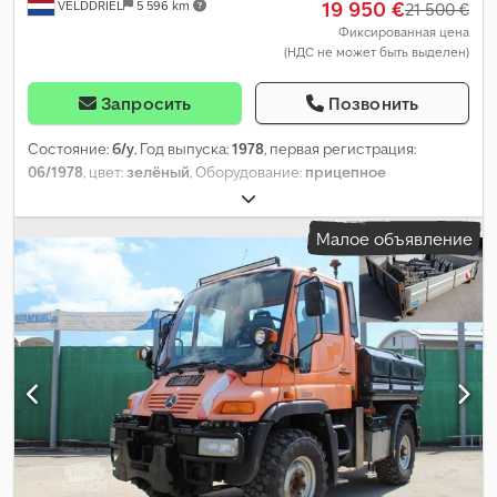
19 950 €
VELDDRIEL
5 596 km
21 500 €
Фиксированная цена
(НДС не может быть выделен)
Запросить
Позвонить
Состояние:
б/у
, Год выпуска:
1978
, первая регистрация:
06/1978
, цвет:
зелёный
, Оборудование:
прицепное
устройство
,
Малое объявление