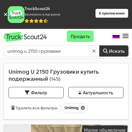
TruckScout24
К приложению
Бесплатно в магазине
Продать
Искать
Unimog U 2150 Грузовики купить
подержанный
(145)
Фильтр
Актуальность
Unimog
Удалить все фильтры
Малое объявление