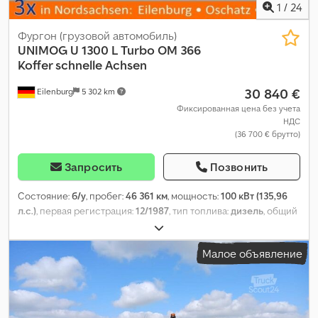
1
/
24
Фургон (грузовой автомобиль)
UNIMOG
U 1300 L Turbo OM 366
Koffer schnelle Achsen
30 840 €
Eilenburg
5 302 km
Фиксированная цена без учета
НДС
(36 700 € брутто)
Запросить
Позвонить
Состояние:
б/у
, пробег:
46 361 км
, мощность:
100 кВт (135,96
л.с.)
, первая регистрация:
12/1987
, тип топлива:
дизель
, общий
вес:
7 500 кг
, цвет:
зелёный
, тип передачи:
механический
,
количество мест:
3
, общая длина:
5 735 мм
, общая ширина:
Малое объявление
2 345 мм
, общая высота:
3 010 мм
, Оборудование:
полный
привод
,