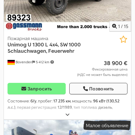
1
/
15
Пожарная машина
Unimog
U 1300 L 4x4, SW 1000
Schlauchwagen, Feuerwehr
38 900 €
Bovenden
5 412 km
Фиксированная цена
(НДС не может быть выделен)
Запросить
Позвонить
Состояние:
б/у
, пробег:
17 235 км
, мощность:
96 кВт (130,52
л.с.)
, первая регистрация:
12/1989
, тип топлива:
дизель
,
собственный вес:
5 660 кг
, максимальная грузоподъёмность:
2 340 кг
, общий вес:
8 000 кг
, размер шины:
12.5-20
,
Малое объявление
конфигурация осей:
4x4
, колесная база:
3 700 мм
, следующая
проверка (TÜV):
06/2026
, тормоза:
торможение двигателем
,