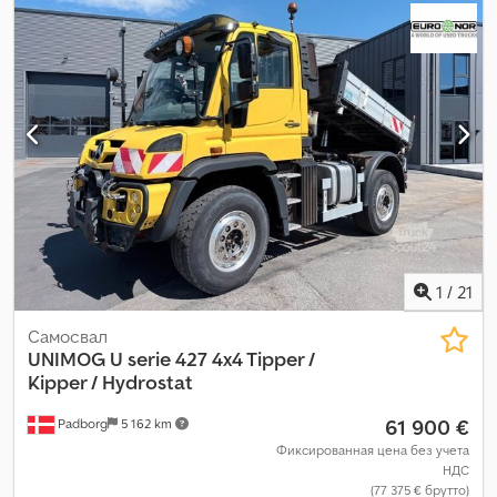
оранжевый
, кабина водителя:
другое
, тип передачи:
другое
,
класс выбросов:
Евро 4
, подвеска:
другое
, общая длина:
5 100
мм
, Год выпуска:
2008
, моточасы:
19 857 h
, строительная
высота:
3 260 мм
, Оборудование:
ABS, кондиционер,
прицепное устройство
,
1
/
21
Самосвал
UNIMOG
U serie 427 4x4 Tipper /
Kipper / Hydrostat
61 900 €
Padborg
5 162 km
Фиксированная цена без учета
НДС
(77 375 € брутто)