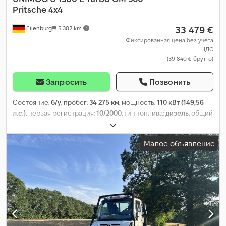
Pritsche 4x4
33 479 €
Eilenburg
5 302 km
Фиксированная цена без учета
НДС
(39 840 € брутто)
Запросить
Позвонить
Состояние:
б/у
, пробег:
34 275 км
, мощность:
110 кВт (149,56
л.с.)
, первая регистрация:
10/2000
, тип топлива:
дизель
, общий
вес:
8 000 кг
, цвет:
зелёный
, тип передачи:
механический
,
класс выбросов:
euro2
, количество мест:
3
, Год выпуска:
2000
,
Малое объявление
Оборудование:
полный привод
,