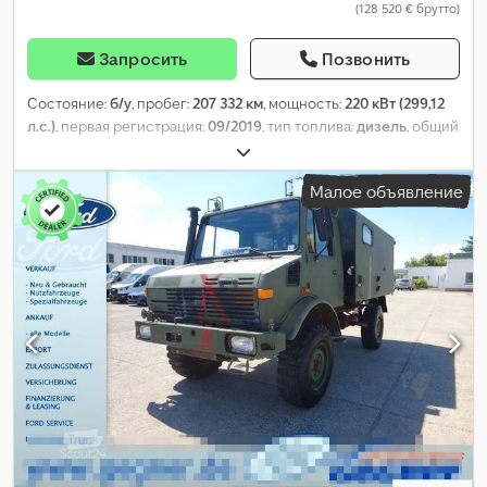
(128 520 € брутто)
Запросить
Позвонить
Состояние:
б/у
, пробег:
207 332 км
, мощность:
220 кВт (299,12
л.с.)
, первая регистрация:
09/2019
, тип топлива:
дизель
, общий
вес:
14 000 кг
, конфигурация осей:
2 оси
, цвет:
зелёный
, тип
передачи:
автоматический
, Оборудование:
кондиционер
,
Малое объявление