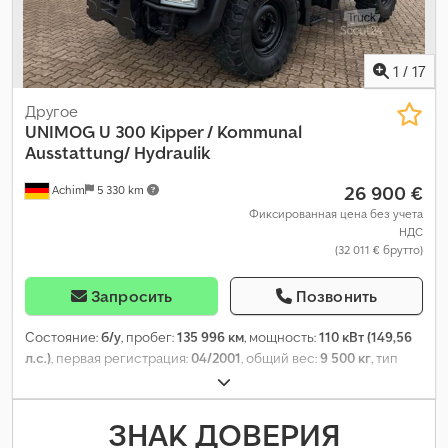
1
/
17
Другое
UNIMOG
U 300 Kipper / Kommunal
Ausstattung/ Hydraulik
26 900 €
Achim
5 330 km
Фиксированная цена без учета
НДС
(32 011 € брутто)
Запросить
Позвонить
Состояние:
б/у
, пробег:
135 996 км
, мощность:
110 кВт (149,56
л.с.)
, первая регистрация:
04/2001
, общий вес:
9 500 кг
, тип
топлива:
дизель
, цвет:
оранжевый
, конфигурация осей:
2 оси
,
тип передачи:
механический
, класс выбросов:
Евро 3
, Год
выпуска:
2000
, Оборудование:
ABS, кондиционер, полный
ЗНАК ДОВЕРИЯ
привод
,