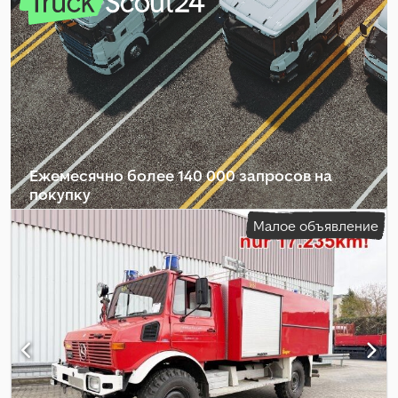
количество передач:
6
, Год выпуска:
1976
, Оборудование:
гидроусилитель руля, прицепное устройство
,
Ежемесячно более 140 000 запросов на
покупку
Малое объявление
Выбрать пакет дилера