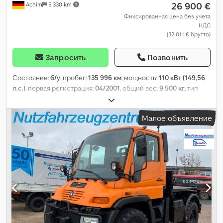
26 900 €
Achim
5 330 km
Фиксированная цена без учета
НДС
(32 011 € брутто)
Запросить
Позвонить
Состояние:
б/у
, пробег:
135 996 км
, мощность:
110 кВт (149,56
л.с.)
, первая регистрация:
04/2001
, общий вес:
9 500 кг
, тип
топлива:
дизель
, цвет:
оранжевый
, конфигурация осей:
2 оси
,
тип передачи:
механический
, класс выбросов:
Евро 3
, Год
Малое объявление
выпуска:
2000
, Оборудование:
ABS, кондиционер, полный
привод
,