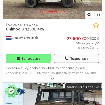
1
/
13
Пожарная машина
Unimog
U 1250L 4x4
27 500 €
Almelo
5 491 km
29 500 €
VB без учета НДС
(33 275 € брутто)
Запросить
Позвонить
Состояние:
б/у
, пробег:
15 230 км
, тип топлива:
дизель
,
колесная база:
3 150 мм
, топливо:
дизель
, цвет:
красный
, тип
передачи:
механический
, количество передач:
8
, Год выпуска:
1989
,
Малое объявление