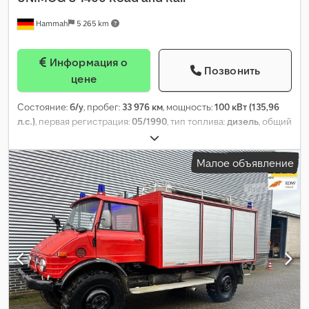
Hammah
5 265 km
Информация о
Позвонить
цене
Состояние:
б/у
, пробег:
33 976 км
, мощность:
100 кВт (135,96
л.с.)
, первая регистрация:
05/1990
, тип топлива:
дизель
, общий
вес:
7 500 кг
, конфигурация осей:
2 оси
, следующая проверка
(TÜV):
05/2020
, цвет:
красный
, тип передачи:
механический
,
Малое объявление
Год выпуска:
1990
, Оборудование:
компрессор, кондиционер,
полный привод
,