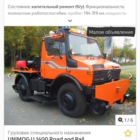
Состояние:
капитальный ремонт (б/у)
, Функциональность:
полностью работоспособен
, пробег:
194 319 км
, мощность:
125 кВт (169,95 л.с.)
, первая регистрация:
01/1989
, тип топлива:
дизель
, собственный вес:
5 500 кг
, размер шины:
20
,
Малое объявление
состояние шин:
60 процент
, топливо:
дизель
, цвет:
чёрный
,
количество передач:
8
, количество мест:
3
, Год выпуска:
1989
,
моточасы:
31 133 h
, Оборудование:
компрессор, кран,
прицепное устройство, регистрация автомобиля,
регистрация грузовика
,
1
/
6
Грузовик специального назначения
UNIMOG
U 1400 Road and Rail