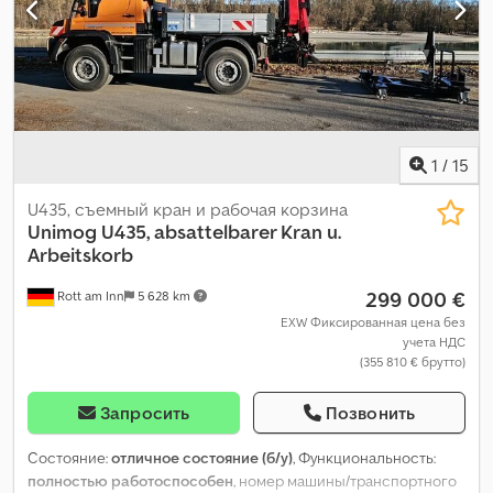
1
/
15
U435, съемный кран и рабочая корзина
Unimog
U435, absattelbarer Kran u.
Arbeitskorb
299 000 €
Rott am Inn
5 628 km
EXW Фиксированная цена без
учета НДС
(355 810 € брутто)
Запросить
Позвонить
Состояние:
отличное состояние (б/у)
, Функциональность:
полностью работоспособен
, номер машины/транспортного