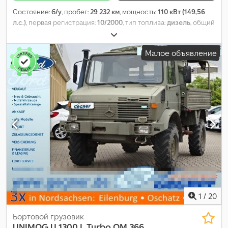
Состояние:
б/у
, пробег:
29 232 км
, мощность:
110 кВт (149,56
л.с.)
, первая регистрация:
10/2000
, тип топлива:
дизель
, общий
вес:
7 490 кг
, цвет:
зелёный
, тип передачи:
механический
,
класс выбросов:
euro2
, количество мест:
3
, Год выпуска:
2000
,
Малое объявление
Оборудование:
полный привод
,
1
/
20
Бортовой грузовик
UNIMOG
U 1300 L Turbo OM 366