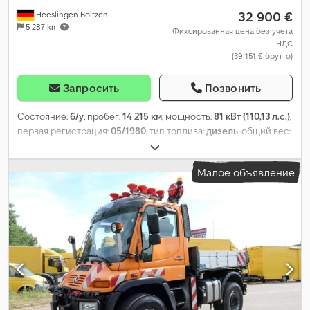
32 900 €
Heeslingen Boitzen
5 287 km
Фиксированная цена без учета
НДС
(39 151 € брутто)
Запросить
Позвонить
Состояние:
б/у
, пробег:
14 215 км
, мощность:
81 кВт (110,13 л.с.)
,
первая регистрация:
05/1980
, тип топлива:
дизель
, общий вес:
6 500 кг
, тип передачи:
механический
, количество мест:
2
, Год
выпуска:
1980
, Оборудование:
кран, полный привод
,
Малое объявление