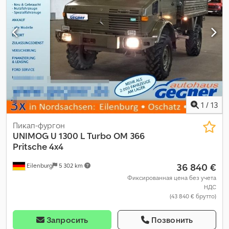
1
/
13
Пикап-фургон
UNIMOG
U 1300 L Turbo OM 366
Pritsche 4x4
36 840 €
Eilenburg
5 302 km
Фиксированная цена без учета
НДС
(43 840 € брутто)
Запросить
Позвонить