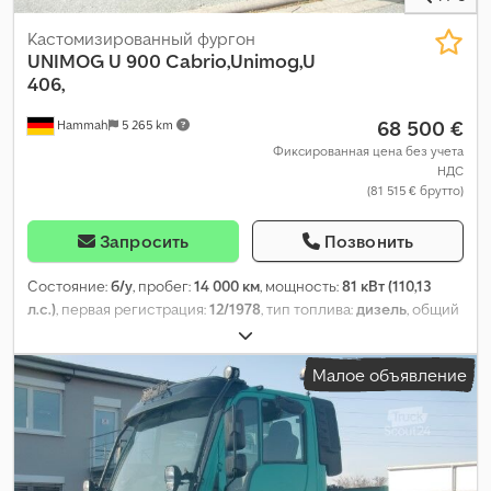
Кастомизированный фургон
UNIMOG
U 900 Cabrio,Unimog,U
406,
68 500 €
Hammah
5 265 km
Фиксированная цена без учета
НДС
(81 515 € брутто)
Запросить
Позвонить
Состояние:
б/у
, пробег:
14 000 км
, мощность:
81 кВт (110,13
л.с.)
, первая регистрация:
12/1978
, тип топлива:
дизель
, общий
вес:
6 500 кг
, цвет:
зелёный
, тип передачи:
механический
, Год
выпуска:
1978
, Оборудование:
полный привод, прицепное
Малое объявление
устройство
,