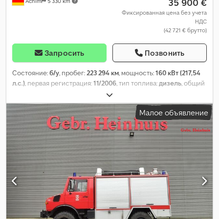
35 900 €
Achim
5 330 km
Фиксированная цена без учета
НДС
(42 721 € брутто)
Запросить
Позвонить
Состояние:
б/у
, пробег:
223 294 км
, мощность:
160 кВт (217,54
л.с.)
, первая регистрация:
11/2006
, тип топлива:
дизель
, общий
вес:
11 990 кг
, конфигурация осей:
2 оси
, цвет:
жёлтый
, тип
передачи:
полуавтоматический
, класс выбросов:
Евро 3
,
Малое объявление
Оборудование:
ABS, кондиционер, кран, отопитель
стояночный, полный привод, попал в аварию
,