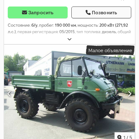
Запросить
Позвонить
Состояние:
б/у
, пробег:
190 000 км
, мощность:
200 кВт (271,92
л.с.)
, первая регистрация:
05/2015
, тип топлива:
дизель
, общий
вес:
11 950 кг
, конфигурация осей:
2 оси
, цвет:
жёлтый
, тип
передачи:
полуавтоматический
, класс выбросов:
Евро 6
,
Малое объявление
длина грузового отсека:
2 382 мм
, ширина пространства для
загрузки:
2 068 мм
, Оборудование:
ABS, кондиционер, полный
привод
,
1
/
5