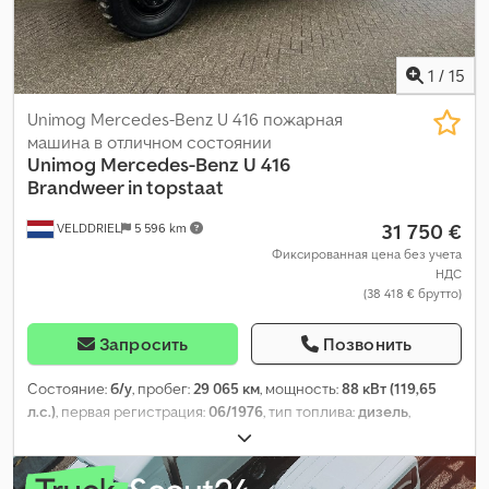
1
/
15
Unimog Mercedes-Benz U 416 пожарная
машина в отличном состоянии
Unimog
Mercedes-Benz U 416
Brandweer in topstaat
31 750 €
VELDDRIEL
5 596 km
Фиксированная цена без учета
НДС
(38 418 € брутто)
Запросить
Позвонить
Состояние:
б/у
, пробег:
29 065 км
, мощность:
88 кВт (119,65
л.с.)
, первая регистрация:
06/1976
, тип топлива:
дизель
,
размер шины:
12/50 R20
, конфигурация осей:
4x4
, колесная
база:
3 500 мм
, топливо:
дизель
, цвет:
красный
, кабина
водителя:
дневная кабина
, тип передачи:
механический
,