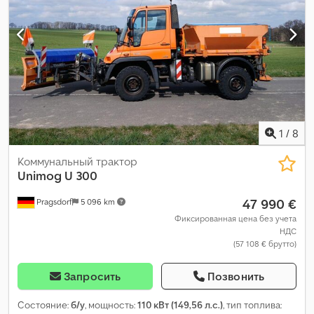
1
/
8
Коммунальный трактор
Unimog
U 300
47 990 €
Pragsdorf
5 096 km
Фиксированная цена без учета
НДС
(57 108 € брутто)
Запросить
Позвонить
Состояние:
б/у
, мощность:
110 кВт (149,56 л.с.)
, тип топлива: