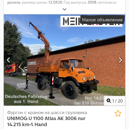
дизель
, размер шины:
12.5R20
, Год выпуска:
2008
, моточасы:
10 650 h
, размер передней шины:
12.5R20
, размер задней
шины:
12.5R20
, максимальная скорость:
60 км/ч
,
Малое объявление
Оборудование:
бортовой компьютер, дополнительные фары,
кабина, кондиционер, передний вал отбора мощности,
пневматический тормоз, полный привод
,
1
/
20
Фургон с краном на шасси грузовика
UNIMOG
U 1100 Atlas AK 3006 nur
14.215 km-1. Hand