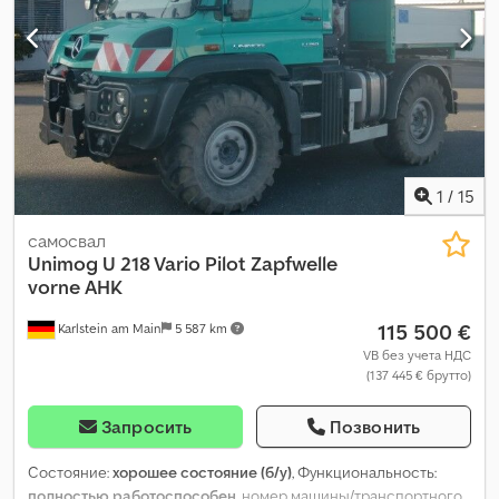
1
/
15
самосвал
Unimog
U 218 Vario Pilot Zapfwelle
vorne AHK
115 500 €
Karlstein am Main
5 587 km
VB без учета НДС
(137 445 € брутто)
Запросить
Позвонить
Состояние:
хорошее состояние (б/у)
, Функциональность:
полностью работоспособен
, номер машины/транспортного