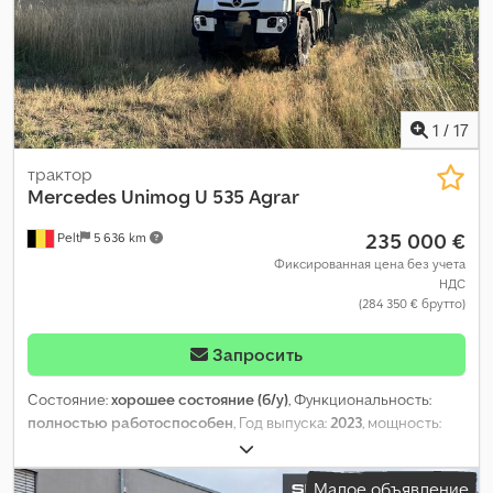
1
/
17
трактор
Mercedes Unimog
U 535 Agrar
235 000 €
Pelt
5 636 km
Фиксированная цена без учета
НДС
(284 350 € брутто)
Запросить
Состояние:
хорошее состояние (б/у)
, Функциональность:
полностью работоспособен
, Год выпуска:
2023
, мощность:
260 кВт (353,50 л.с.)
, производитель двигателей:
Mercedes
,
тип передачи:
гидростат
, тип топлива:
дизель
, максимальная
Малое объявление
скорость:
90 км/ч
, первая регистрация:
09/2023
, следующая