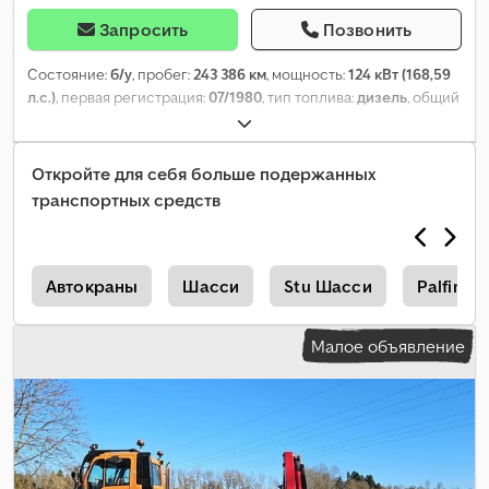
Запросить
Позвонить
Состояние:
б/у
, пробег:
243 386 км
, мощность:
124 кВт (168,59
л.с.)
, первая регистрация:
07/1980
, тип топлива:
дизель
, общий
вес:
10 600 кг
, конфигурация осей:
2 оси
, цвет:
красный
, тип
передачи:
механический
, Оборудование:
попал в аварию
,
Откройте для себя больше подержанных
транспортных средств
и
Автокраны
Шасси
Stu Шасси
Palfing
Малое объявление