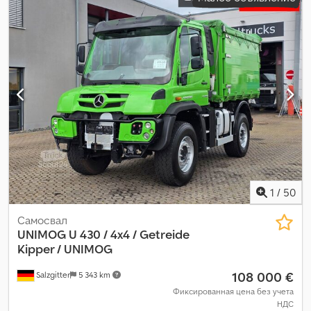
проверка (TÜV):
07/2027
, цвет:
белый
, общий вес:
8 800 кг
,
размер передней шины:
445/65/22.5
, размер задней шины:
445/65/22.5
, Оборудование:
гидравлика, дополнительные
фары, кабина, кондиционер, освещение, прицепное
устройство
,
1
/
50
Самосвал
UNIMOG
U 430 / 4x4 / Getreide
Kipper / UNIMOG
108 000 €
Salzgitter
5 343 km
Фиксированная цена без учета
НДС