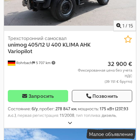
1
/
15
Трехсторонний самосвал
unimog
405/12 U 400 KLIMA AHK
Variopilot
32 900 €
Rohrbach
5 707 km
Фиксированная цена без учета
НДС
(39 151 € брутто)
Запросить
Позвонить
Состояние:
б/у
, пробег:
278 847 км
, мощность:
175 кВт (237,93
л.с.)
, первая регистрация:
11/2008
, тип топлива:
дизель
,
собственный вес:
6 640 кг
, максимальная грузоподъёмность:
6 360 кг
, общий вес:
13 000 кг
, колесная база:
3 080 мм
,
Малое объявление
следующая проверка (TÜV):
11/2026
, топливо:
дизель
, цвет: