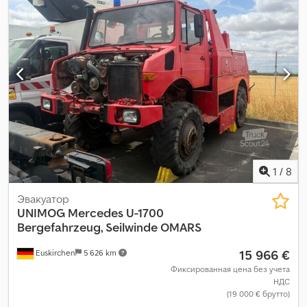
цвет:
красный
, кабина водителя:
дневная кабина
, тип
передачи:
механический
, класс выбросов:
нет
, подвеска:
сталь
, количество мест:
3
, Оборудование:
блокировка
дифференциала, гидроусилитель руля, дополнительные
фары, кабина, полный привод
,
1
/
8
Эвакуатор
UNIMOG
Mercedes U-1700
Bergefahrzeug, Seilwinde OMARS
15 966 €
Euskirchen
5 626 km
Фиксированная цена без учета
НДС
(19 000 € брутто)