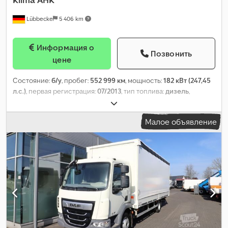
Lübbecke
5 406 km
Информация о
Позвонить
цене
Состояние:
б/у
, пробег:
552 999 км
, мощность:
182 кВт (247,45
л.с.)
, первая регистрация:
07/2013
, тип топлива:
дизель
,
конфигурация осей:
4x2
, топливо:
дизель
, цвет:
чёрный
, тип
передачи:
механический
, класс выбросов:
Евро 5
, длина
Малое объявление
грузового отсека:
7 200 мм
, Год выпуска:
2013
, Оборудование:
ABS, EBS (Электронная тормозная система), блокировка
дифференциала, гидроборт, кондиционер, круиз-контроль,
прицепное устройство
, = Дополнительные опции и
оборудование = - Климат-контроль - Централизованная
система смазки = Дополнительная информация = Crjdpfext
Slisx Ad Ref Трансмиссия: ZF, Механическая коробка передач
Полная масса автомобиля: 11.900 kg Цена продажи: € 12.000,
US$ 13.670