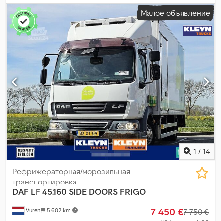
дизель
, тип передачи:
механический
, класс выбросов:
Евро 4
,
Малое объявление
Год выпуска:
2007
,
1
/
14
Рефрижераторная/морозильная
транспортировка
DAF
LF 45.160 SIDE DOORS FRIGO
7 450 €
Vuren
5 602 km
7 750 €