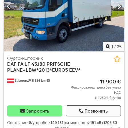
выпуска:
2013
, Оборудование:
ABS, Блютуз, гидроборт,
кондиционер, круиз-контроль, подогрев сиденья, система
контроля тяги, центральный замок, электрорегулировка
стекол, электрорегулируемое зеркало
,
1
/
25
Фургон-шторник
DAF
FA LF 45.180 PRITSCHE
PLANE+LBW*2013*EURO5 EEV*
11 900 €
St.Lorenz
5 586 km
Фиксированная цена без учета
НДС
(14 280 € брутто)
Запросить
Позвонить
Состояние:
б/у
, пробег:
149 181 км
, мощность:
151 кВт (205,30