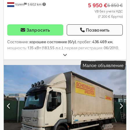
5 950 €
Vuren
5 602 km
6 850 €
VB без учета НДС
(7 200 € брутто)
Запросить
Позвонить
Состояние:
хорошее состояние (б/у)
, пробег:
436 469 км
,
мощность:
135 кВт (183,55 л.с.)
, первая регистрация:
06/2010
,
тип топлива:
дизель
, размер шины:
205/75R17,5
, конфигурация
осей:
4x2
, колесная база:
4 300 мм
, топливо:
дизель
, цвет:
Малое объявление
чёрный
, кабина водителя:
дневная кабина
, тип передачи:
автоматический
, количество передач:
6
, класс выбросов:
Евро 5
, подвеска:
сталь
, количество мест:
2
, общая длина:
7 850 мм
, общая ширина:
2 400 мм
, общая высота:
3 470 мм
,
длина грузового отсека:
5 370 мм
, ширина пространства для
загрузки:
2 260 мм
, высота грузового отсека:
2 370 мм
, Год
выпуска:
2010
, Оборудование:
ABS, кондиционер, круиз-
контроль
,