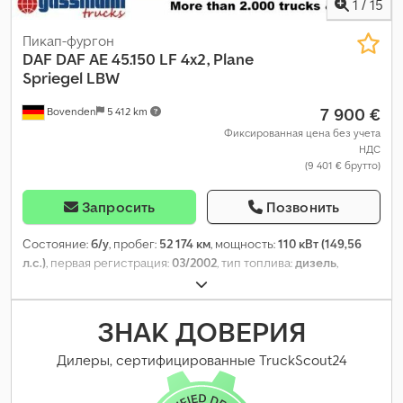
1
/
15
Пикап-фургон
DAF
DAF AE 45.150 LF 4x2, Plane
Spriegel LBW
7 900 €
Bovenden
5 412 km
Фиксированная цена без учета
НДС
(9 401 € брутто)
Запросить
Позвонить
Состояние:
б/у
, пробег:
52 174 км
, мощность:
110 кВт (149,56
л.с.)
, первая регистрация:
03/2002
, тип топлива:
дизель
,
собственный вес:
4 910 кг
, максимальная грузоподъёмность:
2 580 кг
, общий вес:
7 490 кг
, конфигурация осей:
4x2
, цвет:
белый
, кабина водителя:
другое
, тип передачи:
ЗНАК ДОВЕРИЯ
механический
, класс выбросов:
Евро 3
, подвеска:
сталь
,
количество мест:
2
, общая длина:
2 550 мм
, общая ширина:
Дилеры, сертифицированные TruckScout24
3 850 мм
, длина грузового отсека:
7 100 мм
, ширина
пространства для загрузки:
2 500 мм
, высота грузового