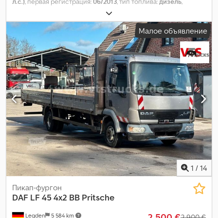
л.с.)
, первая регистрация:
06/2013
, тип топлива:
дизель
,
топливо:
дизель
, цвет:
оранжевый
, класс выбросов:
Евро 5
,
Год выпуска:
2013
, Оборудование:
AdBlue
,
Малое объявление
1
/
14
Пикап-фургон
DAF
LF 45 4x2 BB Pritsche
2 500 €
Legden
5 584 km
2 900 €