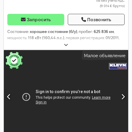
VB без учета НДС
(9 014 € брутто)
Запросить
Позвонить
Состояние:
хорошее состояние (б/у)
, пробег:
625 836 км
,
мощность:
118 кВт (160,44 л.с.)
, первая регистрация:
01/2011
,
тип топлива:
дизель
, размер шины:
205/75R17,5
, конфигурация
осей:
4x2
, колесная база:
3 900 мм
, топливо:
дизель
, цвет:
Малое объявление
белый
, кабина водителя:
дневная кабина
, тип передачи:
автоматический
, количество передач:
6
, класс выбросов:
Евро 5
, подвеска:
сталь-воздух
, количество мест:
2
, общая
длина:
7 030 мм
, общая ширина:
2 600 мм
, общая высота:
3 440
мм
, длина грузового отсека:
3 580 мм
, ширина пространства
для загрузки:
2 260 мм
, высота грузового отсека:
2 340 мм
, Год
выпуска:
2011
, Оборудование:
ABS, круиз-контроль, подогрев
сиденья, центральный замок, электрорегулировка стекол,
электрорегулируемое зеркало
,