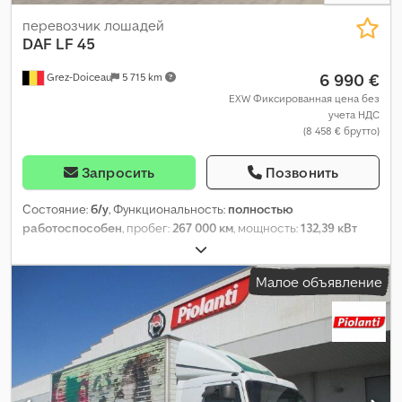
перевозчик лошадей
DAF
LF 45
6 990 €
Grez-Doiceau
5 715 km
EXW Фиксированная цена без
учета НДС
(8 458 € брутто)
Запросить
Позвонить
Состояние:
б/у
, Функциональность:
полностью
работоспособен
, пробег:
267 000 км
, мощность:
132,39 кВт
(180,00 л.с.)
, первая регистрация:
06/2001
, тип топлива:
дизель
, собственный вес:
5 980 кг
, максимальная
Малое объявление
грузоподъёмность:
7 490 кг
, конфигурация осей:
4x2
,
следующая проверка (TÜV):
08/2025
, топливо:
дизель
, цвет:
чёрный
, тип передачи:
механический
, количество мест:
3
, Год
выпуска:
2001
, Оборудование:
гидроборт
,