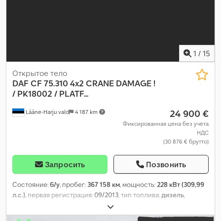
зеркало
,
1
/
15
Открытое тело
DAF
CF 75.310 4x2 CRANE DAMAGE !
/ PK18002 / PLATF...
24 900 €
Lääne-Harju vald
4 187 km
Фиксированная цена без учета
НДС
(30 876 € брутто)
Запросить
Позвонить
Состояние:
б/у
, пробег:
367 158 км
, мощность:
228 кВт (309,99
л.с.)
, первая регистрация:
09/2013
, тип топлива:
дизель
,
конфигурация осей:
4x2
, колесная база:
5 700 мм
, топливо:
дизель
, тип передачи:
автоматический
, класс выбросов:
Евро