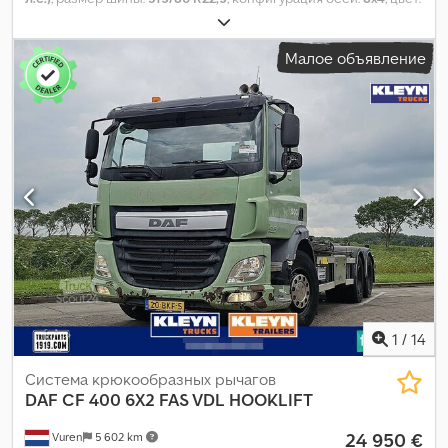
белый
, тип передачи:
автоматический
, класс выбросов:
Евро
6
, подвеска:
сталь
, Год выпуска:
2021
, Оборудование:
ABS,
Малое объявление
блокировка дифференциала, кондиционер,
противотуманные фары, центральный замок,
электрорегулировка стекол, электрорегулируемое
зеркало
, = Дополнительные опции и оборудование = -
Климат-контроль - Мост с двухскатными колесами -
Радиоприемник Dsdpfxjztgtzs Acgock - Стекло на крыше =
Дополнительная информация = Общая информация Область
применения: Строительство Используемый материал: Бетон
Конфигурация осей Подвеска: рессорная подвеска Ось 1:
Размер шин: 315/80 R22,5; Тормоза: дисковые тормоза Ось 2:
Размер шин: 315/80 R22,5 Ось 3: Размер шин: 315/80 R22.5 Ось 4:
Размер шин: 315/80R22.5 Масса Собственный вес: 19.000 kg
Грузоподъемность: 12.000 kg Полная масса автомобиля:
32.000 kg
1
/
14
Система крюкообразных рычагов
DAF
CF 400 6X2 FAS VDL HOOKLIFT
24 950 €
Vuren
5 602 km