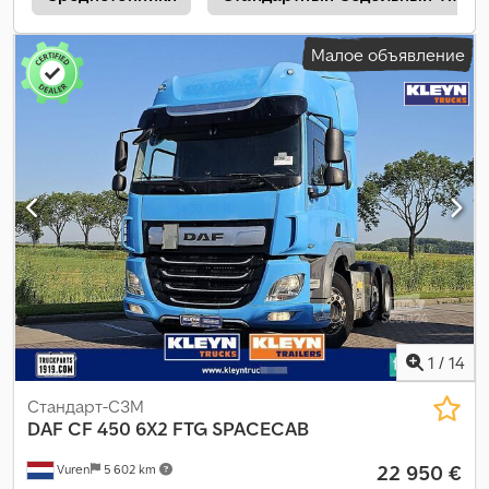
кондиционер, круиз-контроль, центральный замок,
электрорегулировка стекол, электрорегулируемое
Малое объявление
зеркало
,
1
/
14
Стандарт-СЗМ
DAF
CF 450 6X2 FTG SPACECAB
22 950 €
Vuren
5 602 km