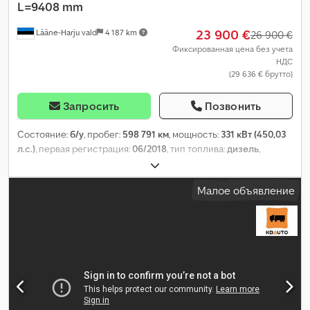
L=9408 mm
23 900 €
Lääne-Harju vald
4 187 km
26 900 €
Фиксированная цена без учета
НДС
(29 636 € брутто)
Запросить
Позвонить
Состояние:
б/у
, пробег:
598 791 км
, мощность:
331 кВт (450,03
л.с.)
, первая регистрация:
06/2018
, тип топлива:
дизель
,
конфигурация осей:
6x2
, колесная база:
5 900 мм
, топливо:
дизель
, кабина водителя:
спальный отсек (кабина)
, тип
Малое объявление
передачи:
автоматический
, класс выбросов:
Евро 6
,
подвеска:
сталь-воздух
, общая длина:
11 880 мм
, общая
ширина:
2 600 мм
, общая высота:
3 980 мм
, длина грузового
отсека:
9 400 мм
, ширина пространства для загрузки:
2 500
мм
, высота грузового отсека:
2 700 мм
, Год выпуска:
2018
,
Оборудование:
блокировка дифференциала, бортовой
компьютер, кондиционер, круиз-контроль, отопитель
стояночный, подогрев сиденья, центральный замок,
электрорегулировка стекол, электрорегулируемое