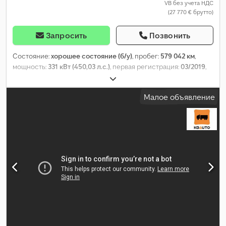
VB без учета НДС
(27 770 € брутто)
Запросить
Позвонить
Состояние:
хорошее состояние (б/у)
, пробег:
579 042 км
,
мощность:
331 кВт (450,03 л.с.)
, первая регистрация:
03/2019
,
тип топлива:
дизель
, размер шины:
315/70R22,5
, конфигурация
осей:
6x2
, колесная база:
3 950 мм
, топливо:
дизель
, цвет:
Малое объявление
синий
, кабина водителя:
спальный отсек (кабина)
, тип
передачи:
автоматический
, количество передач:
12
, класс
выбросов:
Евро 6
, подвеска:
сталь-воздух
, общая длина:
6 290
мм
, общая ширина:
2 550 мм
, общая высота:
3 610 мм
, Год
выпуска:
2019
, Оборудование:
ABS, кондиционер, круиз-
контроль, отопитель стояночный, система контроля тяги,
центральный замок, электрорегулировка стекол,
электрорегулируемое зеркало
,