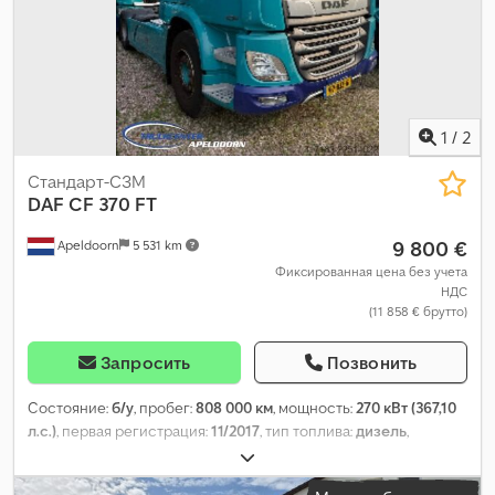
1
/
2
Стандарт-СЗМ
DAF
CF 370 FT
9 800 €
Apeldoorn
5 531 km
Фиксированная цена без учета
НДС
(11 858 € брутто)
Запросить
Позвонить
Состояние:
б/у
, пробег:
808 000 км
, мощность:
270 кВт (367,10
л.с.)
, первая регистрация:
11/2017
, тип топлива:
дизель
,
конфигурация осей:
4x2
, колесная база:
3 800 мм
, топливо:
дизель
, цвет:
другое
, кабина водителя:
спальный отсек