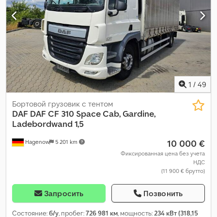
пространства для загрузки:
2 500 мм
, высота грузового
отсека:
2 730 мм
, Год выпуска:
2017
, Оборудование:
ABS,
гидроборт, кондиционер, круиз-контроль, подогрев
сиденья, система контроля тяги, центральный замок,
электрорегулировка стекол, электрорегулируемое
зеркало
,
1
/
49
Бортовой грузовик с тентом
DAF
DAF CF 310 Space Cab, Gardine,
Ladebordwand 1,5
10 000 €
Hagenow
5 201 km
Фиксированная цена без учета
НДС
(11 900 € брутто)
Запросить
Позвонить
Состояние:
б/у
, пробег:
726 981 км
, мощность:
234 кВт (318,15