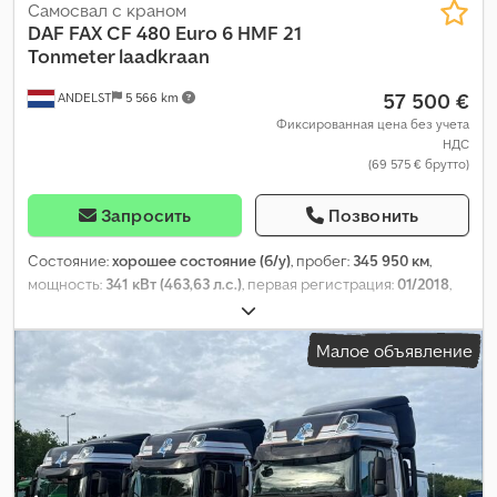
Самосвал с краном
DAF
FAX CF 480 Euro 6 HMF 21
Tonmeter laadkraan
57 500 €
ANDELST
5 566 km
Фиксированная цена без учета
НДС
(69 575 € брутто)
Запросить
Позвонить
Состояние:
хорошее состояние (б/у)
, пробег:
345 950 км
,
мощность:
341 кВт (463,63 л.с.)
, первая регистрация:
01/2018
,
тип топлива:
дизель
, размер шины:
385/65 22.5
, конфигурация
осей:
8x2
, колесная база:
5 000 мм
, топливо:
дизель
, кабина
Малое объявление
водителя:
дневная кабина
, тип передачи:
автоматический
,
класс выбросов:
Евро 6
, подвеска:
другое
, количество мест:
2
,
общая длина:
10 400 мм
, общая ширина:
2 550 мм
, общая
высота:
3 900 мм
, допустимая нагрузка на ось (ось 1):
8 000 кг
,
допустимая нагрузка на ось (ось 2):
8 000 кг
, допустимая
нагрузка на ось (ось 3):
11 500 кг
, длина грузового отсека:
7 300 мм
, ширина пространства для загрузки:
2 460 мм
, высота