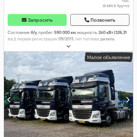
НДС
(9 680 € брутто)
Запросить
Позвонить
Состояние:
б/у
, пробег:
590 000 км
, мощность:
240 кВт (326,31
л.с.)
, первая регистрация:
09/2015
, тип топлива:
дизель
,
конфигурация осей:
4x2
, колесная база:
3 800 мм
, топливо:
дизель
, цвет:
другое
, класс выбросов:
Евро 6
, общая длина:
Малое объявление
5 920 мм
, общая ширина:
2 550 мм
, допустимая нагрузка на ось
(ось 1):
8 000 кг
, допустимая нагрузка на ось (ось 2):
11 500 кг
,
Год выпуска:
2015
,