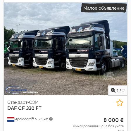
спальный отсек (кабина)
, общая длина:
5 920 мм
, общая
Малое объявление
ширина:
2 550 мм
, допустимая нагрузка на ось (ось 1):
8 000 кг
,
допустимая нагрузка на ось (ось 2):
11 500 кг
, Год выпуска:
2017
,
1
/
2
Стандарт-СЗМ
DAF
CF 330 FT
8 000 €
Apeldoorn
5 531 km
Фиксированная цена без учета