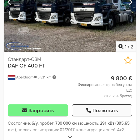
грузового отсека:
1 820 мм
, Год выпуска:
2018
, Оборудование:
ABS, EBS (Электронная тормозная система), блокировка
дифференциала, кондиционер, кран, круиз-контроль,
электрорегулировка стекол
,
1
/
2
Стандарт-СЗМ
DAF
CF 400 FT
9 800 €
Apeldoorn
5 531 km
Фиксированная цена без учета
НДС
(11 858 € брутто)
Запросить
Позвонить
Состояние:
б/у
, пробег:
730 000 км
, мощность:
291 кВт (395,65
л.с.)
, первая регистрация:
02/2017
, конфигурация осей:
4x2
,
колесная база:
3 800 мм
, цвет:
другое
, кабина водителя: