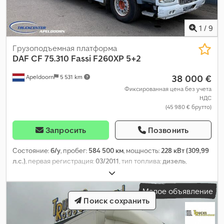
1
/
9
Грузоподъемная платформа
DAF
CF 75.310 Fassi F260XP 5+2
38 000 €
Apeldoorn
5 531 km
Фиксированная цена без учета
НДС
(45 980 € брутто)
Запросить
Позвонить
Состояние:
б/у
, пробег:
584 500 км
, мощность:
228 кВт (309,99
л.с.)
, первая регистрация:
03/2011
, тип топлива:
дизель
,
конфигурация осей:
6x2
, топливо:
дизель
, цвет:
другое
, кабина
водителя:
дневная кабина
, тип передачи:
автоматический
,
Малое объявление
Год выпуска:
2011
, Оборудование:
ABS, гидроусилитель руля,
Поиск сохранить
кран, электрорегулировка стекол, электрорегулируемое
зеркало
,