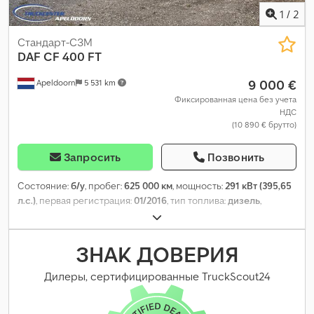
1
/
2
Стандарт-СЗМ
DAF
CF 400 FT
9 000 €
Apeldoorn
5 531 km
Фиксированная цена без учета
НДС
(10 890 € брутто)
Запросить
Позвонить
Состояние:
б/у
, пробег:
625 000 км
, мощность:
291 кВт (395,65
л.с.)
, первая регистрация:
01/2016
, тип топлива:
дизель
,
конфигурация осей:
4x2
, колесная база:
3 800 мм
, топливо:
дизель
, цвет:
другое
, кабина водителя:
спальный отсек
(кабина)
, класс выбросов:
Евро 6
, общая длина:
5 920 мм
,
ЗНАК ДОВЕРИЯ
общая ширина:
2 550 мм
, допустимая нагрузка на ось (ось 1):
8 000 кг
, допустимая нагрузка на ось (ось 2):
11 500 кг
, Год
Дилеры, сертифицированные TruckScout24
выпуска:
2016
,