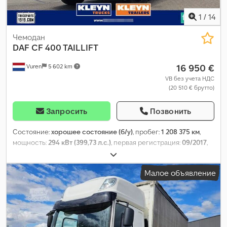
1
/
14
Чемодан
DAF
CF 400 TAILLIFT
16 950 €
Vuren
5 602 km
VB без учета НДС
(20 510 € брутто)
Запросить
Позвонить
Состояние:
хорошее состояние (б/у)
, пробег:
1 208 375 км
,
мощность:
294 кВт (399,73 л.с.)
, первая регистрация:
09/2017
,
тип топлива:
дизель
, размер шины:
315/70R22,5
, конфигурация
осей:
4x2
, колесная база:
5 700 мм
, топливо:
дизель
, цвет:
Малое объявление
другое
, кабина водителя:
спальный отсек (кабина)
, тип
передачи:
автоматический
, количество передач:
12
, класс
выбросов:
Евро 6
, подвеска:
сталь-воздух
, количество мест:
2
,
общая длина:
10 200 мм
, общая ширина:
2 550 мм
, общая
высота:
4 030 мм
, длина грузового отсека:
7 550 мм
, ширина