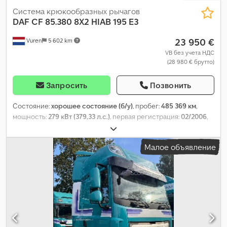
Система крюкообразных рычагов
DAF
CF 85.380 8X2 HIAB 195 E3
23 950 €
Vuren
5 602 km
VB без учета НДС
(28 980 € брутто)
Запросить
Позвонить
Состояние:
хорошее состояние (б/у)
, пробег:
485 369 км
,
мощность:
279 кВт (379,33 л.с.)
, первая регистрация:
02/2006
,
тип топлива:
дизель
, размер шины:
385/65R22,5
,
конфигурация осей:
8x2
, колесная база:
5 700 мм
, топливо:
Малое объявление
дизель
, цвет:
синий
, кабина водителя:
дневная кабина
, тип
передачи:
автоматический
, количество передач:
12
, класс
выбросов:
Евро 3
, подвеска:
другое
, количество мест:
2
,
общая длина:
9 450 мм
, общая ширина:
2 550 мм
, общая
высота:
3 500 мм
, Год выпуска:
2006
, Оборудование:
ABS,
кондиционер, кран, круиз-контроль, навигационная
система, прицепное устройство, центральный замок,
электрорегулировка стекол
,