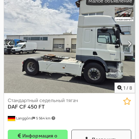
Малое объявление
(кабина)
, класс выбросов:
Евро 6
, общая длина:
5 920 мм
,
общая ширина:
2 550 мм
, допустимая нагрузка на ось (ось 1):
8 000 кг
, допустимая нагрузка на ось (ось 2):
11 500 кг
, Год
выпуска:
2017
,
1
/
8
Стандартный седельный тягач
DAF
CF 450 FT
Langgöns
5 564 km
Информация о