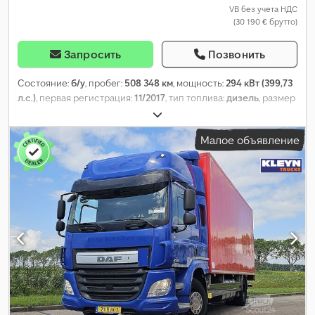
VB без учета НДС
(30 190 € брутто)
Запросить
Позвонить
Состояние:
б/у
, пробег:
508 348 км
, мощность:
294 кВт (399,73
л.с.)
, первая регистрация:
11/2017
, тип топлива:
дизель
, размер
шины:
385/65R22,5
, конфигурация осей:
6x2
, колесная база:
4 600 мм
, топливо:
дизель
, цвет:
зелёный
, кабина водителя:
Малое объявление
дневная кабина
, тип передачи:
автоматический
, количество
передач:
12
, класс выбросов:
Евро 6
, подвеска:
сталь-воздух
,
количество мест:
2
, общая длина:
8 600 мм
, общая ширина:
2 550 мм
, общая высота:
3 140 мм
, Год выпуска:
2017
,
Оборудование:
ABS, кондиционер, круиз-контроль, подогрев
сиденья, прицепное устройство, система контроля тяги,
центральный замок, электрорегулировка стекол,
электрорегулируемое зеркало
,