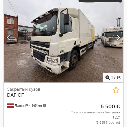
1
/
15
Закрытый кузов
DAF
CF
5 500 €
Латвия
4 345 km
Фиксированная цена без учета
НДС
(6 655 € брутто)