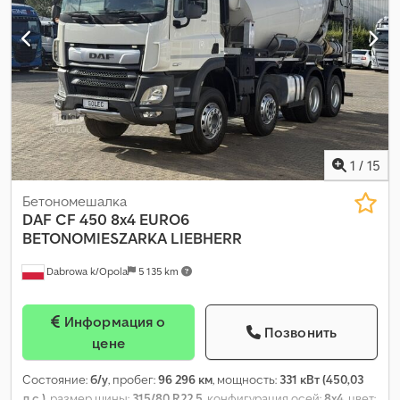
Оборудование:
блокировка дифференциала, бортовой
компьютер, кондиционер, круиз-контроль, отопитель
стояночный, подогрев сиденья, центральный замок,
электрорегулировка стекол, электрорегулируемое
зеркало
,
1
/
15
Бетономешалка
DAF
CF 450 8x4 EURO6
BETONOMIESZARKA LIEBHERR
Dabrowa k/Opola
5 135 km
Информация о
Позвонить
цене
Состояние:
б/у
, пробег:
96 296 км
, мощность:
331 кВт (450,03
л.с.)
, размер шины:
315/80 R22,5
, конфигурация осей:
8x4
, цвет: