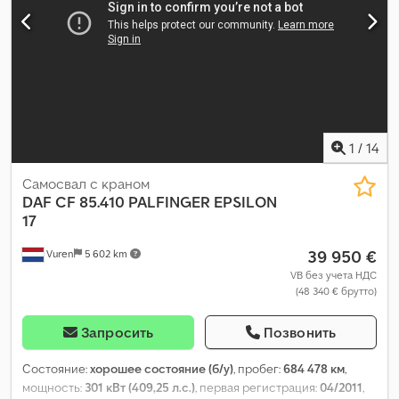
зеркало
,
1
/
14
Самосвал с краном
DAF
CF 85.410 PALFINGER EPSILON
17
39 950 €
Vuren
5 602 km
VB без учета НДС
(48 340 € брутто)
Запросить
Позвонить
Состояние:
хорошее состояние (б/у)
, пробег:
684 478 км
,
мощность:
301 кВт (409,25 л.с.)
, первая регистрация:
04/2011
,