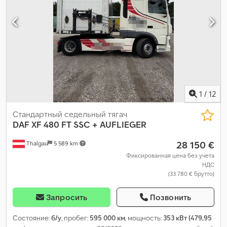
1
/
12
Стандартный седельный тягач
DAF
XF 480 FT SSC + AUFLIEGER
28 150 €
Thalgau
5 589 km
Фиксированная цена без учета
НДС
(33 780 € брутто)
Запросить
Позвонить
Состояние:
б/у
, пробег:
595 000 км
, мощность:
353 кВт (479,95