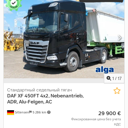
1
/
17
Стандартный седельный тягач
DAF
XF 450FT 4x2, Nebenantrieb,
ADR, Alu-Felgen, AC
29 900 €
Sittensen
5 286 km
Фиксированная цена без учета
НДС