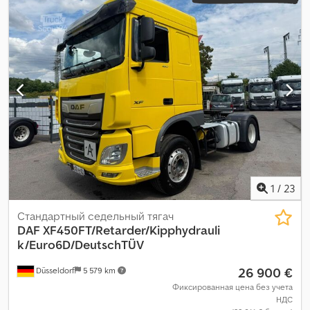
навигационная система, отопитель стояночный, сажевый
фильтр
,
1
/
23
Стандартный седельный тягач
DAF
XF450FT/Retarder/Kipphydrauli
k/Euro6D/DeutschTÜV
26 900 €
Düsseldorf
5 579 km
Фиксированная цена без учета
НДС