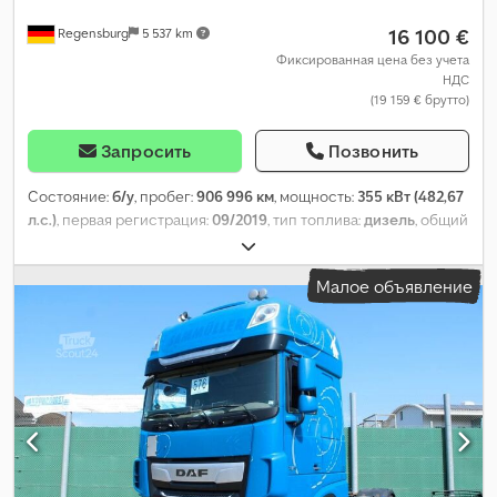
16 100 €
Regensburg
5 537 km
Фиксированная цена без учета
НДС
(19 159 € брутто)
Запросить
Позвонить
Состояние:
б/у
, пробег:
906 996 км
, мощность:
355 кВт (482,67
л.с.)
, первая регистрация:
09/2019
, тип топлива:
дизель
, общий
вес:
20 500 кг
, конфигурация осей:
2 оси
, тормоза:
ретардер
,
цвет:
красный
, тип передачи:
автоматический
, класс
Малое объявление
выбросов:
Евро 6
, Оборудование:
ABS, кондиционер,
отопитель стояночный, сажевый фильтр
,