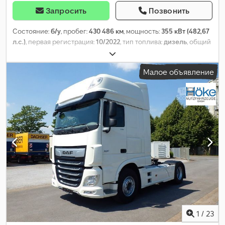
Запросить
Позвонить
Состояние:
б/у
, пробег:
430 486 км
, мощность:
355 кВт (482,67
л.с.)
, первая регистрация:
10/2022
, тип топлива:
дизель
, общий
вес:
19 500 кг
, конфигурация осей:
2 оси
, следующая проверка
(TÜV):
07/2026
, цвет:
белый
, Год выпуска:
2022
, Оборудование:
Малое объявление
кондиционер, отопитель стояночный
,
1
/
23