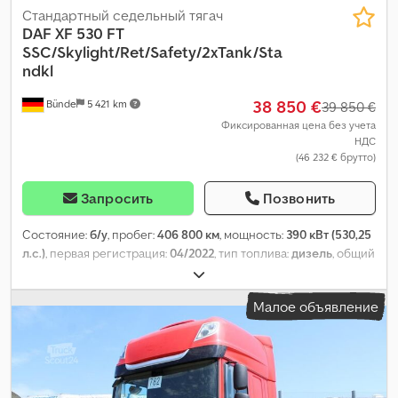
Стандартный седельный тягач
DAF
XF 530 FT
SSC/Skylight/Ret/Safety/2xTank/Sta
ndkl
38 850 €
Bünde
5 421 km
39 850 €
Фиксированная цена без учета
НДС
(46 232 € брутто)
Запросить
Позвонить
Состояние:
б/у
, пробег:
406 800 км
, мощность:
390 кВт (530,25
л.с.)
, первая регистрация:
04/2022
, тип топлива:
дизель
, общий
вес:
18 000 кг
, конфигурация осей:
2 оси
, следующая проверка
(TÜV):
04/2027
, тормоза:
ретардер
, цвет:
белый
, тип передачи:
Малое объявление
автоматический
, Год выпуска:
2022
, Оборудование:
ABS,
кондиционер, навигационная система, отопитель
стояночный, сажевый фильтр, электронная программа
стабилизации (ESP)
,