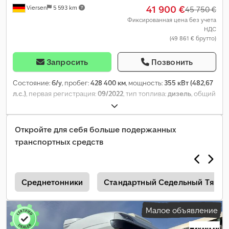
41 900 €
Viersen
5 593 km
45 750 €
Фиксированная цена без учета
НДС
(49 861 € брутто)
Запросить
Позвонить
Состояние:
б/у
, пробег:
428 400 км
, мощность:
355 кВт (482,67
л.с.)
, первая регистрация:
09/2022
, тип топлива:
дизель
, общий
вес:
19 500 кг
, конфигурация осей:
2 оси
, следующая проверка
(TÜV):
07/2026
, цвет:
белый
, тип передачи:
автоматический
,
Год выпуска:
2022
, Оборудование:
кондиционер, отопитель
Откройте для себя больше подержанных
стояночный
,
транспортных средств
Среднетонники
Стандартный Седельный Тягач
Малое объявление