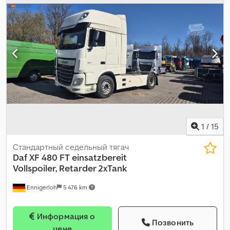
фильтр, электронная программа стабилизации (ESP)
,
1
/
15
Стандартный седельный тягач
Daf
XF 480 FT einsatzbereit
Vollspoiler, Retarder 2xTank
Ennigerloh
5 476 km
Информация о
Позвонить
цене