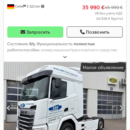
35 990 €
Celle
5 322 km
45 990 €
VB без учета НДС
(42 828 € брутто)
Запросить
Позвонить
Состояние:
б/у
, Функциональность:
полностью
работоспособен
, номер машины/транспортного средства:
XLRTEH300G392206
, пробег:
441 000 км
, мощность:
390 кВт
(530,25 л.с.)
, первая регистрация:
04/2022
, тип топлива:
Малое объявление
дизель
, собственный вес:
8 332 кг
, общий вес:
18 000 кг
,
размер шины:
385/65 R22.5 158L
, состояние шин:
50 процент
,
конфигурация осей:
4x2
, следующая проверка (TÜV):
04/2027
,
топливо:
дизель
, энергетическая эффективность:
E
, Выбросы
CO₂:
85 г/км
, ёмкость топливного бака:
1 090 л
, цвет:
белый
,
кабина водителя:
спальный отсек (кабина)
, тип передачи:
автоматический
, подвеска:
сталь-воздух
, количество
кроватей:
2
, общая длина:
6 160 мм
, общая ширина:
2 550 мм
,
общая высота:
4 000 мм
, допустимая нагрузка на ось (ось 1):
8 000 кг
, допустимая нагрузка на ось (ось 2):
13 000 кг
, Год
выпуска:
2022
, Оборудование:
ABS, AdBlue, EBS (Электронная