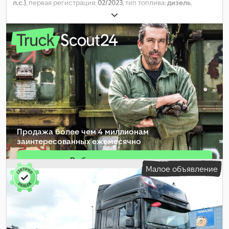
л.с.)
, первая регистрация:
02/2023
, тип топлива:
дизель
,
собственный вес:
8 381 кг
, максимальная грузоподъёмность:
9 619 кг
, общий вес:
18 000 кг
, размер шины:
385 / 65 R 22,5
,
колесная база:
4 000 мм
, следующая проверка (TÜV):
10/2026
,
тормоза:
интардер
, цвет:
белый
, кабина водителя:
спальный
отсек (кабина)
, тип передачи:
автоматический
, класс
выбросов:
Евро 6
, подвеска:
сталь-воздух
, количество
кроватей:
2
, общая длина:
25 400 мм
, общая ширина:
40 000 мм
,
общая высота:
65 200 мм
, Год выпуска:
2022
, размер передней
шины:
315 / 70 R 22,5
, Оборудование:
ABS, блокировка
дифференциала, кондиционер, круиз-контроль,
навигационная система, отопитель стояночный, спойлер
,
Продажа более чем 4 миллионам
заинтересованных ежемесячно
Выбрать пакет дилера
Малое объявление
Создать отдельное объявление