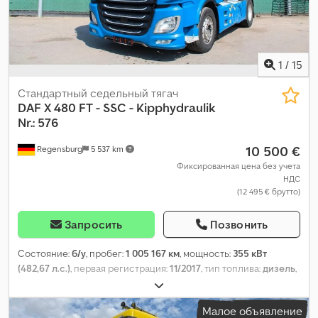
1
/
15
Стандартный седельный тягач
DAF
X 480 FT - SSC - Kipphydraulik
Nr.: 576
10 500 €
Regensburg
5 537 km
Фиксированная цена без учета
НДС
(12 495 € брутто)
Запросить
Позвонить
Состояние:
б/у
, пробег:
1 005 167 км
, мощность:
355 кВт
(482,67 л.с.)
, первая регистрация:
11/2017
, тип топлива:
дизель
,
общий вес:
20 500 кг
, конфигурация осей:
2 оси
, тормоза:
ретардер
, цвет:
синий
, тип передачи:
автоматический
, класс
Малое объявление
выбросов:
Евро 6
, Оборудование:
ABS, кондиционер,