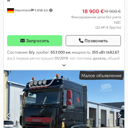
18 900 €
Mannheim
5 658 km
19 900 €
Фиксированная цена без учета
НДС
(22 491 € брутто)
Запросить
Позвонить
Состояние:
б/у
, пробег:
653 000 км
, мощность:
355 кВт (482,67
л.с.)
, первая регистрация:
01/2019
, тип топлива:
дизель
, общий
вес:
19 000 кг
, конфигурация осей:
2 оси
, цвет:
чёрный
, тип
передачи:
автоматический
, класс выбросов:
Евро 6
,
Малое объявление
Оборудование:
ABS, кондиционер, навигационная система,
отопитель стояночный, электронная программа
стабилизации (ESP)
,