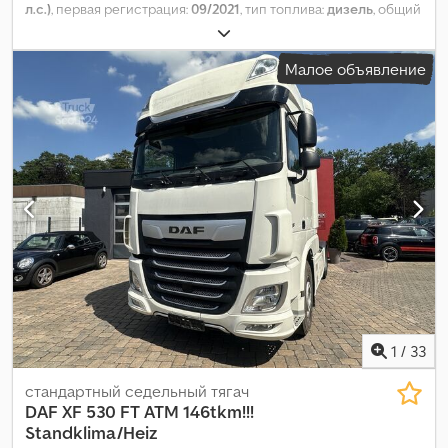
л.с.)
, первая регистрация:
09/2021
, тип топлива:
дизель
, общий
вес:
18 000 кг
, конфигурация осей:
2 оси
, тормоза:
ретардер
,
цвет:
жёлтый
, тип передачи:
автоматический
, класс
Малое объявление
выбросов:
Евро 6
, Оборудование:
ABS, кондиционер,
навигационная система, отопитель стояночный, полный
привод, электронная программа стабилизации (ESP)
,
1
/
33
стандартный седельный тягач
DAF
XF 530 FT ATM 146tkm!!!
Standklima/Heiz