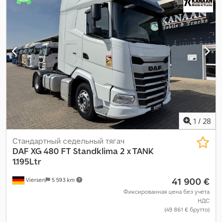
1
/
28
Стандартный седельный тягач
DAF
XG 480 FT Standklima 2 x TANK
1.195Ltr
41 900 €
Viersen
5 593 km
Фиксированная цена без учета
НДС
(49 861 € брутто)