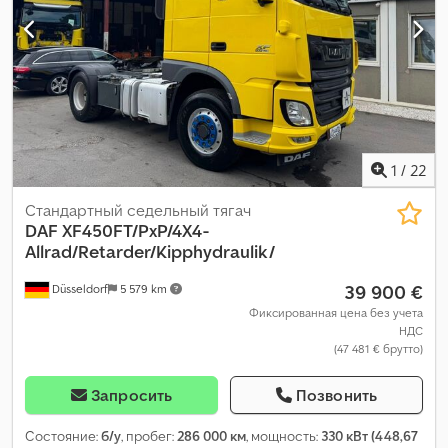
1
/
22
Стандартный седельный тягач
DAF
XF450FT/PxP/4X4-
Allrad/Retarder/Kipphydraulik/
39 900 €
Düsseldorf
5 579 km
Фиксированная цена без учета
НДС
(47 481 € брутто)
Запросить
Позвонить
Состояние:
б/у
, пробег:
286 000 км
, мощность:
330 кВт (448,67