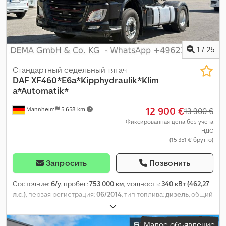
1
/
25
Стандартный седельный тягач
DAF
XF460*E6a*Kipphydraulik*Klim
a*Automatik*
12 900 €
Mannheim
5 658 km
13 900 €
Фиксированная цена без учета
НДС
(15 351 € брутто)
Запросить
Позвонить
Состояние:
б/у
, пробег:
753 000 км
, мощность:
340 кВт (462,27
л.с.)
, первая регистрация:
06/2014
, тип топлива:
дизель
, общий
вес:
19 000 кг
, конфигурация осей:
2 оси
, цвет:
чёрный
, тип
передачи:
автоматический
, класс выбросов:
Евро 6
,
Малое объявление
Оборудование:
ABS, кондиционер, отопитель стояночный,