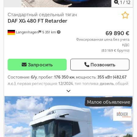
1
/
12
Стандартный седельный тягач
DAF
XG 480 FT Retarder
69 890 €
Langenhagen
5 351 km
Фиксированная цена без учета
НДС
(83 169 € брутто)
Запросить
Позвонить
Состояние:
б/у
, пробег:
176 350 км
, мощность:
355 кВт (482,67
л.с.)
, первая регистрация:
12/2024
, тип топлива:
дизель
, общий
вес:
20 500 кг
, конфигурация осей:
2 оси
, тормоза:
ретардер
,
цвет:
синий
, тип передачи:
автоматический
, класс выбросов:
Малое объявление
Евро 6
, Оборудование:
ABS, кондиционер, отопитель
стояночный, электронная программа стабилизации (ESP)
,