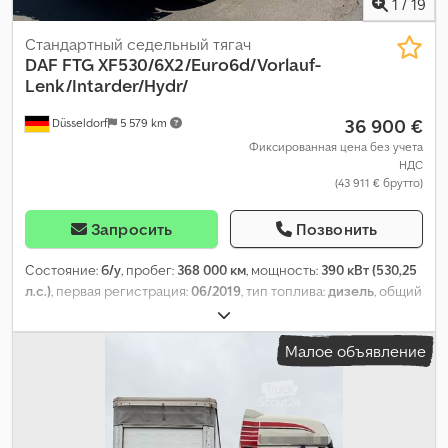
1
/
19
Стандартный седельный тягач
DAF
FTG XF530/6X2/Euro6d/Vorlauf-
Lenk/Intarder/Hydr/
36 900 €
Düsseldorf
5 579 km
Фиксированная цена без учета
НДС
(43 911 € брутто)
Запросить
Позвонить
Состояние:
б/у
, пробег:
368 000 км
, мощность:
390 кВт (530,25
л.с.)
, первая регистрация:
06/2019
, тип топлива:
дизель
, общий
вес:
27 000 кг
, конфигурация осей:
3 оси
, тормоза:
ретардер
,
цвет:
белый
, тип передачи:
автоматический
, класс выбросов:
Малое объявление
Евро 6
, Оборудование:
ABS, кондиционер, навигационная
система, отопитель стояночный, электронная программа
стабилизации (ESP)
,