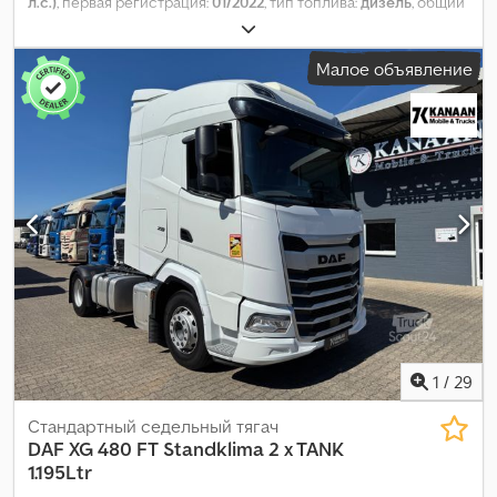
л.с.)
, первая регистрация:
01/2022
, тип топлива:
дизель
, общий
вес:
18 000 кг
, конфигурация осей:
2 оси
, тормоза:
ретардер
,
цвет:
чёрный
, тип передачи:
автоматический
, класс
Малое объявление
выбросов:
Евро 6
, Оборудование:
ABS, кондиционер,
отопитель стояночный, электронная программа
стабилизации (ESP)
,
1
/
29
Стандартный седельный тягач
DAF
XG 480 FT Standklima 2 x TANK
1.195Ltr