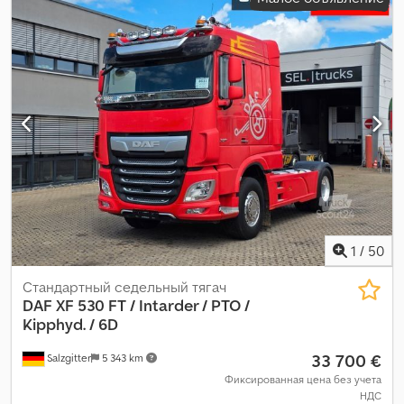
электронная программа стабилизации (ESP)
,
1
/
50
Стандартный седельный тягач
DAF
XF 530 FT / Intarder / PTO /
Kipphyd. / 6D
33 700 €
Salzgitter
5 343 km
Фиксированная цена без учета
НДС