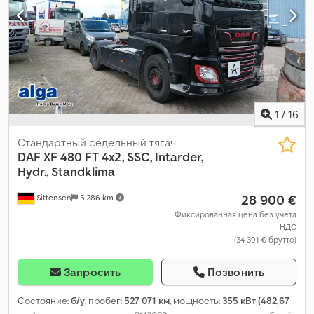
1
/
16
Стандартный седельный тягач
DAF
XF 480 FT 4x2, SSC, Intarder,
Hydr., Standklima
28 900 €
Sittensen
5 286 km
Фиксированная цена без учета
НДС
(34 391 € брутто)
Запросить
Позвонить
Состояние:
б/у
, пробег:
527 071 км
, мощность:
355 кВт (482,67