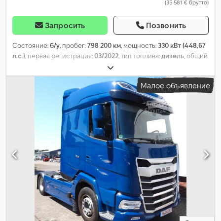
(35 581 € брутто)
Запросить
Позвонить
Состояние:
б/у
, пробег:
798 200 км
, мощность:
330 кВт (448,67
л.с.)
, первая регистрация:
03/2022
, тип топлива:
дизель
, общий
вес:
19 500 кг
, конфигурация осей:
2 оси
, цвет:
чёрный
, тип
передачи:
автоматический
, класс выбросов:
Евро 6
,
Малое объявление
Оборудование:
ABS, кондиционер, отопитель стояночный,
электронная программа стабилизации (ESP)
,