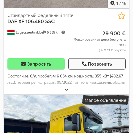
1
/
15
Стандартный седельный тягач
DAF
XF 106.480 SSC
29 900 €
Szigetszentmiklós
5 355 km
Фиксированная цена без учета
НДС
(37 973 € брутто)
Запросить
Позвонить
Состояние:
б/у
, пробег:
416 034 км
, мощность:
355 кВт (482,67
л.с.)
, первая регистрация:
05/2022
, тип топлива:
дизель
, общий
вес:
18 000 кг
, конфигурация осей:
2 оси
, цвет:
белый
, тип
передачи:
автоматический
, класс выбросов:
Евро 6
, Год
Малое объявление
выпуска:
2022
, Оборудование:
ABS, компрессор,
кондиционер, сажевый фильтр, электронная программа
стабилизации (ESP)
,