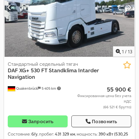
1
/
13
Стандартный седельный тягач
DAF
XG+ 530 FT Standklima Intarder
Navigation
55 900 €
Quakenbrück
5 405 km
Фиксированная цена без учета
НДС
(66 521 € брутто)
Запросить
Позвонить
Состояние:
б/у
, пробег:
431 329 км
, мощность:
390 кВт (530,25