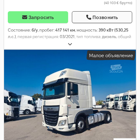
(40 103 € брутто)
Запросить
Позвонить
Состояние:
б/у
, пробег:
417 141 км
, мощность:
390 кВт (530,25
л.с.)
, первая регистрация:
03/2021
, тип топлива:
дизель
, общий
вес:
18 000 кг
, конфигурация осей:
2 оси
, тормоза:
ретардер
,
цвет:
красный
, тип передачи:
автоматический
, класс
Малое объявление
выбросов:
Евро 6
, Оборудование:
кондиционер,
навигационная система, отопитель стояночный
,