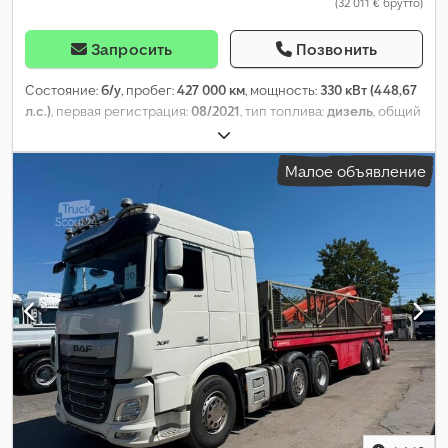
(32 011 € брутто)
Запросить
Позвонить
Состояние:
б/у
, пробег:
427 000 км
, мощность:
330 кВт (448,67
л.с.)
, первая регистрация:
08/2021
, тип топлива:
дизель
, общий
вес:
18 000 кг
, конфигурация осей:
2 оси
, тормоза:
ретардер
,
цвет:
жёлтый
, тип передачи:
автоматический
, класс
Малое объявление
выбросов:
Евро 6
, Оборудование:
ABS, кондиционер,
навигационная система, отопитель стояночный,
электронная программа стабилизации (ESP)
,