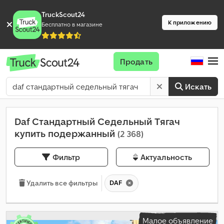
TruckScout24
К приложению
Бесплатно в магазине
Продать
Искать
Daf Стандартный Седельный Тягач
купить подержанный
(2 368)
Фильтр
Актуальность
DAF
Удалить все фильтры
Малое объявление