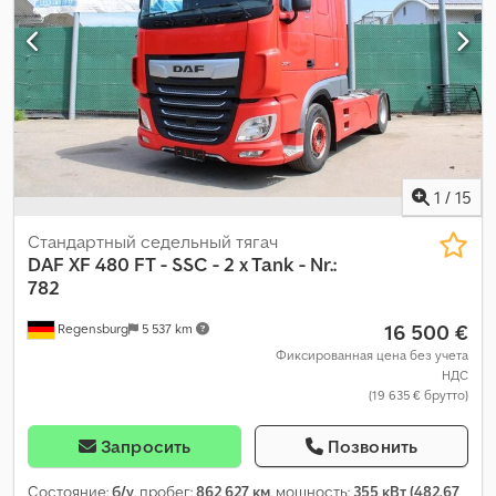
1
/
15
Стандартный седельный тягач
DAF
XF 480 FT - SSC - 2 x Tank - Nr.:
782
16 500 €
Regensburg
5 537 km
Фиксированная цена без учета
НДС
(19 635 € брутто)
Запросить
Позвонить
Состояние:
б/у
, пробег:
862 627 км
, мощность:
355 кВт (482,67