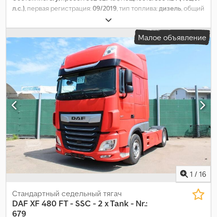
л.с.)
, первая регистрация:
09/2019
, тип топлива:
дизель
, общий
вес:
20 500 кг
, конфигурация осей:
2 оси
, тормоза:
ретардер
,
цвет:
красный
, тип передачи:
автоматический
, класс
Малое объявление
выбросов:
Евро 6
, Оборудование:
ABS, кондиционер,
отопитель стояночный, сажевый фильтр
,
1
/
16
Стандартный седельный тягач
DAF
XF 480 FT - SSC - 2 x Tank - Nr.:
679