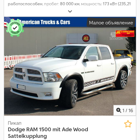
работоспособен
, пробег:
80 000 км
, мощность:
173 кВт (235,21
л.с.)
, тип топлива:
дизель
, тип передачи:
автоматический
,
общий вес:
4 990 кг
, собственный вес:
4 790 кг
, максимальная
Малое объявление
грузоподъёмность:
200 кг
, первая регистрация:
08/2020
,
следующая проверка (TÜV):
08/2001
, длина грузового отсека:
3 200 мм
, ширина пространства для загрузки:
1 250 мм
, высота
грузового отсека:
550 мм
, класс выбросов:
Евро 4
, цвет:
жёлтый
, подвеска:
сталь-воздух
, размер шины:
235 / 85 r 16
,
Год выпуска:
2002
, топливо:
дизель
, номер машины/
транспортного средства:
3B6MC36672M308731
,
Оборудование:
гидравлика, кабельная лебёдка,
кондиционер, круиз-контроль, подушка безопасности,
прицепное устройство
,
1
/
16
Пикап
Dodge
RAM 1500 mit Ade Wood
Sattelkupplung