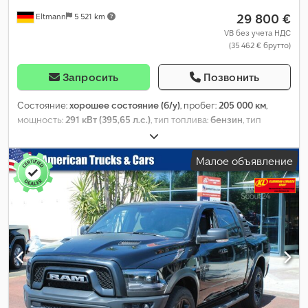
29 800 €
Eltmann
5 521 km
VB без учета НДС
(35 462 € брутто)
Запросить
Позвонить
Состояние:
хорошее состояние (б/у)
, пробег:
205 000 км
,
мощность:
291 кВт (395,65 л.с.)
, тип топлива:
бензин
, тип
передачи:
автоматический
, конфигурация осей:
4x4
, общий
вес:
3 500 кг
, собственный вес:
2 500 кг
, максимальная
Малое объявление
грузоподъёмность:
1 000 кг
, эксплуатационная масса:
7 000 кг
,
первая регистрация:
10/2012
, класс выбросов:
Евро 5
, цвет:
белый
, подвеска:
воздух
, размер шины:
305/45 R 22
,
количество мест:
5
, количество предыдущих владельцев:
1
,
Год выпуска:
2012
, Оборудование:
ABS, блокировка
дифференциала, всесезонные шины, кондиционер, круиз-
контроль, навигационная система, подогрев сиденья,
полный привод, прицепное устройство, противотуманные
фары, регистрация грузовика, центральный замок
,