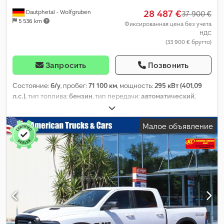
28 487 €
Dautphetal - Wolfgruben
37 900 €
5 536 km
Фиксированная цена без учета
НДС
(33 900 € брутто)
Запросить
Позвонить
Состояние:
б/у
, пробег:
71 100 км
, мощность:
295 кВт (401,09
л.с.)
, тип топлива:
бензин
, тип передачи:
автоматический
,
первая регистрация:
02/2017
, класс выбросов:
Евро 6
, цвет:
белый
, количество мест:
3
, Оборудование:
ABS, кондиционер,
Малое объявление
полный привод, центральный замок, электронная
программа стабилизации (ESP)
,