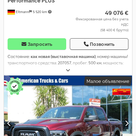
Performance PLUS
49 076 €
Eltmann
5 520 km
Фиксированная цена без учета
НДС
(58 400 € брутто)
Запросить
Позвонить
Состояние:
как новая (выставочная машина)
, номер машины/
транспортного средства:
207057
, пробег:
500 км
, мощность:
277 кВт (376,61 л.с.)
, первая регистрация:
06/2024
, тип топлива:
бензин
, собственный вес:
1 952 кг
, максимальная
Малое объявление
грузоподъёмность:
453 кг
, общий вес:
2 405 кг
, размер шины:
275/40 zr 20
, топливо:
Супер E10 95
, энергетическая
эффективность:
G
, Выбросы CO₂:
333 г/км
, расход топлива
(городской цикл):
21,4 л/100км
, расход топлива (за городом):
13,6 л/100км
, расход топлива (смешанный цикл):
15,5 л/100км
,
цвет:
серо-чёрный
, тип передачи:
автоматический
, класс
выбросов:
Евро 6
, Год выпуска:
2024
, Оборудование:
ABS,
бортовой компьютер, гидроусилитель руля, кондиционер,
круиз-контроль, навигационная система, парктроники,