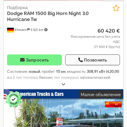
Подборка
Dodge
RAM 1500 Big Horn Night 3.0
Hurricane Tw
60 420 €
Eltmann
5 521 km
Фиксированная цена без учета
НДС
(71 900 € брутто)
Запросить
Позвонить
Состояние:
новый
, пробег:
10 км
, мощность:
308,91 кВт (420,00
л.с.)
, тип топлива:
бензин
, тип передачи:
автоматический
,
конфигурация осей:
4x4
, колесная база:
3 672 мм
, общий вес:
3 500 кг
, собственный вес:
2 533 кг
, максимальная
Малое объявление
грузоподъёмность:
967 кг
, эксплуатационная масса:
2 533 кг
,
длина грузового отсека:
1 711 мм
, расход топлива (городской
цикл):
15,5 л/100км
, расход топлива (за городом):
11,9 л/100км
,
расход топлива (смешанный цикл):
12,4 л/100км
, Выбросы
CO₂:
288 г/км
, класс выбросов:
Евро 6
, энергетическая
эффективность:
G
, цвет:
чёрный
, количество мест:
5
, Год