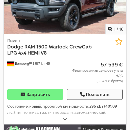
подогрев сиденья, подушка безопасности,
противотуманные фары, регистрация автомобиля, система
иммобилайзера, система контроля тяги, центральный
замок, электронная программа стабилизации (ESP)
,
1
/
16
Пикап
Dodge
RAM 1500 Warlock CrewCab
LPG 4x4 HEMI V8
57 539 €
Bamberg
5 517 km
Фиксированная цена без учета
НДС
(68 471 € брутто)
Запросить
Позвонить
Состояние:
новый
, пробег:
64 км
, мощность:
295 кВт (401,09
л.с.)
, тип топлива:
газ
, тип передачи:
автоматический
,
колесная база:
3 569 мм
, общий вес:
3 500 кг
, собственный
вес:
2 519 кг
, максимальная грузоподъёмность:
981 кг
,
Малое объявление