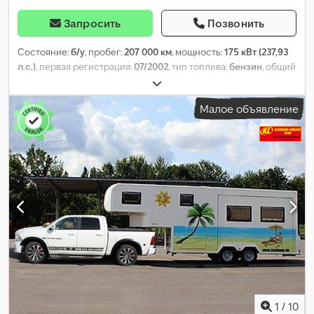
Запросить
Позвонить
Состояние:
б/у
, пробег:
207 000 км
, мощность:
175 кВт (237,93
л.с.)
, первая регистрация:
07/2002
, тип топлива:
бензин
, общий
вес:
3 017 кг
, цвет:
чёрный
, тип передачи:
механический
,
класс выбросов:
Евро 4
, количество мест:
3
,
Малое объявление
1
/
10