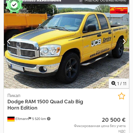
эксплуатационная масса:
2 519 кг
, первая регистрация:
04/2023
, расход топлива (городской цикл):
15,7 л/100км
,
расход топлива (за городом):
10,7 л/100км
, расход топлива
(смешанный цикл):
14,9 л/100км
, Выбросы CO₂:
352 г/км
, класс
выбросов:
Евро 6
, энергетическая эффективность:
G
, цвет:
тёмно-красный
, размер шины:
275/60 r20 114t
, Год выпуска:
2024
, топливо:
сжиженный нефтяной газ (СНГ или LPG)
,
Оборудование:
ABS, блокировка дифференциала, бортовой
компьютер, дополнительные фары, кондиционер,
навигационная система, подушка безопасности, полный
привод, прицепное устройство, регистрация грузовика,
система иммобилайзера, система контроля тяги,
центральный замок, электронная программа стабилизации
(ESP)
,
1
/
11
Пикап
Dodge
RAM 1500 Quad Cab Big
Horn Edition
20 500 €
Eltmann
5 520 km
Фиксированная цена без учета
НДС