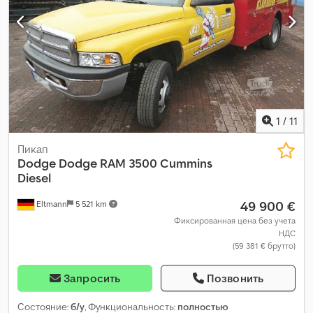
1
/
11
Пикап
Dodge
Dodge RAM 3500 Cummins
Diesel
49 900 €
Eltmann
5 521 km
Фиксированная цена без учета
НДС
(59 381 € брутто)
Запросить
Позвонить
Состояние:
б/у
, Функциональность:
полностью