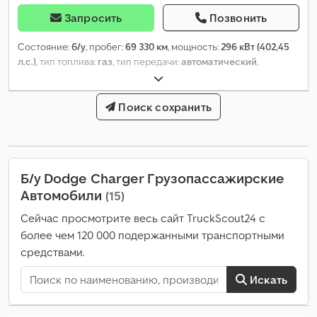
Запросить
Позвонить
Состояние:
б/у
, пробег:
69 330 км
, мощность:
296 кВт (402,45
л.с.)
, тип топлива:
газ
, тип передачи:
автоматический
,
конфигурация осей:
4x4
, колесная база:
3 560 мм
, первая
регистрация:
03/2020
, ёмкость топливного бака:
98 л
,
Выбросы CO₂:
336 г/км
Поиск сохранить
, класс выбросов:
Евро 6
, цвет:
чёрный
,
количество мест:
5
, количество предыдущих владельцев:
1
,
Год выпуска:
2020
, Оборудование:
ABS, бортовой компьютер,
гидроусилитель руля, кондиционер, круиз-контроль,
навигационная система, парктроники, подогрев сиденья,
Б/у Dodge Charger Грузопассажирские
подушка безопасности, полный привод, прицепное
Автомобили
(15)
устройство, противотуманные фары, сажевый фильтр,
система иммобилайзера, система контроля тяги,
Сейчас просмотрите весь сайт TruckScout24 с
центральный замок, электронная программа стабилизации
более чем 120 000 подержанными транспортными
(ESP)
,
средствами.
Искать