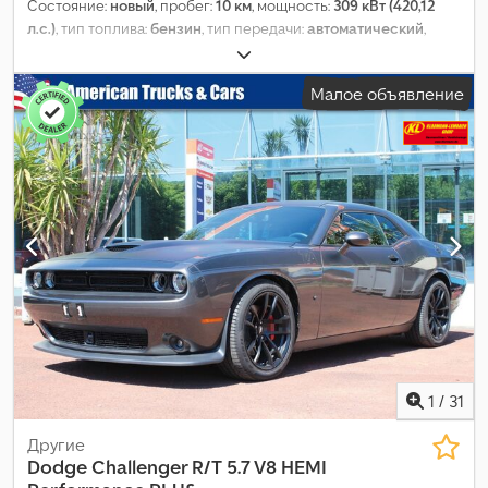
Состояние:
новый
, пробег:
10 км
, мощность:
309 кВт (420,12
л.с.)
, тип топлива:
бензин
, тип передачи:
автоматический
,
конфигурация осей:
4x4
, колесная база:
3 672 мм
, общий вес:
3 500 кг
, собственный вес:
2 438 кг
, максимальная
Малое объявление
грузоподъёмность:
1 062 кг
, эксплуатационная масса:
2 438 кг
,
длина грузового отсека:
1 711 мм
, расход топлива (городской
цикл):
15,7 л/100км
, расход топлива (за городом):
10,7 л/100км
,
расход топлива (смешанный цикл):
12,4 л/100км
, Выбросы
CO₂:
288 г/км
, класс выбросов:
Евро 6
, энергетическая
эффективность:
G
, цвет:
чёрный
, количество мест:
5
, Год
выпуска:
2024
, Оборудование:
ABS, бортовой компьютер,
гидроусилитель руля, кондиционер, круиз-контроль,
навигационная система, парктроники, подогрев сиденья,
подушка безопасности, полный привод, прицепное
устройство, противотуманные фары, регистрация
грузовика, система иммобилайзера, система контроля тяги,
центральный замок, электронная программа стабилизации
(ESP)
,
1
/
31
Другие
Dodge
Challenger R/T 5.7 V8 HEMI