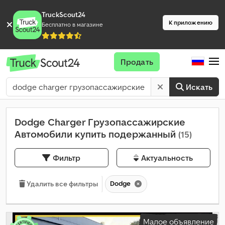
TruckScout24
К приложению
Бесплатно в магазине
Продать
Искать
Dodge Charger Грузопассажирские
Автомобили купить подержанный
(15)
Фильтр
Актуальность
Dodge
Удалить все фильтры
Малое объявление