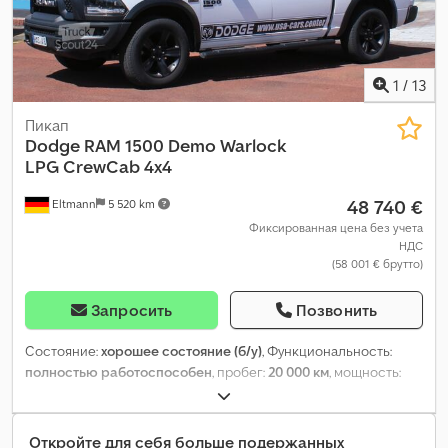
1
/
13
Пикап
Dodge
RAM 1500 Demo Warlock
LPG CrewCab 4x4
48 740 €
Eltmann
5 520 km
Фиксированная цена без учета
НДС
(58 001 € брутто)
Запросить
Позвонить
Состояние:
хорошее состояние (б/у)
, Функциональность:
полностью работоспособен
, пробег:
20 000 км
, мощность:
295 кВт (401,09 л.с.)
, тип топлива:
бензин
, тип передачи:
автоматический
, конфигурация осей:
4x4
, колесная база:
3 570 мм
, общий вес:
3 500 кг
, собственный вес:
2 595 кг
,
Откройте для себя больше подержанных