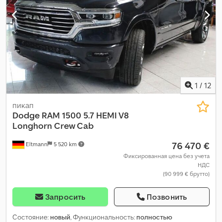
(СНГ или LPG)
, Оборудование:
ABS, бортовая кухня, бортовой
компьютер, ванная комната, гидроусилитель руля, козырёк,
кондиционер, навигационная система, односпальная
кровать, отопитель стояночный, парктроники, подогрев
сиденья, подушка безопасности, полный привод,
прицепное устройство, регистрация грузовика, среднее
расположение сидений, центральный замок
,
1
/
12
пикап
Dodge
RAM 1500 5.7 HEMI V8
Longhorn Crew Cab
76 470 €
Eltmann
5 520 km
Фиксированная цена без учета
НДС
(90 999 € брутто)
Запросить
Позвонить
Состояние:
новый
, Функциональность:
полностью