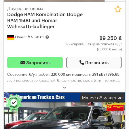
Другие автодома
Dodge RAM
Kombination Dodge
RAM 1500 und Homar
Wohnsattelauflieger
89 250 €
Eltmann
5 520 km
Фиксированная цена включая НДС
(75 000 € нетто)
Запросить
Позвонить
Состояние:
б/у
, пробег:
220 000 км
, мощность:
291 кВт (395,65
л.с.)
, количество кроватей:
6
, количество мест:
5
, тип топлива:
газ
, тип передачи:
автоматический
, цвет:
белый
, первая
регистрация:
10/2012
, следующая проверка (TÜV):
08/2024
,
Малое объявление
класс выбросов:
Евро 6
, расход топлива (смешанный цикл):
14 л/100км
, расход топлива (городской цикл):
18 л/100км
,
расход топлива (за городом):
13 л/100км
, общий вес:
7 000 кг
,
собственный вес:
5 500 кг
, максимальная грузоподъёмность:
1 500 кг
, Год выпуска:
2012
, энергетическая эффективность:
G
,
Выбросы CO₂:
352 г/км
, топливо:
сжиженный нефтяной газ