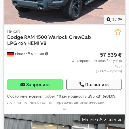
1
/
25
Пикап
Dodge
RAM 1500 Warlock CrewCab
LPG 4x4 HEMI V8
57 539 €
Eltmann
5 521 km
Фиксированная цена без учета
НДС
(68 471 € брутто)
Запросить
Позвонить
Состояние:
новый
, пробег:
10 км
, мощность:
295 кВт (401,09
л.с.)
, тип топлива:
газ
, тип передачи:
автоматический
,
колесная база:
3 570 мм
, общий вес:
3 500 кг
, собственный
вес:
2 595 кг
, максимальная грузоподъёмность:
905 кг
,
Малое объявление
эксплуатационная масса:
2 595 кг
, первая регистрация:
04/2023
, длина грузового отсека:
1 712 мм
, расход топлива