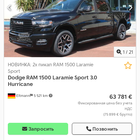
выпуска:
2024
, Оборудование:
ABS, бортовой компьютер,
гидроусилитель руля, кондиционер, круиз-контроль,
навигационная система, парктроники, подогрев сиденья,
подушка безопасности, полный привод, прицепное
устройство, система иммобилайзера, система контроля
тяги, центральный замок, электронная программа
стабилизации (ESP)
,
1
/
21
НОВИНКА: 2x пикап RAM 1500 Laramie
Sport
Dodge
RAM 1500 Laramie Sport 3.0
Hurricane
63 781 €
Eltmann
5 521 km
Фиксированная цена без учета
НДС
(75 899 € брутто)
Запросить
Позвонить