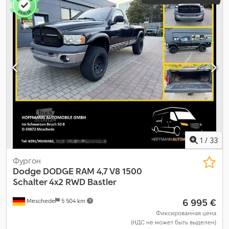
1
/
33
Фургон
Dodge
DODGE RAM 4,7 V8 1500
Schalter 4x2 RWD Bastler
6 995 €
Meschede
5 504 km
Фиксированная цена
(НДС не может быть выделен)