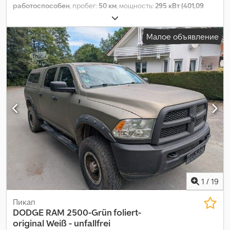
работоспособен
, пробег:
50 км
, мощность:
295 кВт (401,09
л.с.)
, тип топлива:
бензин
, тип передачи:
автоматический
,
расход топлива (городской цикл):
18,1 л/100км
, расход
Малое объявление
топлива (за городом):
9,6 л/100км
, расход топлива
(смешанный цикл):
12,8 л/100км
, Выбросы CO₂:
352 г/км
, класс
выбросов:
Евро 6
, энергетическая эффективность:
G
, цвет:
чёрный
, количество мест:
5
, Год выпуска:
2024
, Оборудование:
ABS, бортовой компьютер, гидроусилитель руля,
кондиционер, круиз-контроль, навигационная система,
парктроники, подогрев сиденья, подушка безопасности,
полный привод, прицепное устройство, противотуманные
фары, система иммобилайзера, система контроля тяги,
центральный замок, электронная программа стабилизации
(ESP)
,
1
/
19
Пикап
DODGE
RAM 2500-Grün foliert-
original Weiß - unfallfrei