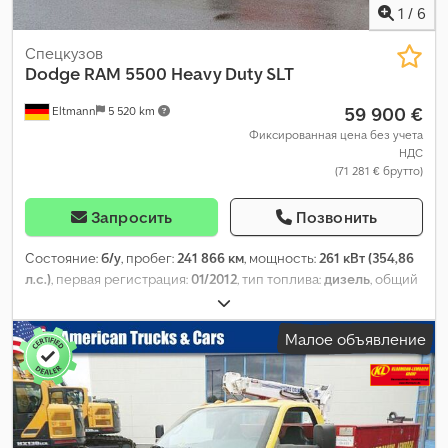
1
/
6
Спецкузов
Dodge
RAM 5500 Heavy Duty SLT
59 900 €
Eltmann
5 520 km
Фиксированная цена без учета
НДС
(71 281 € брутто)
Запросить
Позвонить
Состояние:
б/у
, пробег:
241 866 км
, мощность:
261 кВт (354,86
л.с.)
, первая регистрация:
01/2012
, тип топлива:
дизель
, общий
вес:
8 800 кг
, следующая проверка (TÜV):
10/2020
, цвет:
красный
, тип передачи:
автоматический
, класс выбросов:
Малое объявление
Евро 5
, подвеска:
сталь
, Оборудование:
гидравлика,
кабельная лебёдка, кондиционер, круиз-контроль, сажевый
фильтр, центральный замок
,