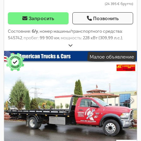
(24 395 € брутто)
Запросить
Позвонить
Состояние:
б/у
, номер машины/транспортного средства:
545742
, пробег:
99 900 км
, мощность:
228 кВт (309,99 л.с.)
,
первая регистрация:
02/2008
, тип топлива:
бензин
, размер
шины:
275/60r20
, конфигурация осей:
4x2
, топливо:
бензин E10
Малое объявление
91
, энергетическая эффективность:
G
, Выбросы CO₂:
350 г/км
,
расход топлива (городской цикл):
16 л/100км
, расход топлива
(за городом):
13 л/100км
, расход топлива (смешанный цикл):
14
л/100км
, цвет:
жёлтый
, тип передачи:
автоматический
, класс
выбросов:
Евро 4
, Год выпуска:
2008
, Оборудование:
ABS,
блокировка дифференциала, кондиционер, круиз-контроль,
подушка безопасности, противотуманные фары, система
иммобилайзера, центральный замок
,