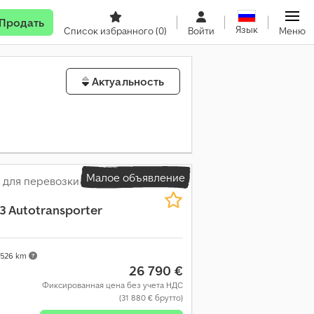
Продать
Язык
Список избранного
(0)
Войти
Меню
Актуальность
Малое объявление
 для перевозки
L3 Autotransporter
 526 km
26 790 €
Фиксированная цена без учета НДС
(31 880 € брутто)