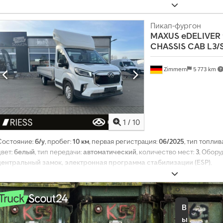
р
е
Пикап-фургон
с
MAXUS
eDELIVER 
о
CHASSIS CAB L3/
в
а
н
Zimmern
5 773 km
н
ы
х
е
ж
1
/
10
е
м
е
Состояние:
б/у
, пробег:
10 км
, первая регистрация:
06/2025
, тип топлив
с
цвет:
белый
, тип передачи:
автоматический
, количество мест:
3
, Обор
я
центральный замок, электронная программа стабилизации (ESP)
,
ч
н
о
В
ы