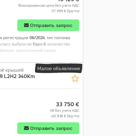
Фиксированная цена без учета НДС
(17 999 € брутто)
Отправить запрос
ая регистрация:
06/2024
, тип топлива:
 класс выбросов:
Евро 6
, количество
фильтр, центральный замок,
Малое объявление
кой крышей
 9 L2H2 340Km
33 750 €
VB без учета НДС
(40 838 € брутто)
Отправить запрос