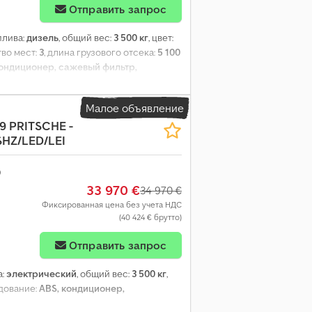
Отправить запрос
оплива:
дизель
, общий вес:
3 500 кг
, цвет:
тво мест:
3
, длина грузового отсека:
5 100
кондиционер, сажевый фильтр,
Малое объявление
9 PRITSCHE -
SHZ/LED/LEI
33 970 €
34 970 €
Фиксированная цена без учета НДС
(40 424 € брутто)
Отправить запрос
а:
электрический
, общий вес:
3 500 кг
,
удование:
ABS, кондиционер,