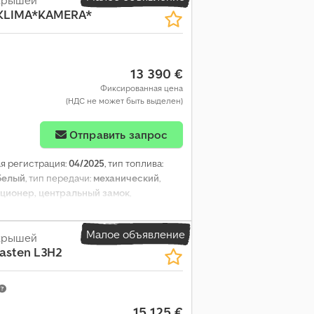
*KLIMA*KAMERA*
13 390 €
Фиксированная цена
(НДС не может быть выделен)
Отправить запрос
ая регистрация:
04/2025
, тип топлива:
белый
, тип передачи:
механический
,
иционер, центральный замок
,
Малое объявление
 крышей
Kasten L3H2
15 125 €