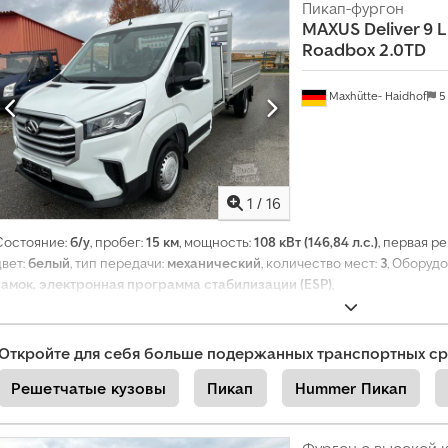
Пикап-фургон
з
MAXUS
Deliver 9 
д
Roadbox 2.0TD
а
т
Maxhütte- Haidhof
5
ь
о
т
д
1
/
16
е
л
Состояние:
б/у
, пробег:
15 км
, мощность:
108 кВт (146,84 л.с.)
, первая р
ь
цвет:
белый
, тип передачи:
механический
, количество мест:
3
, Оборуд
замок, электронная программа стабилизации (ESP)
,
н
о
е
Откройте для себя больше подержанных транспортных ср
о
б
Решетчатые кузовы
Пикап
Hummer Пикап
ъ
я
Фургон с высокой