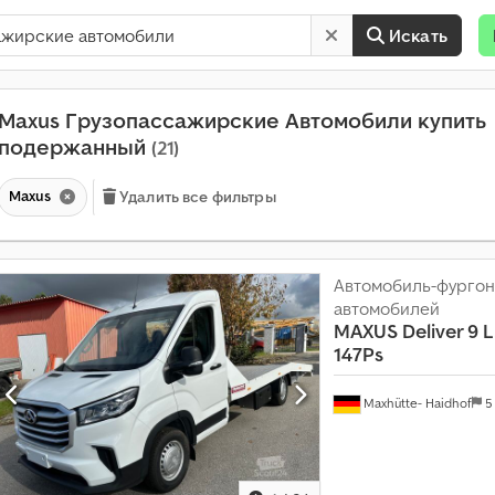
Искать
Maxus Грузопассажирские Автомобили купить
подержанный
(21)
Maxus
Удалить все фильтры
Автомобиль-фургон
автомобилей
MAXUS
Deliver 9 
147Ps
П
р
о
Maxhütte- Haidhof
5
д
а
ж
а