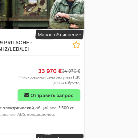
Малое объявление
9 PRITSCHE -
SHZ/LED/LEI
33 970 €
34 970 €
Фиксированная цена без учета НДС
(40 424 € брутто)
Отправить запрос
а:
электрический
, общий вес:
3 500 кг
,
удование:
ABS, кондиционер,