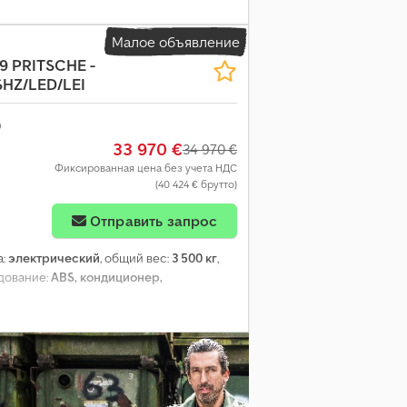
Малое объявление
9 PRITSCHE -
SHZ/LED/LEI
33 970 €
34 970 €
Фиксированная цена без учета НДС
(40 424 € брутто)
Отправить запрос
а:
электрический
, общий вес:
3 500 кг
,
удование:
ABS, кондиционер,