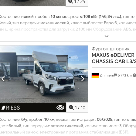
1
/
24
б
о
л
Состояние:
новый
, пробег:
10 км
, мощность:
108 кВт (146,84 л.с.)
, тип т
е
белый
, тип передачи:
механический
, класс выбросов:
Евро 6
, количес
е
мм
, ширина пространства для загрузки:
2 100 мм
, Оборудование:
ABS, 
ч
центральный замок, электронная программа стабилизации (ESP)
,
е
м
Фургон-шторник
4
MAXUS
eDELIVER 
м
и
CHASSIS CAB L3/
л
л
Zimmern
5 773 km
и
о
н
а
м
з
1
/
10
а
и
Состояние:
б/у
, пробег:
10 км
, первая регистрация:
06/2025
, тип топлив
н
цвет:
белый
, тип передачи:
автоматический
, количество мест:
3
, Обор
т
центральный замок, электронная программа стабилизации (ESP)
,
е