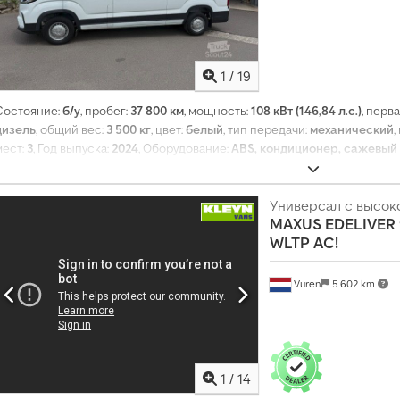
1
/
19
Состояние:
б/у
, пробег:
37 800 км
, мощность:
108 кВт (146,84 л.с.)
, перв
дизель
, общий вес:
3 500 кг
, цвет:
белый
, тип передачи:
механический
,
мест:
3
, Год выпуска:
2024
, Оборудование:
ABS, кондиционер, сажевый 
электронная программа стабилизации (ESP)
,
Универсал с высо
MAXUS
EDELIVER
WLTP AC!
Vuren
5 602 km
1
/
14