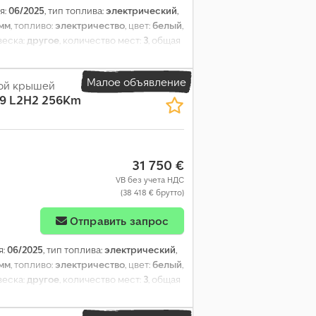
я:
06/2025
, тип топлива:
электрический
,
 мм
, топливо:
электричество
, цвет:
белый
,
веска:
другое
, количество мест:
3
, общая
а грузового отсека:
2 970 мм
, ширина
, Год выпуска:
2025
, Оборудование:
ABS,
Малое объявление
оля тяги, центральный замок,
кой крышей
 9 L2H2 256Km
31 750 €
VB без учета НДС
(38 418 € брутто)
Отправить запрос
я:
06/2025
, тип топлива:
электрический
,
 мм
, топливо:
электричество
, цвет:
белый
,
веска:
другое
, количество мест:
3
, общая
а грузового отсека:
2 970 мм
, ширина
, Год выпуска:
2025
, Оборудование:
ABS,