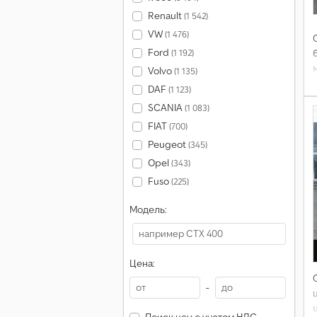
Renault
(1 542)
VW
(1 476)
Ford
(1 192)
Volvo
(1 135)
DAF
(1 123)
SCANIA
(1 083)
FIAT
(700)
Peugeot
(345)
Opel
(343)
Fuso
(225)
Модель:
Цена:
-