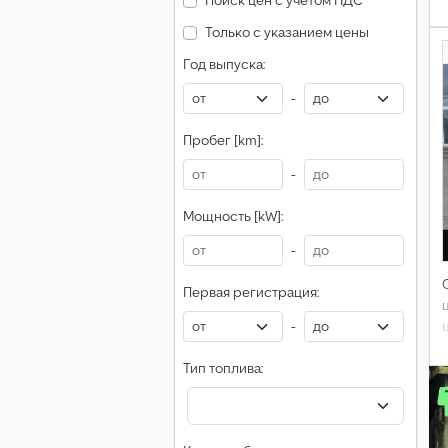
Поиск цен с учетом НДС
Только с указанием цены
Год выпуска:
-
Пробег [km]:
-
Мощность [kW]:
-
Первая регистрация:
-
Тип топлива: