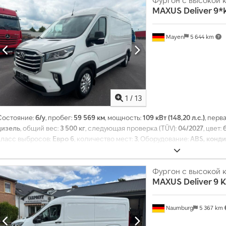
в
MAXUS
Deliver 9
л
е
Mayen
5 644 km
н
и
е
1
/
13
Состояние:
б/у
, пробег:
59 569 км
, мощность:
109 кВт (148,20 л.с.)
, перв
дизель
, общий вес:
3 500 кг
, следующая проверка (TÜV):
04/2027
, цвет:
класс выбросов:
Евро 6
, количество мест:
3
, Оборудование:
ABS, конд
Фургон с высокой
MAXUS
Deliver 9 
Naumburg
5 367 km