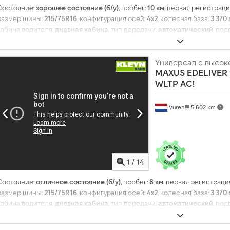
Состояние:
хорошее состояние (б/у)
, пробег:
10 км
, первая регистраци
размер шины:
215/75R16
, конфигурация осей:
4x2
, колесная база:
3 370
кабина водителя:
дневная кабина
, тип передачи:
автоматический
, под
длина:
5 550 мм
, общая ширина:
2 050 мм
, общая высота:
2 540 мм
, длин
пространства для загрузки:
1 810 мм
, высота грузового отсека:
1 790 мм
Apple CarPlay, Блютуз, кондиционер, круиз-контроль, система контр
Универсал с высо
MAXUS
EDELIVER
электрорегулировка стекол, электрорегулируемое зеркало
,
WLTP AC!
Vuren
5 602 km
1
/
14
Состояние:
отличное состояние (б/у)
, пробег:
8 км
, первая регистраци
размер шины:
215/75R16
, конфигурация осей:
4x2
, колесная база:
3 370
кабина водителя:
дневная кабина
, тип передачи:
автоматический
, под
длина:
5 550 мм
, общая ширина:
2 050 мм
, общая высота:
2 540 мм
, длин
пространства для загрузки:
1 810 мм
, высота грузового отсека:
1 790 мм