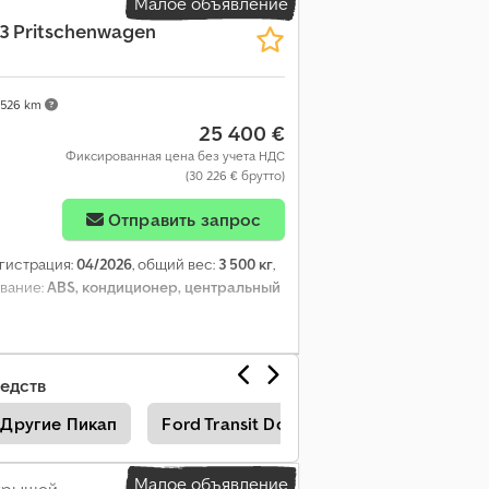
Малое объявление
L3 Pritschenwagen
 526 km
25 400 €
Фиксированная цена без учета НДС
(30 226 € брутто)
Отправить запрос
егистрация:
04/2026
, общий вес:
3 500 кг
,
ование:
ABS, кондиционер, центральный
едств
Другие Пикап
Ford Transit Doka Грузовики
Крыт
Малое объявление
 крышей