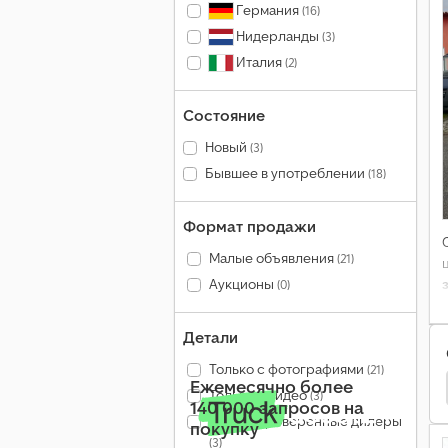
Германия
(16)
Нидерланды
(3)
Италия
(2)
Состояние
Новый
(3)
Бывшее в употреблении
(18)
Формат продажи
Малые объявления
(21)
Аукционы
(0)
Детали
Только с фотографиями
(21)
Ежемесячно более
узопассажирские Автомобили
Ford Transit Connect
Только с видео
(3)
140 000 запросов на
Только проверенные дилеры
покупку
(3)