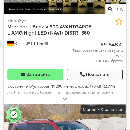
1
/
15
Минибус
Mercedes-Benz
V 300 AVANTGARDE
L AMG Night LED+NAVI+DISTR+360
59 648 €
Grimma
5 318 km
Фиксированная цена без учета
НДС
(70 981 € брутто)
Запросить
Позвонить
Состояние:
б/у
, пробег:
11 200 км
, мощность:
170 кВт (231,14
л.с.)
, тип топлива:
бензин
, тип передачи:
автоматический
,
собственный вес:
2 334 кг
, первая регистрация:
05/2025
,
класс выбросов:
Евро 6
, цвет:
серый
, кабина водителя:
Малое объявление
другое
, количество мест:
7
, Год выпуска:
2025
, топливо:
супер
95
, Оборудование:
ABS, бортовой компьютер, гарантия на
подержанные транспортные средства, гидроусилитель
руля, кондиционер, круиз-контроль, навигационная