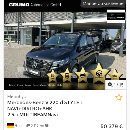
Малое объявление
замок, электронная программа стабилизации (ESP)
,
1
/
15
Минибус
Mercedes-Benz
V 220 d STYLE L
NAVI+DISTRO+AHK
2.5t+MULTIBEAMNavi
50 379 €
Grimma
5 318 km