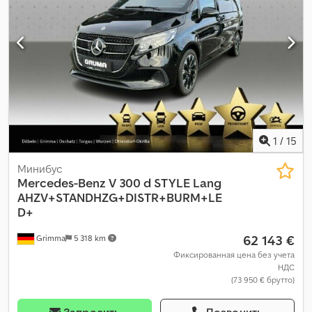
система, отопитель стояночный, парктроники, подогрев
сиденья, подушка безопасности, раздвижная дверь,
сажевый фильтр, система иммобилайзера, система
контроля тяги, центральный замок, электронная программа
стабилизации (ESP)
,
1
/
15
Минибус
Mercedes-Benz
V 300 d STYLE Lang
AHZV+STANDHZG+DISTR+BURM+LE
D+
62 143 €
Grimma
5 318 km
Фиксированная цена без учета
НДС
(73 950 € брутто)