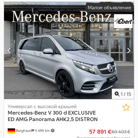
725 кг
, общий вес:
3 200 кг
, топливо:
дизель
, цвет:
чёрный
, тип
Малое объявление
передачи:
автоматический
, подвеска:
другое
, количество
мест:
5
, общая длина:
5 140 мм
, количество кроватей:
4
,
Оборудование:
ABS, бортовой компьютер, гарантия на
подержанные транспортные средства, кондиционер,
круиз-контроль, отопитель стояночный, подушка
безопасности, прицепное устройство, сажевый фильтр,
система контроля тяги, центральный замок, электронная
программа стабилизации (ESP)
,
1
/
15
Универсал с высокой крышей
Mercedes-Benz
V 300 d EXCLUSIVE
ED AMG Panorama AHK2,5 DISTRON
57 891 €
Burghaun
5 499 km
60 403 €
Фиксированная цена без учета