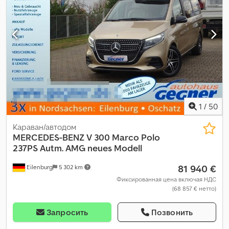
1
/
50
Караван/автодом
MERCEDES-BENZ
V 300 Marco Polo
237PS Autm. AMG neues Modell
81 940 €
Eilenburg
5 302 km
Фиксированная цена включая НДС
(68 857 € нетто)
Запросить
Позвонить