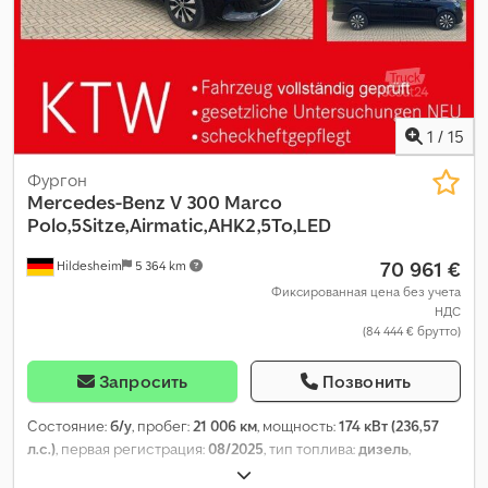
безопасности, прицепное устройство, противотуманные
фары, раздвижная дверь, регистрация автомобиля,
сажевый фильтр, система иммобилайзера, система
контроля тяги, центральный замок, электронная программа
стабилизации (ESP)
,
1
/
15
Фургон
Mercedes-Benz
V 300 Marco
Polo,5Sitze,Airmatic,AHK2,5To,LED
70 961 €
Hildesheim
5 364 km
Фиксированная цена без учета
НДС
(84 444 € брутто)
Запросить
Позвонить
Состояние:
б/у
, пробег:
21 006 км
, мощность:
174 кВт (236,57
л.с.)
, первая регистрация:
08/2025
, тип топлива:
дизель
,
собственный вес:
2 475 кг
, максимальная грузоподъёмность: