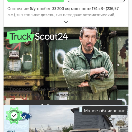
Состояние:
б/у
, пробег:
33 200 км
, мощность:
174 кВт (236,57
л.с.)
, тип топлива:
дизель
, тип передачи:
автоматический
,
общий вес:
3 100 кг
, первая регистрация:
02/2024
, класс
выбросов:
Евро 6
, цвет:
белый
, подвеска:
сталь
, количество
мест:
6
, топливо:
дизель
, Оборудование:
ABS, бортовой
компьютер, гидроусилитель руля, кондиционер,
навигационная система, отопитель стояночный,
парктроники, подогрев сиденья, подушка безопасности,
полный привод, раздвижная дверь, сажевый фильтр,
центральный замок
,
Продажа более чем 4 миллионам
заинтересованных ежемесячно
Выбрать пакет дилера
Малое объявление
Создать отдельное объявление