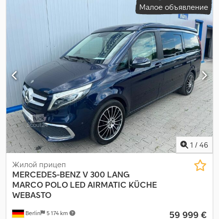
Малое объявление
(за городом):
5,8 л/100км
, расход топлива (смешанный цикл):
6,3 л/100км
, Выбросы CO₂:
166 г/км
, класс выбросов:
Евро 6
,
энергетическая эффективность:
B
, цвет:
белый
, кабина
водителя:
другое
, количество мест:
5
, Год выпуска:
2022
,
топливо:
дизель
, Оборудование:
ABS, бортовой компьютер,
гарантия на подержанные транспортные средства,
гидроусилитель руля, кондиционер, круиз-контроль,
навигационная система, парктроники, подогрев сиденья,
подушка безопасности, прицепное устройство, раздвижная
дверь, сажевый фильтр, система иммобилайзера, система
контроля тяги, центральный замок, электронная программа
стабилизации (ESP)
,
1
/
46
Жилой прицеп
MERCEDES-BENZ
V 300 LANG
MARCO POLO LED AIRMATIC KÜCHE
WEBASTO
59 999 €
Berlin
5 174 km