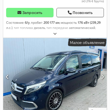
(43 276 € брутто)
Запросить
Позвонить
Состояние:
б/у
, пробег:
200 177 км
, мощность:
176 кВт (239,29
л.с.)
, тип топлива:
дизель
, тип передачи:
автоматический
,
конфигурация осей:
4x4
, первая регистрация:
01/2021
, класс
выбросов:
Евро 6
, цвет:
чёрный
, Год выпуска:
2021
,
Малое объявление
Оборудование:
кондиционер, круиз-контроль, подогрев
сиденья, полный привод, центральный замок
,