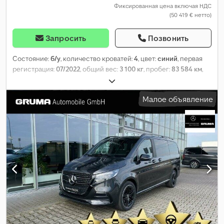
Фиксированная цена включая НДС
(50 419 € нетто)
Запросить
Позвонить
Состояние:
б/у
, количество кроватей:
4
, цвет:
синий
, первая
регистрация:
07/2022
, общий вес:
3 100 кг
, пробег:
83 584 км
,
мощность:
174 кВт (236,57 л.с.)
, тип топлива:
дизель
, тип
передачи:
автоматический
, класс выбросов:
Евро 6
,
Малое объявление
Оборудование:
ABS, гарантия на подержанные
транспортные средства, кондиционер, навигационная
система, отопитель стояночный, сажевый фильтр,
центральный замок, электронная программа стабилизации
(ESP)
,