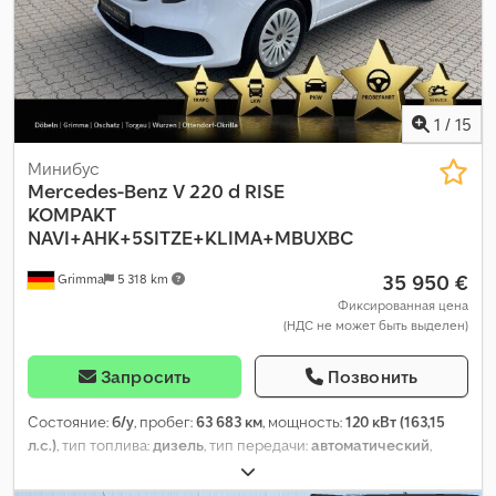
стабилизации (ESP)
,
1
/
15
Минибус
Mercedes-Benz
V 220 d RISE
KOMPAKT
NAVI+AHK+5SITZE+KLIMA+MBUXBC
35 950 €
Grimma
5 318 km
Фиксированная цена
(НДС не может быть выделен)
Запросить
Позвонить
Состояние:
б/у
, пробег:
63 683 км
, мощность:
120 кВт (163,15
л.с.)
, тип топлива:
дизель
, тип передачи:
автоматический
,
собственный вес:
2 117 кг
, первая регистрация:
09/2022
,
расход топлива (городской цикл):
7,1 л/100км
, расход топлива