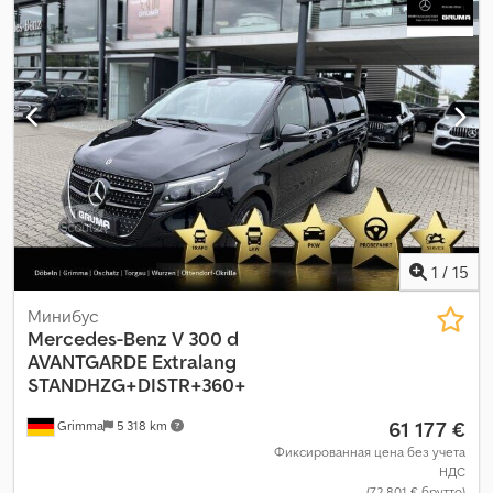
бортовой компьютер, гарантия на подержанные
транспортные средства, гидроусилитель руля,
кондиционер, круиз-контроль, навигационная система,
отопитель стояночный, парктроники, подогрев сиденья,
подушка безопасности, полный привод, прицепное
устройство, раздвижная дверь, сажевый фильтр, система
иммобилайзера, система контроля тяги, центральный
замок, электронная программа стабилизации (ESP)
,
1
/
15
Минибус
Mercedes-Benz
V 300 d
AVANTGARDE Extralang
STANDHZG+DISTR+360+
61 177 €
Grimma
5 318 km
Фиксированная цена без учета
НДС
(72 801 € брутто)