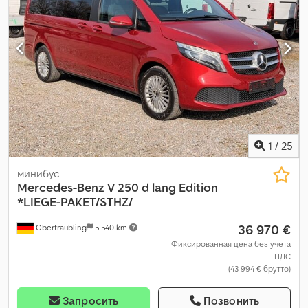
система, парктроники, подогрев сиденья, подушка
безопасности, раздвижная дверь, система иммобилайзера,
система контроля тяги, центральный замок, электронная
программа стабилизации (ESP)
,
1
/
25
минибус
Mercedes-Benz
V 250 d lang Edition
*LIEGE-PAKET/STHZ/
36 970 €
Obertraubling
5 540 km
Фиксированная цена без учета
НДС
(43 994 € брутто)
Запросить
Позвонить