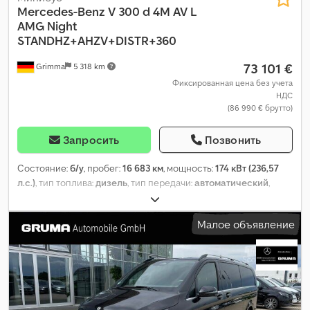
Mercedes-Benz
V 300 d 4M AV L
AMG Night
STANDHZ+AHZV+DISTR+360
73 101 €
Grimma
5 318 km
Фиксированная цена без учета
НДС
(86 990 € брутто)
Запросить
Позвонить
Состояние:
б/у
, пробег:
16 683 км
, мощность:
174 кВт (236,57
л.с.)
, тип топлива:
дизель
, тип передачи:
автоматический
,
конфигурация осей:
4x4
, колесная база:
3 200 мм
, общий вес:
3 200 кг
, собственный вес:
2 583 кг
, первая регистрация:
Малое объявление
10/2025
, следующая проверка (TÜV):
10/2028
, класс выбросов:
Евро 6
, цвет:
серый
, кабина водителя:
другое
, количество
мест:
7
, Год выпуска:
2025
, Оборудование:
ABS, бортовой
компьютер, гарантия на подержанные транспортные
средства, гидроусилитель руля, кондиционер, круиз-
контроль, навигационная система, отопитель стояночный,