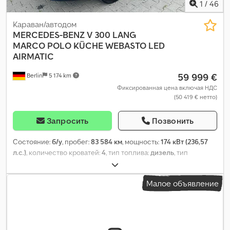
1
/
46
Караван/автодом
MERCEDES-BENZ
V 300 LANG
MARCO POLO KÜCHE WEBASTO LED
AIRMATIC
59 999 €
Berlin
5 174 km
Фиксированная цена включая НДС
(50 419 € нетто)
Запросить
Позвонить
Состояние:
б/у
, пробег:
83 584 км
, мощность:
174 кВт (236,57
л.с.)
, количество кроватей:
4
, тип топлива:
дизель
, тип
передачи:
автоматический
, цвет:
синий
, первая регистрация:
07/2022
, класс выбросов:
Евро 6
, общий вес:
3 100 кг
,
Малое объявление
Оборудование:
ABS, гарантия на подержанные
транспортные средства, кондиционер, навигационная
система, отопитель стояночный, сажевый фильтр,
центральный замок, электронная программа стабилизации
(ESP)
,