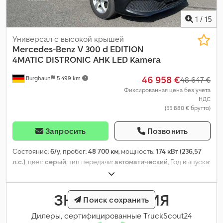
1
/
15
Универсал с высокой крышей
Mercedes-Benz
V 300 d EDITION
4MATIC DISTRONIC AHK LED Kamera
46 958 €
Burghaun
5 499 km
48 647 €
Фиксированная цена без учета
НДС
(55 880 € брутто)
Запросить
Позвонить
Состояние:
б/у
, пробег:
48 700 км
, мощность:
174 кВт (236,57
л.с.)
, цвет:
серый
, тип передачи:
автоматический
, Год выпуска:
2023
, Оборудование:
ABS, гидроусилитель руля, подогрев
сиденья, подушка безопасности, центральный замок
,
ЗНАК ДОВЕРИЯ
Поиск сохранить
Дилеры, сертифицированные TruckScout24