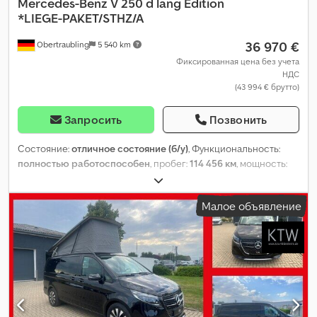
Mercedes-Benz
V 250 d lang Edition
*LIEGE-PAKET/STHZ/A
36 970 €
Obertraubling
5 540 km
Фиксированная цена без учета
НДС
(43 994 € брутто)
Запросить
Позвонить
Состояние:
отличное состояние (б/у)
, Функциональность:
полностью работоспособен
, пробег:
114 456 км
, мощность:
140 кВт (190,35 л.с.)
, тип топлива:
дизель
, тип передачи:
автоматический
, общий вес:
3 100 кг
, первая регистрация:
Малое объявление
02/2021
, следующая проверка (TÜV):
03/2028
, класс выбросов:
Евро 6
, энергетическая эффективность:
A
, цвет:
красный
,
кабина водителя:
спальный отсек (кабина)
, количество мест:
7
, количество предыдущих владельцев:
1
, Оборудование:
ABS,
бортовой компьютер, гидроусилитель руля,
дополнительные фары, кондиционер, круиз-контроль,
летние шины, навигационная система, отопитель
стояночный, парктроники, подогрев сиденья, подушка