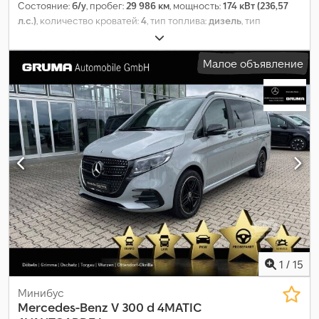
Состояние:
б/у
, пробег:
29 986 км
, мощность:
174 кВт (236,57
л.с.)
, количество кроватей:
4
, тип топлива:
дизель
, тип
передачи:
автоматический
, цвет:
золото
, первая регистрация:
08/2024
, общая длина:
5 140 мм
, общая ширина:
1 928 мм
,
Малое объявление
общая высота:
1 956 мм
, конфигурация осей:
2 оси
, класс
выбросов:
Евро 6
, общий вес:
3 200 кг
, Оборудование:
ABS,
кондиционер, навигационная система, отопитель
стояночный, сажевый фильтр, центральный замок,
электронная программа стабилизации (ESP)
,
1
/
15
Минибус
Mercedes-Benz
V 300 d 4MATIC