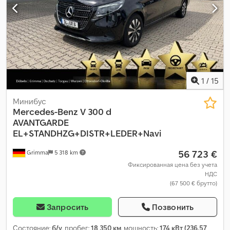
парктроники, подогрев сиденья, подушка безопасности,
полный привод, прицепное устройство, раздвижная дверь,
сажевый фильтр, система иммобилайзера, система
контроля тяги, центральный замок, электронная программа
стабилизации (ESP)
,
1
/
15
Минибус
Mercedes-Benz
V 300 d
AVANTGARDE
EL+STANDHZG+DISTR+LEDER+Navi
56 723 €
Grimma
5 318 km
Фиксированная цена без учета
НДС
(67 500 € брутто)
Запросить
Позвонить
Состояние:
б/у
, пробег:
18 350 км
, мощность:
174 кВт (236,57