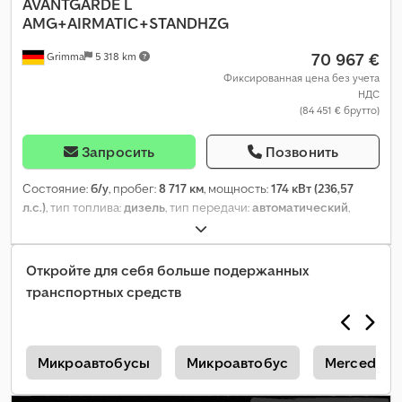
AVANTGARDE L
AMG+AIRMATIC+STANDHZG
70 967 €
Grimma
5 318 km
Фиксированная цена без учета
НДС
(84 451 € брутто)
Запросить
Позвонить
Состояние:
б/у
, пробег:
8 717 км
, мощность:
174 кВт (236,57
л.с.)
, тип топлива:
дизель
, тип передачи:
автоматический
,
собственный вес:
2 370 кг
, первая регистрация:
11/2025
,
следующая проверка (TÜV):
11/2028
, класс выбросов:
Евро 6
,
цвет:
серый
, кабина водителя:
другое
, количество мест:
7
, Год
Откройте для себя больше подержанных
выпуска:
2025
, топливо:
дизель
, Оборудование:
ABS, бортовой
транспортных средств
компьютер, гарантия на подержанные транспортные
средства, гидроусилитель руля, кондиционер, круиз-
контроль, навигационная система, отопитель стояночный,
парктроники, подогрев сиденья, подушка безопасности,
т
Микроавтобусы
Микроавтобус
Mercedes-
полный привод, прицепное устройство, раздвижная дверь,
сажевый фильтр, система иммобилайзера, центральный