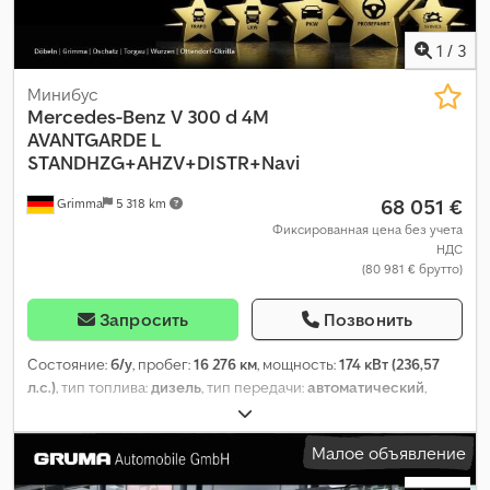
1
/
3
Минибус
Mercedes-Benz
V 300 d 4M
AVANTGARDE L
STANDHZG+AHZV+DISTR+Navi
68 051 €
Grimma
5 318 km
Фиксированная цена без учета
НДС
(80 981 € брутто)
Запросить
Позвонить
Состояние:
б/у
, пробег:
16 276 км
, мощность:
174 кВт (236,57
л.с.)
, тип топлива:
дизель
, тип передачи:
автоматический
,
собственный вес:
2 370 кг
, первая регистрация:
07/2025
,
следующая проверка (TÜV):
07/2028
, класс выбросов:
Евро 6
,
Малое объявление
цвет:
чёрный
, кабина водителя:
другое
, количество мест:
8
,
Год выпуска:
2025
, топливо:
дизель
, Оборудование:
ABS,