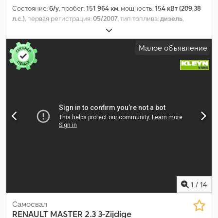
Состояние:
б/у
, пробег:
151 964 км
, мощность:
154 кВт (209,38
л.с.)
, первая регистрация:
05/2007
, тип топлива:
дизель
,
собственный вес:
5 800 кг
, максимальная грузоподъёмность:
1 690 кг
, общий вес:
7 490 кг
, конфигурация осей:
4x2
,
Малое объявление
колесная база:
4 500 мм
, следующая проверка (TÜV):
12/2026
,
тормоза:
торможение двигателем
, цвет:
красный
, кабина
водителя:
другое
, тип передачи:
автоматический
, класс
выбросов:
Евро 4
, подвеска:
сталь
, количество мест:
6
, объем
грузового пространства:
3 м³
, длина грузового отсека:
3 400
мм
, ширина пространства для загрузки:
2 220 мм
, высота
грузового отсека:
400 мм
, Оборудование:
ABS, блокировка
дифференциала, бортовой компьютер, гидравлика, кран,
круиз-контроль, прицепное устройство
,
1
/
14
Самосвал
RENAULT
MASTER 2.3 3-Zijdige