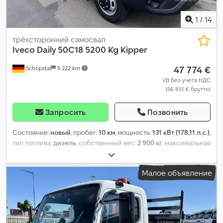
1
/
14
трёхсторонний самосвал
Iveco
Daily 50C18 5200 Kg Kipper
47 774 €
Schöpstal
5 222 km
VB без учета НДС
(56 851 € брутто)
Запросить
Позвонить
Состояние:
новый
, пробег:
10 км
, мощность:
131 кВт (178,11 л.с.)
,
тип топлива:
дизель
, собственный вес:
2 900 кг
, максимальная
грузоподъёмность:
5 200 кг
, цвет:
белый
, кабина водителя:
дневная кабина
, тип передачи:
механический
, класс
Малое объявление
выбросов:
Евро 6
, подвеска:
сталь
, количество мест:
3
, длина
грузового отсека:
3 650 мм
, ширина пространства для
загрузки:
2 050 мм
, высота грузового отсека:
400 мм
, Год
выпуска:
2025
, Оборудование:
ABS, AdBlue, EBS (Электронная
тормозная система), USB-порт, Блютуз, Тахограф, ассистент