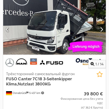
кран
,
1
/
14
Трёхсторонний самосвальный фургон
FUSO
Canter 7C18 3-Seitenkipper
Klima,Nutzlast 3800KG
39 800 €
Osnabrück
5 437 km
Фиксированная цена без учета
НДС
(47 362 € брутто)