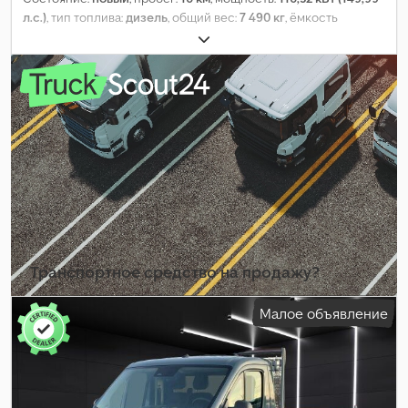
л.с.)
, тип топлива:
дизель
, общий вес:
7 490 кг
, ёмкость
топливного бака:
100 л
, цвет:
белый
, тип передачи:
механический
, количество передач:
4
, класс выбросов:
Евро
6d-TEMP
, количество мест:
3
, Год выпуска:
2025
,
Оборудование:
ABS, AdBlue, Блютуз, Тахограф, бортовой
компьютер, гидроусилитель руля, кондиционер, кран, не
курящий автомобиль, подушка безопасности, система
контроля тяги, система старт-стоп
,
Транспортное средство на продажу?
Создать объявление
Малое объявление