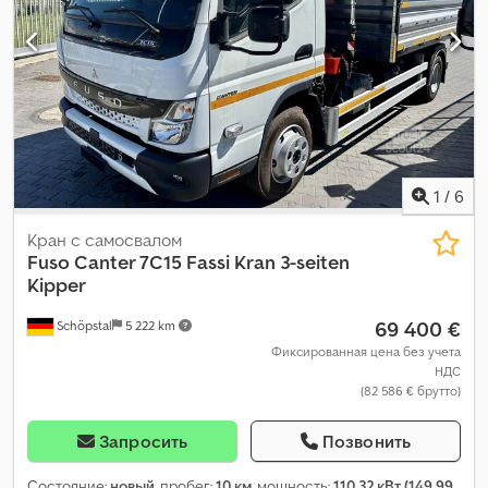
удержания полосы движения, блокировка дифференциала,
бортовой компьютер, гидроусилитель руля, кондиционер,
круиз-контроль, не курящий автомобиль, подушка
безопасности, полная сервисная история, прицепное
устройство, противотуманные фары, система контроля тяги,
система старт-стоп
,
1
/
6
Кран с самосвалом
Fuso
Canter 7C15 Fassi Kran 3-seiten
Kipper
69 400 €
Schöpstal
5 222 km
Фиксированная цена без учета
НДС
(82 586 € брутто)
Запросить
Позвонить
Состояние:
новый
, пробег:
10 км
, мощность:
110,32 кВт (149,99