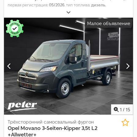
первая регистрация:
05/2026
, тип топлива:
дизель
,
собственный вес:
2 100 кг
, максимальная грузоподъёмность:
1 400 кг
, общий вес:
3 500 кг
, следующая проверка (TÜV):
Малое объявление
05/2026
, топливо:
дизель
, цвет:
серый
, кабина водителя:
другое
, тип передачи:
механический
, класс выбросов:
Евро 6
,
подвеска:
сталь
, количество мест:
3
, Год выпуска:
2025
,
Оборудование:
ABS, бортовой компьютер, гарантия на
подержанные транспортные средства, гидроусилитель
руля, кондиционер, круиз-контроль, подушка безопасности,
противотуманные фары, сажевый фильтр, система
иммобилайзера, система контроля тяги, центральный
замок, электронная программа стабилизации (ESP)
,
1
/
15
Трёхсторонний самосвальный фургон
Opel
Movano 3-Seiten-Kipper 3,5t L2
+Allwetter+