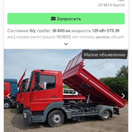
(37 961 € брутто)
Запросить
Состояние:
б/у
, пробег:
36 800 км
, мощность:
129 кВт (175,39
л.с.)
, первая регистрация:
10/2023
, тип топлива:
дизель
, общий
вес:
7 490 кг
, следующая проверка (TÜV):
03/2027
, цвет:
белый
,
тип передачи:
механический
, класс выбросов:
Евро 6
,
Малое объявление
количество мест:
3
, Оборудование:
ABS, кондиционер,
центральный замок
,