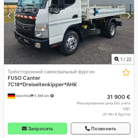
стабилизации (ESP)
,
1
/
22
Трёхсторонний самосвальный фургон
FUSO
Canter
7C18*Dreiseitenkipper*AHK
31 900 €
Steinfeld
5 398 km
Фиксированная цена без учета
НДС
(37 961 € брутто)
Запросить
Позвонить