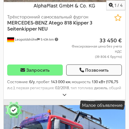
1
/
4
Трёхсторонний самосвальный фургон
MERCEDES-BENZ
Atego 818 Kipper 3
Seitenkipper NEU
33 450 €
Leopoldshöhe
5 434 km
Фиксированная цена без учета
НДС
(39 806 € брутто)
Запросить
Позвонить
Состояние:
б/у
, пробег:
143 000 км
, мощность:
130 кВт (176,75
л.с.)
, первая регистрация:
02/2018
, тип топлива:
дизель
, общий
вес:
7 490 кг
, цвет:
красный
, тип передачи:
автоматический
,
класс выбросов:
Евро 6
, количество мест:
3
, Оборудование:
Малое объявление
ABS, центральный замок
,