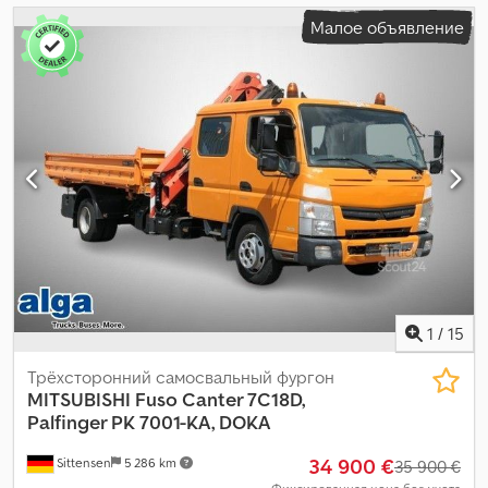
Малое объявление
1
/
15
Трёхсторонний самосвальный фургон
MITSUBISHI
Fuso Canter 7C18D,
Palfinger PK 7001-KA, DOKA
34 900 €
Sittensen
5 286 km
35 900 €