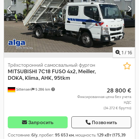
1
/
16
Трёхсторонний самосвальный фургон
MITSUBISHI
7C18 FUSO 4x2, Meiller,
DOKA, Klima, AHK, 95tkm
28 800 €
Sittensen
5 286 km
Фиксированная цена без учета
НДС
(34 272 € брутто)
Запросить
Позвонить
Состояние:
б/у
, пробег:
95 653 км
, мощность:
129 кВт (175,39