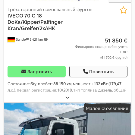
Трёхсторонний самосвальный фургон
IVECO
70 C 18
DoKa/Kipper/Palfinger
Kran/Greifer/2xAHK
51 850 €
Bünde
5 421 km
Фиксированная цена без учета
НДС
(61 702 € брутто)
Запросить
Позвонить
Состояние:
б/у
, пробег:
88 150 км
, мощность:
132 кВт (179,47
л.с.)
, первая регистрация:
10/2018
, тип топлива:
дизель
, общий
вес:
7 000 кг
, следующая проверка (TÜV):
06/2027
, цвет:
оранжевый
, тип передачи:
механический
, класс выбросов:
Малое объявление
Евро 6
, количество мест:
6
, длина грузового отсека:
3 100 мм
,
ширина пространства для загрузки:
2 180 мм
, высота
грузового отсека:
400 мм
, Год выпуска:
2018
, Оборудование:
ABS, кондиционер, кран, отопитель стояночный, сажевый
фильтр, центральный замок, электронная программа