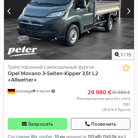
1
/
15
Трёхсторонний самосвальный фургон
Opel
Movano 3-Seiten-Kipper 3,5t L2
+Allwetter+
29 980 €
Eschwege
5 442 km
30 880 €
Фиксированная цена без учета
НДС
(35 676 € брутто)
Запросить
Позвонить
Состояние:
б/у
, пробег:
10 км
, мощность:
103 кВт (140,04 л.с.)
,