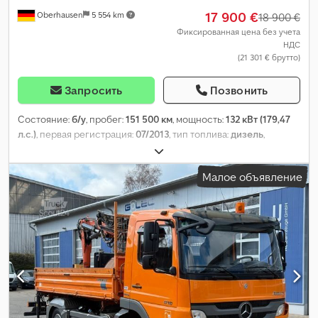
17 900 €
Oberhausen
5 554 km
18 900 €
Фиксированная цена без учета
НДС
(21 301 € брутто)
Запросить
Позвонить
Состояние:
б/у
, пробег:
151 500 км
, мощность:
132 кВт (179,47
л.с.)
, первая регистрация:
07/2013
, тип топлива:
дизель
,
собственный вес:
5 720 кг
, общий вес:
7 490 кг
, конфигурация
осей:
4x2
, следующая проверка (TÜV):
07/2026
, топливо:
Малое объявление
дизель
, цвет:
зелёный
, тип передачи:
механический
, класс
выбросов:
Евро 5
, количество мест:
6
, общая длина:
7 650 мм
,
общая ширина:
2 450 мм
, общая высота:
2 980 мм
, Год выпуска:
2013
,