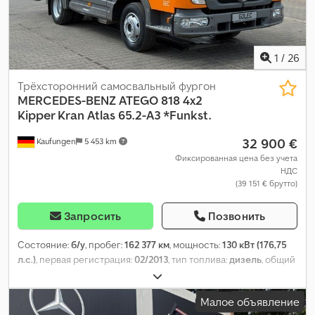
1
/
26
Трёхсторонний самосвальный фургон
MERCEDES-BENZ
ATEGO 818 4x2
Kipper Kran Atlas 65.2-A3 *Funkst.
32 900 €
Kaufungen
5 453 km
Фиксированная цена без учета
НДС
(39 151 € брутто)
Запросить
Позвонить
Состояние:
б/у
, пробег:
162 377 км
, мощность:
130 кВт (176,75
л.с.)
, первая регистрация:
02/2013
, тип топлива:
дизель
, общий
вес:
7 490 кг
, следующая проверка (TÜV):
08/2028
, цвет:
оранжевый
, тип передачи:
механический
, класс выбросов:
Малое объявление
Евро 5
, Год выпуска:
2013
, Оборудование:
ABS, кондиционер,