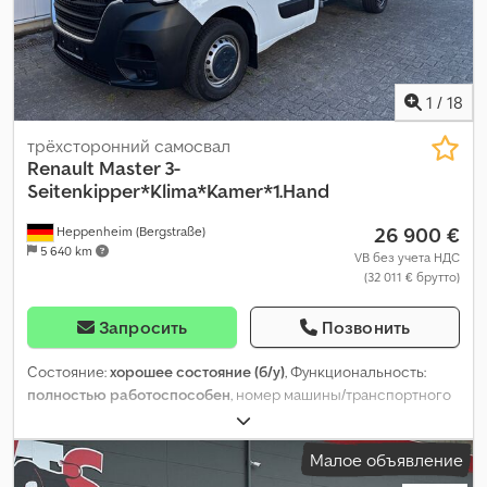
электрорегулируемое зеркало
,
1
/
18
трёхсторонний самосвал
Renault
Master 3-
Seitenkipper*Klima*Kamer*1.Hand
26 900 €
Heppenheim (Bergstraße)
5 640 km
VB без учета НДС
(32 011 € брутто)
Запросить
Позвонить
Состояние:
хорошее состояние (б/у)
, Функциональность:
полностью работоспособен
, номер машины/транспортного
средства:
Master Kipper
, пробег:
35 103 км
, мощность:
107 кВт
(145,48 л.с.)
, первая регистрация:
02/2021
, тип топлива:
дизель
,
Малое объявление
собственный вес:
2 432 кг
, максимальная грузоподъёмность:
1 068 кг
, общий вес:
3 500 кг
, колесная база:
3 682 мм
,