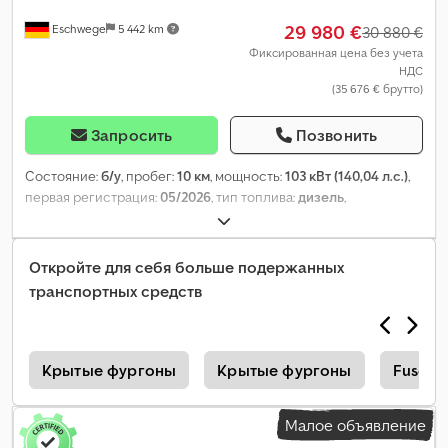
29 980 €
Eschwege
5 442 km
30 880 €
Фиксированная цена без учета
НДС
(35 676 € брутто)
Запросить
Позвонить
Состояние:
б/у
, пробег:
10 км
, мощность:
103 кВт (140,04 л.с.)
,
первая регистрация:
05/2026
, тип топлива:
дизель
,
собственный вес:
2 100 кг
, максимальная грузоподъёмность:
1 400 кг
, общий вес:
3 500 кг
, следующая проверка (TÜV):
05/2026
, топливо:
дизель
, цвет:
серый
, кабина водителя:
Откройте для себя больше подержанных
другое
, тип передачи:
механический
, класс выбросов:
Евро 6
,
транспортных средств
подвеска:
сталь
, количество мест:
3
, Год выпуска:
2025
,
Оборудование:
ABS, бортовой компьютер, гарантия на
подержанные транспортные средства, гидроусилитель
руля, кондиционер, круиз-контроль, подушка безопасности,
л
Крытые фургоны
Крытые фургоны
Fuso C
противотуманные фары, сажевый фильтр, система
иммобилайзера, система контроля тяги, центральный
Малое объявление
замок, электронная программа стабилизации (ESP)
,