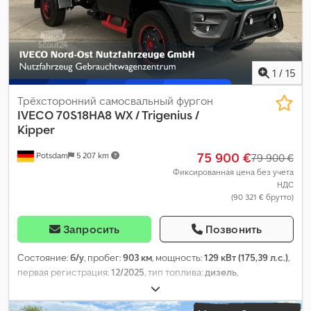
1
/
15
Трёхсторонний самосвальный фургон
IVECO
70S18HA8 WX / Trigenius /
Kipper
75 900 €
Potsdam
5 207 km
79 900 €
Фиксированная цена без учета
НДС
(90 321 € брутто)
Запросить
Позвонить
Состояние:
б/у
, пробег:
903 км
, мощность:
129 кВт (175,39 л.с.)
,
первая регистрация:
12/2025
, тип топлива:
дизель
,
собственный вес:
3 860 кг
, максимальная грузоподъёмность:
3 140 кг
, общий вес:
7 000 кг
, конфигурация осей:
2 оси
,