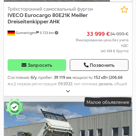
Трёхсторонний самосвальный фургон
IVECO
Eurocargo 80E21K Meiller
Dreiseitenkipper AHK
33 999 €
Gomaringen
5 723 km
34 999 €
Фиксированная цена без учета
НДС
(40 459 € брутто)
Запросить
Позвонить
Состояние:
б/у
, пробег:
39 119 км
, мощность:
152 кВт (206,66
л.с.)
, первая регистрация:
01/2022
, тип топлива:
дизель
, общий
вес:
7 490 кг
, следующая проверка (TÜV):
03/2027
, цвет:
белый
,
тип передачи:
механический
, класс выбросов:
Евро 6
,
Малое объявление
количество мест:
2
, общая длина:
6 150 мм
, общая ширина:
2 350 мм
, общая высота:
2 850 мм
, длина грузового отсека:
4 000 мм
, ширина пространства для загрузки:
2 300 мм
, высота
грузового отсека:
400 мм
, Оборудование:
ABS, кондиционер,
центральный замок, электронная программа стабилизации
(ESP)
,