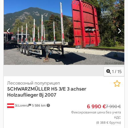
1
/
15
Лесовозный полуприцеп
SCHWARZMÜLLER
HS 3/E 3 achser
Holzauflieger Bj 2007
6 990 €
St.Lorenz
5 586 km
7 990 €
Фиксированная цена без учета
НДС
(8 388 € брутто)