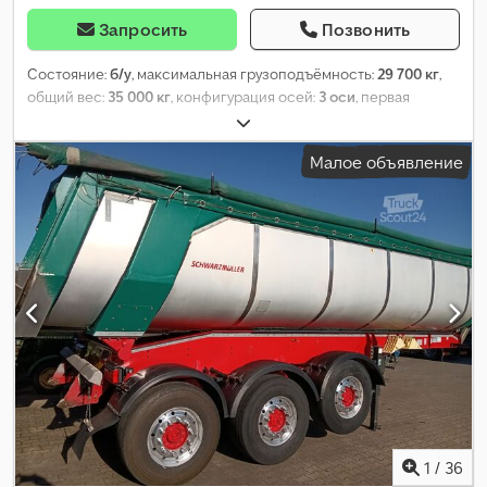
Запросить
Позвонить
Состояние:
б/у
, максимальная грузоподъёмность:
29 700 кг
,
общий вес:
35 000 кг
, конфигурация осей:
3 оси
, первая
регистрация:
07/2007
, общая ширина:
2 550 мм
, общая высота:
4 000 мм
,
Малое объявление
1
/
36