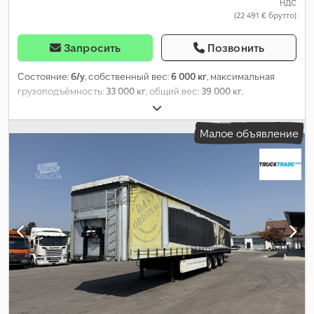
НДС
(22 491 € брутто)
Запросить
Позвонить
Состояние:
б/у
, собственный вес:
6 000 кг
, максимальная
грузоподъёмность:
33 000 кг
, общий вес:
39 000 кг
,
конфигурация осей:
3 оси
, первая регистрация:
02/2019
, длина
грузового отсека:
13 000 мм
, ширина пространства для
Малое объявление
загрузки:
2 330 мм
, высота грузового отсека:
1 мм
, подвеска:
воздух
, размер шины:
385/65R22.5
, цвет:
чёрный
, пробег:
1 001
км
, тип передачи:
другое
, кабина водителя:
другое
,
Оборудование:
ABS
,