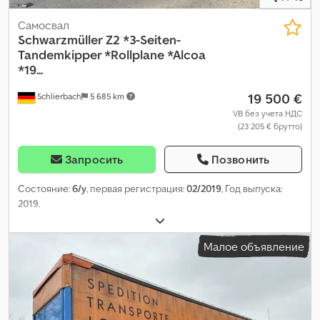
Самосвал
Schwarzmüller
Z2 *3-Seiten-
Tandemkipper *Rollplane *Alcoa
*19...
19 500 €
Schlierbach
5 685 km
VB без учета НДС
(23 205 € брутто)
Запросить
Позвонить
Состояние:
б/у
, первая регистрация:
02/2019
, Год выпуска:
2019
,
Малое объявление