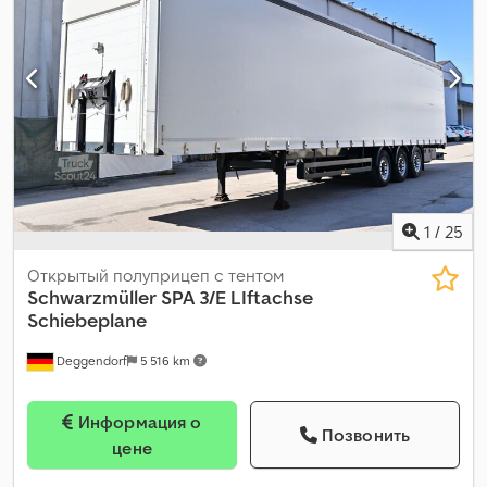
1
/
25
Открытый полуприцеп с тентом
Schwarzmüller
SPA 3/E LIftachse
Schiebeplane
Deggendorf
5 516 km
Информация о
Позвонить
цене