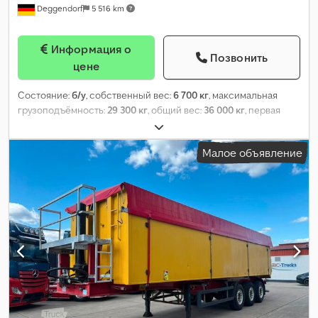
Deggendorf
5 516 km
Информация о
Позвонить
цене
Состояние:
б/у
, собственный вес:
6 700 кг
, максимальная
грузоподъёмность:
29 300 кг
, общий вес:
36 000 кг
, первая
регистрация:
11/2012
, длина грузового отсека:
13 650 мм
,
ширина пространства для загрузки:
2 480 мм
, высота
Малое объявление
грузового отсека:
2 700 мм
, объем грузового пространства:
91
м³
, подвеска:
воздух
, цвет:
серый
, тип передачи:
другое
,
кабина водителя:
другое
, класс выбросов:
нет
, Оборудование:
ABS, гидроборт
,