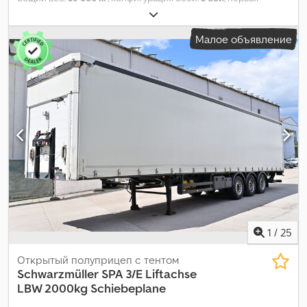
регистрация:
08/2018
, следующая проверка (TÜV):
08/2028
,
Год выпуска:
2018
,
Малое объявление
1
/
25
Открытый полуприцеп с тентом
Schwarzmüller
SPA 3/E Liftachse
LBW 2000kg Schiebeplane