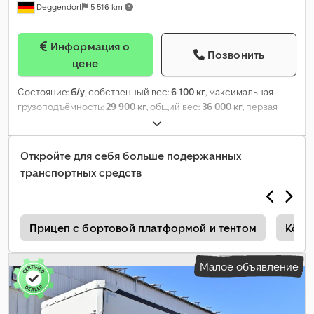
Deggendorf
5 516 km
Информация о
Позвонить
цене
Состояние:
б/у
, собственный вес:
6 100 кг
, максимальная
грузоподъёмность:
29 900 кг
, общий вес:
36 000 кг
, первая
регистрация:
09/2015
, длина грузового отсека:
13 600 мм
,
ширина пространства для загрузки:
2 480 мм
, высота
грузового отсека:
2 680 мм
, объем грузового пространства:
90
Откройте для себя больше подержанных
м³
, подвеска:
воздух
, цвет:
серый
, тип передачи:
другое
,
транспортных средств
кабина водителя:
другое
, класс выбросов:
нет
, Оборудование:
ABS, гидроборт
,
ы
Прицеп с бортовой платформой и тентом
Köge
Малое объявление