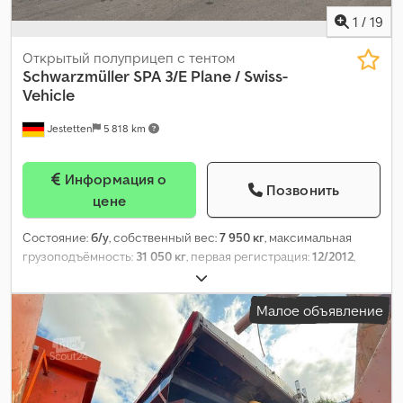
1
/
19
Открытый полуприцеп с тентом
Schwarzmüller
SPA 3/E Plane / Swiss-
Vehicle
Jestetten
5 818 km
Информация о
Позвонить
цене
Состояние:
б/у
, собственный вес:
7 950 кг
, максимальная
грузоподъёмность:
31 050 кг
, первая регистрация:
12/2012
,
следующая проверка (TÜV):
03/2025
, общая длина:
14 000 мм
,
общая ширина:
25 500 мм
, общая высота:
40 000 мм
, подвеска:
Малое объявление
воздух
, размер шины:
385 / 55 R 22.5 / 6mm
, размер передней
шины:
385 / 55 R 22.5 / 6mm
, эксплуатационная масса:
39 000
кг
,