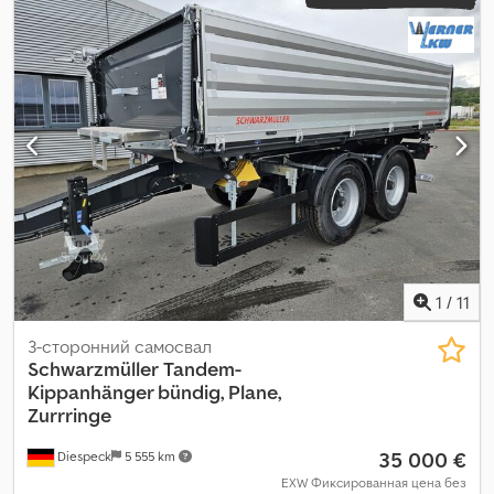
1
/
11
3-сторонний самосвал
Schwarzmüller
Tandem-
Kippanhänger bündig, Plane,
Zurrringe
35 000 €
Diespeck
5 555 km
EXW Фиксированная цена без