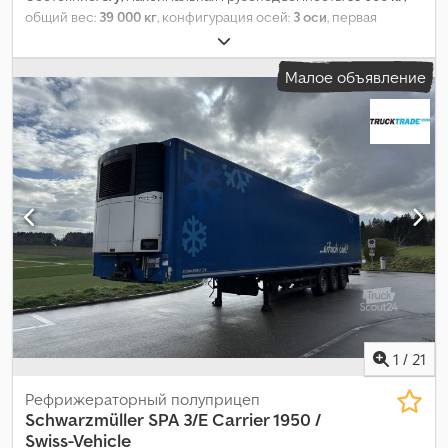
общий вес:
39 000 кг
, конфигурация осей:
3 оси
, первая
регистрация:
05/2020
, следующая проверка (TÜV):
08/2028
,
Год выпуска:
2020
, Оборудование:
ABS
,
Малое объявление
1
/
21
Рефрижераторный полуприцеп
Schwarzmüller
SPA 3/E Carrier 1950 /
Swiss-Vehicle