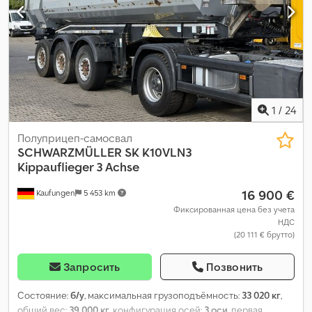
1
/
24
Полуприцеп-самосвал
SCHWARZMÜLLER
SK K10VLN3
Kippauflieger 3 Achse
16 900 €
Kaufungen
5 453 km
Фиксированная цена без учета
НДС
(20 111 € брутто)
Запросить
Позвонить
Состояние:
б/у
, максимальная грузоподъёмность:
33 020 кг
,
общий вес:
39 000 кг
, конфигурация осей:
3 оси
, первая