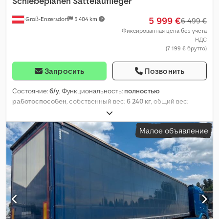
Schiebeplanen Sattelauflieger
5 999 €
Groß-Enzersdorf
5 404 km
6 499 €
Фиксированная цена без учета
НДС
(7 199 € брутто)
Запросить
Позвонить
Состояние:
б/у
, Функциональность:
полностью
работоспособен
, собственный вес:
6 240 кг
, общий вес:
34 000 кг
, общая длина:
13 840 мм
, общая ширина:
2 550 мм
, Год
выпуска:
2017
,
Малое объявление