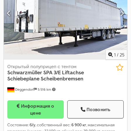
1
/
25
Открытый полуприцеп с тентом
Schwarzmüller
SPA 3/E Liftachse
Schiebeplane Scheibenbremsen
Deggendorf
5 516 km
Информация о
Позвонить
цене
Состояние:
б/у
, собственный вес:
6 900 кг
, максимальная