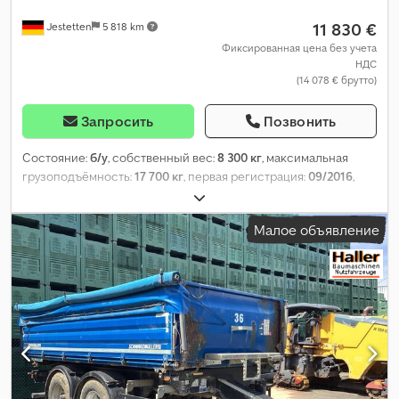
11 830 €
Jestetten
5 818 km
Фиксированная цена без учета
НДС
(14 078 € брутто)
Запросить
Позвонить
Состояние:
б/у
, собственный вес:
8 300 кг
, максимальная
грузоподъёмность:
17 700 кг
, первая регистрация:
09/2016
,
следующая проверка (TÜV):
03/2025
, общая ширина:
25 500 мм
,
подвеска:
воздух
, размер шины:
385 / 55 R 22.5 / 8mm
, размер
Малое объявление
передней шины:
385 / 55 R 22.5 / 8mm
, эксплуатационная
масса:
26 000 кг
,