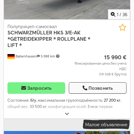
1
/
36
Полуприцеп-самосвал
SCHWARZMÜLLER
HKS 3/E-AK
*GETREIDEKIPPER * ROLLPLANE *
LIFT *
15 990 €
Babenhausen
5 598 km
Фиксированная цена без учета
НДС
(19 028 € брутто)
Запросить
Позвонить
Состояние:
б/у
, максимальная грузоподъёмность:
27 200 кг
,
общий вес:
33 500 кг
, конфигурация осей:
3 оси
, первая
регистрация:
11/2007
, следующая проверка (TÜV):
12/2026
,
общая длина:
11 480 мм
, общая ширина:
2 550 мм
, общая
Малое объявление
высота:
3 600 мм
, Оборудование:
ABS
,