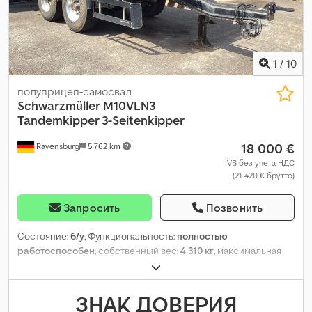
1
/
10
полуприцеп-самосвал
Schwarzmüller
M10VLN3
Tandemkipper 3-Seitenkipper
18 000 €
Ravensburg
5 762 km
VB без учета НДС
(21 420 € брутто)
Запросить
Позвонить
Состояние:
б/у
, Функциональность:
полностью
работоспособен
, собственный вес:
4 310 кг
, максимальная
грузоподъёмность:
14 690 кг
, конфигурация осей:
2 оси
,
подвеска:
воздух
, Год выпуска:
2016
, Оборудование:
ABS
,
ЗНАК ДОВЕРИЯ