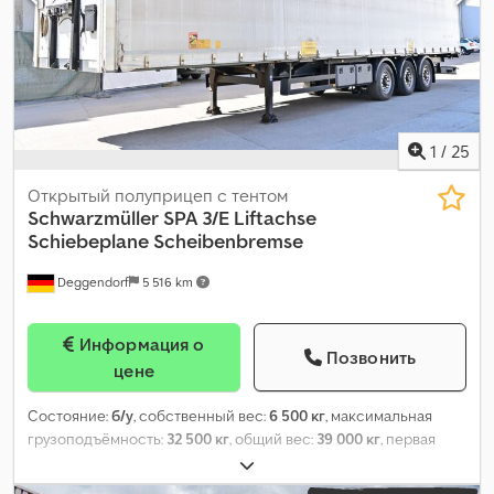
1
/
25
Открытый полуприцеп с тентом
Schwarzmüller
SPA 3/E Liftachse
Schiebeplane Scheibenbremse
Deggendorf
5 516 km
Информация о
Позвонить
цене
Состояние:
б/у
, собственный вес:
6 500 кг
, максимальная
грузоподъёмность:
32 500 кг
, общий вес:
39 000 кг
, первая
регистрация:
09/2018
, длина грузового отсека:
13 610 мм
,
ширина пространства для загрузки:
2 480 мм
, высота