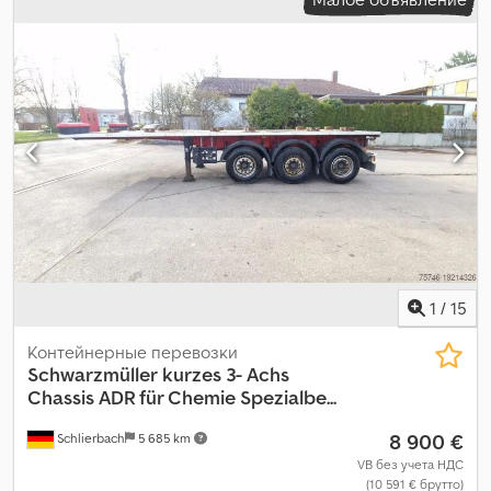
загрузки:
2 500 мм
, общая ширина:
2 550 мм
, общая высота:
4 000 мм
, Год выпуска:
2020
,
1
/
15
Контейнерные перевозки
Schwarzmüller
kurzes 3- Achs
Chassis ADR für Chemie Spezialbe...
8 900 €
Schlierbach
5 685 km
VB без учета НДС
(10 591 € брутто)