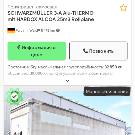
Полуприцеп-самосвал
SCHWARZMÜLLER
3-A Alu-THERMO
mit HARDOX ALCOA 25m3 Rollplane
Furth im Wald
5 479 km
Информация о
Позвонить
цене
Состояние:
б/у
, максимальная грузоподъёмность:
32 850 кг
,
общий вес:
39 000 кг
, конфигурация осей:
3 оси
, первая
регистрация:
05/2018
, длина грузового отсека:
7 650 мм
,
ширина пространства для загрузки:
2 330 мм
, высота
Малое объявление
грузового отсека:
1 470 мм
, объем грузового пространства:
25
м³
, общая длина:
9 100 мм
, общая ширина:
2 550 мм
, общая
высота:
3 250 мм
, Год выпуска:
2018
, Оборудование:
ABS
,