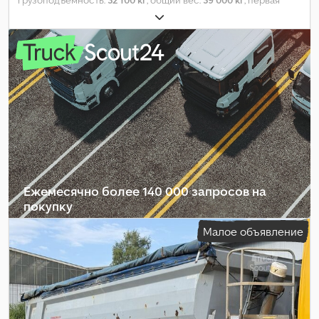
грузоподъёмность:
32 100 кг
, общий вес:
39 000 кг
, первая
регистрация:
11/2019
, длина грузового отсека:
13 600 мм
,
ширина пространства для загрузки:
2 480 мм
, высота
грузового отсека:
2 660 мм
, объем грузового пространства:
89
м³
, подвеска:
воздух
, колесная база:
1 300 мм
, цвет:
серый
, тип
передачи:
другое
, кабина водителя:
другое
, класс выбросов:
нет
, Оборудование:
ABS
,
Ежемесячно более 140 000 запросов на
покупку
Малое объявление
Выбрать пакет дилера