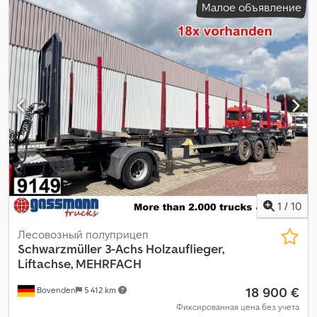
Малое объявление
грузового отсека:
2 660 мм
, объем грузового пространства:
89
м³
, подвеска:
воздух
, колесная база:
1 500 мм
, цвет:
серый
, тип
передачи:
другое
, кабина водителя:
другое
, класс выбросов:
нет
, Оборудование:
ABS
,
1
/
10
Лесовозный полуприцеп
Schwarzmüller
3-Achs Holzauflieger,
Liftachse, MEHRFACH
18 900 €
Bovenden
5 412 km
Фиксированная цена без учета