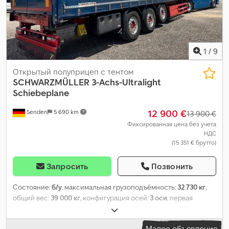
1
/
9
Открытый полуприцеп с тентом
SCHWARZMÜLLER
3-Achs-Ultralight
Schiebeplane
12 900 €
Senden
5 690 km
13 900 €
Фиксированная цена без учета
НДС
(15 351 € брутто)
Запросить
Позвонить
Состояние:
б/у
, максимальная грузоподъёмность:
32 730 кг
,
общий вес:
39 000 кг
, конфигурация осей:
3 оси
, первая
регистрация:
12/2020
, следующая проверка (TÜV):
03/2027
,
длина грузового отсека:
13 600 мм
, ширина пространства для
Малое объявление