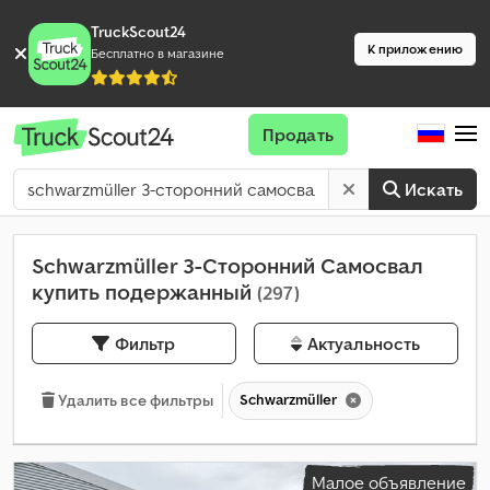
TruckScout24
К приложению
Бесплатно в магазине
Продать
Искать
Schwarzmüller 3-Сторонний Самосвал
купить подержанный
(297)
Фильтр
Актуальность
Schwarzmüller
Удалить все фильтры
Малое объявление