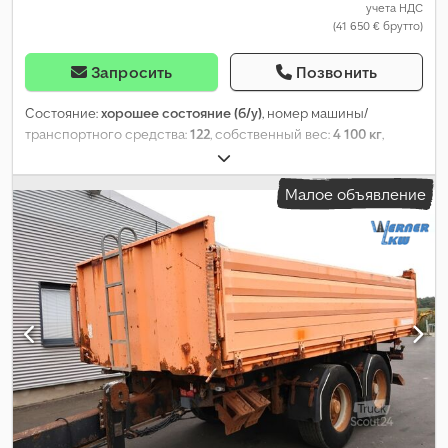
учета НДС
(41 650 € брутто)
Запросить
Позвонить
Состояние:
хорошее состояние (б/у)
, номер машины/
транспортного средства:
122
, собственный вес:
4 100 кг
,
максимальная грузоподъёмность:
13 900 кг
, общий вес:
18 000
кг
, конфигурация осей:
2 оси
, первая регистрация:
05/2025
,
Малое объявление
длина грузового отсека:
5 100 мм
, ширина пространства для
загрузки:
2 420 мм
, высота грузового отсека:
980 мм
, объем
грузового пространства:
12 м³
, подвеска:
воздух
, размер
шины:
385/65 r 22,5
, колесная база:
1 310 мм
, Оборудование:
ABS
,