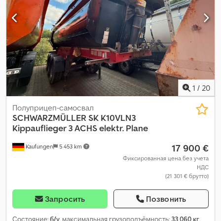
1
/
20
Полуприцеп-самосвал
SCHWARZMÜLLER
SK K10VLN3
Kippauflieger 3 ACHS elektr. Plane
17 900 €
Kaufungen
5 453 km
Фиксированная цена без учета
НДС
(21 301 € брутто)
Запросить
Позвонить
Состояние:
б/у
, максимальная грузоподъёмность:
33 060 кг
,