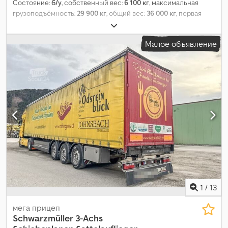
Состояние:
б/у
, собственный вес:
6 100 кг
, максимальная
грузоподъёмность:
29 900 кг
, общий вес:
36 000 кг
, первая
регистрация:
11/2015
, подвеска:
воздух
, цвет:
белый
, тип
топлива:
дизель
, тип передачи:
другое
, кабина водителя:
Малое объявление
дневная кабина
, класс выбросов:
нет
, Оборудование:
ABS,
бортовой компьютер
,
1
/
13
мега прицеп
Schwarzmüller
3-Achs