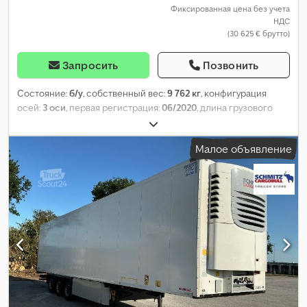
Фиксированная цена без учета
НДС
(30 625 € брутто)
Запросить
Позвонить
Состояние:
б/у
, собственный вес:
9 762 кг
, конфигурация
осей:
3 оси
, первая регистрация:
06/2020
, длина грузового
отсека:
13 315 мм
, ширина пространства для загрузки:
2 490
мм
, высота грузового отсека:
2 650 мм
, объем грузового
Малое объявление
пространства:
88 м³
, подвеска:
воздух
, размер шины:
385/55
R22,5
, Год выпуска:
2020
, пробег:
703 081 км
, Оборудование:
ABS
,