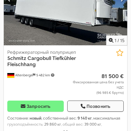
1
/
15
Рефрижераторный полуприцеп
Schmitz Cargobull
Tiefkühler
Fleischhang
81 500 €
Altenberge
5 482 km
Фиксированная цена без учета
НДС
(96 985 € брутто)
Запросить
Позвонить
Состояние:
новый
, собственный вес:
9 140 кг
, максимальная
грузоподъёмность:
29 860 кг
, общий вес:
39 000 кг
,
конфигурация осей:
3 оси
, длина грузового отсека:
13 403 мм
,