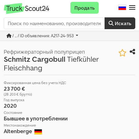
Продать
Искать
/ ... / ID объявления: A217-24-953
Рефрижераторный полуприцеп
Schmitz Cargobull
Tiefkühler
Fleischhang
Фиксированная цена без учета НДС
23 700 €
(28 203 € брутто)
Год выпуска
2020
Состояние
Бывшее в употреблении
Местонахождение
Altenberge