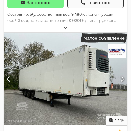
Запросить
Позвонить
Состояние:
б/у
, собственный вес:
9 480 кг
, конфигурация
осей:
3 оси
, первая регистрация:
09/2019
, длина грузового
отсека:
13 403 мм
, ширина пространства для загрузки:
2 490
мм
, высота грузового отсека:
2 650 мм
, объем грузового
Малое объявление
пространства:
88 м³
, подвеска:
воздух
, размер шины:
385/55
R22,5
, Год выпуска:
2019
, пробег:
796 332 км
, Оборудование:
ABS
,
1
/
15