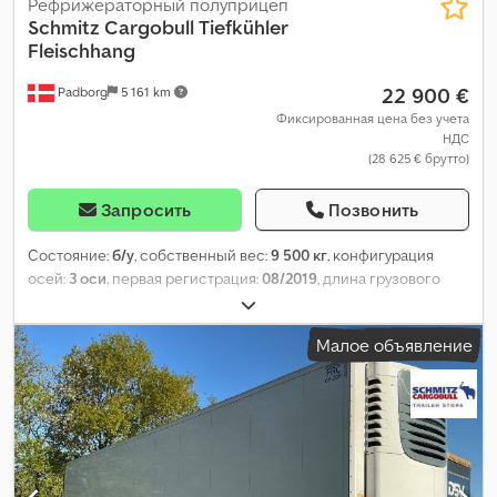
Рефрижераторный полуприцеп
Schmitz Cargobull
Tiefkühler
Fleischhang
22 900 €
Padborg
5 161 km
Фиксированная цена без учета
НДС
(28 625 € брутто)
Запросить
Позвонить
Состояние:
б/у
, собственный вес:
9 500 кг
, конфигурация
осей:
3 оси
, первая регистрация:
08/2019
, длина грузового
отсека:
13 403 мм
, ширина пространства для загрузки:
2 490
мм
, высота грузового отсека:
2 650 мм
, объем грузового
Малое объявление
пространства:
88 м³
, подвеска:
воздух
, размер шины:
385/55
R22,5
, Год выпуска:
2019
, пробег:
739 638 км
, Оборудование:
ABS
,