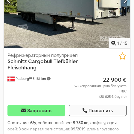
1
/
15
Рефрижераторный полуприцеп
Schmitz Cargobull
Tiefkühler
Fleischhang
22 900 €
Padborg
5 161 km
Фиксированная цена без учета
НДС
(28 625 € брутто)
Запросить
Позвонить
Состояние:
б/у
, собственный вес:
9 780 кг
, конфигурация
осей:
3 оси
, первая регистрация:
09/2019
, длина грузового