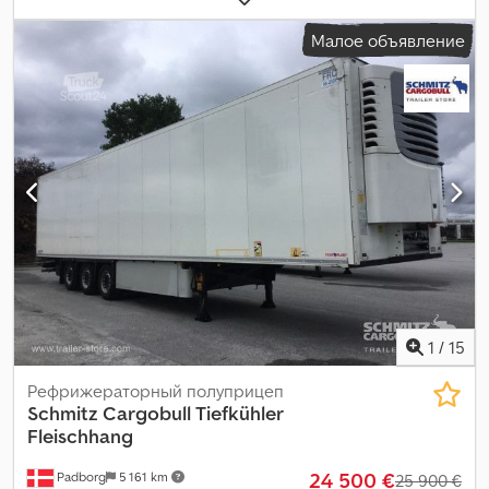
ширина пространства для загрузки:
2 490 мм
, высота
Малое объявление
грузового отсека:
2 600 мм
, объем грузового пространства:
86
м³
, подвеска:
воздух
, размер шины:
385/65 R22,5
, Год выпуска:
2026
, Оборудование:
ABS
,
1
/
15
Рефрижераторный полуприцеп
Schmitz Cargobull
Tiefkühler
Fleischhang
24 500 €
Padborg
5 161 km
25 900 €