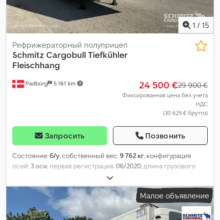
1
/
15
Рефрижераторный полуприцеп
Schmitz Cargobull
Tiefkühler
Fleischhang
24 500 €
Padborg
5 161 km
29 900 €
Фиксированная цена без учета
НДС
(30 625 € брутто)
Запросить
Позвонить
Состояние:
б/у
, собственный вес:
9 762 кг
, конфигурация
осей:
3 оси
, первая регистрация:
06/2020
, длина грузового
отсека:
13 403 мм
, ширина пространства для загрузки:
2 490
мм
, высота грузового отсека:
2 650 мм
, объем грузового
Малое объявление
пространства:
88 м³
, подвеска:
воздух
, размер шины:
385/55
R22,5
, Год выпуска:
2020
, пробег:
734 083 км
, Оборудование:
ABS
,