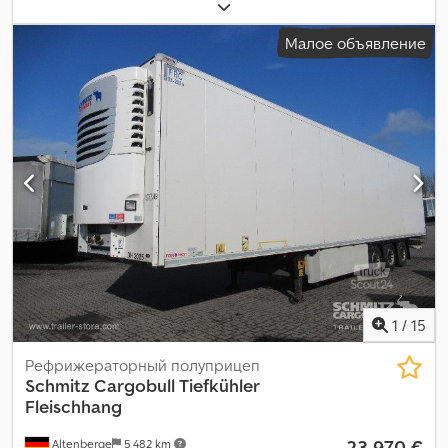
отсека:
13 403 мм
, ширина пространства для загрузки:
2 490
мм
, высота грузового отсека:
2 650 мм
, объем грузового
Малое объявление
пространства:
88 м³
, подвеска:
воздух
, размер шины:
385/55
R22,5
, Год выпуска:
2019
, пробег:
706 180 км
, Оборудование:
ABS
,
1
/
15
Рефрижераторный полуприцеп
Schmitz Cargobull
Tiefkühler
Fleischhang
23 970 €
Altenberge
5 482 km