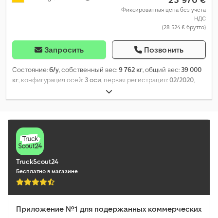
Фиксированная цена без учета
НДС
(28 524 € брутто)
Запросить
Позвонить
Состояние:
б/у
, собственный вес:
9 762 кг
, общий вес:
39 000
кг
, конфигурация осей:
3 оси
, первая регистрация:
02/2020
,
длина грузового отсека:
13 403 мм
, ширина пространства для
загрузки:
2 460 мм
, высота грузового отсека:
2 500 мм
, объем
грузового пространства:
82 м³
, подвеска:
воздух
, размер
шины:
385/55 R22,5
, цвет:
белый
, Год выпуска:
2020
, пробег:
715 619 км
, Оборудование:
ABS
,
TruckScout24
Бесплатно в магазине
Приложение №1 для подержанных коммерческих