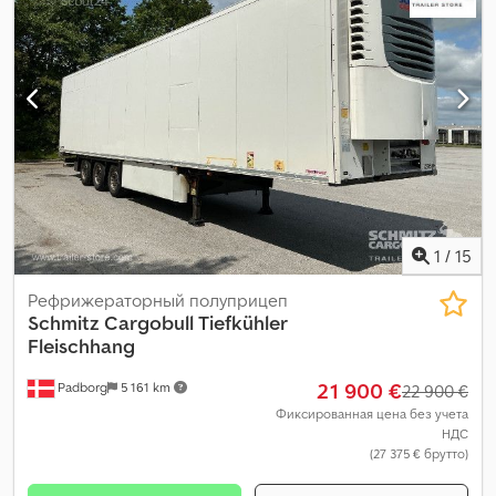
1
/
15
Рефрижераторный полуприцеп
Schmitz Cargobull
Tiefkühler
Fleischhang
21 900 €
Padborg
5 161 km
22 900 €
Фиксированная цена без учета
НДС
(27 375 € брутто)