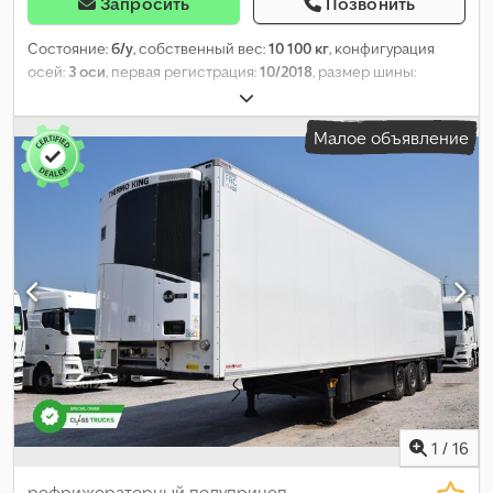
Запросить
Позвонить
Состояние:
б/у
, собственный вес:
10 100 кг
, конфигурация
осей:
3 оси
, первая регистрация:
10/2018
, размер шины:
385/65 R22,5
, Год выпуска:
2018
, Оборудование:
гидроборт
,
Малое объявление
1
/
16
рефрижераторный полуприцеп