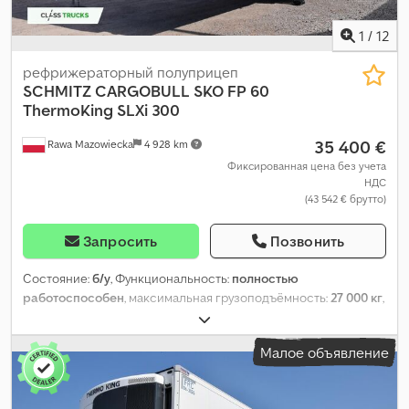
1
/
12
рефрижераторный полуприцеп
SCHMITZ CARGOBULL
SKO FP 60
ThermoKing SLXi 300
35 400 €
Rawa Mazowiecka
4 928 km
Фиксированная цена без учета
НДС
(43 542 € брутто)
Запросить
Позвонить
Состояние:
б/у
, Функциональность:
полностью
работоспособен
, максимальная грузоподъёмность:
27 000 кг
,
общий вес:
8 809 кг
, конфигурация осей:
3 оси
, первая
регистрация:
02/2021
, общая длина:
14 040 мм
, общая ширина:
Малое объявление
2 600 мм
, подвеска:
воздух
, цвет:
белый
, Год выпуска:
2021
,
Оборудование:
гидроусилитель руля, охладительный
агрегат, полная сервисная история
, Технические