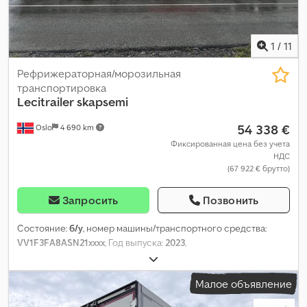
1
/
11
Рефрижераторная/морозильная
транспортировка
Lecitrailer
skapsemi
54 338 €
Oslo
4 690 km
Фиксированная цена без учета
НДС
(67 922 € брутто)
Запросить
Позвонить
Состояние:
б/у
, номер машины/транспортного средства:
VV1F3FA8ASN21xxxx
, Год выпуска:
2023
,
Малое объявление