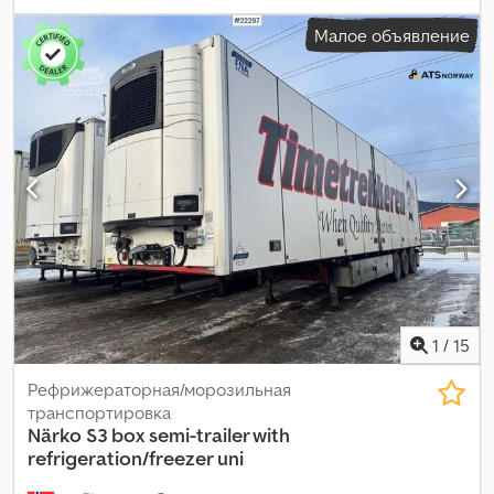
мм
, высота грузового отсека:
2 650 мм
, объем грузового
Малое объявление
пространства:
88 м³
, подвеска:
воздух
, размер шины:
385/65
R22,5
, колесная база:
7 600 мм
, Год выпуска:
2020
,
Оборудование:
ABS
,
1
/
15
Рефрижераторная/морозильная
транспортировка
Närko
S3 box semi-trailer with
refrigeration/freezer uni