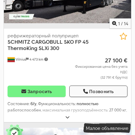
левая - 5 mm Задняя правая - 5 mm
1
/
14
рефрижераторный полуприцеп
SCHMITZ CARGOBULL
SKO FP 45
ThermoKing SLXi 300
27 100 €
Vilnius
4 473 km
Фиксированная цена без учета
НДС
(32 791 € брутто)
Запросить
Позвонить
Состояние:
б/у
, Функциональность:
полностью
работоспособен
, максимальная грузоподъёмность:
27 000 кг
,
общий вес:
8 507 кг
, конфигурация осей:
3 оси
, первая
регистрация:
10/2019
, общая длина:
14 040 мм
, общая ширина:
Малое объявление
2 600 мм
, подвеска:
воздух
, цвет:
белый
, Год выпуска:
2019
,