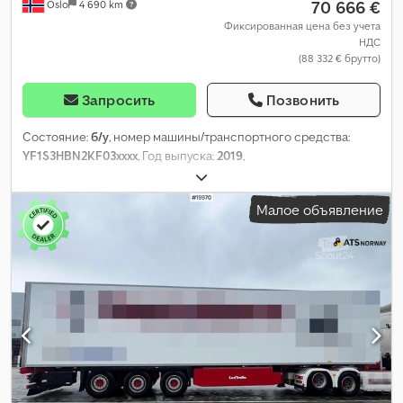
70 666 €
Oslo
4 690 km
Фиксированная цена без учета
НДС
(88 332 € брутто)
Запросить
Позвонить
Состояние:
б/у
, номер машины/транспортного средства:
YF1S3HBN2KF03xxxx
, Год выпуска:
2019
,
Малое объявление