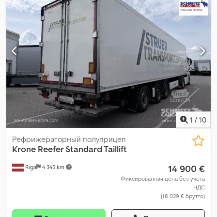
1
/
10
Рефрижераторный полуприцеп
Krone
Reefer Standard Taillift
14 900 €
Riga
4 345 km
Фиксированная цена без учета
НДС
(18 029 € брутто)