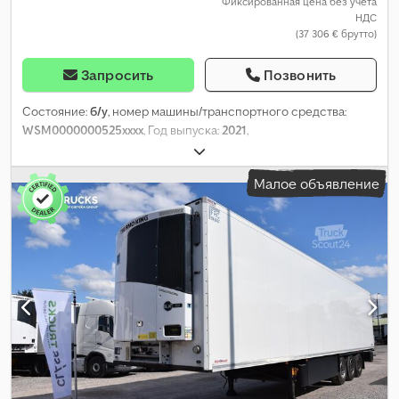
Фиксированная цена без учета
НДС
(37 306 € брутто)
Запросить
Позвонить
Состояние:
б/у
, номер машины/транспортного средства:
WSM0000000525xxxx
, Год выпуска:
2021
,
Малое объявление