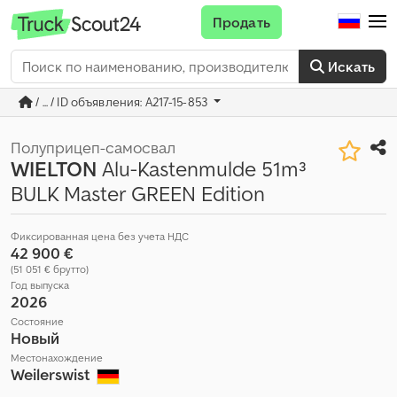
Продать
Искать
/ ... / ID объявления: A217-15-853
Полуприцеп-самосвал
WIELTON
Alu-Kastenmulde 51m³
BULK Master GREEN Edition
Фиксированная цена без учета НДС
42 900 €
(51 051 € брутто)
Год выпуска
2026
Состояние
Новый
Местонахождение
Weilerswist