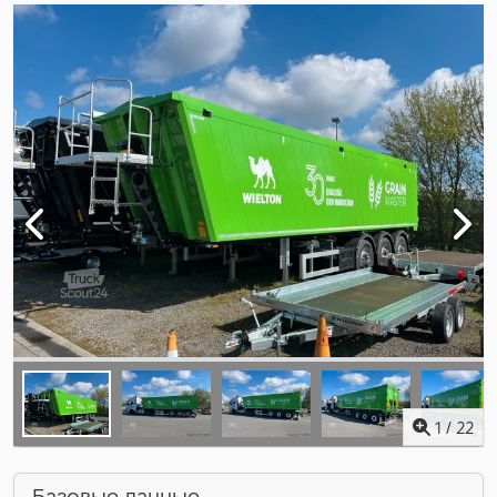
1
/
22
Базовые данные