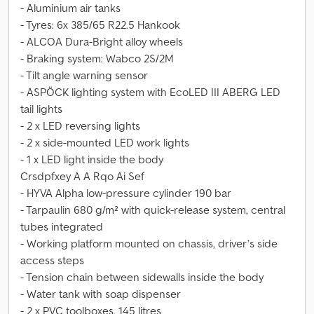
- Aluminium air tanks
- Tyres: 6x 385/65 R22.5 Hankook
- ALCOA Dura-Bright alloy wheels
- Braking system: Wabco 2S/2M
- Tilt angle warning sensor
- ASPÖCK lighting system with EcoLED III ABERG LED
tail lights
- 2 x LED reversing lights
- 2 x side-mounted LED work lights
- 1 x LED light inside the body
Crsdpfxey A A Rqo Ai Sef
- HYVA Alpha low-pressure cylinder 190 bar
- Tarpaulin 680 g/m² with quick-release system, central
tubes integrated
- Working platform mounted on chassis, driver’s side
access steps
- Tension chain between sidewalls inside the body
- Water tank with soap dispenser
- 2 x PVC toolboxes, 145 litres