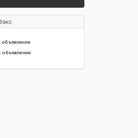
Факс
... объявления
.. объявления