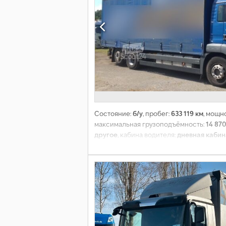
Состояние:
б/у
, пробег:
633 119 км
, мощн
максимальная грузоподъёмность:
14 870
другое
, кабина водителя:
дневная кабин
м³
, длина грузового отсека:
7 750 мм
, ши
дополнительные фары, кондиционер, 