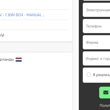
Электронная
 - 7.30M BOX - MANUAL ...
Телефон
/у)
Фирма
Индекс и го
дерланды
Я реализ
Поли