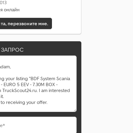
013
я онлайн
а, перезвоните мне.
 ЗАПРОС
е*