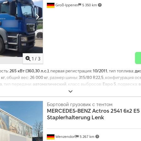
Groß-Ippener
5 350 km
1
/
3
ость:
265 кВт (360,30 л.с.)
, первая регистрация:
10/2011
, тип топлива:
ди
 кг
, общий вес:
26 000 кг
, размер шины:
315/80 R22,5
, конфигурация ос
а
, тип передачи:
автоматический
, класс выбросов:
Евро 5
, подвеска:
в
рина пространства для загрузки:
2 500 мм
, высота грузового отсека:
2 
спойлер
,
Бортовой грузовик с тентом
MERCEDES-BENZ
Actros 2541 6x2 E5
Staplerhalterung Lenk
Wenzendorf
5 267 km