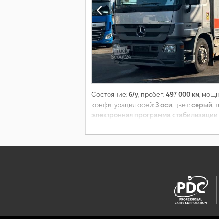
Состояние:
б/у
, пробег:
497 000 км
, мощ
конфигурация осей:
3 оси
, цвет:
серый
, 
электронная программа стабилизации 