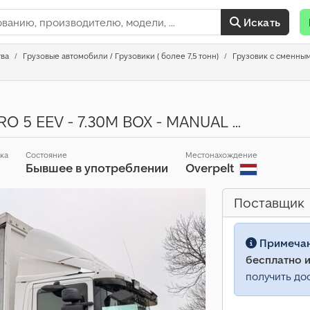
Искать
тва
Грузовые автомобили / Грузовики ( более 7,5 тонн)
Грузовик с сменны
O 5 EEV - 7.30M BOX - MANUAL ...
ска
Состояние
Местонахождение
Бывшее в употреблении
Overpelt
Поставщик
Примеча
бесплатно и
получить до