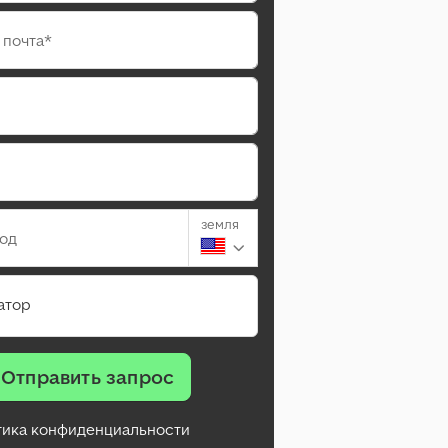
 почта*
земля
род
атор
Отправить запрос
тика конфиденциальности