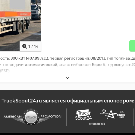
1
/
14
ность:
300 кВт (407,89 л.с.)
, первая регистрация:
08/2013
, тип топлива:
д
тип передачи:
автоматический
, класс выбросов:
Евро 5
, Год выпуска:
2
(ESP)
,
TruckScout24.ru является официальным спонсором: