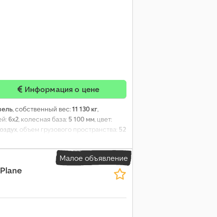
Информация о цене
зель
, собственный вес:
11 130 кг
,
ей:
6x2
, колесная база:
5 100 мм
, цвет:
оздух
, объем грузового пространства:
52
700 мм
, Оборудование:
ABS,
Малое объявление
 Plane