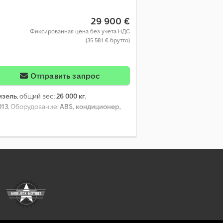
29 900 €
Фиксированная цена без учета НДС
(35 581 € брутто)
Отправить запрос
изель
, общий вес:
26 000 кг
,
013
, Оборудование:
ABS, кондиционер,