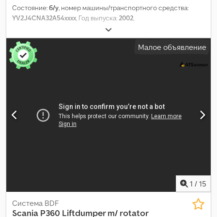
Состояние:
б/у
, номер машины/транспортного средства:
YV2J4CNA32A54xxxx
, Год выпуска:
2002
,
Малое объявление
1
/
15
Система BDF
Scania
P360 Liftdumper m/ rotator