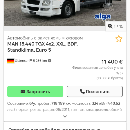
1
/
15
Автомобиль с заменяемым кузовом
MAN
18.440 TGX 4x2, XXL, BDF,
Standklima, Euro 5
11 400 €
Sittensen
5 286 km
Фиксированная цена без учета
НДС
(13 566 € брутто)
Запросить
Позвонить
Состояние:
б/у
, пробег:
718 159 км
, мощность:
324 кВт (440,52
л.с.)
, первая регистрация:
06/2011
, тип топлива:
дизель
, общий
вес:
18 000 кг
, конфигурация осей:
2 оси
, цвет:
белый
, тип
передачи:
автоматический
, класс выбросов:
Евро 5
, общая
ширина:
2 540 мм
, общая высота:
3 700 мм
, Оборудование:
ABS,
Откройте для себя больше подержанных