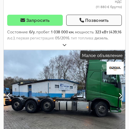
НДС
(11 880 € брутто)
Запросить
Позвонить
Состояние:
б/у
, пробег:
1 038 000 км
, мощность:
323 кВт (439,16
л.с.)
, первая регистрация:
05/2016
, тип топлива:
дизель
,
собственный вес:
8 480 кг
, общий вес:
18 000 кг
, размер
шины:
315/70 R22,5
, конфигурация осей:
3 оси
, колесная база:
Малое объявление
5 600 мм
, тормоза:
VEB (Объединение государственных
предприятий)
, кабина водителя:
спальный отсек (кабина)
,
тип передачи:
автоматический
, класс выбросов:
Евро 6
,
подвеска:
воздух
, количество мест:
2
, размер передней шины:
315/70 R22,5
, размер задней шины:
315/70 R22,5
, количество
кроватей:
1
, Оборудование:
ABS, блокировка
дифференциала, бортовой компьютер, кондиционер, круиз-
контроль, отопитель стояночный, регистрация грузовика,
центральный замок
,