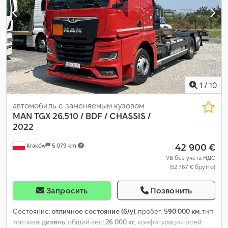
1
/
10
автомобиль с заменяемым кузовом
MAN
TGX 26.510 / BDF / CHASSIS /
2022
42 900 €
Kraków
5 079 km
VB без учета НДС
(52 767 € брутто)
Запросить
Позвонить
Состояние:
отличное состояние (б/у)
, пробег:
590 000 км
, тип
топлива:
дизель
, общий вес:
26 000 кг
, конфигурация осей: