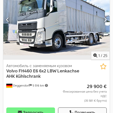
мест:
2
, общая длина:
9 430 мм
, общая ширина:
2 550 мм
, общая
высота:
4 010 мм
, Год выпуска:
2021
, Оборудование:
ABS,
Блютуз, кондиционер, круиз-контроль, навигационная
система, отопитель стояночный, подогрев сиденья,
прицепное устройство, система контроля тяги,
центральный замок, электрорегулировка стекол,
электрорегулируемое зеркало
,
1
/
25
Автомобиль с заменяемым кузовом
Volvo
FH460 E6 6x2 LBW Lenkachse
AHK Kühlschrank
29 900 €
Deggendorf
5 516 km
Фиксированная цена без учета
НДС
(35 581 € брутто)
Запросить
Позвонить