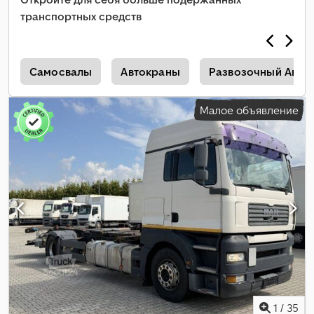
кондиционер, отопитель стояночный, электронная
транспортных средств
программа стабилизации (ESP)
,
н
Самосвалы
Автокраны
Развозочный Авто
Малое объявление
1
/
35