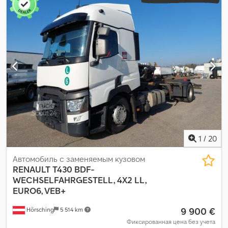
295/60R22.5
, состояние шин:
60 процент
, конфигурация осей:
4x2
, цвет:
белый
, кабина водителя:
дневная кабина
, тип
передачи:
гидростат
, подвеска:
гидравлика
, количество мест:
2
, допустимая нагрузка на ось (ось 1):
9 000 кг
, допустимая
нагрузка на ось (ось 2):
9 000 кг
, Год выпуска:
2020
, моточасы:
14 990 h
, Оборудование:
кондиционер, отопитель
стояночный
,
1
/
20
Автомобиль с заменяемым кузовом
RENAULT
T430 BDF-
WECHSELFAHRGESTELL, 4X2 LL,
EURO6, VEB+
9 900 €
Hörsching
5 514 km
Фиксированная цена без учета