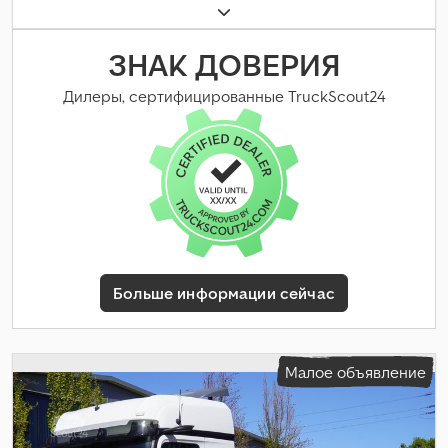
6x2
, топливо:
дизель
, цвет:
красный
, кабина водителя:
спальный отсек (кабина)
, тип передачи:
автоматический
,
подвеска:
воздух
, количество мест:
2
, Год выпуска:
2022
,
ЗНАК ДОВЕРИЯ
Оборудование:
ABS, Android Auto, Apple CarPlay, Тахограф,
ассистент мёртвой зоны, блокировка дифференциала,
Дилеры, сертифицированные TruckScout24
бортовой компьютер, второй топливный бак, кондиционер,
круиз-контроль, навигационная система, отопитель
стояночный, подогрев сиденья, полная сервисная история,
помощь при трогании на подъёме, прицепное устройство,
ретардер, электронная программа стабилизации (ESP),
электрорегулировка стекол, электрорегулируемое
зеркало
,
Больше информации сейчас
Малое объявление