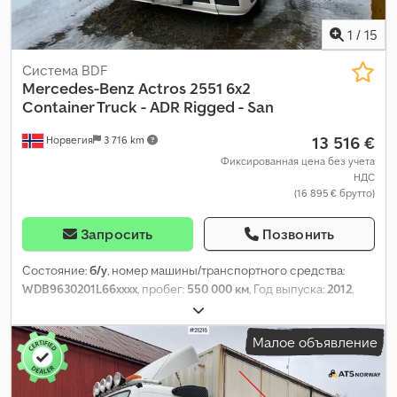
1
/
15
Система BDF
Mercedes-Benz
Actros 2551 6x2
Container Truck - ADR Rigged - San
13 516 €
Норвегия
3 716 km
Фиксированная цена без учета
НДС
(16 895 € брутто)
Запросить
Позвонить
Состояние:
б/у
, номер машины/транспортного средства:
WDB9630201L66xxxx
, пробег:
550 000 км
, Год выпуска:
2012
,
Малое объявление