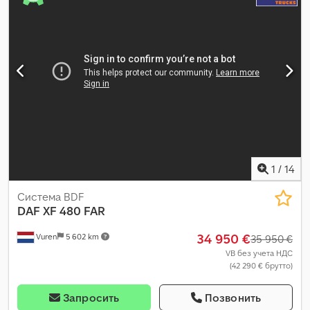
1
/
14
Система BDF
DAF
XF 480 FAR
34 950 €
Vuren
5 602 km
35 950 €
VB без учета НДС
(42 290 € брутто)
Запросить
Позвонить