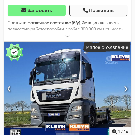
Запросить
Позвонить
Состояние:
отличное состояние (б/у)
, Функциональность:
полностью работоспособен
, пробег:
300 000 км
, мощность:
375,1 кВт (509,99 л.с.)
, тип топлива:
дизель
, собственный вес:
9 785 кг
, максимальная грузоподъёмность:
16 215 кг
, общий
Малое объявление
вес:
26 000 кг
, конфигурация осей:
6x2
, колесная база:
5 500
мм
, цвет:
жёлтый
, кабина водителя:
спальный отсек (кабина)
,
тип передачи:
автоматический
, подвеска:
воздух
, Год выпуска:
2023
, Оборудование:
AdBlue, Тахограф, блокировка
дифференциала, бортовой компьютер, кондиционер, круиз-
контроль
, MAN TGX 26.510 6×2-4 / BDF / 2023 / 3 шт. Год: 2023 300
тыс. км Технические характеристики Полная масса: 26000 кг
Вес: 9785 кг Грузоподъемность: 16215 кг Мощность: 510 л.с. 3-я
ось подъемная и рулевая Полностью пневматическая
подвеска Dcedpfszr Efmsx Apdok Евро 6 AdBlue Колесная база:
550 см Кузов BDF Спальная кабина — 2 места Кондиционер
Webasto Автоматическая коробка передач Бортовой
компьютер Блокировка моста Холодильник Люк Радио
Тахограф Круиз-контроль Автомобиль был приобретен и
1
/
14