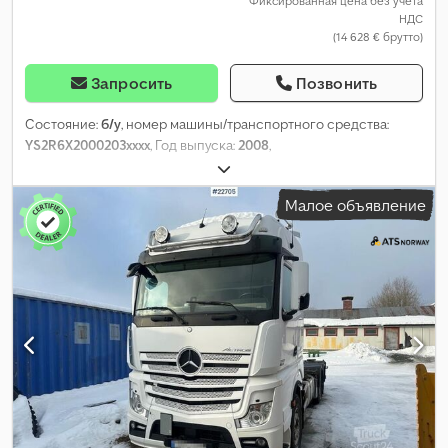
Фиксированная цена без учета
НДС
(14 628 € брутто)
Запросить
Позвонить
Состояние:
б/у
, номер машины/транспортного средства:
YS2R6X2000203xxxx
, Год выпуска:
2008
,
Малое объявление