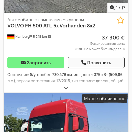
1
/
17
Автомобиль с заменяемым кузовом
VOLVO
FH 500 ATL 5x Vorhanden 8x2
37 300 €
Hamburg
5 248 km
Фиксированная цена
(НДС не может быть выделен)
Запросить
Позвонить
Состояние:
б/у
, пробег:
730 476 км
, мощность:
375 кВт (509,86
л.с.)
, первая регистрация:
12/2015
, тип топлива:
дизель
, общий
вес:
44 000 кг
, конфигурация осей:
3 оси
, цвет:
зелёный
, тип
передачи:
автоматический
, класс выбросов:
Евро 6
,
Малое объявление
Оборудование:
ABS, кондиционер, навигационная система,
отопитель стояночный, электронная программа
стабилизации (ESP)
,