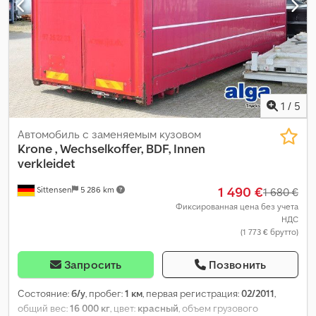
1
/
5
Автомобиль с заменяемым кузовом
Krone
, Wechselkoffer, BDF, Innen
verkleidet
1 490 €
Sittensen
5 286 km
1 680 €
Фиксированная цена без учета
НДС
(1 773 € брутто)
Запросить
Позвонить
Состояние:
б/у
, пробег:
1 км
, первая регистрация:
02/2011
,
общий вес:
16 000 кг
, цвет:
красный
, объем грузового