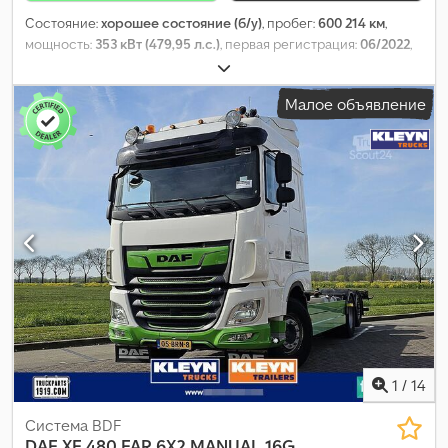
Состояние:
хорошее состояние (б/у)
, пробег:
600 214 км
,
мощность:
353 кВт (479,95 л.с.)
, первая регистрация:
06/2022
,
тип топлива:
дизель
, размер шины:
385/55R22,5
,
конфигурация осей:
6x2
, колесная база:
4 400 мм
, топливо:
Малое объявление
дизель
, цвет:
другое
, кабина водителя:
спальный отсек
(кабина)
, тип передачи:
механический
, количество передач:
16
, класс выбросов:
Евро 6
, подвеска:
воздух
, количество
мест:
2
, общая длина:
9 450 мм
, общая ширина:
2 550 мм
, общая
высота:
4 030 мм
, Год выпуска:
2022
, Оборудование:
ABS,
кондиционер, круиз-контроль, отопитель стояночный,
подогрев сиденья, система контроля тяги, центральный
замок, электрорегулировка стекол, электрорегулируемое
зеркало
,
1
/
14
Система BDF
DAF
XF 480 FAR 6X2 MANUAL 16G