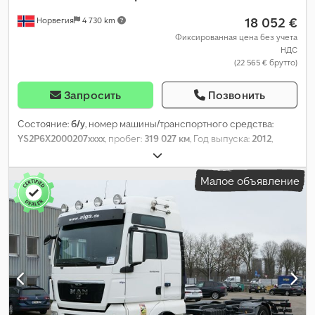
18 052 €
Норвегия
4 730 km
Фиксированная цена без учета
НДС
(22 565 € брутто)
Запросить
Позвонить
Состояние:
б/у
, номер машины/транспортного средства:
YS2P6X2000207xxxx
, пробег:
319 027 км
, Год выпуска:
2012
,
Малое объявление