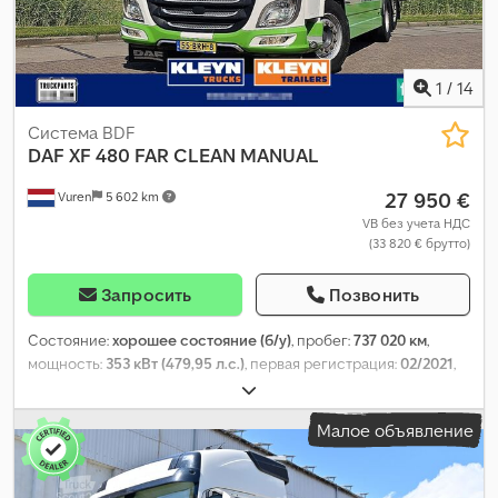
1
/
14
Система BDF
DAF
XF 480 FAR CLEAN MANUAL
27 950 €
Vuren
5 602 km
VB без учета НДС
(33 820 € брутто)
Запросить
Позвонить
Состояние:
хорошее состояние (б/у)
, пробег:
737 020 км
,
мощность:
353 кВт (479,95 л.с.)
, первая регистрация:
02/2021
,
тип топлива:
дизель
, размер шины:
385/55R22,5
,
конфигурация осей:
6x2
, колесная база:
4 600 мм
, топливо:
Малое объявление
дизель
, цвет:
другое
, кабина водителя:
спальный отсек
(кабина)
, тип передачи:
механический
, количество передач:
16
, класс выбросов:
Евро 6
, подвеска:
воздух
, количество