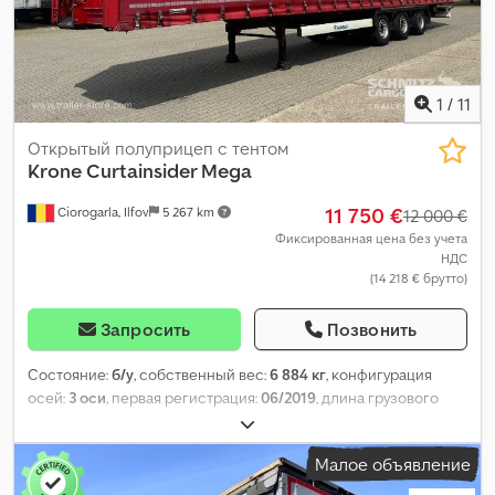
1
/
11
Открытый полуприцеп с тентом
Krone
Curtainsider Mega
11 750 €
Ciorogarla, Ilfov
5 267 km
12 000 €
Фиксированная цена без учета
НДС
(14 218 € брутто)
Запросить
Позвонить
Состояние:
б/у
, собственный вес:
6 884 кг
, конфигурация
осей:
3 оси
, первая регистрация:
06/2019
, длина грузового
отсека:
13 860 мм
, ширина пространства для загрузки:
2 550
мм
, высота грузового отсека:
2 900 мм
, объем грузового
Малое объявление
пространства:
102 м³
, размер шины:
435/50 R19,5
, колесная
база:
7 700 мм
, цвет:
красный
, Год выпуска:
2019
,