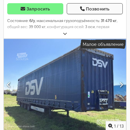
Запросить
Позвонить
Состояние:
б/у
, максимальная грузоподъёмность:
31 470 кг
,
общий вес:
39 000 кг
, конфигурация осей:
3 оси
, первая
регистрация:
07/2015
, следующая проверка (TÜV):
03/2026
,
длина грузового отсека:
13 620 мм
, ширина пространства для
Малое объявление
загрузки:
2 480 мм
, высота грузового отсека:
2 820 мм
, общая
ширина:
2 550 мм
, общая высота:
4 000 мм
, Оборудование:
ABS
,
1
/
13