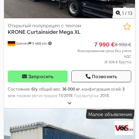
1
/
13
Открытый полуприцеп с тентом
KRONE
Curtainsider Mega XL
7 990 €
Greven
5 468 km
8 990 €
Фиксированная цена без учета
НДС
(9 508 € брутто)
Запросить
Позвонить
Состояние:
б/у
, общий вес:
36 000 кг
, конфигурация осей:
3
оси
, первая регистрация:
11/2018
, Год выпуска:
2018
,
Малое объявление