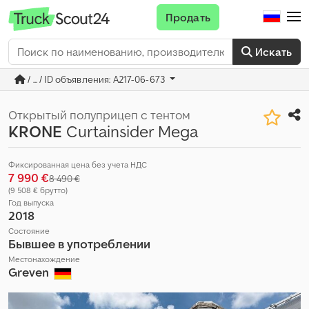
Продать
Искать
/ ... / ID объявления: A217-06-673
Открытый полуприцеп с тентом
KRONE
Curtainsider Mega
Фиксированная цена без учета НДС
7 990 €
8 490 €
(9 508 € брутто)
Год выпуска
2018
Состояние
Бывшее в употреблении
Местонахождение
Greven