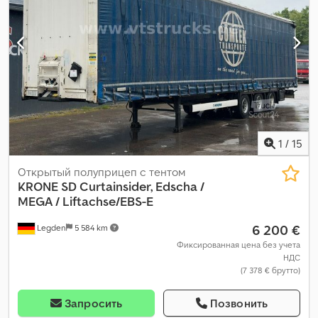
1
/
15
Открытый полуприцеп с тентом
KRONE
SD Curtainsider, Edscha /
MEGA / Liftachse/EBS-E
6 200 €
Legden
5 584 km
Фиксированная цена без учета
НДС
(7 378 € брутто)
Запросить
Позвонить