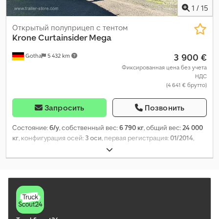
1
/
15
Открытый полуприцеп с тентом
Krone
Curtainsider Mega
3 900 €
Gotha
5 432 km
Фиксированная цена без учета
НДС
(4 641 € брутто)
Запросить
Позвонить
Состояние:
б/у
, собственный вес:
6 790 кг
, общий вес:
24 000
кг
, конфигурация осей:
3 оси
, первая регистрация:
01/2014
,
длина грузового отсека:
13 620 мм
, ширина пространства для
загрузки:
2 480 мм
, высота грузового отсека:
2 800 мм
, объем
грузового пространства:
94 м³
, подвеска:
воздух
, размер
шины:
435/50 R19,5
, цвет:
синий
, Год выпуска:
2014
, пробег:
762 992 км
, Оборудование:
ABS
,