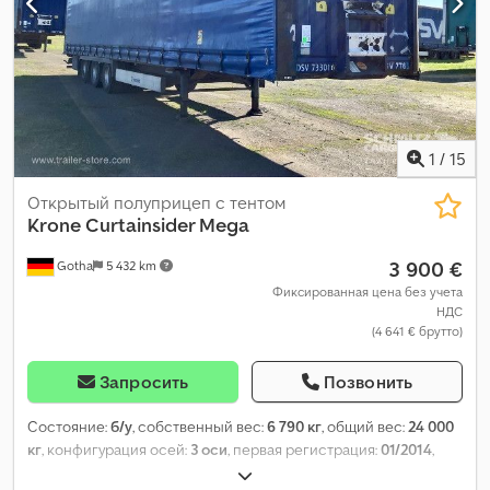
1
/
15
Открытый полуприцеп с тентом
Krone
Curtainsider Mega
3 900 €
Gotha
5 432 km
Фиксированная цена без учета
НДС
(4 641 € брутто)
Запросить
Позвонить
Состояние:
б/у
, собственный вес:
6 790 кг
, общий вес:
24 000
кг
, конфигурация осей:
3 оси
, первая регистрация:
01/2014
,
длина грузового отсека:
13 620 мм
, ширина пространства для