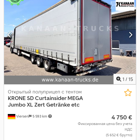
1
/
15
Открытый полуприцеп с тентом
KRONE
SD Curtainsider MEGA
Jumbo XL Zert Getränke etc
4 750 €
Viersen
5 593 km
Фиксированная цена без учета
НДС
(5 652 € брутто)