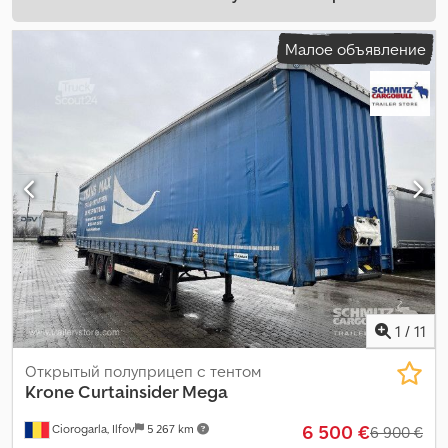
Малое объявление
1
/
11
Открытый полуприцеп с тентом
Krone
Curtainsider Mega
6 500 €
Ciorogarla, Ilfov
5 267 km
6 900 €