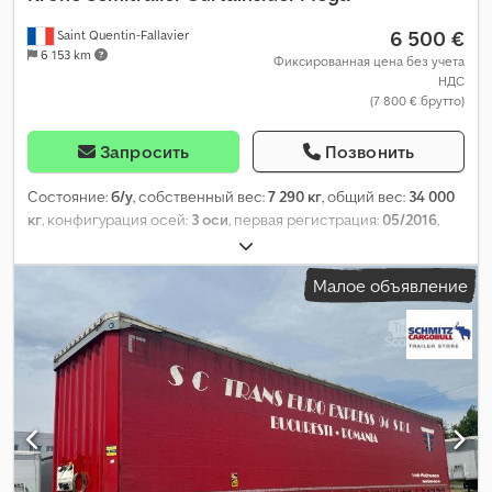
6 500 €
Saint Quentin-Fallavier
6 153 km
Фиксированная цена без учета
НДС
(7 800 € брутто)
Запросить
Позвонить
Состояние:
б/у
, собственный вес:
7 290 кг
, общий вес:
34 000
кг
, конфигурация осей:
3 оси
, первая регистрация:
05/2016
,
подвеска:
воздух
, размер шины:
385/55 R22,5
, цвет:
синий
, Год
выпуска:
2016
, Оборудование:
ABS
,
Малое объявление