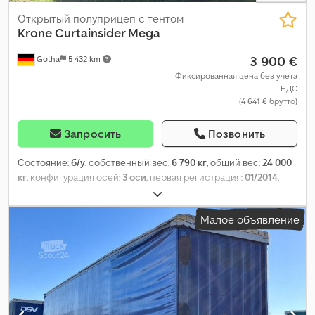
Открытый полуприцеп с тентом
Krone
Curtainsider Mega
3 900 €
Gotha
5 432 km
Фиксированная цена без учета
НДС
(4 641 € брутто)
Запросить
Позвонить
Состояние:
б/у
, собственный вес:
6 790 кг
, общий вес:
24 000
кг
, конфигурация осей:
3 оси
, первая регистрация:
01/2014
,
длина грузового отсека:
13 620 мм
, ширина пространства для
загрузки:
2 480 мм
, высота грузового отсека:
2 800 мм
, объем
Малое объявление
грузового пространства:
94 м³
, подвеска:
воздух
, размер
шины:
435/50 R19,5
, цвет:
синий
, Год выпуска:
2014
, пробег:
704 082 км
, Оборудование:
ABS
,