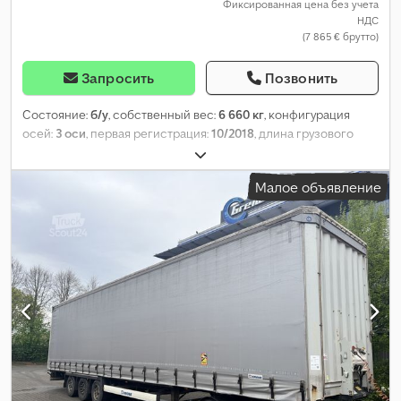
Фиксированная цена без учета
НДС
(7 865 € брутто)
Запросить
Позвонить
Состояние:
б/у
, собственный вес:
6 660 кг
, конфигурация
осей:
3 оси
, первая регистрация:
10/2018
, длина грузового
отсека:
13 820 мм
, ширина пространства для загрузки:
2 480
мм
, высота грузового отсека:
2 795 мм
, объем грузового
Малое объявление
пространства:
95 м³
, размер шины:
385/55 R22,5
, колесная
база:
7 700 мм
, цвет:
синий
, Год выпуска:
2018
,