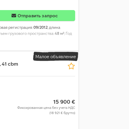
Отправить запрос
ервая регистрация:
09/2012
, длина
объем грузового пространства:
48 м³
, Год
Малое объявление
, 41 cbm
15 900 €
Фиксированная цена без учета НДС
(18 921 € брутто)