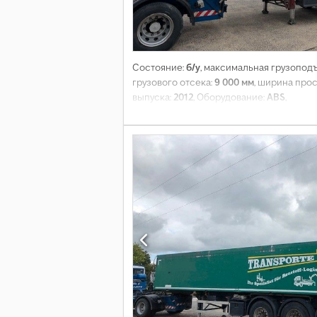
Состояние:
б/у
, максимальная грузопод
грузового отсека:
9 000 мм
, ширина прос
выпуска:
2012
, Оборудование:
ABS
,