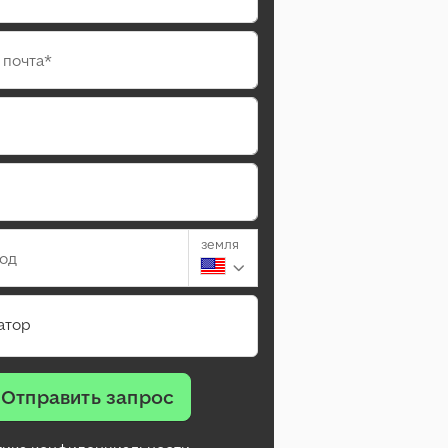
 почта*
земля
род
атор
Отправить запрос