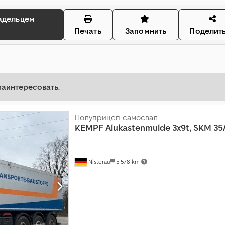
Печать
Запомнить
Поделит
заинтересовать.
Полуприцеп-самосвал
KEMPF
Alukastenmulde 3x9t, SKM 35
Nisterau
5 578 km