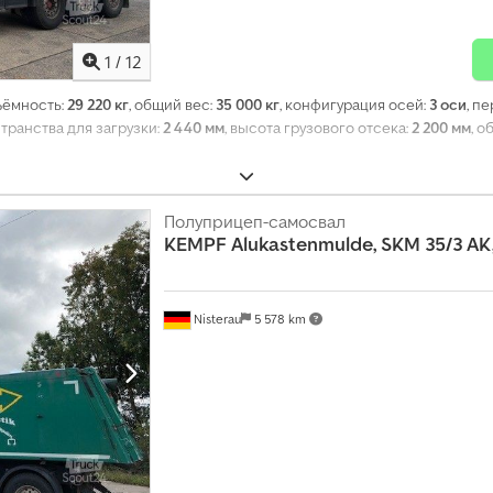
1
/
12
ъёмность:
29 220 кг
, общий вес:
35 000 кг
, конфигурация осей:
3 оси
, п
транства для загрузки:
2 440 мм
, высота грузового отсека:
2 200 мм
, 
Полуприцеп-самосвал
KEMPF
Alukastenmulde, SKM 35/3 AK
Nisterau
5 578 km