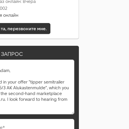
аз онлайн: Вчера
2002
я онлайн
а, перезвоните мне.
 ЗАПРОС
е*