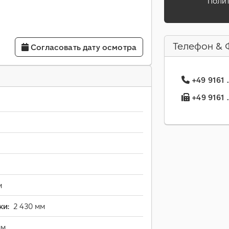
Поли
Телефон & 
Согласовать дату осмотра
+49 9161 
+49 9161 
м
ки:
2 430 мм
мм