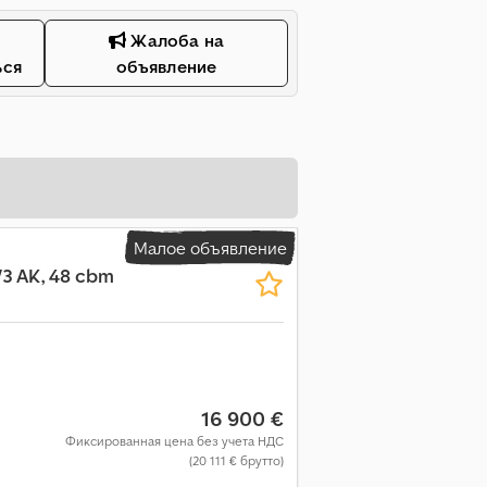
Жалоба на
ься
объявление
Малое объявление
/3 AK, 48 cbm
16 900 €
Фиксированная цена без учета НДС
(20 111 € брутто)