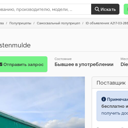
Искать
тва
Полуприцепы
Самосвальный полуприцеп
ID объявления: A217-03-28
astenmulde
Состояние
Мес
Бывшее в употреблении
Di
Отправить запрос
Поставщик
Примеча
бесплатно и
получить до