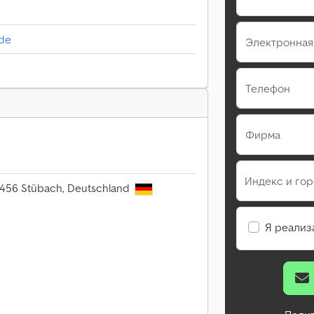
lde
Электронная
Телефон
Фирма
Индекс и го
 91456 Stübach, Deutschland
Я реализ