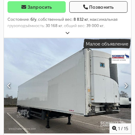
Запросить
Позвонить
Состояние:
б/у
, собственный вес:
8 832 кг
, максимальная
грузоподъёмность:
30 168 кг
, общий вес:
39 000 кг
,
конфигурация осей:
3 оси
, первая регистрация:
07/2018
,
следующая проверка (TÜV):
01/2027
, длина грузового отсека:
Малое объявление
13 410 мм
, ширина пространства для загрузки:
2 490 мм
,
высота грузового отсека:
2 600 мм
, объем грузового
пространства:
86 м³
, подвеска:
воздух
, размер шины:
385/65
R22,5
, колесная база:
7 600 мм
, цвет:
белый
, Год выпуска:
2018
,
Оборудование:
ABS
,
1
/
15