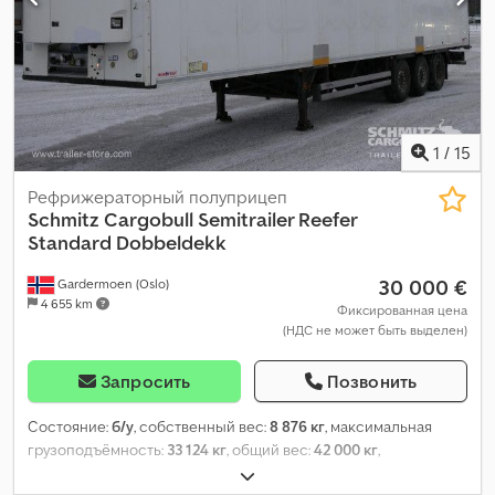
1
/
15
Рефрижераторный полуприцеп
Schmitz Cargobull
Semitrailer Reefer
Standard Dobbeldekk
30 000 €
Gardermoen (Oslo)
4 655 km
Фиксированная цена
(НДС не может быть выделен)
Запросить
Позвонить
Состояние:
б/у
, собственный вес:
8 876 кг
, максимальная
грузоподъёмность:
33 124 кг
, общий вес:
42 000 кг
,
конфигурация осей:
3 оси
, первая регистрация:
07/2019
,