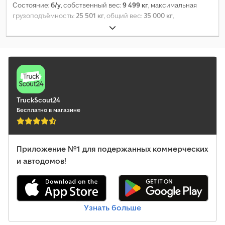
Состояние:
б/у
, собственный вес:
9 499 кг
, максимальная
грузоподъёмность:
25 501 кг
, общий вес:
35 000 кг
,
конфигурация осей:
3 оси
, первая регистрация:
10/2017
, длина
грузового отсека:
13 410 мм
, ширина пространства для
загрузки:
2 490 мм
, высота грузового отсека:
2 700 мм
, объем
грузового пространства:
90 м³
, подвеска:
воздух
, размер
шины:
385/55 R22,5
, Год выпуска:
2017
, Оборудование:
ABS
,
TruckScout24
Бесплатно в магазине
Приложение №1 для подержанных коммерческих
и автодомов!
Узнать больше