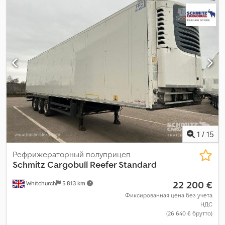
высота грузового отсека:
2 650 мм
, объем грузового
пространства:
88 м³
, подвеска:
воздух
, размер шины:
385/65
R22,5
, колесная база:
8 100 мм
, цвет:
белый
, Год выпуска:
2019
,
пробег:
116 462 км
, Оборудование:
ABS
,
1
/
15
Рефрижераторный полуприцеп
Schmitz Cargobull
Reefer Standard
22 200 €
Whitchurch
5 813 km
Фиксированная цена без учета
НДС
(26 640 € брутто)