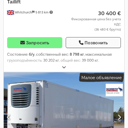
Taillift
30 400 €
Whitchurch
5 813 km
Фиксированная цена без учета
НДС
(36 480 € брутто)
Запросить
Позвонить
Состояние:
б/у
, собственный вес:
8 798 кг
, максимальная
грузоподъёмность:
30 202 кг
, общий вес:
39 000 кг
,
конфигурация осей:
3 оси
, первая регистрация:
05/2019
,
следующая проверка (TÜV):
01/2027
, длина грузового отсека:
Малое объявление
13 410 мм
, ширина пространства для загрузки:
2 490 мм
,
высота грузового отсека:
2 600 мм
, объем грузового
пространства:
86 м³
, подвеска:
воздух
, размер шины:
385/65
R22,5
, колесная база:
7 600 мм
, цвет:
белый
, Год выпуска:
2019
,
Оборудование:
ABS, гидроборт
,