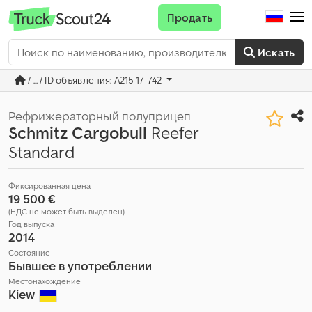
Продать
Искать
/ ... / ID объявления: A215-17-742
Рефрижераторный полуприцеп
Schmitz Cargobull
Reefer
Standard
Фиксированная цена
19 500 €
(НДС не может быть выделен)
Год выпуска
2014
Состояние
Бывшее в употреблении
Местонахождение
Kiew