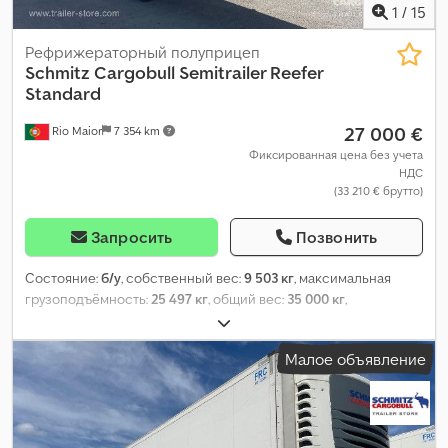
1
/
15
Рефрижераторный полуприцеп
Schmitz Cargobull
Semitrailer Reefer
Standard
27 000 €
Rio Maior
7 354 km
Фиксированная цена без учета
НДС
(33 210 € брутто)
Запросить
Позвонить
Состояние:
б/у
, собственный вес:
9 503 кг
, максимальная
грузоподъёмность:
25 497 кг
, общий вес:
35 000 кг
,
конфигурация осей:
3 оси
, первая регистрация:
01/2017
, длина
грузового отсека:
13 410 мм
, ширина пространства для
Малое объявление
загрузки:
2 490 мм
, высота грузового отсека:
2 700 мм
, объем
грузового пространства:
90 м³
, подвеска:
воздух
, размер
шины:
385/65 R22,5
, Год выпуска:
2017
, Оборудование:
ABS
,