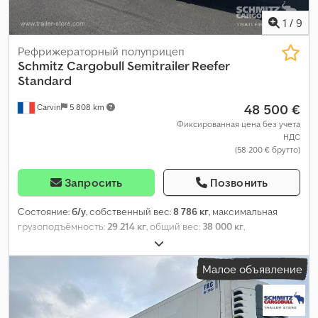
1
/
9
Рефрижераторный полуприцеп
Schmitz Cargobull
Semitrailer Reefer
Standard
48 500 €
Carvin
5 808 km
Фиксированная цена без учета
НДС
(58 200 € брутто)
Запросить
Позвонить
Состояние:
б/у
, собственный вес:
8 786 кг
, максимальная
грузоподъёмность:
29 214 кг
, общий вес:
38 000 кг
,
конфигурация осей:
3 оси
, первая регистрация:
01/2023
, длина
грузового отсека:
13 620 мм
, ширина пространства для
Малое объявление
загрузки:
2 480 мм
, высота грузового отсека:
2 700 мм
, объем
грузового пространства:
91 м³
, подвеска:
воздух
, размер
шины:
385/65 R22,5
, Год выпуска:
2023
, Оборудование:
ABS
,