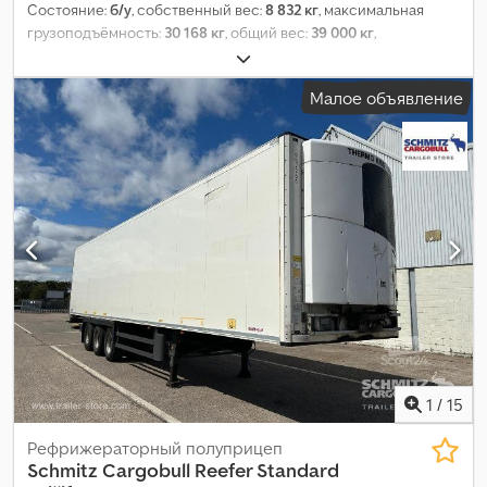
Состояние:
б/у
, собственный вес:
8 832 кг
, максимальная
грузоподъёмность:
30 168 кг
, общий вес:
39 000 кг
,
конфигурация осей:
3 оси
, первая регистрация:
07/2018
, длина
грузового отсека:
13 410 мм
, ширина пространства для
Малое объявление
загрузки:
2 490 мм
, высота грузового отсека:
2 600 мм
, объем
грузового пространства:
86 м³
, подвеска:
воздух
, размер
шины:
385/65 R22,5
, колесная база:
7 600 мм
, цвет:
белый
, Год
выпуска:
2018
, Оборудование:
ABS
,
1
/
15
Рефрижераторный полуприцеп
Schmitz Cargobull
Reefer Standard