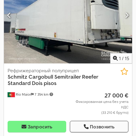
1
/
15
Рефрижераторный полуприцеп
Schmitz Cargobull
Semitrailer Reefer
Standard Dois pisos
27 000 €
Rio Maior
7 354 km
Фиксированная цена без учета
НДС
(33 210 € брутто)
Запросить
Позвонить