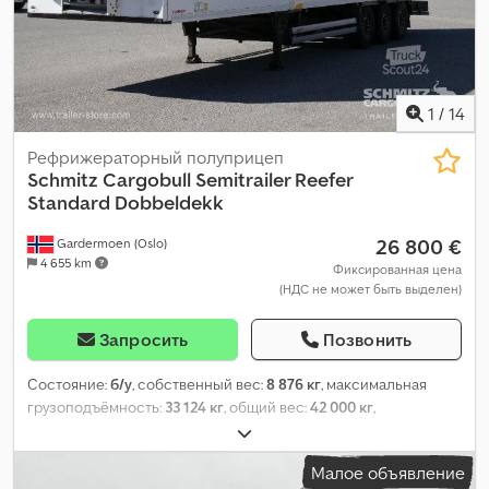
1
/
14
Рефрижераторный полуприцеп
Schmitz Cargobull
Semitrailer Reefer
Standard Dobbeldekk
26 800 €
Gardermoen (Oslo)
4 655 km
Фиксированная цена
(НДС не может быть выделен)
Запросить
Позвонить
Состояние:
б/у
, собственный вес:
8 876 кг
, максимальная
грузоподъёмность:
33 124 кг
, общий вес:
42 000 кг
,
конфигурация осей:
3 оси
, первая регистрация:
07/2019
,
следующая проверка (TÜV):
07/2026
, длина грузового отсека:
Малое объявление
13 403 мм
, ширина пространства для загрузки:
2 490 мм
,