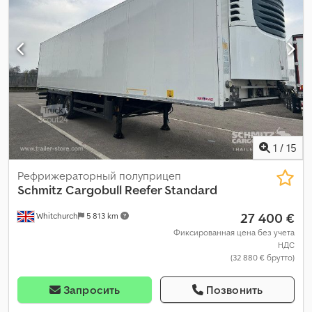
1
/
15
Рефрижераторный полуприцеп
Schmitz Cargobull
Reefer Standard
27 400 €
Whitchurch
5 813 km
Фиксированная цена без учета
НДС
(32 880 € брутто)
Запросить
Позвонить