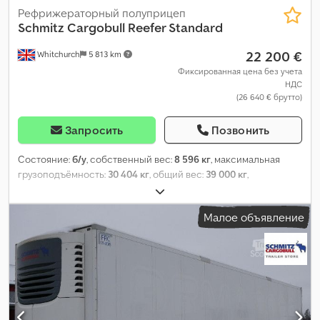
Рефрижераторный полуприцеп
Schmitz Cargobull
Reefer Standard
22 200 €
Whitchurch
5 813 km
Фиксированная цена без учета
НДС
(26 640 € брутто)
Запросить
Позвонить
Состояние:
б/у
, собственный вес:
8 596 кг
, максимальная
грузоподъёмность:
30 404 кг
, общий вес:
39 000 кг
,
конфигурация осей:
3 оси
, первая регистрация:
04/2017
,
следующая проверка (TÜV):
10/2026
, длина грузового отсека:
Малое объявление
13 410 мм
, ширина пространства для загрузки:
2 490 мм
,
высота грузового отсека:
2 600 мм
, объем грузового
пространства:
86 м³
, подвеска:
воздух
, размер шины:
385/65
R22,5
, колесная база:
7 600 мм
, цвет:
белый
, Год выпуска:
2017
,
Оборудование:
ABS
,