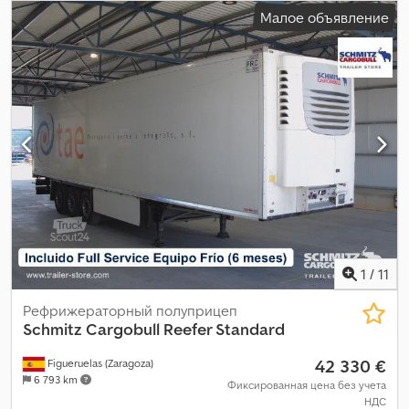
следующая проверка (TÜV):
07/2026
, длина грузового отсека:
Малое объявление
13 403 мм
, ширина пространства для загрузки:
2 490 мм
,
высота грузового отсека:
2 650 мм
, объем грузового
пространства:
88 м³
, подвеска:
воздух
, размер шины:
385/65
R22,5
, колесная база:
8 100 мм
, цвет:
белый
, Год выпуска:
2019
,
пробег:
217 350 км
, Оборудование:
ABS
,
1
/
11
Рефрижераторный полуприцеп
Schmitz Cargobull
Reefer Standard
42 330 €
Figueruelas (Zaragoza)
6 793 km
Фиксированная цена без учета
НДС