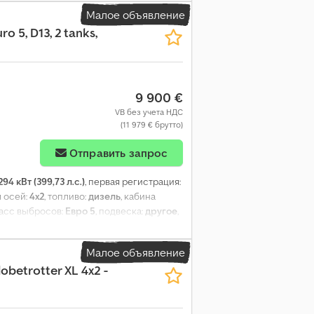
Малое объявление
ro 5, D13, 2 tanks,
9 900 €
VB без учета НДС
(11 979 € брутто)
Отправить запрос
294 кВт (399,73 л.с.)
, первая регистрация:
я осей:
4x2
, топливо:
дизель
, кабина
ласс выбросов:
Евро 5
, подвеска:
другое
,
м
, Год выпуска:
2008
, Оборудование:
ABS,
асности, спойлер, электрорегулировка
Малое объявление
obetrotter XL 4x2 -