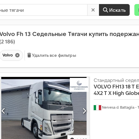
Искать
Volvo Fh 13 Седельные Тягачи купить подержа
(2 186)
Volvo
Удалить все фильтры
Стандартный седел
VOLVO
FH13 18 T 
4X2 T X High Glob
Nervesa d. Battaglia - 