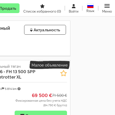
Продать
Язык
Список избранного
(0)
Войти
Меню
нный
Актуальность
Малое объявление
ьный тягач
E6 - FH 13 500 SPP
etrotter XL
Tv
5 814 km
69 500 €
71 500 €
Фиксированная цена без учета НДС
(84 790 € брутто)