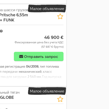
Малое объявление
на шасси грузовика
Pritsche 6,55m
 + FUNK
46 900 €
Фиксированная цена без учета НДС
(57 687 € брутто)
Отправить запрос
рвая регистрация:
04/2006
, тип топлива:
ип передачи:
механический
, класс
тва для загрузки:
2 540 мм
, Год выпуска:
Малое объявление
ьный тягач
, GLOBE