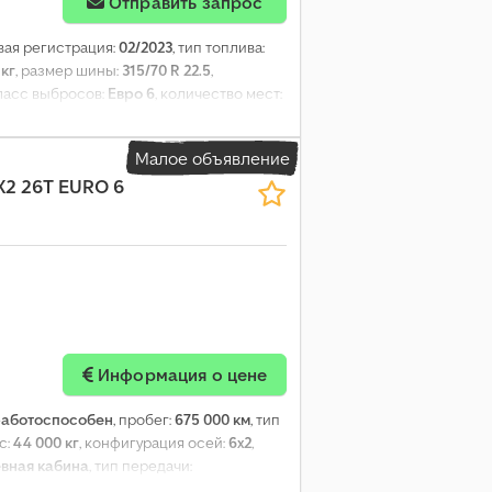
Отправить запрос
рвая регистрация:
02/2023
, тип топлива:
 кг
, размер шины:
315/70 R 22.5
,
класс выбросов:
Евро 6
, количество мест:
Малое объявление
X2 26T EURO 6
Информация о цене
работоспособен
, пробег:
675 000 км
, тип
с:
44 000 кг
, конфигурация осей:
6x2
,
вная кабина
, тип передачи:
веска:
сталь-воздух
, количество мест:
2
,