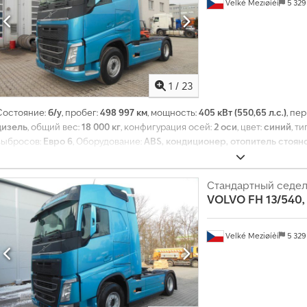
Velké Meziøíèí
5 32
1
/
23
Состояние:
б/у
, пробег:
498 997 км
, мощность:
405 кВт (550,65 л.с.)
, пе
дизель
, общий вес:
18 000 кг
, конфигурация осей:
2 оси
, цвет:
синий
, т
выбросов:
Евро 6
, Оборудование:
ABS, кондиционер, отопитель стоя
стабилизации (ESP)
,
Стандартный седел
VOLVO
FH 13/540
Velké Meziøíèí
5 32