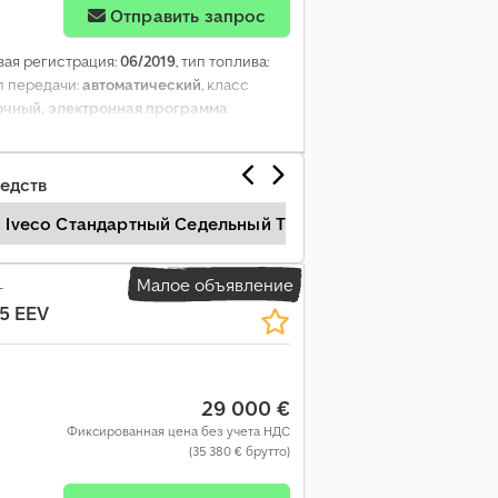
Отправить запрос
рвая регистрация:
06/2019
, тип топлива:
ип передачи:
автоматический
, класс
ночный, электронная программа
едств
Iveco Стандартный Седельный Тягач
Ford Стандарт
Малое объявление
т
5 EEV
29 000 €
Фиксированная цена без учета НДС
(35 380 € брутто)