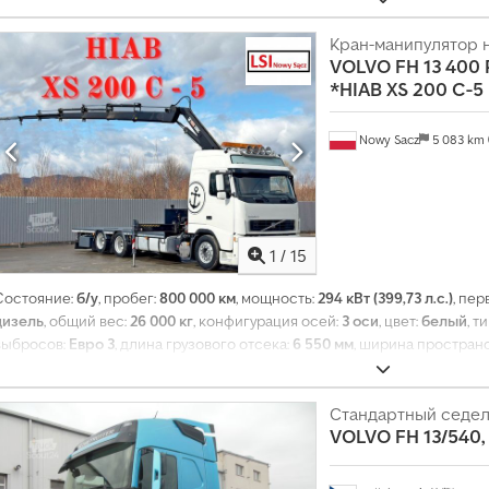
Год выпуска:
2018
,
Кран-манипулятор 
VOLVO
FH 13 400 
*HIAB XS 200 C-5
Nowy Sacz
5 083 km
1
/
15
Состояние:
б/у
, пробег:
800 000 км
, мощность:
294 кВт (399,73 л.с.)
, пе
дизель
, общий вес:
26 000 кг
, конфигурация осей:
3 оси
, цвет:
белый
, т
выбросов:
Евро 3
, длина грузового отсека:
6 550 мм
, ширина пространс
2006
, Оборудование:
ABS, кондиционер, кран
,
Стандартный седел
VOLVO
FH 13/540