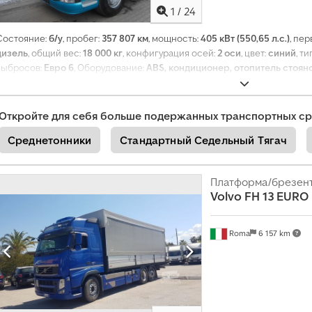
1
/
24
Состояние:
б/у
, пробег:
357 807 км
, мощность:
405 кВт (550,65 л.с.)
, пе
дизель
, общий вес:
18 000 кг
, конфигурация осей:
2 оси
, цвет:
синий
, т
выбросов:
Евро 6
, Оборудование:
ABS, кондиционер, отопитель стоя
стабилизации (ESP)
,
Откройте для себя больше подержанных транспортных ср
Среднетонники
Стандартный Седельный Тягач
Платформа/брезен
Volvo
FH 13 EURO 
Roma
6 157 km