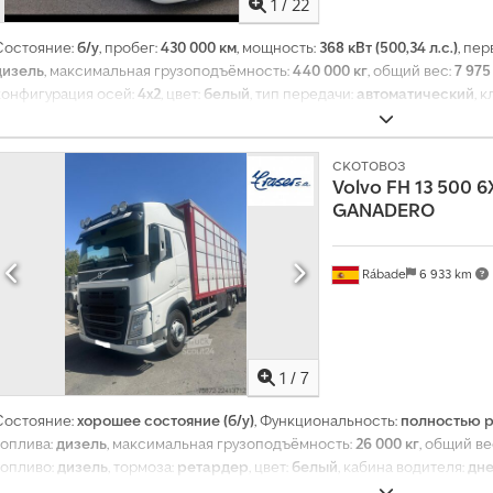
1
/
22
Состояние:
б/у
, пробег:
430 000 км
, мощность:
368 кВт (500,34 л.с.)
, пе
дизель
, максимальная грузоподъёмность:
440 000 кг
, общий вес:
7 975
конфигурация осей:
4x2
, цвет:
белый
, тип передачи:
автоматический
, 
2
,
скотовоз
Volvo
FH 13 500 6
GANADERO
Rábade
6 933 km
1
/
7
Состояние:
хорошее состояние (б/у)
, Функциональность:
полностью 
топлива:
дизель
, максимальная грузоподъёмность:
26 000 кг
, общий ве
топливо:
дизель
, тормоза:
ретардер
, цвет:
белый
, кабина водителя:
дне
автоматический
, количество передач:
12
, класс выбросов:
Евро 6
, под