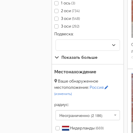
1 ось
(3)
2 оси
(734)
3 оси
(548)
3 оси
(292)
Подвеска:
Показать больше
Местонахождение
Ваше обнаруженное
местоположение:
Россия
(изменить)
радиус:
Неограниченно
(2 186)
Нидерланды
(669)