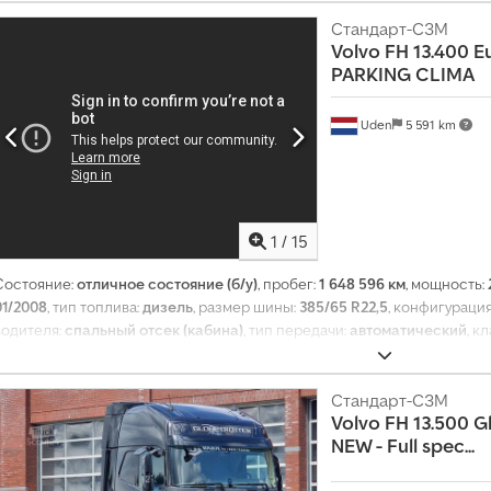
Стандарт-СЗМ
Volvo
FH 13.400 Eu
PARKING CLIMA
Uden
5 591 km
1
/
15
Состояние:
отличное состояние (б/у)
, пробег:
1 648 596 км
, мощность:
01/2008
, тип топлива:
дизель
, размер шины:
385/65 R22,5
, конфигураци
водителя:
спальный отсек (кабина)
, тип передачи:
автоматический
, к
общая длина:
5 900 мм
, общая ширина:
2 500 мм
, общая высота:
3 600 м
гидроусилитель руля, кондиционер, круиз-контроль, подушка безоп
стекол
,
Стандарт-СЗМ
Volvo
FH 13.500 Gl
NEW - Full spec...