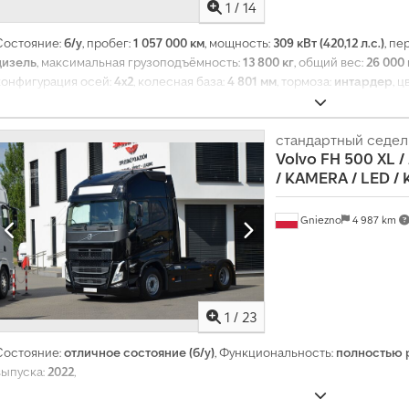
1
/
14
Состояние:
б/у
, пробег:
1 057 000 км
, мощность:
309 кВт (420,12 л.с.)
, пе
дизель
, максимальная грузоподъёмность:
13 800 кг
, общий вес:
26 000 
конфигурация осей:
4x2
, колесная база:
4 801 мм
, тормоза:
интардер
, ц
отсек (кабина)
, тип передачи:
автоматический
, класс выбросов:
Евро 
отсека:
7 940 мм
, ширина пространства для загрузки:
2 480 мм
, высота
2011
, Оборудование:
ABS, бортовой компьютер, гидроборт, компрессо
стандартный седел
Volvo FH 500 XL /
навигационная система, отопитель стояночный, регистрация автомоб
/
KAMERA / LED / K
Gniezno
4 987 km
1
/
23
Состояние:
отличное состояние (б/у)
, Функциональность:
полностью 
выпуска:
2022
,