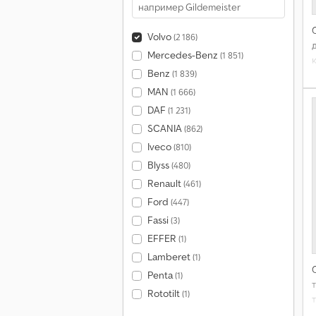
Volvo
(2 186)
Mercedes-Benz
(1 851)
Benz
(1 839)
MAN
(1 666)
DAF
(1 231)
SCANIA
(862)
Iveco
(810)
Blyss
(480)
Renault
(461)
Ford
(447)
Fassi
(3)
EFFER
(1)
Lamberet
(1)
Penta
(1)
Rototilt
(1)