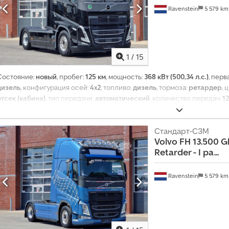
Ravenstein
5 579 k
1
/
15
Состояние:
новый
, пробег:
125 км
, мощность:
368 кВт (500,34 л.с.)
, перв
дизель
, конфигурация осей:
4x2
, топливо:
дизель
, тормоза:
ретардер
, 
отсек (кабина)
, тип передачи:
автоматический
, количество передач:
12
воздух
, Год выпуска:
2026
, Оборудование:
ABS, AdBlue, второй топливн
навигационная система, отопитель стояночный, противотуманные ф
спойлер, стояночный кондиционер, холодильник, центральный замо
Стандарт-СЗМ
Volvo
FH 13.500 Gl
Retarder - I pa...
Ravenstein
5 579 k