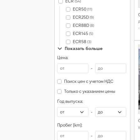
ECR
(54)
ECR50
(11)
ECR25D
(9)
ECR88D
(8)
ECR145
(5)
ECR58
(3)
Показать больше
Цена:
-
Поиск цен с учетом НДС
Только с указанием цены
Год выпуска:
-
Пробег [km]:
-