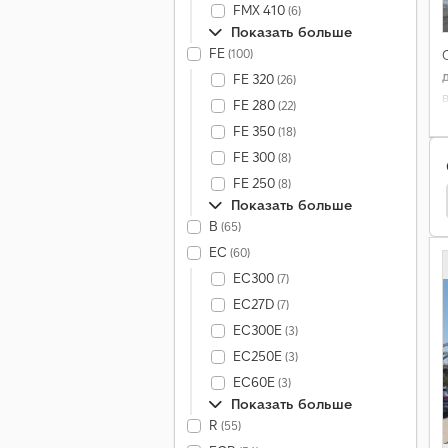
FMX 410
(6)
Показать больше
FE
(100)
FE 320
(26)
FE 280
(22)
FE 350
(18)
FE 300
(8)
FE 250
(8)
Sommer Пoлупpицeпы
Sommer Zp Пpицeпы
Показать больше
B
(65)
EC
(60)
EC300
(7)
EC27D
(7)
EC300E
(3)
EC250E
(3)
EC60E
(3)
Показать больше
R
(55)