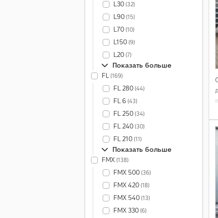
L30
(32)
L90
(15)
L70
(10)
L150
(9)
L20
(7)
Показать больше
FL
(169)
FL 280
(44)
FL 6
(43)
FL 250
(34)
FL 240
(30)
FL 210
(11)
Показать больше
FMX
(138)
FMX 500
(36)
FMX 420
(18)
FMX 540
(13)
FMX 330
(6)