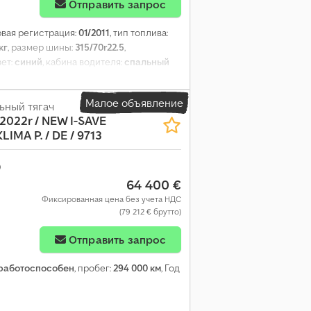
Отправить запрос
рвая регистрация:
01/2011
, тип топлива:
кг
, размер шины:
315/70r22.5
,
вет:
синий
, кабина водителя:
спальный
5
, подвеска:
воздух
, длина грузового
 грузового отсека:
2 720 мм
, Год выпуска:
Малое объявление
р, кондиционер, круиз-контроль,
ьный тягач
 2022r / NEW I-SAVE
иля, система контроля тяги, спойлер
,
LIMA P. / DE / 9713
64 400 €
Фиксированная цена без учета НДС
(79 212 € брутто)
Отправить запрос
работоспособен
, пробег:
294 000 км
, Год