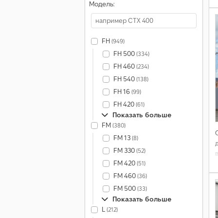
Модель:
FH
(949)
FH 500
(334)
FH 460
(234)
FH 540
(138)
FH 16
(99)
FH 420
(61)
Показать больше
FM
(380)
FM 13
(8)
FM 330
(52)
FM 420
(51)
FM 460
(36)
FM 500
(33)
Показать больше
L
(212)