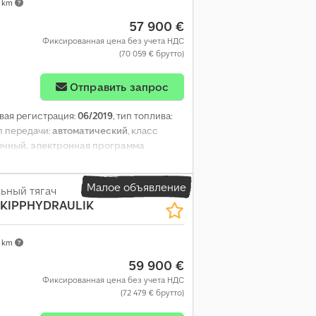
9 km
57 900 €
Фиксированная цена без учета НДС
(70 059 € брутто)
Отправить запрос
рвая регистрация:
06/2019
, тип топлива:
ип передачи:
автоматический
, класс
ночный, электронная программа
Малое объявление
ьный тягач
, KIPPHYDRAULIK
9 km
59 900 €
Фиксированная цена без учета НДС
(72 479 € брутто)