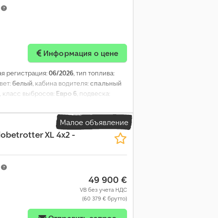
m
Информация о цене
ая регистрация:
06/2026
, тип топлива:
цвет:
белый
, кабина водителя:
спальный
, класс выбросов:
Евро 6
, подвеска:
ый бак, кондиционер, круиз-контроль,
ары, ретардер, сажевый фильтр,
Малое объявление
к, электрорегулировка стекол
,
obetrotter XL 4x2 -
m
49 900 €
VB без учета НДС
(60 379 € брутто)