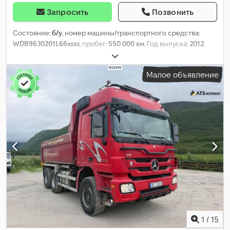
Запросить
Позвонить
Состояние:
б/у
, номер машины/транспортного средства:
WDB9630201L66xxxx
, пробег:
550 000 км
, Год выпуска:
2012
,
Малое объявление
1
/
15