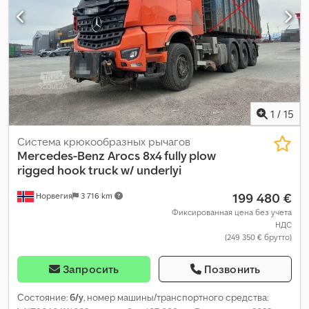
1
/
15
Система крюкообразных рычагов
Mercedes-Benz
Arocs 8x4 fully plow
rigged hook truck w/ underlyi
199 480 €
Норвегия
3 716 km
Фиксированная цена без учета
НДС
(249 350 € брутто)
Запросить
Позвонить
Состояние:
б/у
, номер машины/транспортного средства: