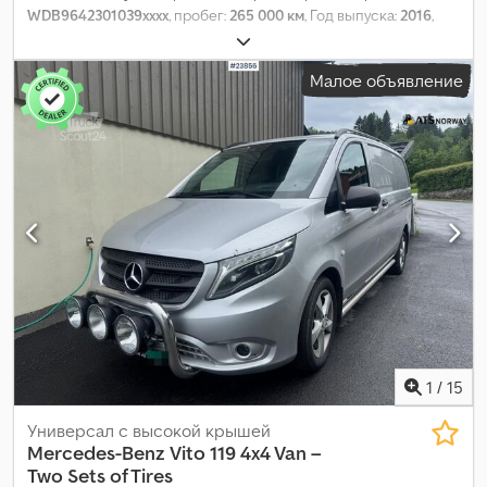
WDB9642301039xxxx
, пробег:
265 000 км
, Год выпуска:
2016
,
Малое объявление
1
/
15
Универсал с высокой крышей
Mercedes-Benz
Vito 119 4x4 Van –
Two Sets of Tires