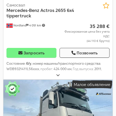
Самосвал
Mercedes-Benz
Actros 2655 6x4
tipper truck
35 288 €
Nordland
4 051 km
Фиксированная цена без учета
НДС
(44 110 € брутто)
Запросить
Позвонить
Состояние:
б/у
, номер машины/транспортного средства:
WDB9321411L56xxxx
, пробег:
424 000 км
, Год выпуска:
2011
,
Малое объявление