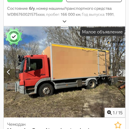
Состояние:
б/у
, номер машины/транспортного средства:
WDB6760021575xxxx
, пробег:
166 000 км
, Год выпуска:
1991
,
Малое объявление
1
/
15
Чемодан