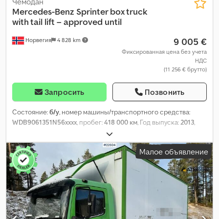
Чемодан
Mercedes-Benz
Sprinter box truck
with tail lift – approved until
9 005 €
Норвегия
4 828 km
Фиксированная цена без учета
НДС
(11 256 € брутто)
Запросить
Позвонить
Состояние:
б/у
, номер машины/транспортного средства:
WDB9061351N56xxxx
, пробег:
418 000 км
, Год выпуска:
2013
,
Малое объявление