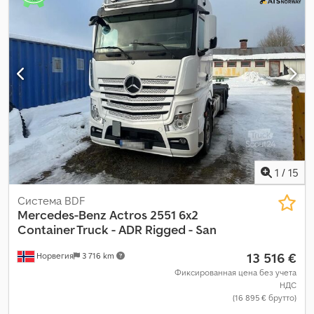
1
/
15
Система BDF
Mercedes-Benz
Actros 2551 6x2
Container Truck - ADR Rigged - San
13 516 €
Норвегия
3 716 km
Фиксированная цена без учета
НДС
(16 895 € брутто)