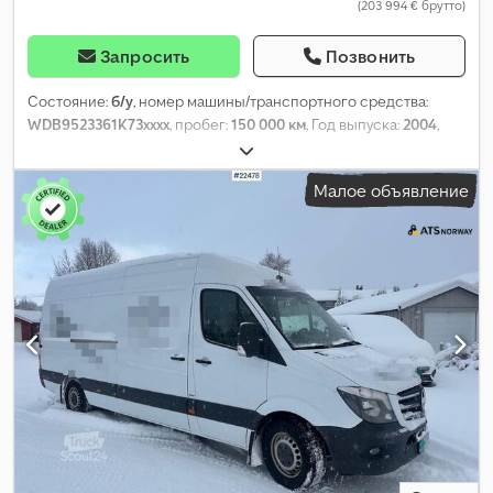
(203 994 € брутто)
Запросить
Позвонить
Состояние:
б/у
, номер машины/транспортного средства:
WDB9523361K73xxxx
, пробег:
150 000 км
, Год выпуска:
2004
,
Малое объявление