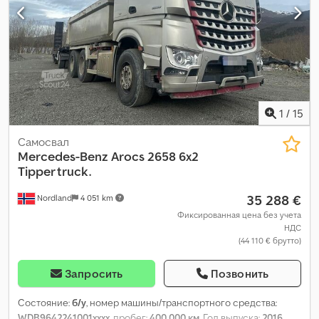
1
/
15
Самосвал
Mercedes-Benz
Arocs 2658 6x2
Tipper truck.
35 288 €
Nordland
4 051 km
Фиксированная цена без учета
НДС
(44 110 € брутто)
Запросить
Позвонить
Состояние:
б/у
, номер машины/транспортного средства:
WDB9642241001xxxx
, пробег:
400 000 км
, Год выпуска:
2016
,