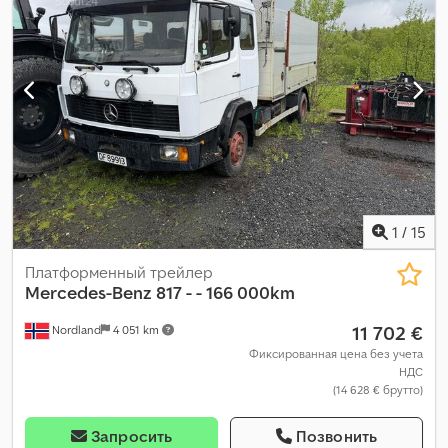
1
/
15
Платформенный трейлер
Mercedes-Benz
817 - - 166 000km
11 702 €
Nordland
4 051 km
Фиксированная цена без учета
НДС
(14 628 € брутто)
Запросить
Позвонить