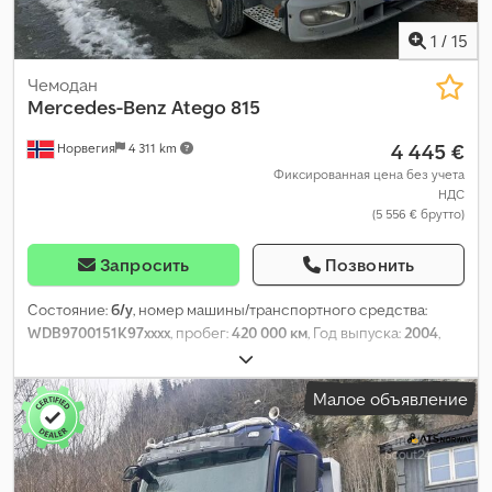
1
/
15
Чемодан
Mercedes-Benz
Atego 815
4 445 €
Норвегия
4 311 km
Фиксированная цена без учета
НДС
(5 556 € брутто)
Запросить
Позвонить
Состояние:
б/у
, номер машины/транспортного средства:
WDB9700151K97xxxx
, пробег:
420 000 км
, Год выпуска:
2004
,
Малое объявление