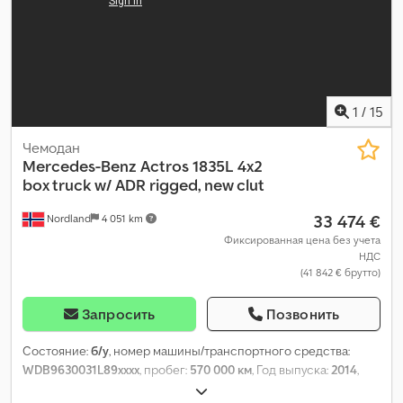
1
/
15
Чемодан
Mercedes-Benz
Actros 1835L 4x2
box truck w/ ADR rigged, new clut
33 474 €
Nordland
4 051 km
Фиксированная цена без учета
НДС
(41 842 € брутто)
Запросить
Позвонить
Состояние:
б/у
, номер машины/транспортного средства:
WDB9630031L89xxxx
, пробег:
570 000 км
, Год выпуска:
2014
,