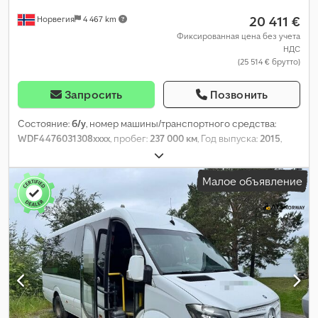
20 411 €
Норвегия
4 467 km
Фиксированная цена без учета
НДС
(25 514 € брутто)
Запросить
Позвонить
Состояние:
б/у
, номер машины/транспортного средства:
WDF4476031308xxxx
, пробег:
237 000 км
, Год выпуска:
2015
,
Малое объявление