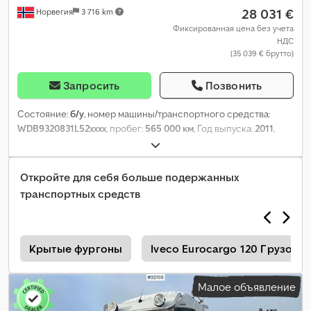
28 031 €
Норвегия
3 716 km
Фиксированная цена без учета
НДС
(35 039 € брутто)
Запросить
Позвонить
Состояние:
б/у
, номер машины/транспортного средства:
WDB9320831L52xxxx
, пробег:
565 000 км
, Год выпуска:
2011
,
Откройте для себя больше подержанных
транспортных средств
л
Крытые фургоны
Iveco Eurocargo 120 Грузовик
Малое объявление