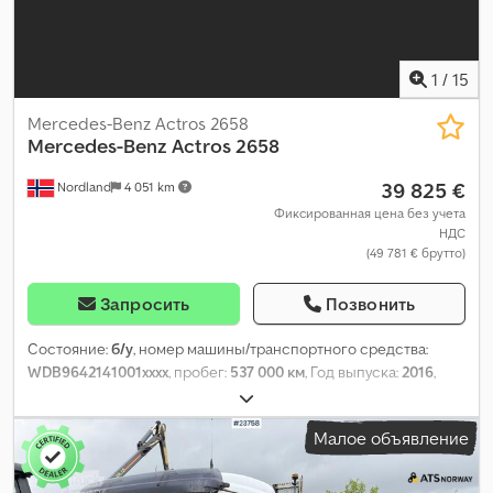
1
/
15
Mercedes-Benz Actros 2658
Mercedes-Benz
Actros 2658
39 825 €
Nordland
4 051 km
Фиксированная цена без учета
НДС
(49 781 € брутто)
Запросить
Позвонить
Состояние:
б/у
, номер машины/транспортного средства:
WDB9642141001xxxx
, пробег:
537 000 км
, Год выпуска:
2016
,
Малое объявление