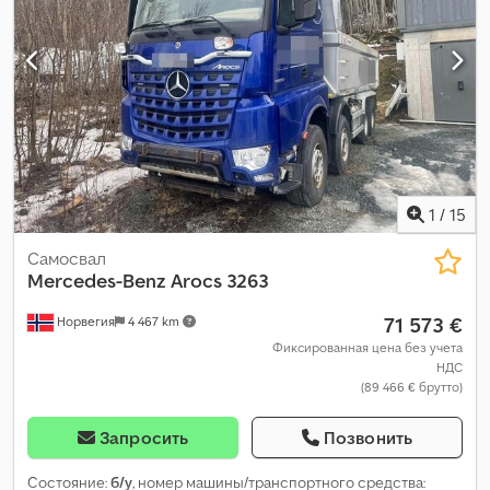
1
/
15
Самосвал
Mercedes-Benz
Arocs 3263
71 573 €
Норвегия
4 467 km
Фиксированная цена без учета
НДС
(89 466 € брутто)
Запросить
Позвонить
Состояние:
б/у
, номер машины/транспортного средства: