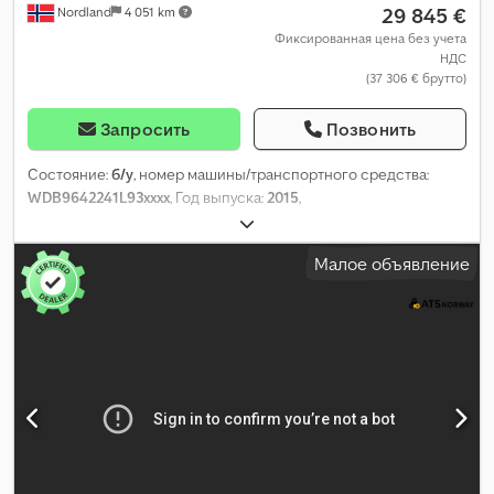
29 845 €
Nordland
4 051 km
Фиксированная цена без учета
НДС
(37 306 € брутто)
Запросить
Позвонить
Состояние:
б/у
, номер машины/транспортного средства:
WDB9642241L93xxxx
, Год выпуска:
2015
,
Малое объявление