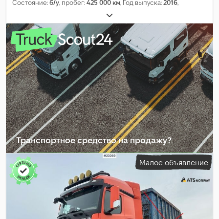
Состояние:
б/у
, пробег:
425 000 км
, Год выпуска:
2016
,
Транспортное средство на продажу?
Создать объявление
Малое объявление