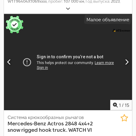
W1T96404X1069xxxx
, пробег:
107 000 км
, Год выпуска:
2023
,
Малое объявление
1
/
15
Система крюкообразных рычагов
Mercedes-Benz
Actros 2848 4x4+2
snow rigged hook truck. WATCH VI