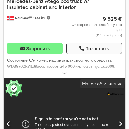
Mercedes-Benz
Atego box truck w/
insulated cabinet and interior
9 525 €
Nordland
4 051 km
Фиксированная цена без учета
НДС
(11 906 € брутто)
Запросить
Позвонить
Состояние:
б/у
, номер машины/транспортного средства:
WDB9702531L39xxxx
, пробег:
245 000 км
, Год выпуска:
2008
,
Малое объявление