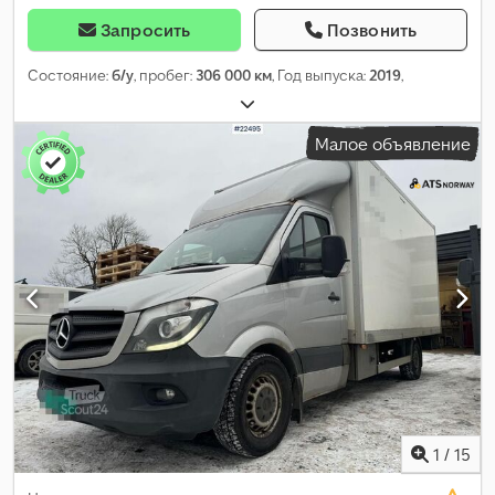
Запросить
Позвонить
Состояние:
б/у
, пробег:
306 000 км
, Год выпуска:
2019
,
Малое объявление
1
/
15