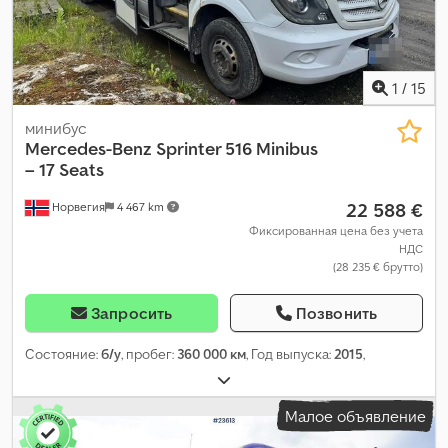
1
/
15
минибус
Mercedes-Benz
Sprinter 516 Minibus
– 17 Seats
22 588 €
Норвегия
4 467 km
Фиксированная цена без учета
НДС
(28 235 € брутто)
Запросить
Позвонить
Состояние:
б/у
, пробег:
360 000 км
, Год выпуска:
2015
,
Малое объявление