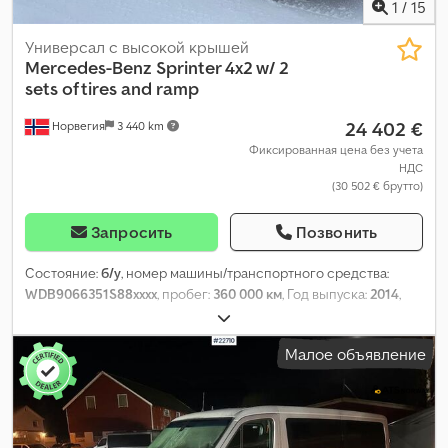
1
/
15
Универсал с высокой крышей
Mercedes-Benz
Sprinter 4x2 w/ 2
sets of tires and ramp
24 402 €
Норвегия
3 440 km
Фиксированная цена без учета
НДС
(30 502 € брутто)
Запросить
Позвонить
Состояние:
б/у
, номер машины/транспортного средства:
WDB9066351S88xxxx
, пробег:
360 000 км
, Год выпуска:
2014
,
Малое объявление