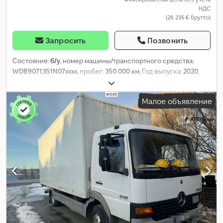
НДС
(28 235 € брутто)
Запросить
Позвонить
Состояние:
б/у
, номер машины/транспортного средства:
WDB9071351N07xxxx
, пробег:
350 000 км
, Год выпуска:
2020
,
Малое объявление