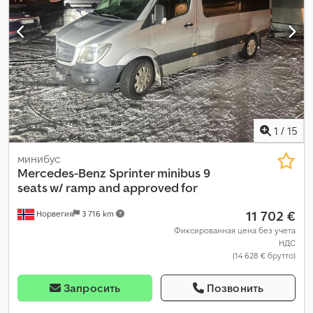
1
/
15
минибус
Mercedes-Benz
Sprinter minibus 9
seats w/ ramp and approved for
11 702 €
Норвегия
3 716 km
Фиксированная цена без учета
НДС
(14 628 € брутто)
Запросить
Позвонить