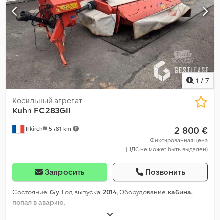
1
/
7
Косильный агрегат
Kuhn
FC283GII
2 800 €
Illkirch
5 781 km
Фиксированная цена
(НДС не может быть выделен)
Запросить
Позвонить
Состояние:
б/у
, Год выпуска:
2014
, Оборудование:
кабина,
попал в аварию
,