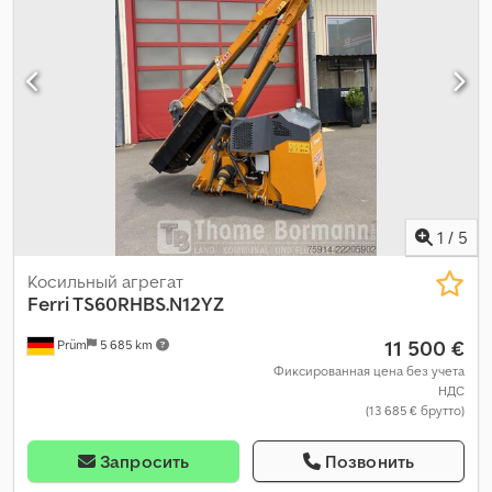
1
/
5
Косильный агрегат
Ferri TS60RHBS.N12YZ
11 500 €
Prüm
5 685 km
Фиксированная цена без учета
НДС
(13 685 € брутто)
Запросить
Позвонить