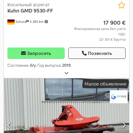
Косильный агрегат
Kuhn
GMD 9530-FF
17 900 €
Schora
5 285 km
Фиксированная цена без учета
НДС
(21 301 € брутто)
Запросить
Позвонить
Состояние:
б/у
, Год выпуска:
2019
,
Малое объявление