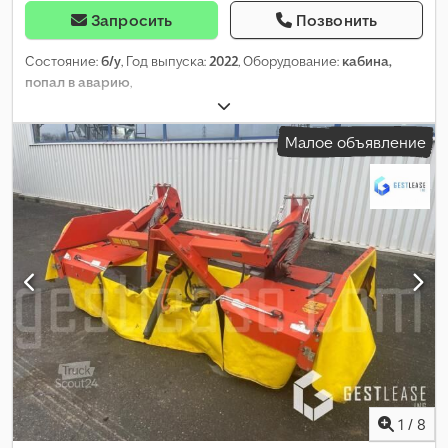
Запросить
Позвонить
Состояние:
б/у
, Год выпуска:
2022
, Оборудование:
кабина,
попал в аварию
,
Малое объявление
1
/
8