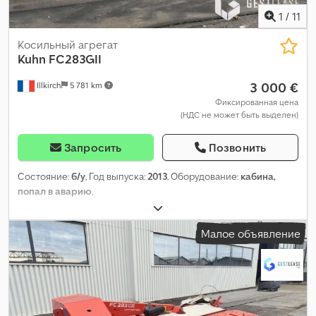
1
/
11
Косильный агрегат
Kuhn
FC283GII
3 000 €
Illkirch
5 781 km
Фиксированная цена
(НДС не может быть выделен)
Запросить
Позвонить
Состояние:
б/у
, Год выпуска:
2013
, Оборудование:
кабина,
попал в аварию
,
Малое объявление