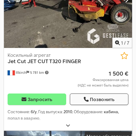
1
/
7
Косильный агрегат
Jet Cut
JET CUT T320 FINGER
1 500 €
Illkirch
5 781 km
Фиксированная цена
(НДС не может быть выделен)
Запросить
Позвонить
Состояние:
б/у
, Год выпуска:
2010
, Оборудование:
кабина,
попал в аварию
,