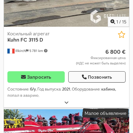
1
/
15
Косильный агрегат
Kuhn
FC 3115 D
6 800 €
Illkirch
5 781 km
Фиксированная цена
(НДС не может быть выделен)
Запросить
Позвонить
Состояние:
б/у
, Год выпуска:
2021
, Оборудование:
кабина,
попал в аварию
,
Малое объявление