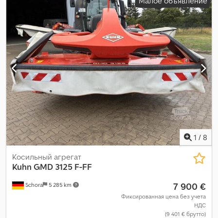
Малое объявление
1
/
8
Косильный агрегат
Kuhn
GMD 3125 F-FF
7 900 €
Schora
5 285 km
Фиксированная цена без учета
НДС
(9 401 € брутто)