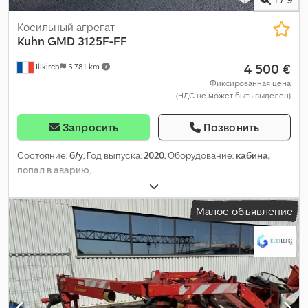
Косильный агрегат
Kuhn
GMD 3125F-FF
4 500 €
Illkirch
5 781 km
Фиксированная цена
(НДС не может быть выделен)
Запросить
Позвонить
Состояние:
б/у
, Год выпуска:
2020
, Оборудование:
кабина,
попал в аварию
,
Малое объявление