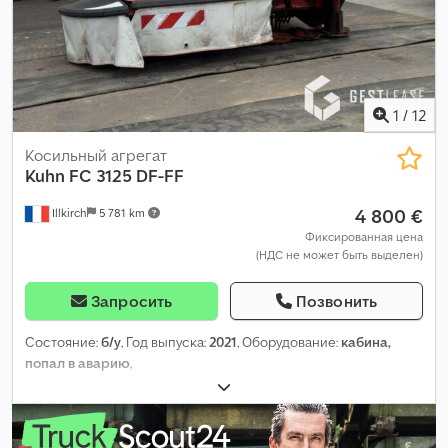
1
/
12
Косильный агрегат
Kuhn
FC 3125 DF-FF
4 800 €
Illkirch
5 781 km
Фиксированная цена
(НДС не может быть выделен)
Запросить
Позвонить
Состояние:
б/у
, Год выпуска:
2021
, Оборудование:
кабина,
попал в аварию
,