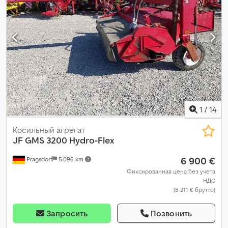
1
/
14
Косильный агрегат
JF
GMS 3200 Hydro-Flex
6 900 €
Pragsdorf
5 096 km
Фиксированная цена без учета
НДС
(8 211 € брутто)
Запросить
Позвонить