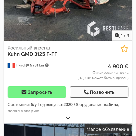
1
/
9
Косильный агрегат
Kuhn
GMD 3125 F-FF
4 900 €
Illkirch
5 781 km
Фиксированная цена
(НДС не может быть выделен)
Запросить
Позвонить
Состояние:
б/у
, Год выпуска:
2020
, Оборудование:
кабина,
попал в аварию
,
Малое объявление