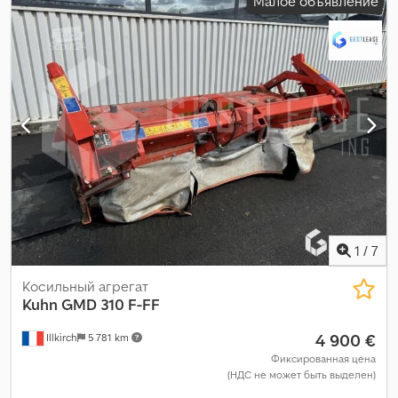
Малое объявление
1
/
7
Косильный агрегат
Kuhn
GMD 310 F-FF
4 900 €
Illkirch
5 781 km
Фиксированная цена
(НДС не может быть выделен)