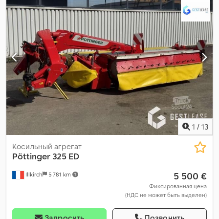
1
/
13
Косильный агрегат
Pöttinger
325 ED
5 500 €
Illkirch
5 781 km
Фиксированная цена
(НДС не может быть выделен)
Запросить
Позвонить