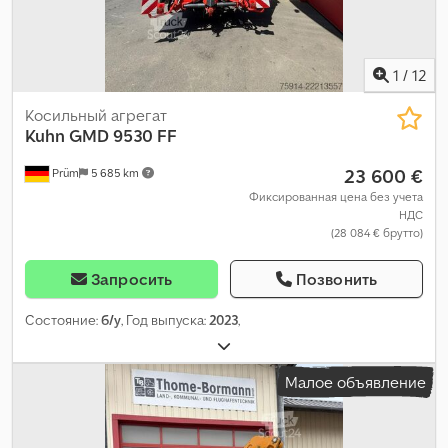
1
/
12
Косильный агрегат
Kuhn
GMD 9530 FF
23 600 €
Prüm
5 685 km
Фиксированная цена без учета
НДС
(28 084 € брутто)
Запросить
Позвонить
Состояние:
б/у
, Год выпуска:
2023
,
Малое объявление