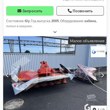
Запросить
Позвонить
Состояние:
б/у
, Год выпуска:
2005
, Оборудование:
кабина,
попал в аварию
,
Малое объявление
1
/
9