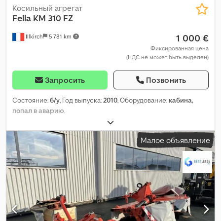
Косильный агрегат
Fella
KM 310 FZ
1 000 €
Illkirch
5 781 km
Фиксированная цена
(НДС не может быть выделен)
Запросить
Позвонить
Состояние:
б/у
, Год выпуска:
2010
, Оборудование:
кабина,
попал в аварию
,
Малое объявление