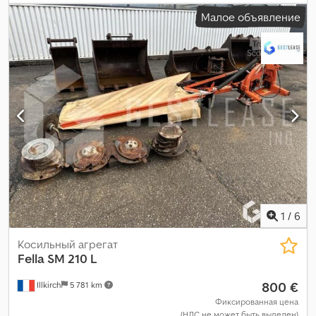
Малое объявление
1
/
6
Косильный агрегат
Fella
SM 210 L
800 €
Illkirch
5 781 km
Фиксированная цена
(НДС не может быть выделен)