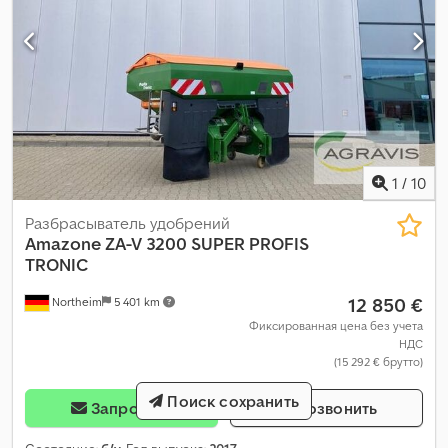
1
/
10
Разбрасыватель удобрений
Amazone
ZA-V 3200 SUPER PROFIS
TRONIC
12 850 €
Northeim
5 401 km
Фиксированная цена без учета
НДС
(15 292 € брутто)
Поиск сохранить
Запросить
Позвонить