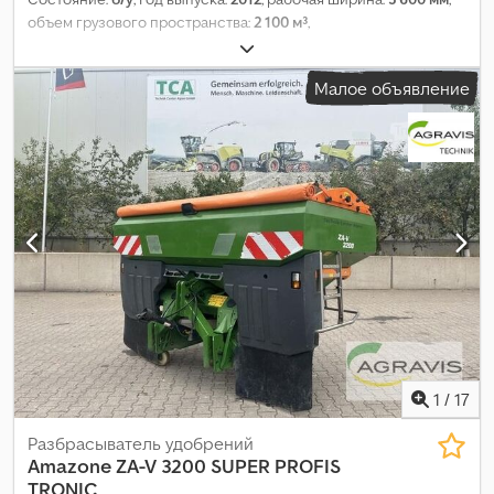
объем грузового пространства:
2 100 м³
,
Малое объявление
1
/
17
Разбрасыватель удобрений
Amazone
ZA-V 3200 SUPER PROFIS
TRONIC