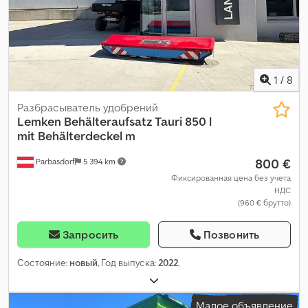
1
/
8
Разбрасыватель удобрений
Lemken
Behälteraufsatz Tauri 850 l
mit Behälterdeckel m
800 €
Parbasdorf
5 394 km
Фиксированная цена без учета
НДС
(960 € брутто)
Запросить
Позвонить
Состояние:
новый
, Год выпуска:
2022
,
Малое объявление