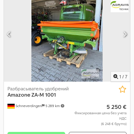
1
/
7
Разбрасыватель удобрений
Amazone
ZA-M 1001
5 250 €
Schneverdingen
5 289 km
Фиксированная цена без учета
НДС
(6 248 € брутто)