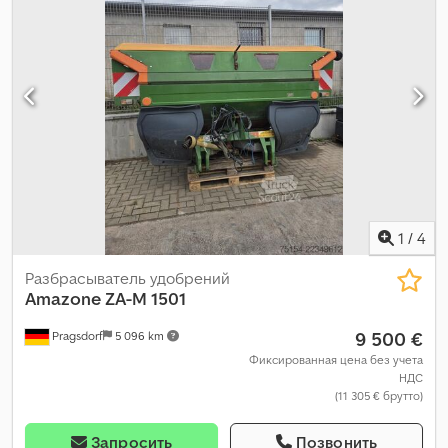
1998/2000 Пробег: 467 000 км наработка: 22 100 моточасов
Дата регистрации: май 2017 г. Двигатель: 6-цилиндровый John
Deere, объём 8100 см³, мощность: 224 кВт/304 л.с. Размер шин:
1050/50 R32 Привод: 4×2 Гидравлический привод Автопилот
Trimble Система контроля давления в шинах
Централизованная система смазки Кондиционер
Всасывающий рукав Объём бака: 16 м³ Максимальная
скорость: 40 км/ч ТЕХНИЧЕСКОЕ СОСТОЯНИЕ Состояние:
Двигатель заводится и работает Трансмиссия: Машина
движется вперёд и назад Задний карданный вал отсутствует
Codjzmv Uhspfx Acisha Машина в очень хорошем техническом
и визуальном состоянии. Использовалась и обслуживалась в
1
/
4
Германии.
Разбрасыватель удобрений
Amazone
ZA-M 1501
9 500 €
Pragsdorf
5 096 km
Фиксированная цена без учета
НДС
(11 305 € брутто)
Запросить
Позвонить