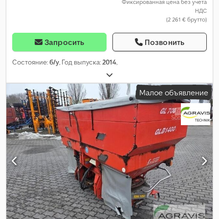
Фиксированная цена без учета
НДС
(2 261 € брутто)
Запросить
Позвонить
Состояние:
б/у
, Год выпуска:
2014
,
Малое объявление