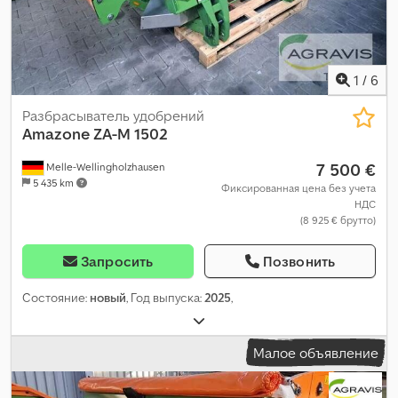
1
/
6
Разбрасыватель удобрений
Amazone
ZA-M 1502
7 500 €
Melle-Wellingholzhausen
5 435 km
Фиксированная цена без учета
НДС
(8 925 € брутто)
Запросить
Позвонить
Состояние:
новый
, Год выпуска:
2025
,
Малое объявление