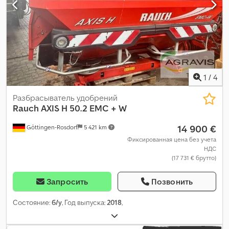
1
/
4
Разбрасыватель удобрений
Rauch
AXIS H 50.2 EMC + W
14 900 €
Göttingen-Rosdorf
5 421 km
Фиксированная цена без учета
НДС
(17 731 € брутто)
Запросить
Позвонить
Состояние:
б/у
, Год выпуска:
2018
,