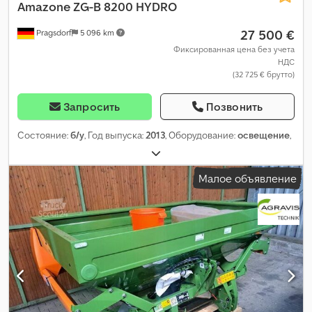
Amazone
ZG-B 8200 HYDRO
27 500 €
Pragsdorf
5 096 km
Фиксированная цена без учета
НДС
(32 725 € брутто)
Запросить
Позвонить
Состояние:
б/у
, Год выпуска:
2013
, Оборудование:
освещение
,
Малое объявление