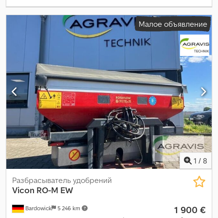
Малое объявление
1
/
8
Разбрасыватель удобрений
Vicon
RO-M EW
1 900 €
Bardowick
5 246 km