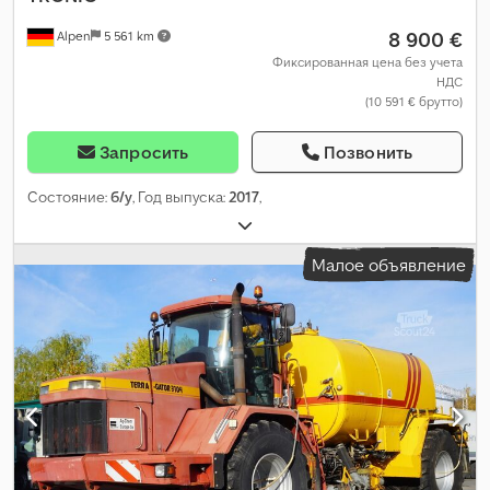
8 900 €
Alpen
5 561 km
Фиксированная цена без учета
НДС
(10 591 € брутто)
Запросить
Позвонить
Состояние:
б/у
, Год выпуска:
2017
,
Малое объявление