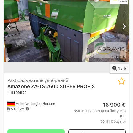
1
/
8
Разбрасыватель удобрений
Amazone
ZA-TS 2600 SUPER PROFIS
TRONIC
16 900 €
Melle-Wellingholzhausen
5 435 km
Фиксированная цена без учета
НДС
(20 111 € брутто)