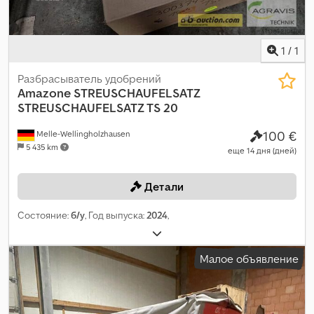
1
/
1
Разбрасыватель удобрений
Amazone
STREUSCHAUFELSATZ
STREUSCHAUFELSATZ TS 20
100 €
Melle-Wellingholzhausen
5 435 km
еще 14 дня (дней)
Детали
Состояние:
б/у
, Год выпуска:
2024
,
Малое объявление