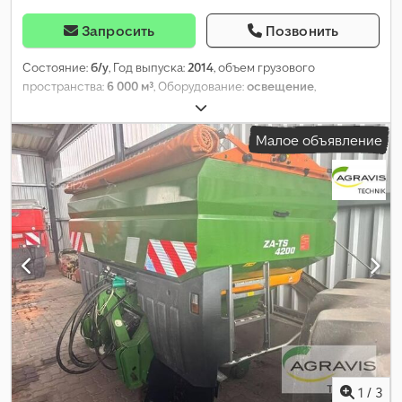
Запросить
Позвонить
Состояние:
б/у
, Год выпуска:
2014
, объем грузового
пространства:
6 000 м³
, Оборудование:
освещение
,
Малое объявление
1
/
3