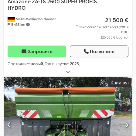
Amazone
ZA-TS 2600 SUPER PROFIS
HYDRO
21 500 €
Melle-Wellingholzhausen
5 435 km
Фиксированная цена без учета
НДС
(25 585 € брутто)
Запросить
Позвонить
Состояние:
новый
, Год выпуска:
2025
,
Клик-аут