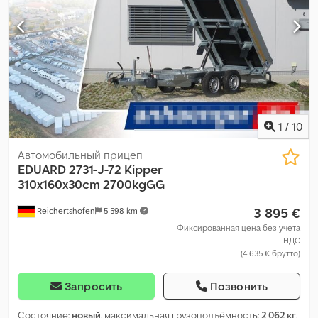
1
/
10
Автомобильный прицеп
EDUARD
2731-J-72 Kipper
310x160x30cm 2700kgGG
3 895 €
Reichertshofen
5 598 km
Фиксированная цена без учета
НДС
(4 635 € брутто)
Запросить
Позвонить
Состояние:
новый
, максимальная грузоподъёмность:
2 062 кг
,