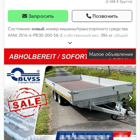
(2 498 € брутто)
Запросить
Позвонить
Состояние:
новый
, номер машины/транспортного средства:
AHW 2514-4-PB30-200-56-2
, собственный вес:
394 кг
, общий
вес:
2 000 кг
, длина грузового отсека:
2 500 мм
, ширина
пространства для загрузки:
1 450 мм
, высота грузового
Малое объявление
отсека:
300 мм
, Год выпуска:
2026
,