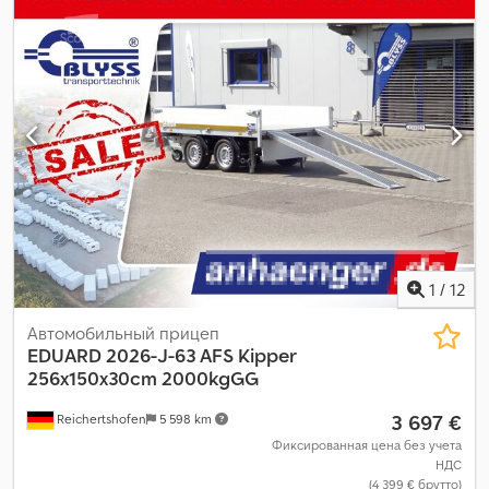
1
/
12
Автомобильный прицеп
EDUARD
2026-J-63 AFS Kipper
256x150x30cm 2000kgGG
3 697 €
Reichertshofen
5 598 km
Фиксированная цена без учета
НДС
(4 399 € брутто)