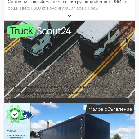
Состояние:
новый
, максимальная грузоподъёмность:
954 кг
,
общий вес:
1 300 кг
, конфигурация осей:
1 ось
,
Продажа более чем 4 миллионам
заинтересованных ежемесячно
Выбрать пакет дилера
Малое объявление
Создать отдельное объявление