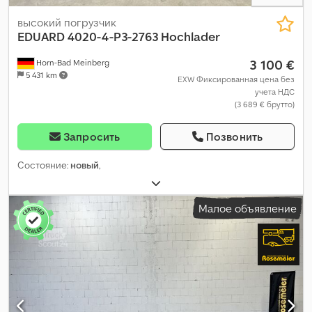
высокий погрузчик
EDUARD
4020-4-P3-2763 Hochlader
3 100 €
Horn-Bad Meinberg
5 431 km
EXW Фиксированная цена без
учета НДС
(3 689 € брутто)
Запросить
Позвонить
Состояние:
новый
,
Малое объявление