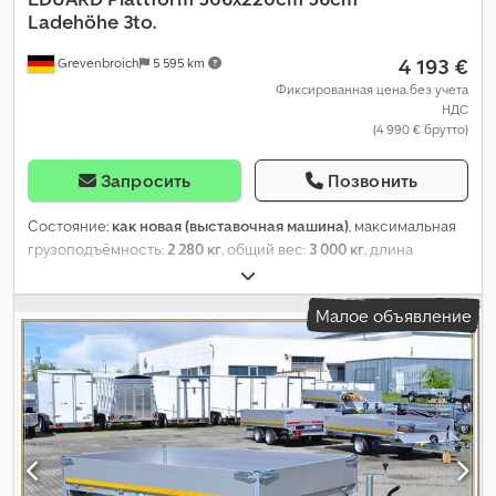
Ladehöhe 3to.
4 193 €
Grevenbroich
5 595 km
Фиксированная цена без учета
НДС
(4 990 € брутто)
Запросить
Позвонить
Состояние:
как новая (выставочная машина)
, максимальная
грузоподъёмность:
2 280 кг
, общий вес:
3 000 кг
, длина
грузового отсека:
5 060 мм
, ширина пространства для
загрузки:
2 200 мм
, Год выпуска:
2023
,
Малое объявление