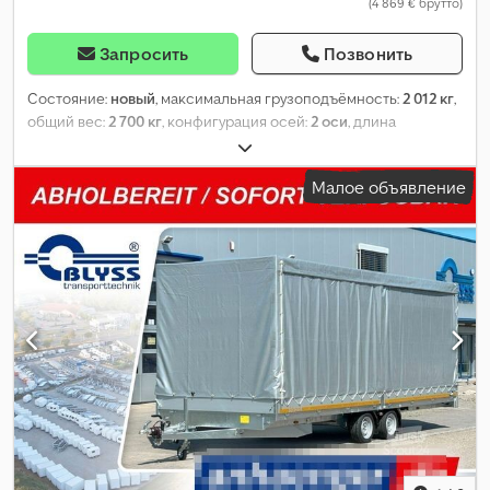
(4 869 € брутто)
Запросить
Позвонить
Состояние:
новый
, максимальная грузоподъёмность:
2 012 кг
,
общий вес:
2 700 кг
, конфигурация осей:
2 оси
, длина
грузового отсека:
2 560 мм
, ширина пространства для
загрузки:
1 500 мм
, высота грузового отсека:
300 мм
,
Малое объявление