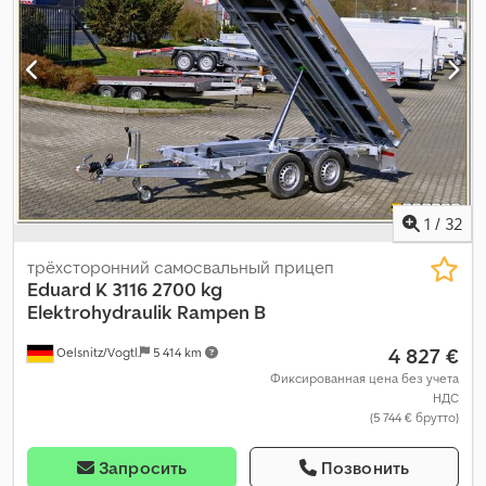
1
/
32
трёхсторонний самосвальный прицеп
Eduard
K 3116 2700 kg
Elektrohydraulik Rampen B
4 827 €
Oelsnitz/Vogtl.
5 414 km
Фиксированная цена без учета
НДС
(5 744 € брутто)
Запросить
Позвонить