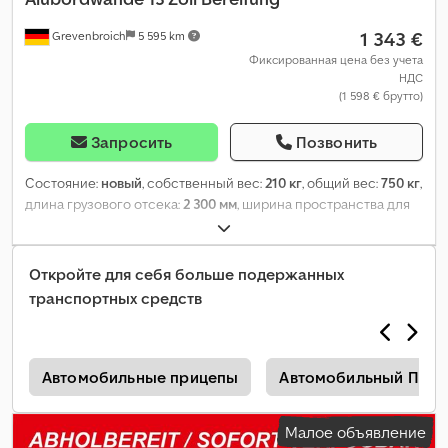
1 343 €
Grevenbroich
5 595 km
Фиксированная цена без учета
НДС
(1 598 € брутто)
Запросить
Позвонить
Состояние:
новый
, собственный вес:
210 кг
, общий вес:
750 кг
,
длина грузового отсека:
2 300 мм
, ширина пространства для
загрузки:
1 450 мм
, высота грузового отсека:
30 мм
,
Откройте для себя больше подержанных
транспортных средств
л
Автомобильные прицепы
Автомобильный Приц
Малое объявление