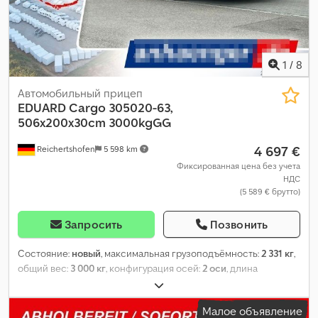
1
/
8
Автомобильный прицеп
EDUARD
Cargo 305020-63,
506x200x30cm 3000kgGG
4 697 €
Reichertshofen
5 598 km
Фиксированная цена без учета
НДС
(5 589 € брутто)
Запросить
Позвонить
Состояние:
новый
, максимальная грузоподъёмность:
2 331 кг
,
общий вес:
3 000 кг
, конфигурация осей:
2 оси
, длина
грузового отсека:
5 060 мм
, ширина пространства для
загрузки:
2 000 мм
, высота грузового отсека:
300 мм
,
Малое объявление