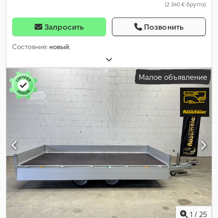
(2 340 € брутто)
Запросить
Позвонить
Состояние:
новый
,
Малое объявление
1
/
25