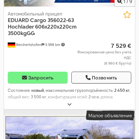
1
/
9
Автомобильный прицеп
EDUARD
Cargo 356022-63
Hochlader 606x220x220cm
3500kgGG
7 529 €
Reichertshofen
5 598 km
Фиксированная цена без учета
НДС
(8 960 € брутто)
Запросить
Позвонить
Состояние:
новый
, максимальная грузоподъёмность:
2 450 кг
,
общий вес:
3 500 кг
, конфигурация осей:
2 оси
, длина
грузового отсека:
6 060 мм
, ширина пространства для
загрузки:
2 200 мм
, высота грузового отсека:
2 200 мм
,
Малое объявление