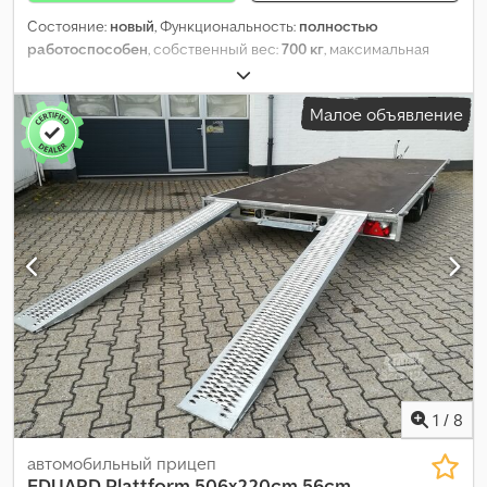
Состояние:
новый
, Функциональность:
полностью
работоспособен
, собственный вес:
700 кг
, максимальная
грузоподъёмность:
2 000 кг
, общий вес:
2 700 кг
,
конфигурация осей:
2 оси
, длина грузового отсека:
3 100 мм
,
Малое объявление
ширина пространства для загрузки:
1 600 мм
, высота
грузового отсека:
300 мм
, общая длина:
4 650 мм
, размер
шины:
195/50R13C
, тормоз прицепа:
прицеп с тормозами
,
1
/
8
автомобильный прицеп
EDUARD
Plattform 506x220cm 56cm