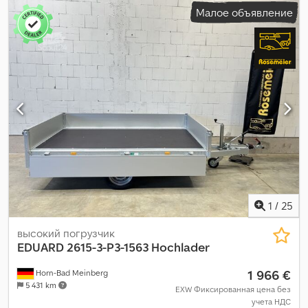
Малое объявление
отсека:
300 мм
, размер шины:
195/50R13C
,
1
/
25
высокий погрузчик
EDUARD
2615-3-P3-1563 Hochlader
1 966 €
Horn-Bad Meinberg
5 431 km
EXW Фиксированная цена без
учета НДС