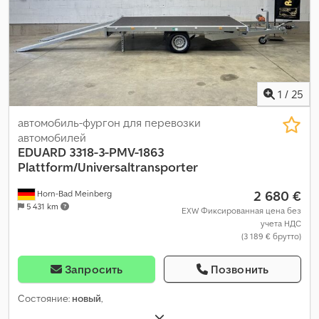
1
/
25
автомобиль-фургон для перевозки
автомобилей
EDUARD
3318-3-PMV-1863
Plattform/Universaltransporter
2 680 €
Horn-Bad Meinberg
5 431 km
EXW Фиксированная цена без
учета НДС
(3 189 € брутто)
Запросить
Позвонить
Состояние:
новый
,