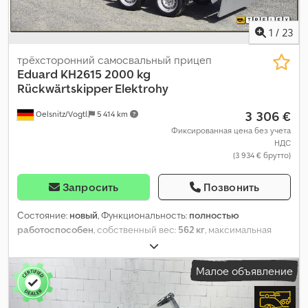
1
/
23
трёхсторонний самосвальный прицеп
Eduard
KH2615 2000 kg
Rückwärtskipper Elektrohy
3 306 €
Oelsnitz/Vogtl.
5 414 km
Фиксированная цена без учета
НДС
(3 934 € брутто)
Запросить
Позвонить
Состояние:
новый
, Функциональность:
полностью
работоспособен
, собственный вес:
562 кг
, максимальная
грузоподъёмность:
1 438 кг
, общий вес:
2 000 кг
,
конфигурация осей:
2 оси
, длина грузового отсека:
2 560 мм
,
Малое объявление
ширина пространства для загрузки:
1 500 мм
, высота
грузового отсека:
300 мм
, общая длина:
3 850 мм
, общая
ширина:
1 620 мм
, размер шины:
155/80R13
, тормоз прицепа: