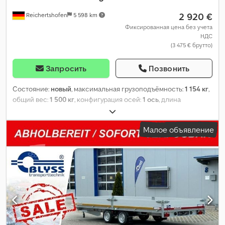
2 920 €
Reichertshofen
5 598 km
Фиксированная цена без учета
НДС
(3 475 € брутто)
Запросить
Позвонить
Состояние:
новый
, максимальная грузоподъёмность:
1 154 кг
,
общий вес:
1 500 кг
, конфигурация осей:
1 ось
, длина
грузового отсека:
2 560 мм
, ширина пространства для
загрузки:
150 мм
, высота грузового отсека:
30 мм
,
Малое объявление