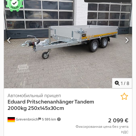
1
/
8
Автомобильный прицеп
Eduard
Pritschenanhänger Tandem
2000kg 250x145x30cm
2 099 €
Grevenbroich
5 595 km
Фиксированная цена без учета
НДС