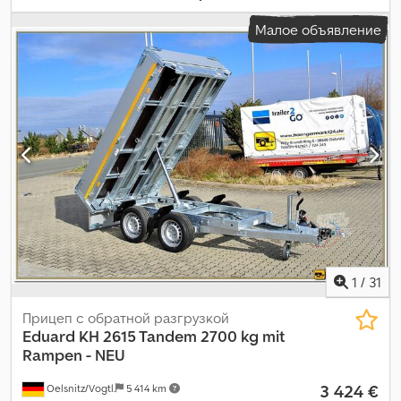
Малое объявление
1
/
31
Прицеп с обратной разгрузкой
Eduard
KH 2615 Tandem 2700 kg mit
Rampen - NEU
3 424 €
Oelsnitz/Vogtl.
5 414 km