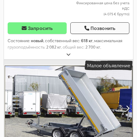
Фиксированная цена без учета
НДС
(4 075 € брутто)
Запросить
Позвонить
Состояние:
новый
, собственный вес:
618 кг
, максимальная
грузоподъёмность:
2 082 кг
, общий вес:
2 700 кг
,
конфигурация осей:
2 оси
, длина грузового отсека:
2 570 мм
,
ширина пространства для загрузки:
1 500 мм
, высота
Малое объявление
грузового отсека:
300 мм
, общая длина:
3 850 мм
, общая
ширина:
1 620 мм
, размер шины:
195/50R13C
, тормоз прицепа:
прицеп с тормозами
,