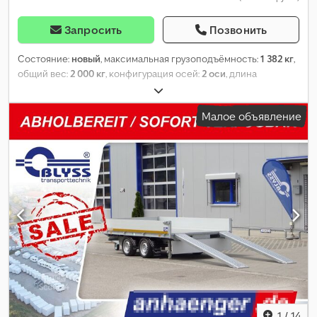
Запросить
Позвонить
Состояние:
новый
, максимальная грузоподъёмность:
1 382 кг
,
общий вес:
2 000 кг
, конфигурация осей:
2 оси
, длина
грузового отсека:
2 560 мм
, ширина пространства для
загрузки:
1 500 мм
, высота грузового отсека:
300 мм
,
Малое объявление
1
/
14