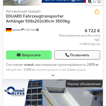
1
/
10
Автовозный прицеп
EDUARD
Fahrzeugtransporter
Anhänger 506x202x30cm 3500kg
6 722 €
Seesen
5 377 km
Фиксированная цена без учета
НДС
(7 999 € брутто)
Запросить
Позвонить
Состояние:
новый
, максимальная грузоподъёмность:
2 575 кг
,
общий вес:
3 500 кг
, конфигурация осей:
2 оси
, длина
грузового отсека:
5 060 мм
, ширина пространства для
загрузки:
2 020 мм
, высота грузового отсека:
300 мм
,
Малое объявление