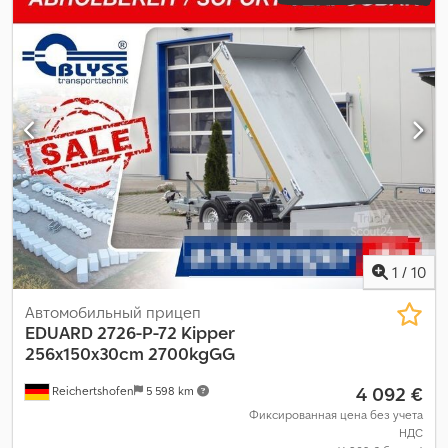
1
/
10
Автомобильный прицеп
EDUARD
2726-P-72 Kipper
256x150x30cm 2700kgGG
4 092 €
Reichertshofen
5 598 km
Фиксированная цена без учета
НДС