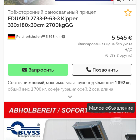
Трёхсторонний самосвальный прицеп
EDUARD
2733-P-63-3 Kipper
330x180x30cm 2700kgGG
5 545 €
Reichertshofen
5 598 km
Фиксированная цена без учета
НДС
(6 599 € брутто)
Запросить
Позвонить
Состояние:
новый
, максимальная грузоподъёмность:
1 892 кг
,
общий вес:
2 700 кг
, конфигурация осей:
2 оси
, длина
грузового отсека:
3 300 мм
, ширина пространства для
загрузки:
1 800 мм
, высота грузового отсека:
300 мм
,
Малое объявление