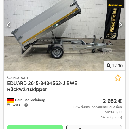
прицеп с тормозами
,
1
/
30
Самосвал
EDUARD
2615-3-13-1563-J BWE
Rückwärtskipper
2 982 €
Horn-Bad Meinberg
5 431 km
EXW Фиксированная цена без
учета НДС
(3 549 € брутто)