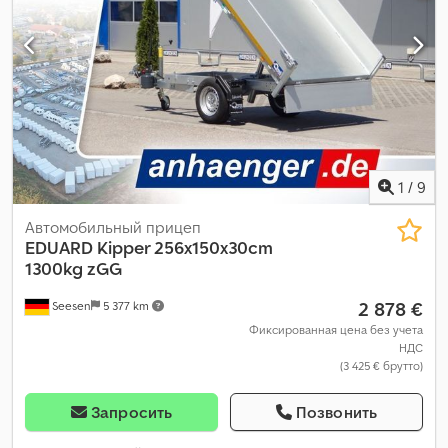
1
/
9
Автомобильный прицеп
EDUARD
Kipper 256x150x30cm
1300kg zGG
2 878 €
Seesen
5 377 km
Фиксированная цена без учета
НДС
(3 425 € брутто)
Запросить
Позвонить