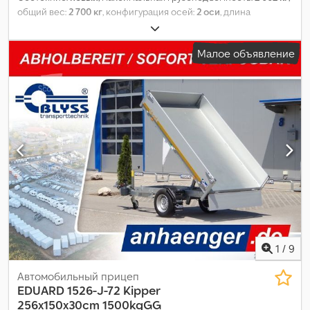
общий вес:
2 700 кг
, конфигурация осей:
2 оси
, длина
грузового отсека:
3 100 мм
, ширина пространства для
загрузки:
1 600 мм
, высота грузового отсека:
300 мм
,
Малое объявление
1
/
9
Автомобильный прицеп
EDUARD
1526-J-72 Kipper
256x150x30cm 1500kgGG