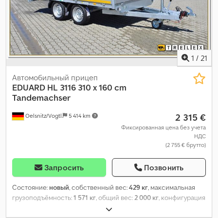
1
/
21
Автомобильный прицеп
EDUARD
HL 3116 310 x 160 cm
Tandemachser
2 315 €
Oelsnitz/Vogtl.
5 414 km
Фиксированная цена без учета
НДС
(2 755 € брутто)
Запросить
Позвонить
Состояние:
новый
, собственный вес:
429 кг
, максимальная
грузоподъёмность:
1 571 кг
, общий вес:
2 000 кг
, конфигурация
осей:
2 оси
, длина грузового отсека:
3 110 мм
, ширина
пространства для загрузки:
1 600 мм
, высота грузового