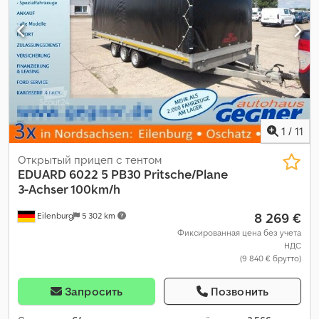
1
/
11
Открытый прицеп с тентом
EDUARD
6022 5 PB30 Pritsche/Plane
3-Achser 100km/h
8 269 €
Eilenburg
5 302 km
Фиксированная цена без учета
НДС
(9 840 € брутто)
Запросить
Позвонить