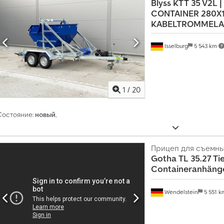
Blyss
KTT 35 V2L |
CONTAINER 280X
KABELTROMMEL
Isselburg
5 543 km
1
/
20
Состояние:
новый
,
Прицеп для съемны
Gotha
TL 35.27 Ti
Containeranhänge
Wendelstein
5 551 