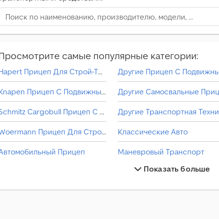
Просмотрите самые популярные категории:
Hapert Прицеп Для Строй-Техники
Knapen Прицеп С Подвижным Полом
Schmitz Cargobull Прицеп С Подвижным Полом
Woermann Прицеп Для Строй-Техники
Классические Авто
Автомобильный Прицеп
Маневровый Транспорт
Показать больше
Другие 3-Сторонний Самосвал
Мини Самосвал
Другие Классические Авто
Прицеп Для Лошадей
Другие Прицеп Для Строй-Техники
Прицеп Для Мотоцикла