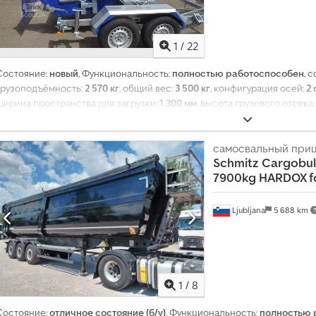
1
/
22
Состояние:
новый
, Функциональность:
полностью работоспособен
, 
грузоподъёмность:
2 570 кг
, общий вес:
3 500 кг
, конфигурация осей:
2 
ширина пространства для загрузки:
1 300 мм
, высота грузового отсека
пространства:
2 м³
, размер шины:
14 Zoll
, цвет:
синий
,
самосвальный при
Schmitz Cargobul
7900kg HARDOX fo
Ljubljana
5 688 km
1
/
8
Состояние:
отличное состояние (б/у)
, Функциональность:
полностью 