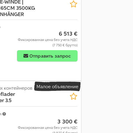
 E-WINDE |
165CM 3500KG
ANHÄNGER
6 513 €
Фиксированная цена без учета НДС
(7 750 € брутто)
Отправить запрос
Малое объявление
х контейнеров
eflader
r 3.5
km
3 300 €
Фиксированная цена без учета НДС
(3 927 € брутто)