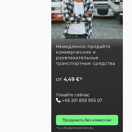
Немедленно продайте
коммерческие и
развлекательные
транспортные средства
от
4,49 €
*
Узнайте сейчас
+49 201 858 955 07
продавать без комиссии
*за объявление/месяц