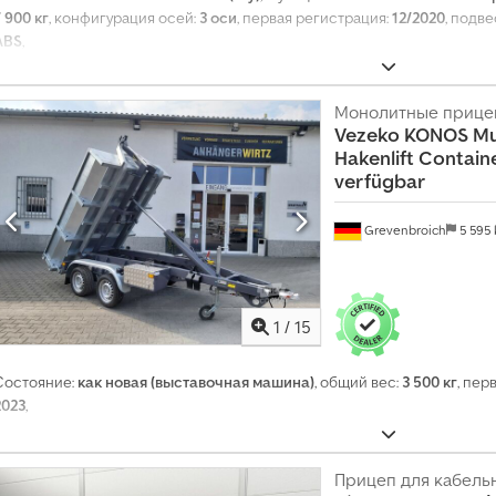
7 900 кг
, конфигурация осей:
3 оси
, первая регистрация:
12/2020
, подве
ABS
,
Монолитные прице
Vezeko
KONOS Mu
Hakenlift Contain
verfügbar
Grevenbroich
5 595
1
/
15
Состояние:
как новая (выставочная машина)
, общий вес:
3 500 кг
, пер
2023
,
Прицеп для кабель