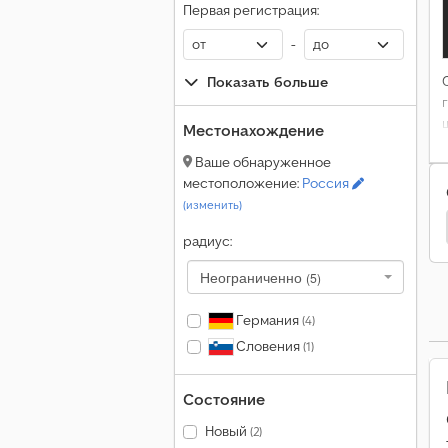
Первая регистрация:
-
Показать больше
Местонахождение
Ваше обнаруженное
местоположение:
Россия
(изменить)
цепы
Vezeko Рефрижератор
Vezeko Автовоз
радиус:
Неограниченно
(5)
Германия
(4)
Словения
(1)
Состояние
Новый
(2)