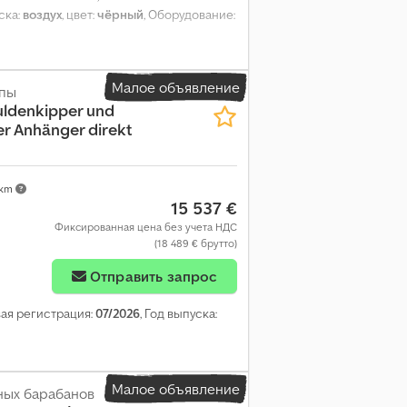
ска:
воздух
, цвет:
чёрный
, Оборудование:
Малое объявление
пы
ldenkipper und
er Anhänger direkt
 km
15 537 €
Фиксированная цена без учета НДС
(18 489 € брутто)
Отправить запрос
вая регистрация:
07/2026
, Год выпуска:
Малое объявление
ных барабанов