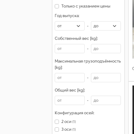
Только с указанием цены
Год выпуска:
-
Собственный вес [kg]:
-
Максимальная грузоподъёмность
[kg]:
-
Общий вес [kg]:
-
Конфигурация осей:
2 оси
(1)
3 оси
(1)