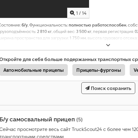
1
/
14
Состояние:
б/у
, Функциональность:
полностью работоспособен
, соб
грузоподъёмность:
2 810 кг
, общий вес:
3 500 кг
, первая регистрация:
0
ширина пространства для загрузки:
1 750 мм
, высота грузового отсека
ширина:
2 330 мм
, общая высота:
950 мм
, тормоз прицепа:
прицеп с то
Откройте для себя больше подержанных транспортных ср
Автомобильные прицепы
Прицепы-фургоны
V
Поиск сохранить
Б/у самосвальный прицеп
(5)
Сейчас просмотрите весь сайт TruckScout24 с более чем 1
транспортными средствами.