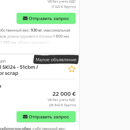
VB без учета НДС
(7 522 € брутто)
Отправить запрос
собственный вес:
930 кг
, максимальная
оси
, длина грузового отсека:
1 800 мм
,
:
1 000 мм
, объем грузового
Малое объявление
цеп
l
SKI24 - 51cbm /
r scrap
22 000 €
VB без учета НДС
(26 840 € брутто)
Отправить запрос
работоспособен
, собственный вес: