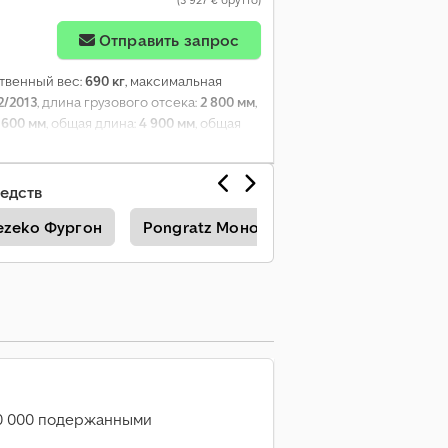
Отправить запрос
ственный вес:
690 кг
, максимальная
2/2013
, длина грузового отсека:
2 800 мм
,
:
600 мм
, общая длина:
4 900 мм
, общая
рмозами
, Год выпуска:
2013
,
едств
ezeko Фургон
Pongratz Монолитные Прицепы
U
20 000 подержанными