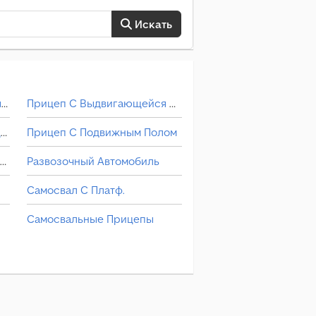
Искать
Другие Прицеп С Подвижным Полом
Прицеп С Выдвигающейся Передней Стенкой
Другие Самосвальные Прицепы
Прицеп С Подвижным Полом
Другие Транспортная Техника Для Сельского Хозяйства
Развозочный Автомобиль
Самосвал С Платф.
Самосвальные Прицепы
Техника Для Взвешивания
Транспортная Техника Для Сельского Хозяйства