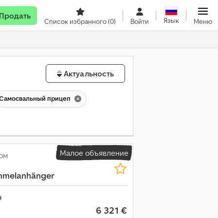
Продать
Язык
Список избранного
(0)
Войти
Меню
Актуальность
Самосвальный прицеп
Малое объявление
ом
g
mmelanhänger
6 321 €