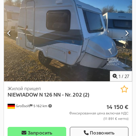
1
/
27
Жилой прицеп
NIEWIADOW
N 126 NN - Nr. 202 (2)
14 150 €
Großsolt
5 162 km
Фиксированная цена включая НДС
(11 891 € нетто)
Запросить
Позвонить