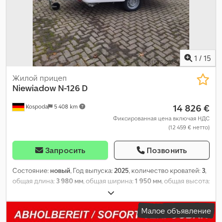
1
/
15
Жилой прицеп
Niewiadow
N-126 D
14 826 €
Kospoda
5 408 km
Фиксированная цена включая НДС
(12 459 € нетто)
Запросить
Позвонить
Состояние:
новый
, Год выпуска:
2025
, количество кроватей:
3
,
общая длина:
3 980 мм
, общая ширина:
1 950 мм
, общая высота:
2 230 мм
, конфигурация осей:
1 ось
, общий вес:
750 кг
,
Оборудование:
бортовая кухня
,
Малое объявление