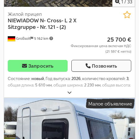
1
/
33
Жилой прицеп
NIEWIADOW
N- Cross- L 2 X
Sitzgruppe - Nr. 121 - (2)
25 700 €
Großsolt
5 162 km
Фиксированная цена включая НДС
(21 597 € нетто)
Запросить
Позвонить
Состояние:
новый
, Год выпуска:
2026
, количество кроватей:
3
,
общая длина:
5 610 мм
, общая ширина:
2 230 мм
, общая высота:
2 530 мм
, конфигурация осей:
1 ось
, общий вес:
1 000 кг
,
Оборудование:
ванная комната, отопитель стояночный
,
Малое объявление