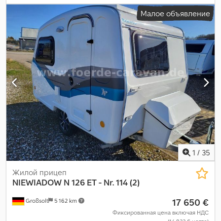
ванная комната, отопитель стояночный
,
Малое объявление
1
/
35
Жилой прицеп
NIEWIADOW
N 126 ET - Nr. 114 (2)
17 650 €
Großsolt
5 162 km
Фиксированная цена включая НДС