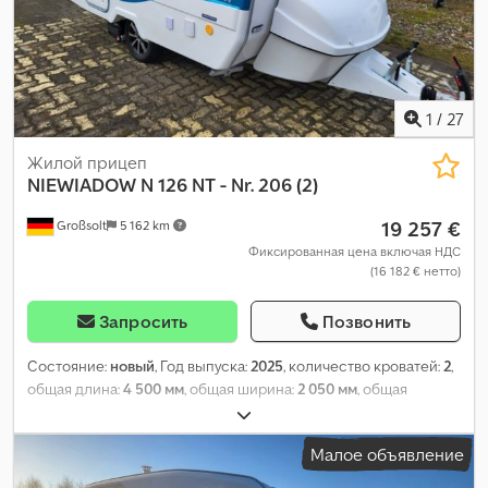
1
/
27
Жилой прицеп
NIEWIADOW
N 126 NT - Nr. 206 (2)
19 257 €
Großsolt
5 162 km
Фиксированная цена включая НДС
(16 182 € нетто)
Запросить
Позвонить
Состояние:
новый
, Год выпуска:
2025
, количество кроватей:
2
,
общая длина:
4 500 мм
, общая ширина:
2 050 мм
, общая
высота:
2 550 мм
, конфигурация осей:
1 ось
, общий вес:
850 кг
,
Оборудование:
ванная комната, отопитель стояночный
,
Малое объявление