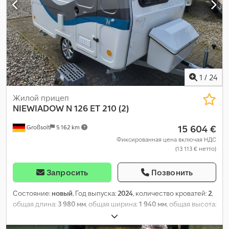
1
/
24
Жилой прицеп
NIEWIADOW
N 126 ET 210 (2)
15 604 €
Großsolt
5 162 km
Фиксированная цена включая НДС
(13 113 € нетто)
Запросить
Позвонить
Состояние:
новый
, Год выпуска:
2024
, количество кроватей:
2
,
общая длина:
3 980 мм
, общая ширина:
1 940 мм
, общая высота:
2 260 мм
, конфигурация осей:
1 ось
, общий вес:
750 кг
,
Оборудование:
ванная комната, отопитель стояночный
,