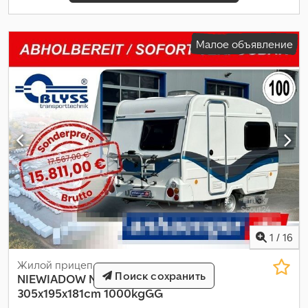
Малое объявление
1
/
16
Жилой прицеп
Поиск сохранить
NIEWIADOW
N126NT Wohnwagen
305x195x181cm 1000kgGG