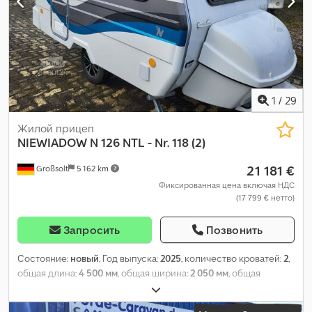
1
/
29
Жилой прицеп
NIEWIADOW
N 126 NTL - Nr. 118 (2)
21 181 €
Großsolt
5 162 km
Фиксированная цена включая НДС
(17 799 € нетто)
Запросить
Позвонить
Состояние:
новый
, Год выпуска:
2025
, количество кроватей:
2
,
общая длина:
4 500 мм
, общая ширина:
2 050 мм
, общая
высота:
2 550 мм
, конфигурация осей:
1 ось
, общий вес:
1 000
кг
, Оборудование:
ванная комната, отопитель стояночный
,