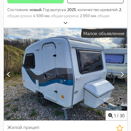
Состояние:
новый
, Год выпуска:
2025
, количество кроватей:
2
,
общая длина:
4 500 мм
, общая ширина:
2 050 мм
, общая
высота:
2 550 мм
, конфигурация осей:
1 ось
, общий вес:
850 кг
,
Оборудование:
ванная комната, отопитель стояночный
,
Малое объявление
1
/
30
Жилой прицеп