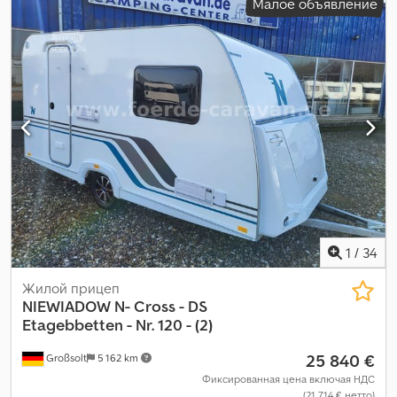
Малое объявление
1
/
34
Жилой прицеп
NIEWIADOW
N- Cross - DS
Etagebbetten - Nr. 120 - (2)
25 840 €
Großsolt
5 162 km
Фиксированная цена включая НДС
(21 714 € нетто)