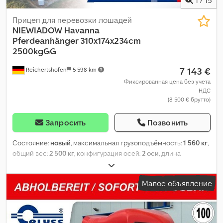
Прицеп для перевозки лошадей
NIEWIADOW
Havanna
Pferdeanhänger 310x174x234cm
2500kgGG
7 143 €
Reichertshofen
5 598 km
Фиксированная цена без учета
НДС
(8 500 € брутто)
Запросить
Позвонить
Состояние:
новый
, максимальная грузоподъёмность:
1 560 кг
,
общий вес:
2 500 кг
, конфигурация осей:
2 оси
, длина
грузового отсека:
3 100 мм
, ширина пространства для
загрузки:
1 740 мм
, высота грузового отсека:
2 340 мм
,
Малое объявление