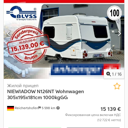
1
/
16
Жилой прицеп
NIEWIADOW
N126NT Wohnwagen
305x195x181cm 1000kgGG
15 139 €
Reichertshofen
5 598 km
Фиксированная цена включая НДС
(12 722 € нетто)