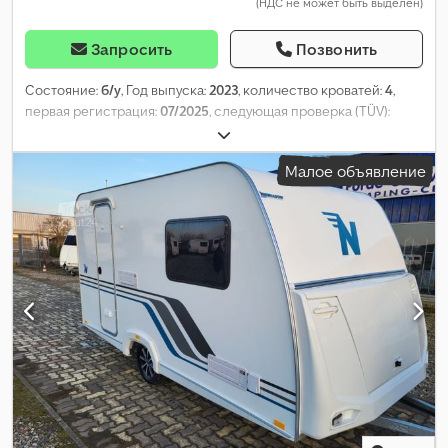
(НДС не может быть выделен)
Запросить
Позвонить
Состояние:
б/у
, Год выпуска:
2023
, количество кроватей:
4
,
первая регистрация:
07/2025
, следующая проверка (TÜV):
07/2027
, общая длина:
5 610 мм
, общая ширина:
2 230 мм
, общая
высота:
2 530 мм
, конфигурация осей:
1 ось
, общий вес:
1 000
Малое объявление
кг
, Оборудование:
ванная комната, отопитель стояночный
,