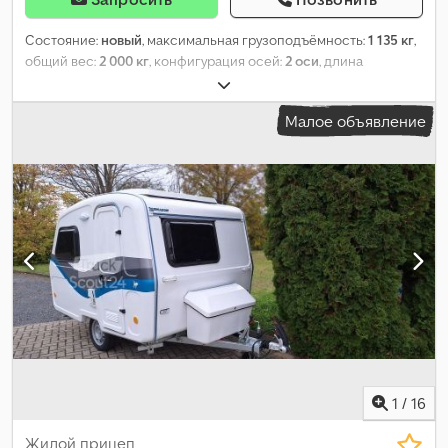
Состояние:
новый
, максимальная грузоподъёмность:
1 135 кг
,
общий вес:
2 000 кг
, конфигурация осей:
2 оси
, длина
грузового отсека:
3 100 мм
, ширина пространства для
загрузки:
1 740 мм
, высота грузового отсека:
2 300 мм
,
Малое объявление
1
/
16
Жилой прицеп