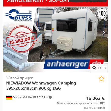
1
/
13
Жилой прицеп
NIEWIADOW
Wohnwagen Camping
395x205x183cm 900kg zGG
16 362 €
Dorsten-Wulfen
5 528 km
Фиксированная цена включая НДС
(13 750 € нетто)