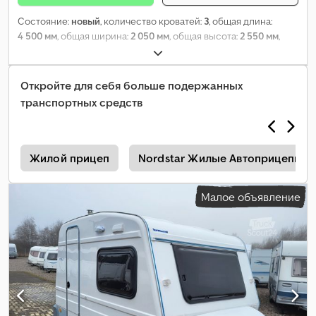
Состояние:
новый
, количество кроватей:
3
, общая длина:
4 500 мм
, общая ширина:
2 050 мм
, общая высота:
2 550 мм
,
конфигурация осей:
1 ось
, общий вес:
1 000 кг
, Оборудование:
отопитель стояночный
,
Откройте для себя больше подержанных
транспортных средств
й
Жилой прицеп
Nordstar Жилые Автоприцепы/
Малое объявление