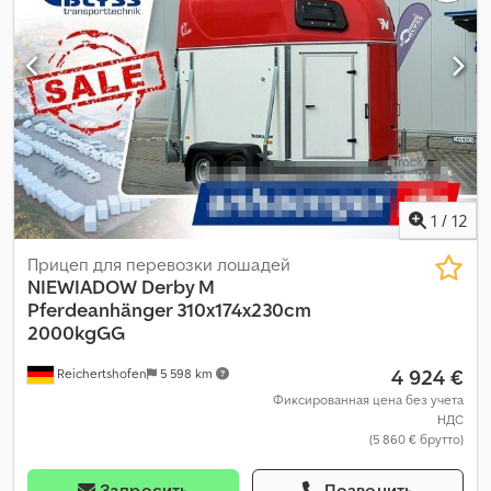
1
/
12
Прицеп для перевозки лошадей
NIEWIADOW
Derby M
Pferdeanhänger 310x174x230cm
2000kgGG
4 924 €
Reichertshofen
5 598 km
Фиксированная цена без учета
НДС
(5 860 € брутто)
Запросить
Позвонить