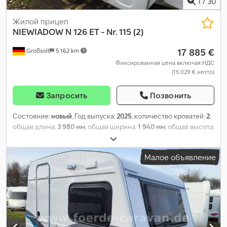
1
/
30
Жилой прицеп
NIEWIADOW
N 126 ET - Nr. 115 (2)
17 885 €
Großsolt
5 162 km
Фиксированная цена включая НДС
(15 029 € нетто)
Запросить
Позвонить
Состояние:
новый
, Год выпуска:
2025
, количество кроватей:
2
,
общая длина:
3 980 мм
, общая ширина:
1 940 мм
, общая высота:
2 260 мм
, конфигурация осей:
1 ось
, общий вес:
900 кг
,
Оборудование:
ванная комната, отопитель стояночный
,
Малое объявление