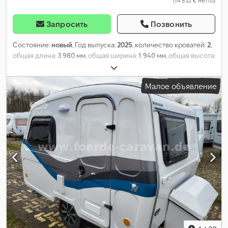
(14 832 € нетто)
Запросить
Позвонить
Состояние:
новый
, Год выпуска:
2025
, количество кроватей:
2
,
общая длина:
3 980 мм
, общая ширина:
1 940 мм
, общая высота:
2 260 мм
, конфигурация осей:
1 ось
, общий вес:
900 кг
,
Оборудование:
ванная комната, отопитель стояночный
,
Малое объявление