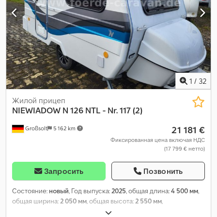
1
/
32
Жилой прицеп
NIEWIADOW
N 126 NTL - Nr. 117 (2)
21 181 €
Großsolt
5 162 km
Фиксированная цена включая НДС
(17 799 € нетто)
Запросить
Позвонить
Состояние:
новый
, Год выпуска:
2025
, общая длина:
4 500 мм
,
общая ширина:
2 050 мм
, общая высота:
2 550 мм
,
конфигурация осей:
1 ось
, общий вес:
1 000 кг
, Оборудование: