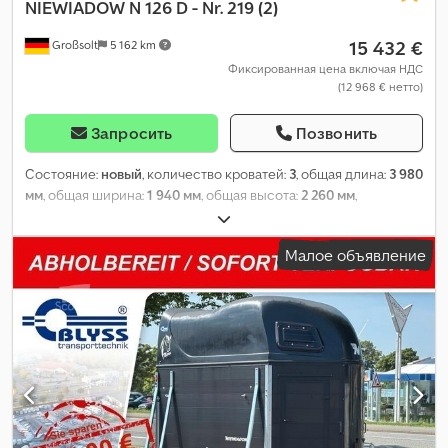
NIEWIADOW
N 126 D - Nr. 219 (2)
15 432 €
Großsolt
5 162 km
Фиксированная цена включая НДС
(12 968 € нетто)
Запросить
Позвонить
Состояние:
новый
, количество кроватей:
3
, общая длина:
3 980
мм
, общая ширина:
1 940 мм
, общая высота:
2 260 мм
,
конфигурация осей:
1 ось
, общий вес:
900 кг
, Оборудование:
отопитель стояночный
,
Малое объявление