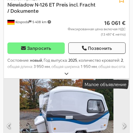
Niewiadow
N-126 ET Preis incl. Fracht
/ Dokumente
16 061 €
Kospoda
5 408 km
Фиксированная цена включая НДС
(13 497 € нетто)
Запросить
Позвонить
Состояние:
новый
, Год выпуска:
2025
, количество кроватей:
2
,
общая длина:
3 950 мм
, общая ширина:
1 950 мм
, общая высота:
2 220 мм
, конфигурация осей:
1 ось
, общий вес:
750 кг
,
Оборудование:
бортовая кухня
,
Малое объявление