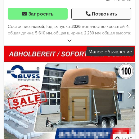
Запросить
Позвонить
Состояние:
новый
, Год выпуска:
2026
, количество кроватей:
4
,
общая длина:
5 610 мм
, общая ширина:
2 230 мм
, общая высота:
2 530 мм
, конфигурация осей:
1 ось
, общий вес:
1 000 кг
,
Оборудование:
ванная комната, отопитель стояночный
,
Малое объявление
1
/
15