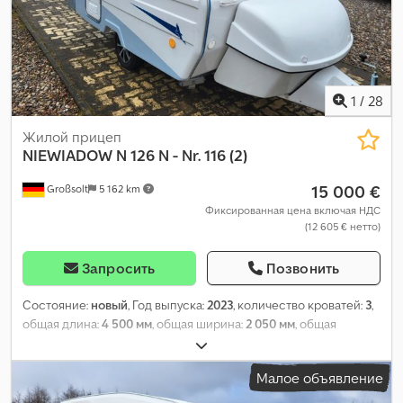
1
/
28
Жилой прицеп
NIEWIADOW
N 126 N - Nr. 116 (2)
15 000 €
Großsolt
5 162 km
Фиксированная цена включая НДС
(12 605 € нетто)
Запросить
Позвонить
Состояние:
новый
, Год выпуска:
2023
, количество кроватей:
3
,
общая длина:
4 500 мм
, общая ширина:
2 050 мм
, общая
высота:
2 550 мм
, конфигурация осей:
1 ось
, общий вес:
850 кг
,
Оборудование:
отопитель стояночный
,
Малое объявление