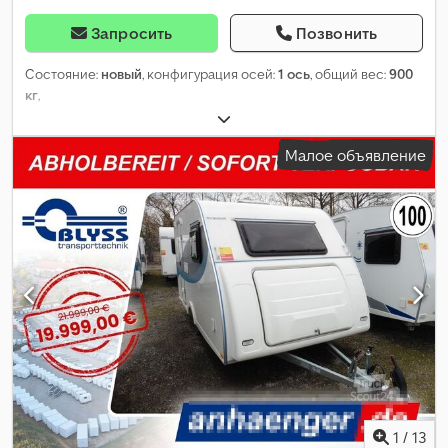
Запросить
Позвонить
Состояние:
новый
, конфигурация осей:
1 ось
, общий вес:
900
кг
,
Малое объявление
1
/
13