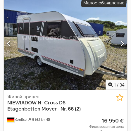
Малое объявление
1
/
34
Жилой прицеп
NIEWIADOW
N- Cross DS
Etagenbetten Mover - Nr. 66 (2)
16 950 €
Großsolt
5 162 km
Фиксированная цена