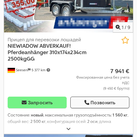
1
/
9
Прицеп для перевозки лошадей
NIEWIADOW
ABVERKAUF!
Pferdeanhänger 310x174x234cm
2500kgGG
7 941 €
Seesen
5 377 km
Фиксированная цена без учета
НДС
(9 450 € брутто)
Запросить
Позвонить
Состояние:
новый
, максимальная грузоподъёмность:
1 560 кг
,
общий вес:
2 500 кг
, конфигурация осей:
2 оси
, длина
грузового отсека:
3 100 мм
, ширина пространства для
загрузки:
1 740 мм
, высота грузового отсека:
2 340 мм
,