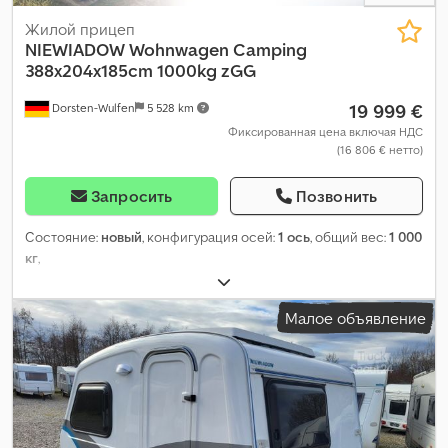
Жилой прицеп
NIEWIADOW
Wohnwagen Camping
388x204x185cm 1000kg zGG
19 999 €
Dorsten-Wulfen
5 528 km
Фиксированная цена включая НДС
(16 806 € нетто)
Запросить
Позвонить
Состояние:
новый
, конфигурация осей:
1 ось
, общий вес:
1 000
кг
,
Малое объявление