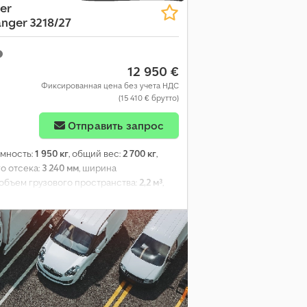
er
nger 3218/27
12 950 €
Фиксированная цена без учета НДС
(15 410 € брутто)
Отправить запрос
ёмность:
1 950 кг
, общий вес:
2 700 кг
,
го отсека:
3 240 мм
, ширина
 объем грузового пространства:
2,2 м³
,
ска:
2024
,