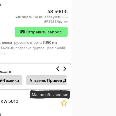
48 590 €
Фиксированная цена без учета НДС
(57 822 € брутто)
афий
Отправить запрос
ь
, длина грузового отсека:
3 250 мм
,
:
1 420 мм
, подвеска:
другое
, цвет:
синий
,
ство
,
едств
й-Техники
Anssems Прицеп Для Строй-Техники
S
Малое объявление
 KW 5010