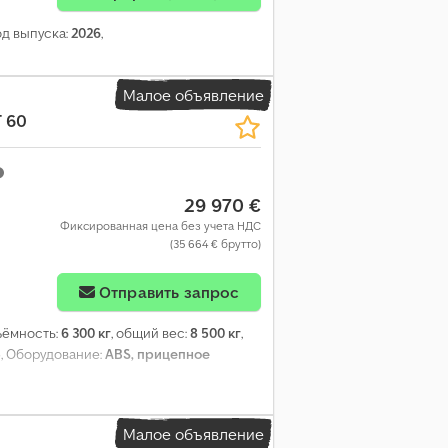
Год выпуска:
2026
,
Малое объявление
 60
29 970 €
Фиксированная цена без учета НДС
(35 664 € брутто)
Отправить запрос
ъёмность:
6 300 кг
, общий вес:
8 500 кг
,
5
, Оборудование:
ABS, прицепное
Малое объявление