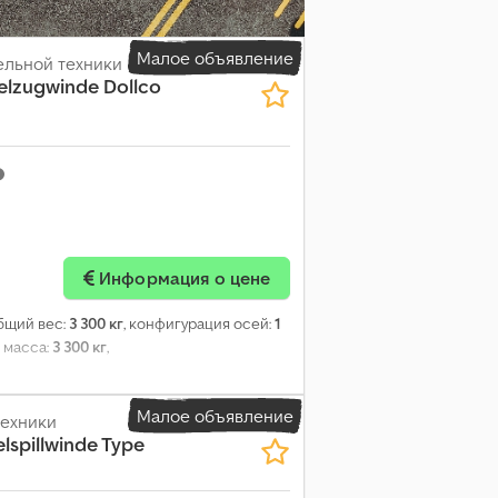
Малое объявление
ельной техники
belzugwinde
Dollco
Информация о цене
общий вес:
3 300 кг
, конфигурация осей:
1
 масса:
3 300 кг
,
Малое объявление
техники
lspillwinde Type