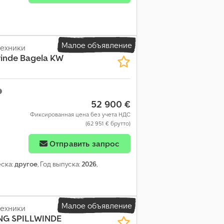
Малое объявление
техники
inde Bagela KW
52 900 €
Фиксированная цена без учета НДС
(62 951 € брутто)
Отправить запрос
еска:
другое
, Год выпуска:
2026
,
Малое объявление
техники
NG SPILLWINDE