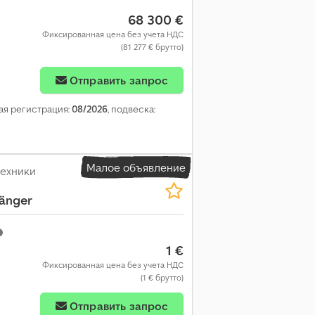
68 300 €
Фиксированная цена без учета НДС
(81 277 € брутто)
Запросить больше
фотографий
Отправить запрос
вая регистрация:
08/2026
, подвеска:
Малое объявление
техники
änger
1 €
Фиксированная цена без учета НДС
(1 € брутто)
Отправить запрос