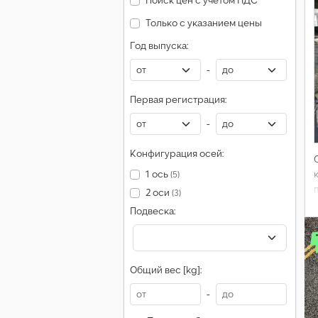
Поиск цен с учетом НДС
Только с указанием цены
Год выпуска:
-
Первая регистрация:
-
Конфигурация осей:
1 ось
(5)
2 оси
(3)
Подвеска:
Общий вес [kg]:
-