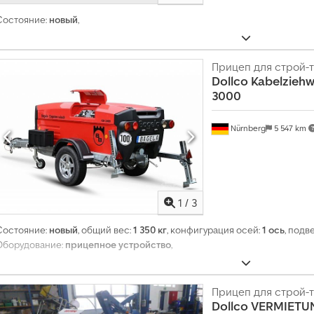
Состояние:
новый
,
Прицеп для строй-
Dollco
Kabelziehw
3000
Nürnberg
5 547 km
1
/
3
Состояние:
новый
, общий вес:
1 350 кг
, конфигурация осей:
1 ось
, подв
Оборудование:
прицепное устройство
,
Прицеп для строй-
Dollco
VERMIETU