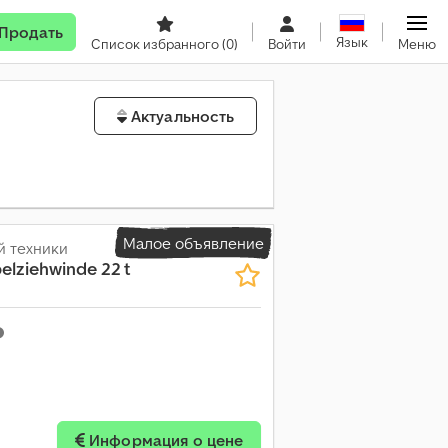
Продать
Язык
Список избранного
(0)
Войти
Меню
Актуальность
Малое объявление
й техники
lziehwinde 22 t
Информация о цене