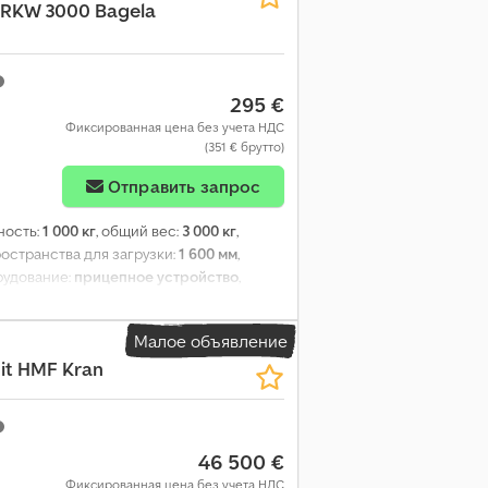
RKW 3000 Bagela
295 €
Фиксированная цена без учета НДС
(351 € брутто)
Отправить запрос
ность:
1 000 кг
, общий вес:
3 000 кг
,
ространства для загрузки:
1 600 мм
,
рудование:
прицепное устройство
,
Малое объявление
mit HMF Kran
46 500 €
Фиксированная цена без учета НДС