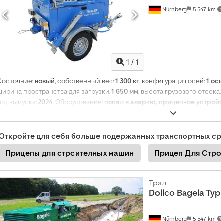
е
Nürnberg
5 547 km
Запросить больше
фотогр
1
/
1
Состояние:
новый
, собственный вес:
1 300 кг
, конфигурация осей:
1 ос
ширина пространства для загрузки:
1 650 мм
, высота грузового отсека
Год выпуска:
2024
, Оборудование:
попал в аварию, прицепное устрой
Откройте для себя больше подержанных транспортных ср
Прицепы для строителных машин
Прицеп Для Стро
Трал
Dollco
Bagela Typ
Nürnberg
5 547 km