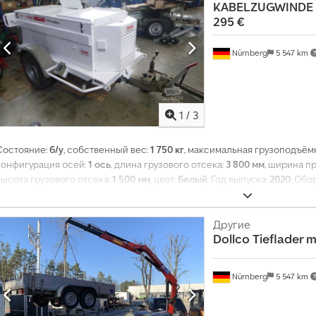
KABELZUGWINDE 
295 €
Nürnberg
5 547 km
1
/
3
Состояние:
б/у
, собственный вес:
1 750 кг
, максимальная грузоподъём
конфигурация осей:
1 ось
, длина грузового отсека:
3 800 мм
, ширина п
высота грузового отсека:
1 500 мм
, цвет:
белый
, Год выпуска:
2020
, Обо
Другие
Dollco
Tieflader 
Nürnberg
5 547 km