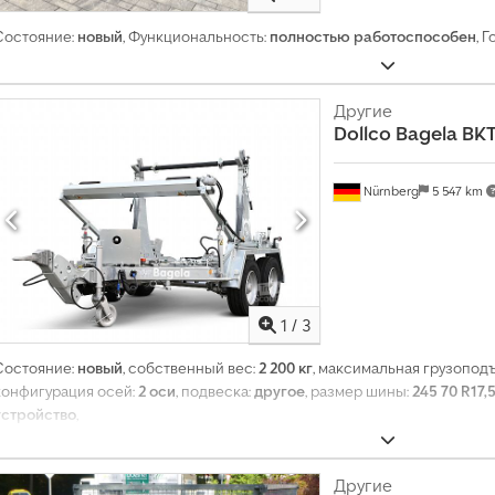
Состояние:
новый
, Функциональность:
полностью работоспособен
, 
Другие
Dollco
Bagela BKT
Nürnberg
5 547 km
1
/
3
Т
Состояние:
новый
, собственный вес:
2 200 кг
, максимальная грузопод
р
конфигурация осей:
2 оси
, подвеска:
другое
, размер шины:
245 70 R17,
а
устройство
,
н
с
п
Другие
о