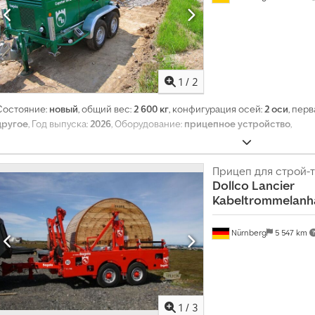
1
/
2
Состояние:
новый
, общий вес:
2 600 кг
, конфигурация осей:
2 оси
, пер
другое
, Год выпуска:
2026
, Оборудование:
прицепное устройство
,
Прицеп для строй-
Dollco
Lancier
Kabeltrommelanh
Nürnberg
5 547 km
1
/
3