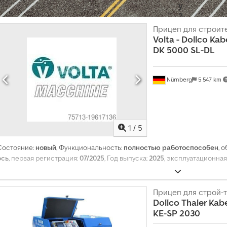
у
?
Прицеп для строит
Volta - Dollco Ka
С
DK 5000 SL-DL
о
з
д
Nürnberg
5 547 km
а
т
ь
о
1
/
5
б
Состояние:
новый
, Функциональность:
полностью работоспособен
, 
ъ
ось
, первая регистрация:
07/2025
, Год выпуска:
2025
, эксплуатационная
я
в
л
Прицеп для строй-
е
Dollco
Thaler Kabe
н
KE-SP 2030
и