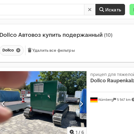
Искать
Dollco Автовоз купить подержанный
(10)
Dollco
Удалить все фильтры
прицеп для тяжело
Dollco
Raupenkabe
Nürnberg
5 547 km
1
/
6