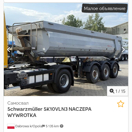
Малое объявление
1
/
15
Самосвал
Schwarzmüller
SK10VLN3 NACZEPA
WYWROTKA
Dabrowa k/Opola
5 135 km