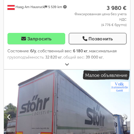
3 980 €
Haag Am Hausruck
5 539 km
Фиксированная цена без учета
НДС
(4 776 € брутто)
Запросить
Позвонить
Состояние:
б/у
, собственный вес:
6 180 кг
, максимальная
грузоподъёмность:
32 820 кг
, общий вес:
39 000 кг
,
конфигурация осей:
3 оси
, первая регистрация:
09/2016
,
подвеска:
воздух
, колесная база:
1 350 мм
, цвет:
серый
,
Малое объявление
пробег:
100 км
, тип передачи:
механический
, Оборудование:
ABS
,