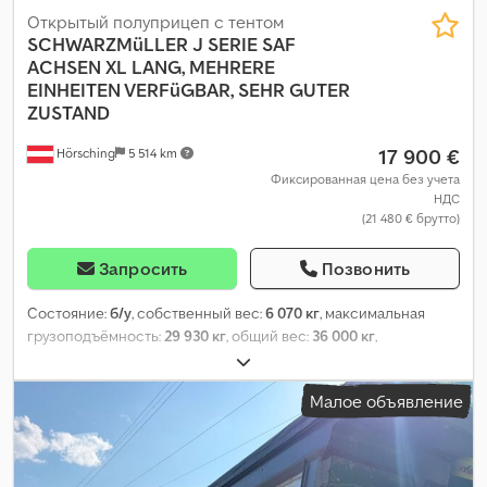
Открытый полуприцеп с тентом
SCHWARZMüLLER
J SERIE SAF
ACHSEN XL LANG, MEHRERE
EINHEITEN VERFüGBAR, SEHR GUTER
ZUSTAND
17 900 €
Hörsching
5 514 km
Фиксированная цена без учета
НДС
(21 480 € брутто)
Запросить
Позвонить
Состояние:
б/у
, собственный вес:
6 070 кг
, максимальная
грузоподъёмность:
29 930 кг
, общий вес:
36 000 кг
,
конфигурация осей:
3 оси
, первая регистрация:
04/2023
,
длина грузового отсека:
14 980 мм
, ширина пространства для
Малое объявление
загрузки:
2 480 мм
, высота грузового отсека:
2 750 мм
, общая
длина:
2 550 мм
, общая ширина:
4 000 мм
, общая высота:
15 300 мм
, подвеска:
воздух
, размер шины:
385/65 R22,5
,
Оборудование:
ABS
,