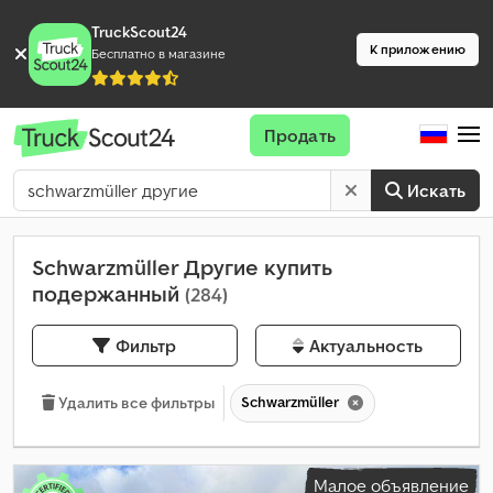
TruckScout24
К приложению
Бесплатно в магазине
Продать
Искать
Schwarzmüller Другие купить
подержанный
(284)
Фильтр
Актуальность
Schwarzmüller
Удалить все фильтры
Малое объявление