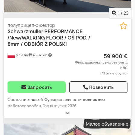
1
/
23
полуприцеп-эжектор
Schwarzmuller PERFORMANCE
/New/WALKING
FLOOR / OŚ POD. /
8mm / ODBIÓR Z POLSKI
59 900 €
Gniezno
4 987 km
Фиксированная цена без учета
НДС
(73 677 € брутто)
Запросить
Позвонить
Состояние:
новый
, Функциональность:
полностью
работоспособен
, Год выпуска:
2026
,
Малое объявление