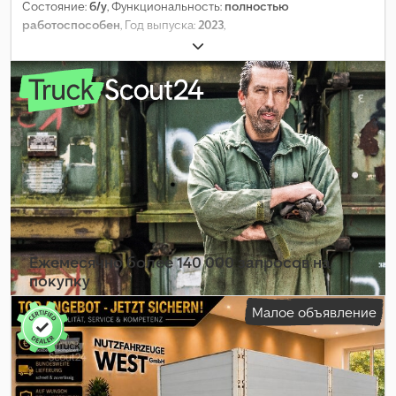
Состояние:
б/у
, Функциональность:
полностью
работоспособен
, Год выпуска:
2023
,
Ежемесячно более 140 000 запросов на
покупку
Малое объявление
Выбрать пакет дилера