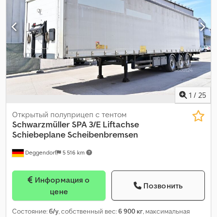
1
/
25
Открытый полуприцеп с тентом
Schwarzmüller
SPA 3/E Liftachse
Schiebeplane Scheibenbremsen
Deggendorf
5 516 km
Информация о
Позвонить
цене
Состояние:
б/у
, собственный вес:
6 900 кг
, максимальная