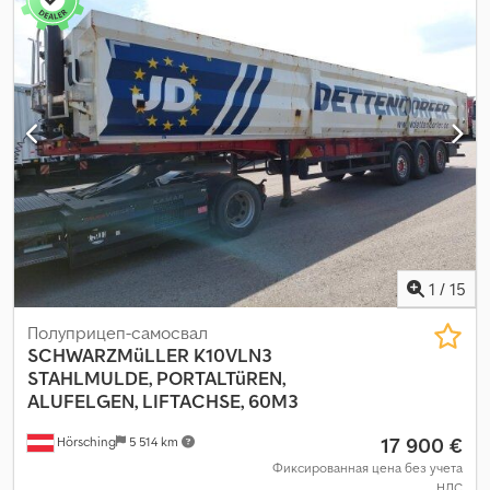
м³
, общая ширина:
2 550 мм
, общая высота:
3 100 мм
,
Оборудование:
ABS
,
1
/
15
Полуприцеп-самосвал
SCHWARZMüLLER
K10VLN3
STAHLMULDE, PORTALTüREN,
ALUFELGEN, LIFTACHSE, 60M3
17 900 €
Hörsching
5 514 km
Фиксированная цена без учета
НДС