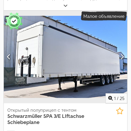
Малое объявление
1
/
25
Открытый полуприцеп с тентом
Schwarzmüller
SPA 3/E LIftachse
Schiebeplane