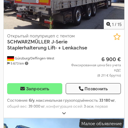
1
/
15
Открытый полуприцеп с тентом
SCHWARZMÜLLER
J-Serie
Staplerhalterung Lift- + Lenkachse
6 900 €
Günzburg/Deffingen-West
5 673 km
Фиксированная цена без учета
НДС
(8 211 € брутто)
Запросить
Позвонить
Состояние:
б/у
, максимальная грузоподъёмность:
33 180 кг
,
общий вес:
39 000 кг
, конфигурация осей:
3 оси
, первая
регистрация:
01/2017
, следующая проверка (TÜV):
12/2026
,
длина грузового отсека:
13 626 мм
, ширина пространства для
Малое объявление
загрузки:
2 500 мм
, высота грузового отсека:
2 700 мм
,