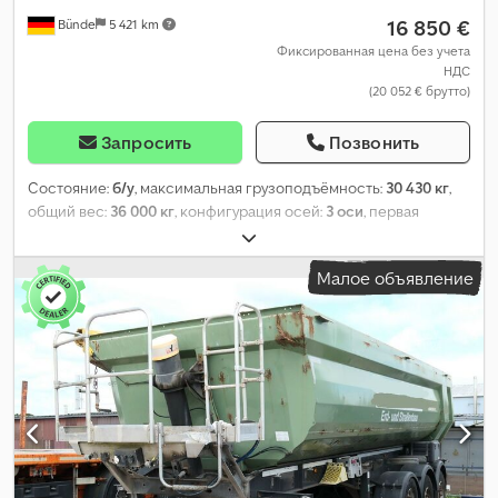
16 850 €
Bünde
5 421 km
Фиксированная цена без учета
НДС
(20 052 € брутто)
Запросить
Позвонить
Состояние:
б/у
, максимальная грузоподъёмность:
30 430 кг
,
общий вес:
36 000 кг
, конфигурация осей:
3 оси
, первая
регистрация:
02/2023
, следующая проверка (TÜV):
07/2027
,
длина грузового отсека:
13 620 мм
, ширина пространства для
Малое объявление
загрузки:
2 480 мм
, высота грузового отсека:
2 745 мм
, Год
выпуска:
2023
, Оборудование:
ABS
,