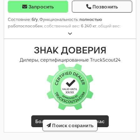
Запросить
Позвонить
Состояние:
б/у
, Функциональность:
полностью
работоспособен
, собственный вес:
6 240 кг
, общий вес:
34 000 кг
, общая длина:
13 840 мм
, общая ширина:
2 550 мм
, Год
выпуска:
2017
,
ЗНАК ДОВЕРИЯ
Дилеры, сертифицированные TruckScout24
Больше информации сейчас
Поиск сохранить