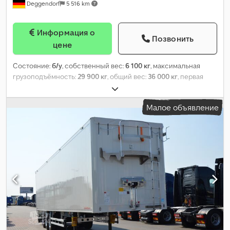
Deggendorf
5 516 km
Информация о
Позвонить
цене
Состояние:
б/у
, собственный вес:
6 100 кг
, максимальная
грузоподъёмность:
29 900 кг
, общий вес:
36 000 кг
, первая
регистрация:
11/2015
, подвеска:
воздух
, цвет:
белый
, тип
топлива:
дизель
, тип передачи:
другое
, кабина водителя:
Малое объявление
дневная кабина
, класс выбросов:
нет
, Оборудование:
ABS,
бортовой компьютер
,