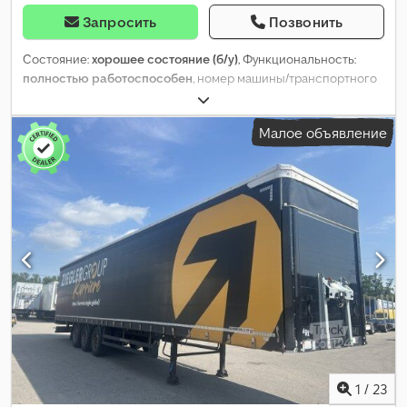
Запросить
Позвонить
Состояние:
хорошее состояние (б/у)
, Функциональность:
полностью работоспособен
, номер машины/транспортного
средства:
VAVJS1339RH529058
, собственный вес:
7 750 кг
,
максимальная грузоподъёмность:
28 250 кг
, общий вес:
Малое объявление
36 000 кг
, конфигурация осей:
3 оси
, первая регистрация:
09/2024
, следующая проверка (TÜV):
07/2027
, длина грузового
отсека:
13 400 мм
, ширина пространства для загрузки:
2 470
мм
, высота грузового отсека:
2 750 мм
, объем грузового
пространства:
89 м³
, подвеска:
воздух
, размер шины:
385/65 R
22.5
, цвет:
синий
, Год выпуска:
2024
, Оборудование:
ABS
,
1
/
23