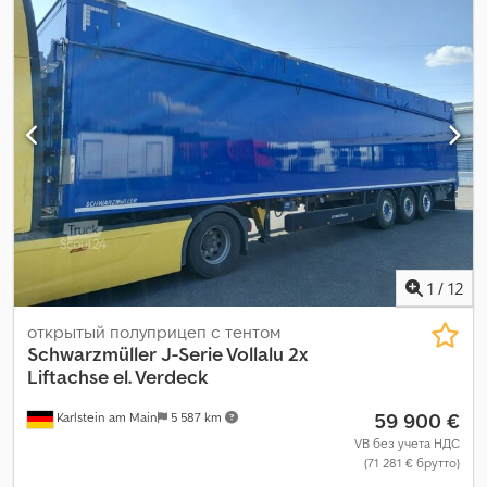
Оборудование:
ABS
,
1
/
12
открытый полуприцеп с тентом
Schwarzmüller
J-Serie Vollalu 2x
Liftachse el. Verdeck
59 900 €
Karlstein am Main
5 587 km
VB без учета НДС
(71 281 € брутто)