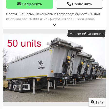
Запросить
Позвонить
Состояние:
новый
, максимальная грузоподъёмность:
30 060
кг
, общий вес:
36 000 кг
, конфигурация осей:
3 оси
, длина
грузового отсека:
7 410 мм
, ширина пространства для
загрузки:
2 346 мм
, высота грузового отсека:
1 515 мм
, объем
Малое объявление
грузового пространства:
26 м³
, общая ширина:
2 550 мм
, общая
высота:
2 980 мм
, Год выпуска:
2026
, Оборудование:
ABS
,
1
/
17