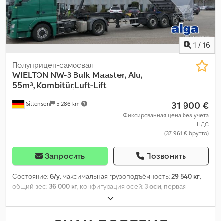
1
/
16
Полуприцеп-самосвал
WIELTON
NW-3 Bulk Maaster, Alu,
55m³, Kombitür,Luft-Lift
31 900 €
Sittensen
5 286 km
Фиксированная цена без учета
НДС
(37 961 € брутто)
Запросить
Позвонить
Состояние:
б/у
, максимальная грузоподъёмность:
29 540 кг
,
общий вес:
36 000 кг
, конфигурация осей:
3 оси
, первая
регистрация:
06/2023
, длина грузового отсека:
9 917 мм
,
ширина пространства для загрузки:
2 460 мм
, высота
грузового отсека:
2 250 мм
, объем грузового пространства:
55