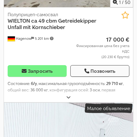
1
/
50
Полуприцеп-самосвал
WIELTON
ca 49 cbm Getreidekipper
Unfall mit Kornschieber
17 000 €
Hagenow
5 201 km
Фиксированная цена без учета
НДС
(20 230 € брутто)
Запросить
Позвонить
Состояние:
б/у
, максимальная грузоподъёмность:
29 710 кг
,
общий вес:
36 000 кг
, конфигурация осей:
3 оси
, первая
регистрация:
06/2024
, следующая проверка (TÜV):
06/2025
,
объем грузового пространства:
49 м³
, общая длина:
11 090 мм
,
Малое объявление
общая ширина:
2 550 мм
, общая высота:
3 550 мм
, Год выпуска:
2024
, Оборудование:
ABS
,