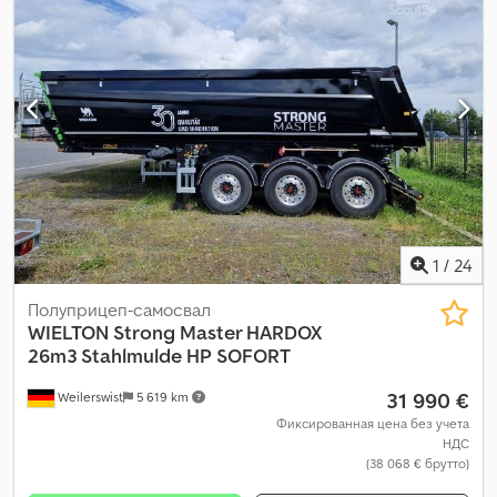
1
/
24
Полуприцеп-самосвал
WIELTON
Strong Master HARDOX
26m3 Stahlmulde HP SOFORT
31 990 €
Weilerswist
5 619 km
Фиксированная цена без учета
НДС
(38 068 € брутто)