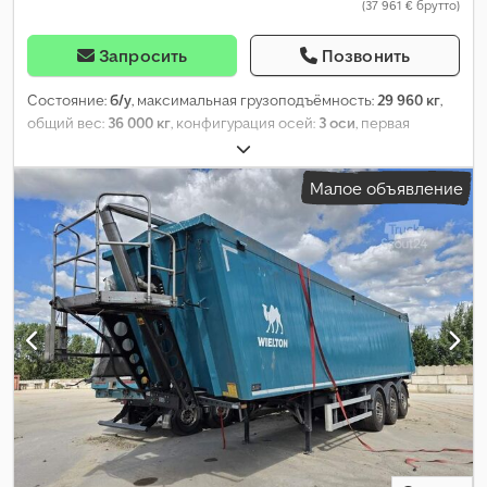
(37 961 € брутто)
Запросить
Позвонить
Состояние:
б/у
, максимальная грузоподъёмность:
29 960 кг
,
общий вес:
36 000 кг
, конфигурация осей:
3 оси
, первая
регистрация:
09/2023
, следующая проверка (TÜV):
11/2026
,
длина грузового отсека:
9 890 мм
, ширина пространства для
Малое объявление
загрузки:
2 440 мм
, высота грузового отсека:
2 070 мм
, объем
грузового пространства:
50 м³
, общая ширина:
2 550 мм
,
общая высота:
3 710 мм
, Оборудование:
ABS
,