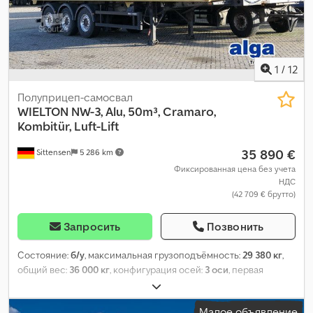
1
/
12
Полуприцеп-самосвал
WIELTON
NW-3, Alu, 50m³, Cramaro,
Kombitür, Luft-Lift
35 890 €
Sittensen
5 286 km
Фиксированная цена без учета
НДС
(42 709 € брутто)
Запросить
Позвонить
Состояние:
б/у
, максимальная грузоподъёмность:
29 380 кг
,
общий вес:
36 000 кг
, конфигурация осей:
3 оси
, первая
регистрация:
10/2023
, длина грузового отсека:
9 890 мм
,
ширина пространства для загрузки:
2 460 мм
, высота
Малое объявление