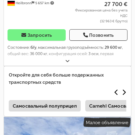
27 700 €
Heilbronn
5 657 km
Фиксированная цена без учета
НДС
(32 963 € брутто)
Запросить
Позвонить
Состояние:
б/у
, максимальная грузоподъёмность:
29 600 кг
,
общий вес:
36 000 кг
, конфигурация осей:
3 оси
, первая
регистрация:
01/2025
, следующая проверка (TÜV):
01/2026
, Год
выпуска:
2024
, Оборудование:
ABS
,
Откройте для себя больше подержанных
транспортных средств
е
Самосвальный полуприцеп
Carnehl Самосвал
Малое объявление