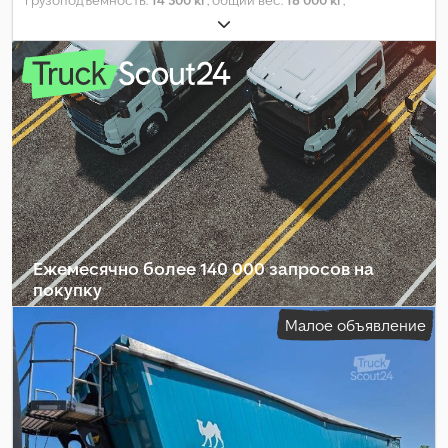
грузоподъёмность:
14 300 кг
, общий вес:
18 000 кг
,
конфигурация осей:
2 оси
, первая регистрация:
01/2022
,
следующая проверка (TÜV):
08/2027
, подвеска:
воздух
, размер
шины:
265/70R19.5
, цвет:
чёрный
, пробег:
1 001 км
, тип
передачи:
другое
, кабина водителя:
другое
, Оборудование:
ABS
,
Ежемесячно более 140 000 запросов на
покупку
Малое объявление
Выбрать пакет дилера