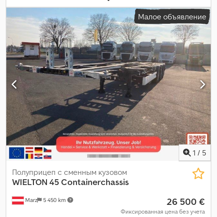
следующая проверка (TÜV):
10/2026
, подвеска:
воздух
, тормоз
Малое объявление
прицепа:
прицеп с тормозами
, Год выпуска:
2023
,
Оборудование:
ABS
,
1
/
5
Полуприцеп с сменным кузовом
WIELTON
45 Containerchassis
26 500 €
Marz
5 450 km
Фиксированная цена без учета