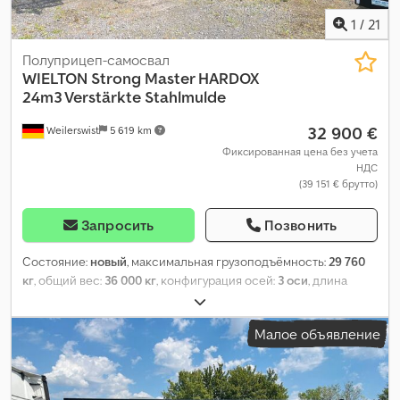
1
/
21
Полуприцеп-самосвал
WIELTON
Strong Master HARDOX
24m3 Verstärkte Stahlmulde
32 900 €
Weilerswist
5 619 km
Фиксированная цена без учета
НДС
(39 151 € брутто)
Запросить
Позвонить
Состояние:
новый
, максимальная грузоподъёмность:
29 760
кг
, общий вес:
36 000 кг
, конфигурация осей:
3 оси
, длина
грузового отсека:
7 410 мм
, ширина пространства для
загрузки:
2 346 мм
, высота грузового отсека:
1 400 мм
, объем
Малое объявление
грузового пространства:
24 м³
, общая ширина:
2 550 мм
, общая
высота:
3 095 мм
, Год выпуска:
2026
, Оборудование:
ABS
,