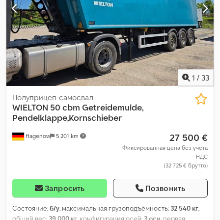
1
/
33
Полуприцеп-самосвал
WIELTON
50 cbm Getreidemulde,
Pendelklappe,Kornschieber
27 500 €
Hagenow
5 201 km
Фиксированная цена без учета
НДС
(32 725 € брутто)
Запросить
Позвонить
Состояние:
б/у
, максимальная грузоподъёмность:
32 540 кг
,
общий вес:
39 000 кг
, конфигурация осей:
3 оси
, первая