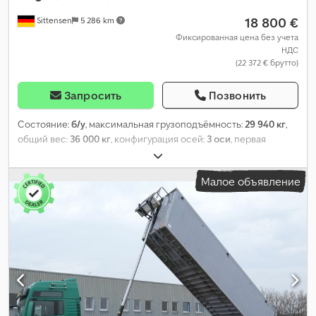
18 800 €
Sittensen
5 286 km
Фиксированная цена без учета
НДС
(22 372 € брутто)
Запросить
Позвонить
Состояние:
б/у
, максимальная грузоподъёмность:
29 940 кг
,
общий вес:
36 000 кг
, конфигурация осей:
3 оси
, первая
регистрация:
10/2017
, следующая проверка (TÜV):
09/2026
,
длина грузового отсека:
7 400 мм
, ширина пространства для
Малое объявление
загрузки:
2 340 мм
, высота грузового отсека:
1 800 мм
, объем
грузового пространства:
31 м³
, общая ширина:
2 550 мм
, общая
высота:
3 345 мм
, Оборудование:
ABS
,