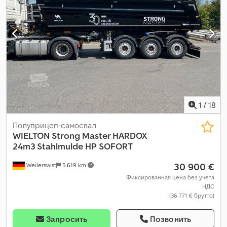
1
/
18
Полуприцеп-самосвал
WIELTON
Strong Master HARDOX
24m3 Stahlmulde HP SOFORT
30 900 €
Weilerswist
5 619 km
Фиксированная цена без учета
НДС
(36 771 € брутто)
Запросить
Позвонить