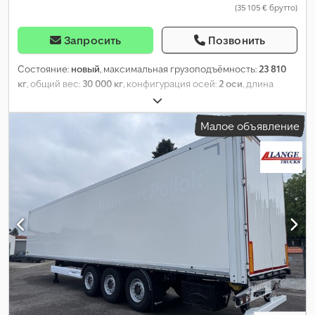
(35 105 € брутто)
Запросить
Позвонить
Состояние:
новый
, максимальная грузоподъёмность:
23 810
кг
, общий вес:
30 000 кг
, конфигурация осей:
2 оси
, длина
грузового отсека:
13 622 мм
, ширина пространства для
загрузки:
2 480 мм
, высота грузового отсека:
2 725 мм
, объем
Малое объявление
грузового пространства:
92 м³
, общая ширина:
2 550 мм
, общая
высота:
4 000 мм
, Год выпуска:
2026
, Оборудование:
ABS
,