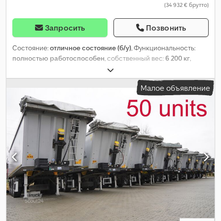
(34 932 € брутто)
Запросить
Позвонить
Состояние:
отличное состояние (б/у)
, Функциональность:
полностью работоспособен
, собственный вес:
6 200 кг
,
максимальная грузоподъёмность:
29 800 кг
, общий вес:
36 000 кг
, конфигурация осей:
3 оси
, длина грузового отсека:
Малое объявление
8 000 мм
, ширина пространства для загрузки:
2 500 мм
,
высота грузового отсека:
1 900 мм
, объем грузового
пространства:
38 м³
, подвеска:
воздух
, цвет:
серый
, Год
выпуска:
2024
, Оборудование:
ABS
, Wielton NW-3 / масса 6,2 т /
объём 38 м³ / электропривод крыши / тефлоновое покрытие /
30 шт. 2024 г. Технические характеристики Полная масса
36000 кг Масса 6200 кг Djdpfx Aszmv R Aepbjwa
Грузоподъёмность 29800 кг Объём 38 м³ Алюминиевый кузов
с внутренними размерами: Длина 8,0 м Ширина 2,5 м Высота
1,9 м Электропривод складывания тента с дистанционным
управлением (стоимость около 5000 евро) Тефлоновые
вставки Quick Silver на днище и боковинах кузова (стоимость
6000 евро) ABS Дисковые тормоза Алюминиевые оси Оси