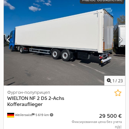
грузового отсека:
2 100 мм
, объем грузового пространства:
50
м³
, общая ширина:
2 550 мм
, общая высота:
3 710 мм
,
Оборудование:
ABS
,
1
/
23
Фургон-полуприцеп
WIELTON
NF 2 DS 2-Achs
Kofferauflieger
29 500 €
Weilerswist
5 619 km
Фиксированная цена без учета
НДС