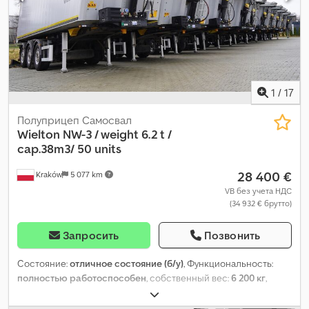
м³ Алюминиевый кузов с внутренними размерами: Длина 8,0
м Ширина 2,5 м Высота 1,9 м Электропривод складывания
тента с дистанционным управлением (стоимость около 5000
евро) Тефлоновые вставки Quick Silver на днище и боковинах
кузова (стоимость 6000 евро) Dwodpezmv Sgofx Apbea ABS
Дисковые тормоза Алюминиевые оси Оси SAF Алюминиевые
опоры полуприцепа Пневмоподвеска Мы предлагаем 50
1
/
17
одинаковых полуприцепов. Новый прицеп стоил 45 000 евро.
Полуприцеп Самосвал
Wielton
NW-3 / weight 6.2 t /
cap.38m3/ 50 units
28 400 €
Kraków
5 077 km
VB без учета НДС
(34 932 € брутто)
Запросить
Позвонить
Состояние:
отличное состояние (б/у)
, Функциональность:
полностью работоспособен
, собственный вес:
6 200 кг
,
максимальная грузоподъёмность:
29 800 кг
, общий вес:
36 000 кг
, конфигурация осей:
3 оси
, длина грузового отсека: