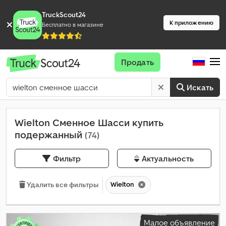
TruckScout24
К приложению
Бесплатно в магазине
Продать
Искать
Wielton Сменное Шасси купить
подержанный
(74)
Фильтр
Актуальность
Wielton
Удалить все фильтры
Малое объявление