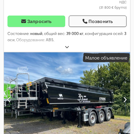
НДС
(31 800 € брутто)
Запросить
Позвонить
Состояние:
новый
, общий вес:
39 000 кг
, конфигурация осей:
3
оси
, Оборудование:
ABS
,
Малое объявление