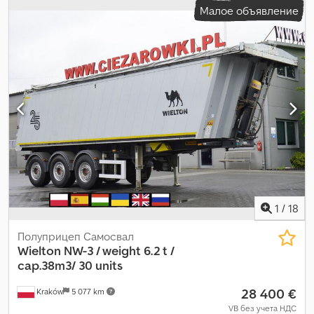
Малое объявление
8 000 мм
, ширина пространства для загрузки:
2 500 мм
,
высота грузового отсека:
1 900 мм
, объем грузового
пространства:
38 м³
, подвеска:
воздух
, Год выпуска:
2024
,
Оборудование:
ABS
, Wielton NW-3 / масса 6,2 т / объём 38 м³ /
электропривод крыши / тефлоновое покрытие / 50 прицепов,
2024 г. Технические характеристики Полная масса 36 000 кг
Масса 6200 кг Грузоподъёмность 29 800 кг Объём 38 м³
Алюминиевый кузов с внутренними размерами: Длина 8,0 м
Ширина 2,5 м Высота 1,9 м Электропривод складывания тента
с дистанционным управлением (стоимость около 5000 евро)
Тефлоновые вставки Quick Silver на днище и боковинах
кузова (стоимость 6000 евро) Dwjdpszmv R Nofx Apbsa ABS
Дисковые тормоза Алюминиевые оси Оси SAF Алюминиевые
опоры прицепа Пневмоподвеска Мы предлагаем 50
1
/
18
одинаковых прицепов. Новый прицеп стоил 45 000 евро.
Полуприцеп Самосвал
Wielton
NW-3 / weight 6.2 t /
cap.38m3/ 30 units
28 400 €
Kraków
5 077 km
VB без учета НДС