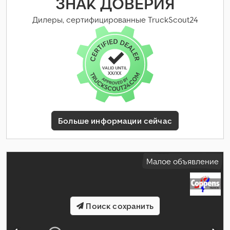
ЗНАК ДОВЕРИЯ
м³
, общая ширина:
2 550 мм
, общая высота:
3 860 мм
,
Оборудование:
ABS
,
Дилеры, сертифицированные TruckScout24
Больше информации сейчас
Малое объявление
Поиск сохранить