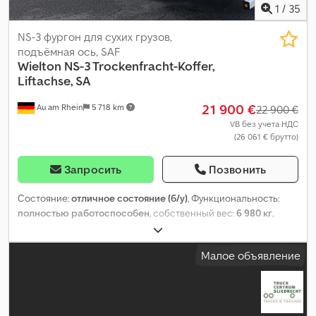
1
/
35
NS-3 фургон для сухих грузов,
подъёмная ось, SAF
Wielton
NS-3 Trockenfracht-Koffer,
Liftachse, SA
21 900 €
Au am Rhein
5 718 km
22 900 €
VB без учета НДС
(26 061 € брутто)
Запросить
Позвонить
Состояние:
отличное состояние (б/у)
, Функциональность:
полностью работоспособен
, собственный вес:
6 980 кг
,
общий вес:
39 000 кг
, конфигурация осей:
3 оси
, первая
регистрация:
01/2023
, длина грузового отсека:
13 620 мм
,
Малое объявление
ширина пространства для загрузки:
2 490 мм
, высота
грузового отсека:
2 700 мм
, подвеска:
воздух
, размер шины:
385/65 R22,5
, цвет:
белый
, Оборудование:
ABS
,