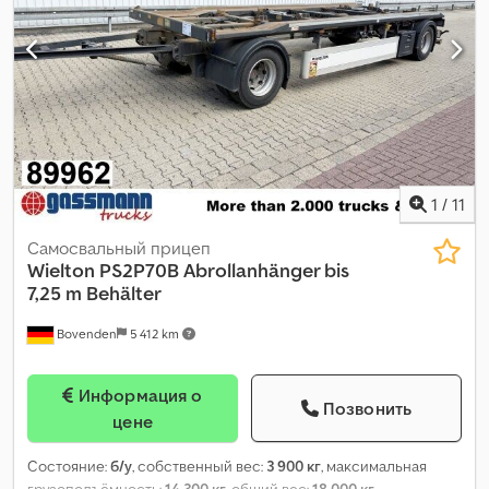
1
/
11
Самосвальный прицеп
Wielton
PS2P70B Abrollanhänger bis
7,25 m Behälter
Bovenden
5 412 km
Информация о
Позвонить
цене
Состояние:
б/у
, собственный вес:
3 900 кг
, максимальная