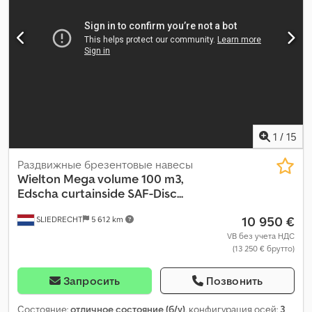
1
/
15
Раздвижные брезентовые навесы
Wielton
Mega volume 100 m3,
Edscha curtainside SAF-Disc...
10 950 €
SLIEDRECHT
5 612 km
VB без учета НДС
(13 250 € брутто)
Запросить
Позвонить
Состояние:
отличное состояние (б/у)
, конфигурация осей:
3