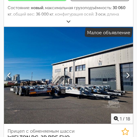
Состояние:
новый
, максимальная грузоподъёмность:
30 060
кг
, общий вес:
36 000 кг
, конфигурация осей:
3 оси
, длина
грузового отсека:
7 410 мм
, ширина пространства для
загрузки:
2 346 мм
, высота грузового отсека:
1 400 мм
, объем
Малое объявление
грузового пространства:
24 м³
, общая ширина:
2 550 мм
, общая
высота:
3 095 мм
, Год выпуска:
2026
, Оборудование:
ABS
,
1
/
18
Прицеп с обменяемым шасси