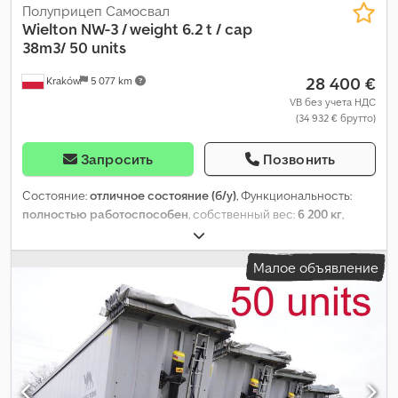
Полуприцеп Самосвал
Wielton
NW-3 / weight 6.2 t / cap
38m3/ 50 units
28 400 €
Kraków
5 077 km
VB без учета НДС
(34 932 € брутто)
Запросить
Позвонить
Состояние:
отличное состояние (б/у)
, Функциональность:
полностью работоспособен
, собственный вес:
6 200 кг
,
максимальная грузоподъёмность:
29 800 кг
, общий вес:
36 000 кг
, конфигурация осей:
3 оси
, длина грузового отсека:
Малое объявление
8 000 мм
, ширина пространства для загрузки:
2 500 мм
,
высота грузового отсека:
1 900 мм
, объем грузового
пространства:
38 м³
, подвеска:
воздух
, цвет:
серый
, Год
выпуска:
2024
, Оборудование:
ABS
, Wielton NW-3 / масса 6,2 т /
объём 38 м³ / электропривод крыши / тефлоновое покрытие /
50 шт. 2024 г. Технические характеристики Полная масса
36000 кг Масса 6200 кг Грузоподъёмность 29800 кг Объём 38