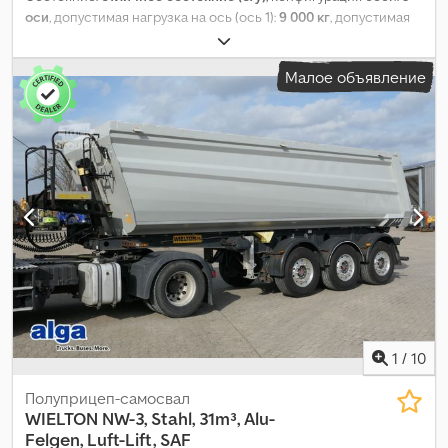
оси
, допустимая нагрузка на ось (ось 1):
9 000 кг
, допустимая
нагрузка на ось (ось 2):
9 000 кг
, допустимая нагрузка на ось
(ось 3):
9 000 кг
, первая регистрация:
04/2019
, длина грузового
Малое объявление
отсека:
13 650 мм
, ширина пространства для загрузки:
2 470
мм
, высота грузового отсека:
3 000 мм
, общая длина:
14 000
мм
, общая ширина:
2 550 мм
, общая высота:
4 000 мм
,
подвеска:
воздух
, размер шины:
435 50 R 19.5
, цвет:
белый
, Год
выпуска:
2019
, Оборудование:
ABS
,
1
/
10
Полуприцеп-самосвал
WIELTON
NW-3, Stahl, 31m³, Alu-
Felgen, Luft-Lift, SAF