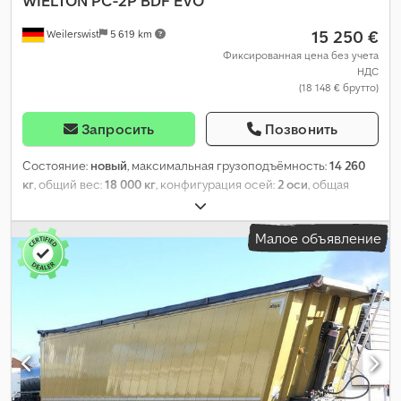
WIELTON
PC-2P BDF EVO
15 250 €
Weilerswist
5 619 km
Фиксированная цена без учета
НДС
(18 148 € брутто)
Запросить
Позвонить
Состояние:
новый
, максимальная грузоподъёмность:
14 260
кг
, общий вес:
18 000 кг
, конфигурация осей:
2 оси
, общая
ширина:
2 550 мм
, общая высота:
1 190 мм
, Год выпуска:
2026
,
Малое объявление