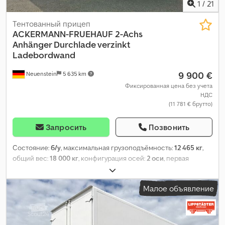
1
/
21
Тентованный прицеп
ACKERMANN-FRUEHAUF
2-Achs
Anhänger Durchlade verzinkt
Ladebordwand
9 900 €
Neuenstein
5 635 km
Фиксированная цена без учета
НДС
(11 781 € брутто)
Запросить
Позвонить
Состояние:
б/у
, максимальная грузоподъёмность:
12 465 кг
,
общий вес:
18 000 кг
, конфигурация осей:
2 оси
, первая
регистрация:
12/2013
, длина грузового отсека:
7 310 мм
,
ширина пространства для загрузки:
2 480 мм
, высота
Малое объявление
грузового отсека:
2 600 мм
, объем грузового пространства:
47
м³
, Оборудование:
ABS, гидроборт
,