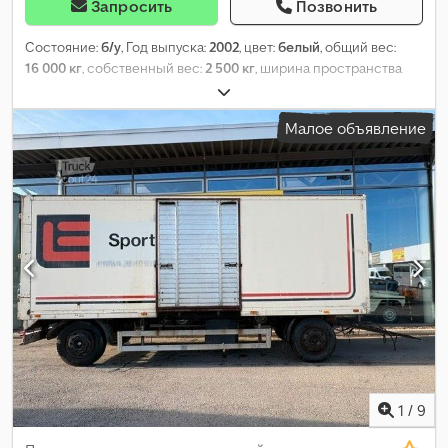
Запросить
Позвонить
Состояние:
б/у
, Год выпуска:
2002
, цвет:
белый
, общий вес:
16 000 кг
, собственный вес:
2 500 кг
, ширина пространства
для загрузки:
2 430 мм
, высота грузового отсека:
2 690 мм
,
Малое объявление
1
/
9