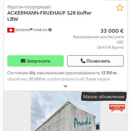
Фургон-полуприцеп
ACKERMANN-FRUEHAUF
S28 Koffer
LBW
33 000 €
Schlieren
5 846 km
Фиксированная цена без учета
НДС
(35 673 € брутто)
Запросить
Позвонить
Состояние:
б/у
, максимальная грузоподъёмность:
12 310 кг
,
общий вес:
20 000 кг
, конфигурация осей:
2 оси
, первая
регистрация:
06/2021
, длина грузового отсека:
13 450 мм
,
ширина пространства для загрузки:
2 442 мм
, высота
Малое объявление
грузового отсека:
2 500 мм
, Оборудование:
ABS
,