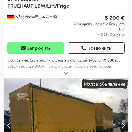
FRUEHAUF
LBW/Lift/Frigo
8 900 €
Wölfersheim
5 564 km
Фиксированная цена без учета
НДС
(10 591 € брутто)
Запросить
Позвонить
Состояние:
б/у
, максимальная грузоподъёмность:
19 880 кг
,
общий вес:
29 000 кг
, конфигурация осей:
2 оси
, первая
регистрация:
05/2013
, длина грузового отсека:
11 700 мм
,
ширина пространства для загрузки:
2 500 мм
, общая ширина:
Малое объявление
2 660 мм
, общая высота:
3 760 мм
, Год выпуска:
2013
,
Оборудование:
ABS
,