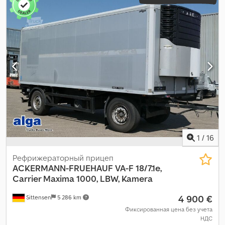
1
/
16
Рефрижераторный прицеп
ACKERMANN-FRUEHAUF
VA-F 18/7.1e,
Carrier Maxima 1000, LBW, Kamera
4 900 €
Sittensen
5 286 km
Фиксированная цена без учета
НДС