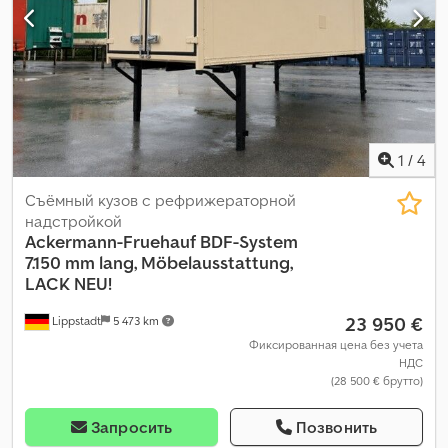
1
/
4
Съёмный кузов с рефрижераторной
надстройкой
Ackermann-Fruehauf
BDF-System
7.150 mm lang, Möbelausstattung,
LACK NEU!
23 950 €
Lippstadt
5 473 km
Фиксированная цена без учета
НДС
(28 500 € брутто)
Запросить
Позвонить