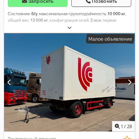
Запросить
Позвонить
Состояние:
б/у
, максимальная грузоподъёмность:
10 000 кг
,
общий вес:
13 500 кг
, конфигурация осей:
2 оси
, первая
регистрация:
11/2007
, следующая проверка (TÜV):
05/2027
,
длина грузового отсека:
7 100 мм
, ширина пространства для
Малое объявление
загрузки:
2 500 мм
, высота грузового отсека:
2 700 мм
, Год
выпуска:
2007
, Оборудование:
ABS
,
1
/
28
Тентованный прицеп