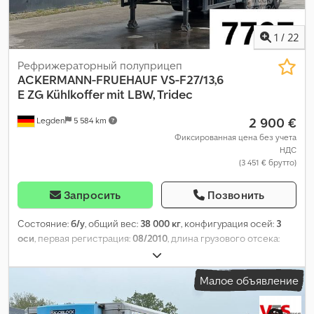
1
/
22
Рефрижераторный полуприцеп
ACKERMANN-FRUEHAUF
VS-F27/13,6
E ZG Kühlkoffer mit LBW, Tridec
2 900 €
Legden
5 584 km
Фиксированная цена без учета
НДС
(3 451 € брутто)
Запросить
Позвонить
Состояние:
б/у
, общий вес:
38 000 кг
, конфигурация осей:
3
оси
, первая регистрация:
08/2010
, длина грузового отсека:
13 400 мм
, ширина пространства для загрузки:
2 480 мм
,
высота грузового отсека:
2 250 мм
, общая ширина:
2 600 мм
,
Малое объявление
общая высота:
3 850 мм
, Оборудование:
ABS
,