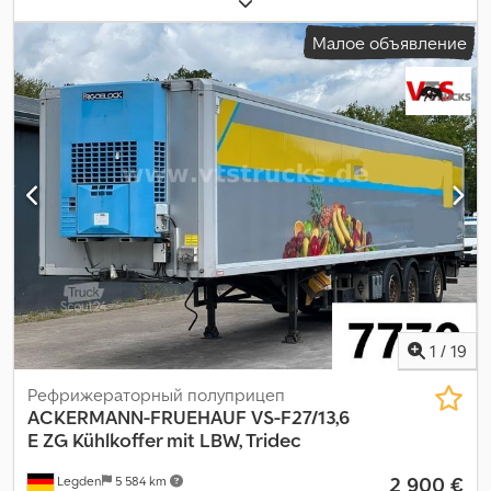
общая ширина:
2 500 мм
, общая высота:
4 000 мм
,
Малое объявление
1
/
19
Рефрижераторный полуприцеп
ACKERMANN-FRUEHAUF
VS-F27/13,6
E ZG Kühlkoffer mit LBW, Tridec
2 900 €
Legden
5 584 km