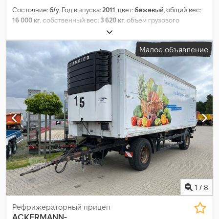
Состояние:
б/у
, Год выпуска:
2011
, цвет:
бежевый
, общий вес:
16 000 кг
, собственный вес:
3 620 кг
, объем грузового
пространства:
44 м³
, ширина пространства для загрузки:
2 460 мм
, длина грузового отсека:
6 980 мм
, высота грузового
Малое объявление
отсека:
2 560 мм
,
1
/
8
Рефрижераторный прицеп
ACKERMANN-