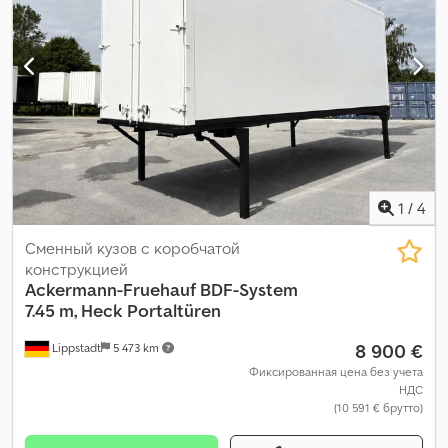
1
/
4
Сменный кузов с коробчатой
конструкцией
Ackermann-Fruehauf
BDF-System
7.45 m, Heck Portaltüren
8 900 €
Lippstadt
5 473 km
Фиксированная цена без учета
НДС
(10 591 € брутто)