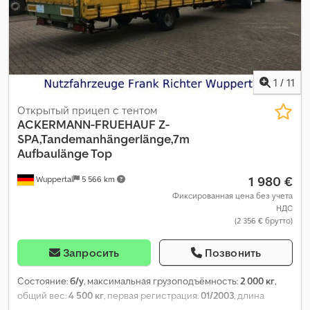
1
/
11
Открытый прицеп с тентом
ACKERMANN-FRUEHAUF
Z-
SPA,Tandemanhängerlänge,7m
Aufbaulänge Top
1 980 €
Wuppertal
5 566 km
Фиксированная цена без учета
НДС
(2 356 € брутто)
Запросить
Позвонить
Состояние:
б/у
, максимальная грузоподъёмность:
2 000 кг
,
общий вес:
4 500 кг
, первая регистрация:
01/2003
, длина
грузового отсека:
7 000 мм
, высота грузового отсека:
2 700 мм
,