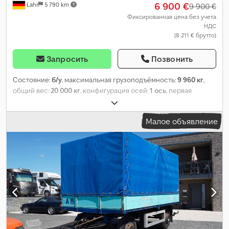
6 900 €
Lahr
5 790 km
9 900 €
Фиксированная цена без учета
НДС
(8 211 € брутто)
Запросить
Позвонить
Состояние:
б/у
, максимальная грузоподъёмность:
9 960 кг
,
общий вес:
20 000 кг
, конфигурация осей:
1 ось
, первая
регистрация:
12/2013
, длина грузового отсека:
11 800 мм
,
ширина пространства для загрузки:
2 500 мм
, высота
Малое объявление
грузового отсека:
2 480 мм
, объем грузового пространства:
73
м³
, Оборудование:
ABS
,