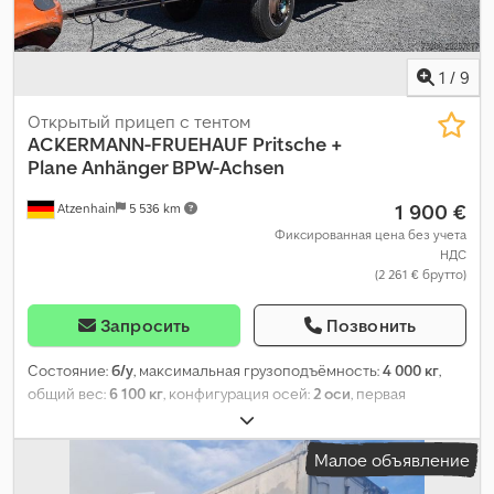
1
/
9
Открытый прицеп с тентом
ACKERMANN-FRUEHAUF
Pritsche +
Plane Anhänger BPW-Achsen
1 900 €
Atzenhain
5 536 km
Фиксированная цена без учета
НДС
(2 261 € брутто)
Запросить
Позвонить
Состояние:
б/у
, максимальная грузоподъёмность:
4 000 кг
,
общий вес:
6 100 кг
, конфигурация осей:
2 оси
, первая
регистрация:
03/1958
, длина грузового отсека:
4 575 мм
,
ширина пространства для загрузки:
2 495 мм
, Год выпуска:
Малое объявление
1958
,