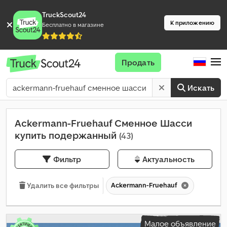
TruckScout24
К приложению
Бесплатно в магазине
Продать
Искать
Ackermann-Fruehauf Сменное Шасси
купить подержанный
(43)
Фильтр
Актуальность
Ackermann-Fruehauf
Удалить все фильтры
Малое объявление