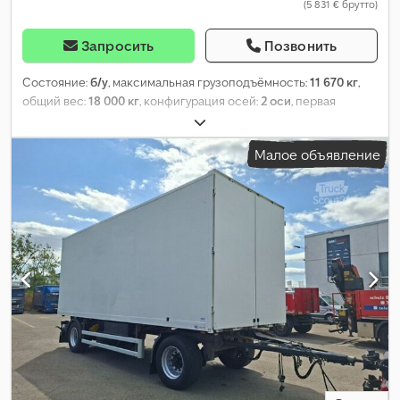
(5 831 € брутто)
Запросить
Позвонить
Состояние:
б/у
, максимальная грузоподъёмность:
11 670 кг
,
общий вес:
18 000 кг
, конфигурация осей:
2 оси
, первая
регистрация:
08/2009
, длина грузового отсека:
7 050 мм
,
ширина пространства для загрузки:
2 495 мм
, высота
Малое объявление
грузового отсека:
2 250 мм
, объем грузового пространства:
40
м³
, общая длина:
9 050 мм
, общая ширина:
2 600 мм
, общая
высота:
3 700 мм
, Оборудование:
ABS, гидроборт
,