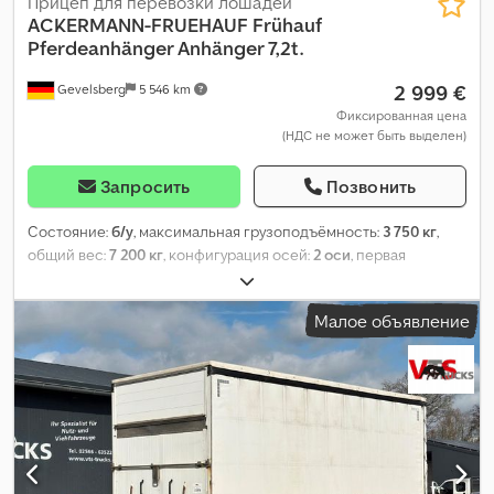
Прицеп для перевозки лошадей
ACKERMANN-FRUEHAUF
Frühauf
Pferdeanhänger Anhänger 7,2t.
2 999 €
Gevelsberg
5 546 km
Фиксированная цена
(НДС не может быть выделен)
Запросить
Позвонить
Состояние:
б/у
, максимальная грузоподъёмность:
3 750 кг
,
общий вес:
7 200 кг
, конфигурация осей:
2 оси
, первая
регистрация:
07/1980
, следующая проверка (TÜV):
02/2027
,
длина грузового отсека:
6 700 мм
, ширина пространства для
Малое объявление
загрузки:
2 400 мм
, высота грузового отсека:
2 500 мм
, общая
ширина:
2 500 мм
, общая высота:
3 700 мм
,