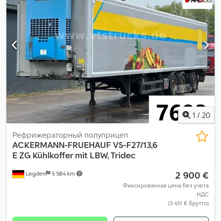
1
/
20
Рефрижераторный полуприцеп
ACKERMANN-FRUEHAUF
VS-F27/13,6
E ZG Kühlkoffer mit LBW, Tridec
2 900 €
Legden
5 584 km
Фиксированная цена без учета
НДС
(3 451 € брутто)