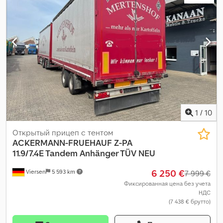
1
/
10
Открытый прицеп с тентом
ACKERMANN-FRUEHAUF
Z-PA
11.9/7.4E Tandem Anhänger TÜV NEU
6 250 €
Viersen
5 593 km
7 999 €
Фиксированная цена без учета
НДС
(7 438 € брутто)