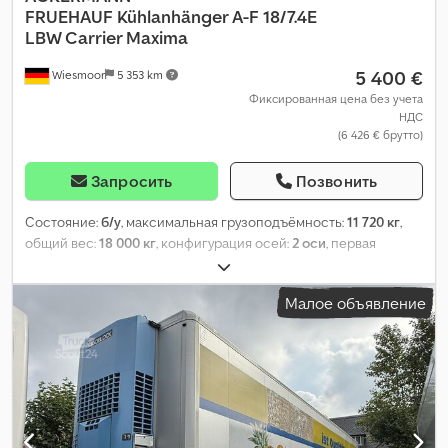
FRUEHAUF
Kühlanhänger A-F 18/7.4E
LBW Carrier Maxima
5 400 €
Wiesmoor
5 353 km
Фиксированная цена без учета
НДС
(6 426 € брутто)
Запросить
Позвонить
Состояние:
б/у
, максимальная грузоподъёмность:
11 720 кг
,
общий вес:
18 000 кг
, конфигурация осей:
2 оси
, первая
регистрация:
11/2006
, следующая проверка (TÜV):
02/2027
,
длина грузового отсека:
7 200 мм
, ширина пространства для
Малое объявление
загрузки:
2 600 мм
, высота грузового отсека:
2 250 мм
, общая
ширина:
2 600 мм
, общая высота:
3 720 мм
,