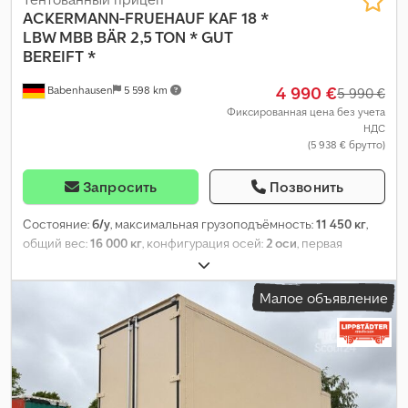
ACKERMANN-FRUEHAUF
KAF 18 *
LBW MBB BÄR 2,5 TON * GUT
BEREIFT *
4 990 €
Babenhausen
5 598 km
5 990 €
Фиксированная цена без учета
НДС
(5 938 € брутто)
Запросить
Позвонить
Состояние:
б/у
, максимальная грузоподъёмность:
11 450 кг
,
общий вес:
16 000 кг
, конфигурация осей:
2 оси
, первая
регистрация:
07/2009
, следующая проверка (TÜV):
07/2026
,
длина грузового отсека:
7 000 мм
, ширина пространства для
Малое объявление
загрузки:
2 480 мм
, высота грузового отсека:
2 700 мм
, Год
выпуска:
2009
, Оборудование:
ABS, гидроборт
,