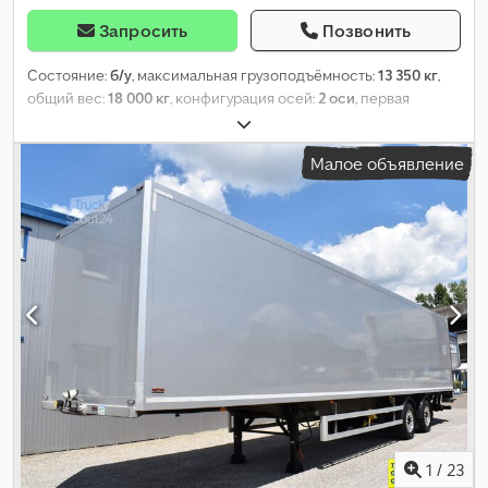
Запросить
Позвонить
Состояние:
б/у
, максимальная грузоподъёмность:
13 350 кг
,
общий вес:
18 000 кг
, конфигурация осей:
2 оси
, первая
регистрация:
09/2008
, длина грузового отсека:
7 170 мм
,
ширина пространства для загрузки:
2 490 мм
, высота
Малое объявление
грузового отсека:
2 370 мм
, объем грузового пространства:
42
м³
, Оборудование:
ABS
,
1
/
23