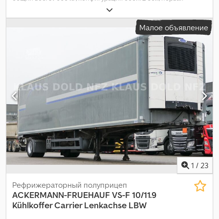
регистрация:
10/2011
, следующая проверка (TÜV):
10/2025
,
длина грузового отсека:
13 500 мм
, ширина пространства для
Малое объявление
загрузки:
2 460 мм
, высота грузового отсека:
2 150 мм
, общая
ширина:
2 600 мм
, общая высота:
3 700 мм
, Оборудование:
ABS
,
1
/
23
Рефрижераторный полуприцеп
ACKERMANN-FRUEHAUF
VS-F 10/11.9
Kühlkoffer Carrier Lenkachse LBW