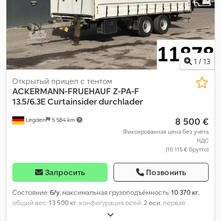
1
/
13
Открытый прицеп с тентом
ACKERMANN-FRUEHAUF
Z-PA-F
13.5/6.3E Curtainsider durchlader
8 500 €
Legden
5 584 km
Фиксированная цена без учета
НДС
(10 115 € брутто)
Запросить
Позвонить
Состояние:
б/у
, максимальная грузоподъёмность:
10 370 кг
,
общий вес:
13 500 кг
, конфигурация осей:
2 оси
, первая
регистрация:
03/2014
, следующая проверка (TÜV):
11/2026
,