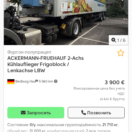
1
/
6
Фургон-полуприцеп
ACKERMANN-FRUEHAUF
2-Achs
Kühlauflieger Frigoblock /
Lenkachse LBW
3 900 €
Bedburg Hau
5 560 km
Фиксированная цена без учета
НДС
(4 641 € брутто)
Запросить
Позвонить
Состояние:
б/у
, максимальная грузоподъёмность:
21 710 кг
,
общий вес:
31 000 кг
, конфигурация осей:
2 оси
, первая