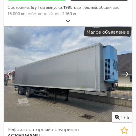
Состояние:
б/у
, Год выпуска:
1995
, цвет:
белый
, общий вес:
16 000 кг
, собственный вес:
2 160 кг
,
Малое объявление
1
/
5
Рефрижераторный полуприцеп
ACKERMANN-