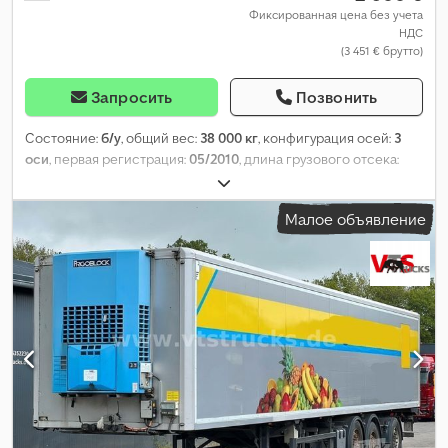
Фиксированная цена без учета
НДС
(3 451 € брутто)
Запросить
Позвонить
Состояние:
б/у
, общий вес:
38 000 кг
, конфигурация осей:
3
оси
, первая регистрация:
05/2010
, длина грузового отсека:
13 400 мм
, ширина пространства для загрузки:
2 480 мм
,
высота грузового отсека:
2 250 мм
, общая ширина:
2 600 мм
,
Малое объявление
общая высота:
3 850 мм
, Оборудование:
ABS
,