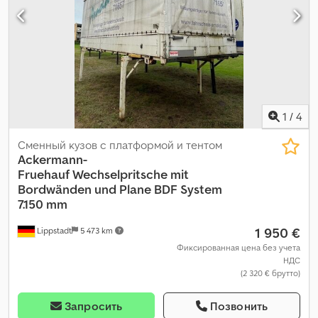
1
/
4
Сменный кузов с платформой и тентом
Ackermann-
Fruehauf
Wechselpritsche mit
Bordwänden und Plane BDF System
7.150 mm
1 950 €
Lippstadt
5 473 km
Фиксированная цена без учета
НДС
(2 320 € брутто)
Запросить
Позвонить