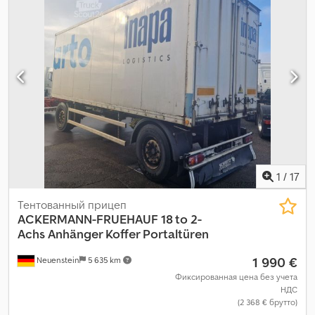
1
/
17
Тентованный прицеп
ACKERMANN-FRUEHAUF
18 to 2-
Achs Anhänger Koffer Portaltüren
1 990 €
Neuenstein
5 635 km
Фиксированная цена без учета
НДС
(2 368 € брутто)