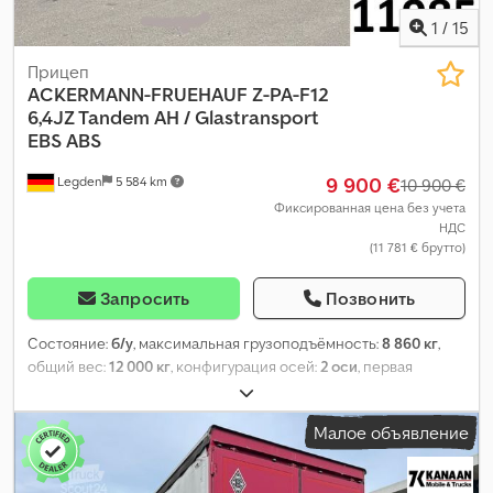
1
/
15
Прицеп
ACKERMANN-FRUEHAUF
Z-PA-F12
6,4JZ Tandem AH / Glastransport
EBS ABS
9 900 €
Legden
5 584 km
10 900 €
Фиксированная цена без учета
НДС
(11 781 € брутто)
Запросить
Позвонить
Состояние:
б/у
, максимальная грузоподъёмность:
8 860 кг
,
общий вес:
12 000 кг
, конфигурация осей:
2 оси
, первая
регистрация:
09/2010
, следующая проверка (TÜV):
02/2026
,
длина грузового отсека:
6 337 мм
, ширина пространства для
Малое объявление
загрузки:
2 488 мм
, высота грузового отсека:
506 мм
, объем
грузового пространства:
7 м³
, общая ширина:
2 550 мм
, общая
высота:
1 340 мм
, Оборудование:
ABS
,