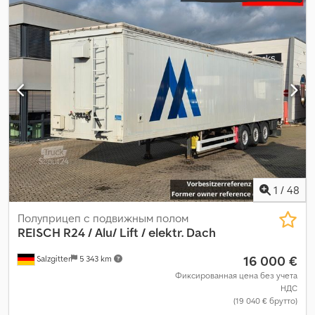
м³
, общая ширина:
2 550 мм
, общая высота:
3 600 мм
,
Оборудование:
ABS
,
1
/
48
Полуприцеп с подвижным полом
REISCH
R24 / Alu/ Lift / elektr. Dach
16 000 €
Salzgitter
5 343 km
Фиксированная цена без учета
НДС
(19 040 € брутто)