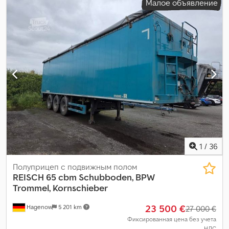
Малое объявление
1
/
36
Полуприцеп с подвижным полом
REISCH
65 cbm Schubboden, BPW
Trommel, Kornschieber
23 500 €
Hagenow
5 201 km
27 000 €
Фиксированная цена без учета
НДС