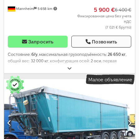
5 900 €
Mannheim
5 658 km
6 400 €
Фиксированная цена без учета
НДС
(7 021 € брутто)
Запросить
Позвонить
Состояние:
б/у
, максимальная грузоподъёмность:
26 650 кг
,
общий вес:
32 000 кг
, конфигурация осей:
2 оси
, первая
регистрация:
08/2014
, следующая проверка (TÜV):
02/2027
,
длина грузового отсека:
7 400 мм
, ширина пространства для
Малое объявление
загрузки:
2 450 мм
, высота грузового отсека:
1 350 мм
,
Оборудование:
ABS
,