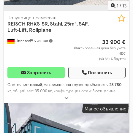
1
/
13
Полуприцеп-самосвал
REISCH
RHKS-SR, Stahl, 25m³, SAF,
Luft-Lift, Rollplane
33 900 €
Sittensen
5 286 km
Фиксированная цена без учета
НДС
(40 341 € брутто)
Запросить
Позвонить
Состояние:
новый
, максимальная грузоподъёмность:
28 780
кг
, общий вес:
35 000 кг
, конфигурация осей:
3 оси
, длина
грузового отсека:
7 600 мм
, ширина пространства для
загрузки:
2 340 мм
, высота грузового отсека:
1 500 мм
, объем
Малое объявление
грузового пространства:
25 м³
, общая длина:
8 920 мм
, общая
ширина:
2 550 мм
, общая высота:
3 170 мм
, Оборудование:
ABS
,