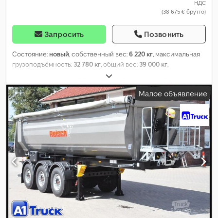
НДС
(38 675 € брутто)
Запросить
Позвонить
Состояние:
новый
, собственный вес:
6 220 кг
, максимальная
грузоподъёмность:
32 780 кг
, общий вес:
39 000 кг
,
конфигурация осей:
3 оси
, длина грузового отсека:
7 400 мм
,
ширина пространства для загрузки:
2 550 мм
, высота
Малое объявление
грузового отсека:
1 550 мм
, объем грузового пространства:
29
м³
, общая длина:
7 400 мм
, подвеска:
воздух
, размер шины:
385/65 22,5
, состояние шин:
100 процент
, цвет:
серый
, размер
передней шины:
385/65 22,5
, размер задней шины:
385/65
22,5
, кабина водителя:
дневная кабина
, класс выбросов:
нет
,
Оборудование:
ABS
,