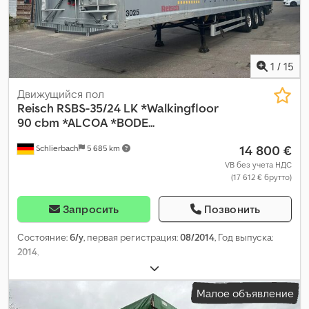
1
/
15
Движущийся пол
Reisch
RSBS-35/24 LK *Walkingfloor
90 cbm *ALCOA *BODE...
14 800 €
Schlierbach
5 685 km
VB без учета НДС
(17 612 € брутто)
Запросить
Позвонить
Состояние:
б/у
, первая регистрация:
08/2014
, Год выпуска:
2014
,
Малое объявление