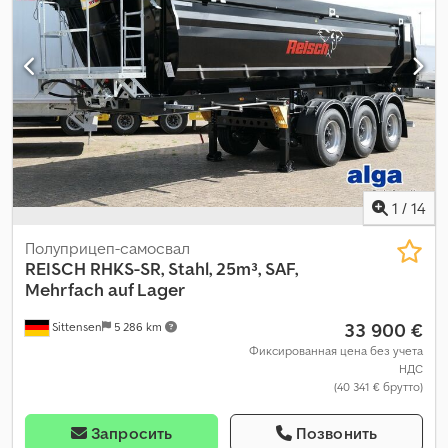
1
/
14
Полуприцеп-самосвал
REISCH
RHKS-SR, Stahl, 25m³, SAF,
Mehrfach auf Lager
33 900 €
Sittensen
5 286 km
Фиксированная цена без учета
НДС
(40 341 € брутто)
Запросить
Позвонить