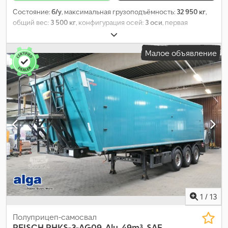
Состояние:
б/у
, максимальная грузоподъёмность:
32 950 кг
,
общий вес:
3 500 кг
, конфигурация осей:
3 оси
, первая
регистрация:
05/2022
, длина грузового отсека:
9 500 мм
,
ширина пространства для загрузки:
2 450 мм
, высота
Малое объявление
грузового отсека:
2 100 мм
, объем грузового пространства:
49
м³
, общая ширина:
2 555 мм
, общая высота:
3 600 мм
,
Оборудование:
ABS
,
1
/
13
Полуприцеп-самосвал
REISCH
RHKS-3-AG09, Alu, 49m³, SAF,