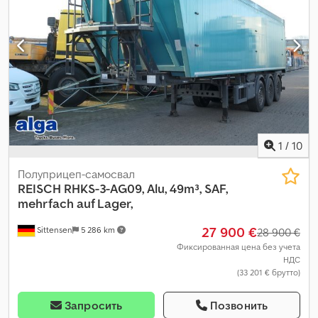
1
/
10
Полуприцеп-самосвал
REISCH
RHKS-3-AG09, Alu, 49m³, SAF,
mehrfach auf Lager,
27 900 €
Sittensen
5 286 km
28 900 €
Фиксированная цена без учета
НДС
(33 201 € брутто)
Запросить
Позвонить