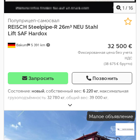
1
/
16
Полуприцеп-самосвал
REISCH
Steelpipe-R 26m³ NEU Stahl
Lift SAF Hardox
32 500 €
Bakum
5 391 km
Фиксированная цена без учета
НДС
(38 675 € брутто)
Запросить
Позвонить
Состояние:
новый
, собственный вес:
6 220 кг
, максимальная
грузоподъёмность:
32 780 кг
, общий вес:
39 000 кг
,
конфигурация осей:
3 оси
, длина грузового отсека:
7 400 мм
,
ширина пространства для загрузки:
2 550 мм
, высота
Малое объявление
грузового отсека:
1 550 мм
, объем грузового пространства:
29
м³
, общая длина:
7 400 мм
, подвеска:
воздух
, размер шины:
385/65 22,5
, состояние шин:
100 процент
, цвет:
серый
, размер
передней шины:
385/65 22,5
, размер задней шины:
385/65