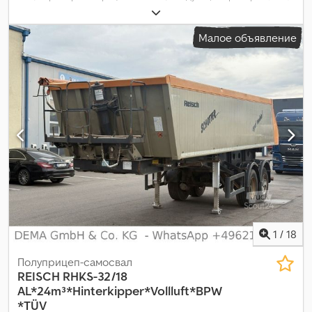
06/2027
,
Малое объявление
1
/
18
Полуприцеп-самосвал
REISCH
RHKS-32/18
AL*24m³*Hinterkipper*Vollluft*BPW
*TÜV