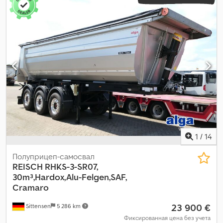
1
/
14
Полуприцеп-самосвал
REISCH
RHKS-3-SR07,
30m³,Hardox,Alu-Felgen,SAF,
Cramaro
23 900 €
Sittensen
5 286 km
Фиксированная цена без учета