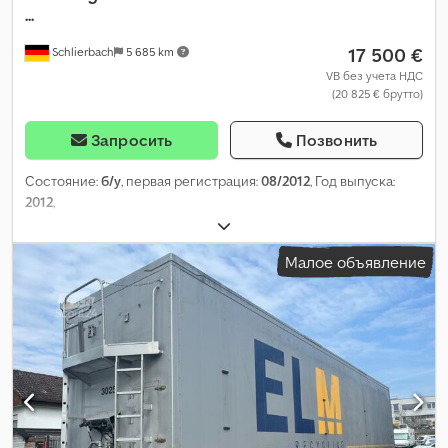
...
17 500 €
Schlierbach
5 685 km
VB без учета НДС
(20 825 € брутто)
Запросить
Позвонить
Состояние:
б/у
, первая регистрация:
08/2012
, Год выпуска:
2012
,
Малое объявление