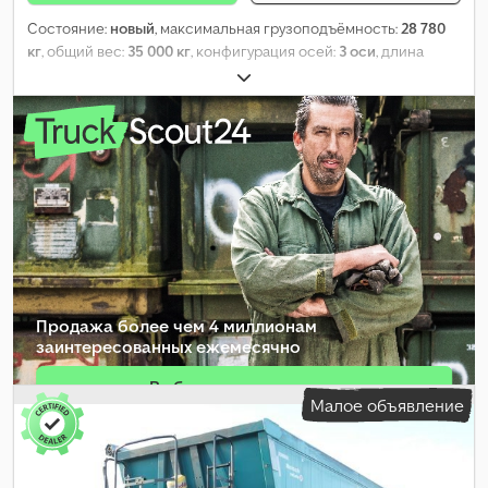
Состояние:
новый
, максимальная грузоподъёмность:
28 780
кг
, общий вес:
35 000 кг
, конфигурация осей:
3 оси
, длина
грузового отсека:
7 600 мм
, ширина пространства для
загрузки:
2 340 мм
, высота грузового отсека:
1 500 мм
, объем
грузового пространства:
25 м³
, общая длина:
8 920 мм
, общая
ширина:
2 550 мм
, общая высота:
3 170 мм
, Оборудование:
ABS
,
Продажа более чем 4 миллионам
заинтересованных ежемесячно
Выбрать пакет дилера
Малое объявление
Создать отдельное объявление