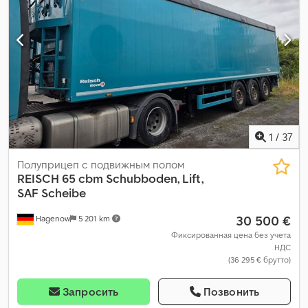
1
/
37
Полуприцеп с подвижным полом
REISCH
65 cbm Schubboden, Lift,
SAF Scheibe
30 500 €
Hagenow
5 201 km
Фиксированная цена без учета
НДС
(36 295 € брутто)
Запросить
Позвонить