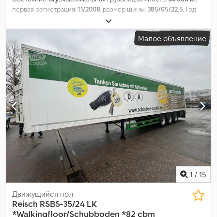
первая регистрация:
11/2008
, размер шины:
385/65/22,5
, Год
выпуска:
2008
,
Малое объявление
1
/
15
Движущийся пол
Reisch
RSBS-35/24 LK
*Walkingfloor/Schubboden *82 cbm