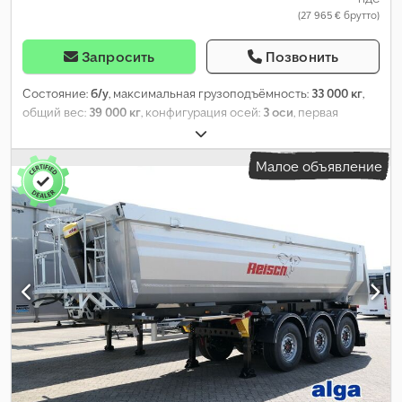
(27 965 € брутто)
Запросить
Позвонить
Состояние:
б/у
, максимальная грузоподъёмность:
33 000 кг
,
общий вес:
39 000 кг
, конфигурация осей:
3 оси
, первая
регистрация:
06/2020
, следующая проверка (TÜV):
06/2027
,
объем грузового пространства:
65 м³
, общая ширина:
2 550
Малое объявление
мм
, общая высота:
3 670 мм
, Год выпуска:
2020
, Оборудование:
ABS
,