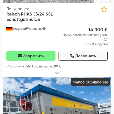
Полуприцеп
Reisch
RHKS 35/24 SSL
Schüttgutmulde
14 900 €
Pragsdorf
5 096 km
Фиксированная цена без учета
НДС
(17 731 € брутто)
Запросить
Позвонить
Состояние:
б/у
, Год выпуска:
2017
,
Малое объявление