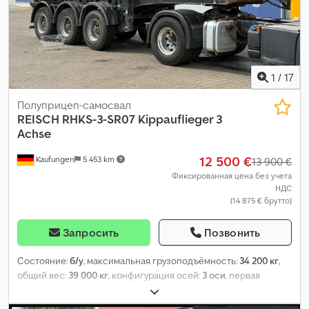
1
/
17
Полуприцеп-самосвал
REISCH
RHKS-3-SR07 Kippauflieger 3
Achse
12 500 €
Kaufungen
5 453 km
13 900 €
Фиксированная цена без учета
НДС
(14 875 € брутто)
Запросить
Позвонить
Состояние:
б/у
, максимальная грузоподъёмность:
34 200 кг
,
общий вес:
39 000 кг
, конфигурация осей:
3 оси
, первая
регистрация:
01/2017
, следующая проверка (TÜV):
08/2028
, Год
выпуска:
2017
,