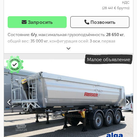
НДС
(28 441 € брутто)
Запросить
Позвонить
Состояние:
б/у
, максимальная грузоподъёмность:
28 650 кг
,
общий вес:
35 000 кг
, конфигурация осей:
3 оси
, первая
регистрация:
02/2021
, следующая проверка (TÜV):
07/2027
,
длина грузового отсека:
7 600 мм
, ширина пространства для
Малое объявление
загрузки:
2 350 мм
, высота грузового отсека:
1 700 мм
, объем
грузового пространства:
30 м³
, общая длина:
9 150 мм
, общая
ширина:
2 550 мм
, общая высота:
3 500 мм
, Оборудование:
ABS
,