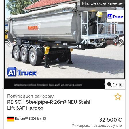
Малое объявление
1
/
16
Полуприцеп-самосвал
REISCH
Steelpipe-R 26m³ NEU Stahl
Lift SAF Hardox
32 500 €
Bakum
5 391 km
Фиксированная цена без учета