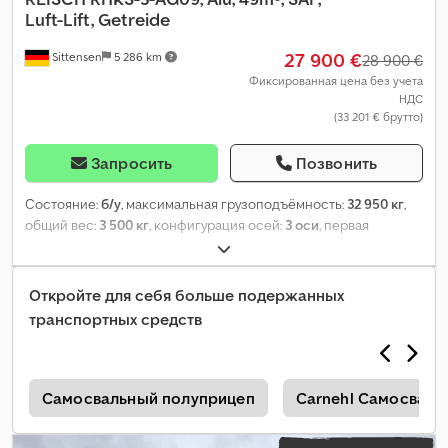
Luft-Lift, Getreide
27 900 €
Sittensen
5 286 km
28 900 €
Фиксированная цена без учета
НДС
(33 201 € брутто)
Запросить
Позвонить
Состояние:
б/у
, максимальная грузоподъёмность:
32 950 кг
,
общий вес:
3 500 кг
, конфигурация осей:
3 оси
, первая
регистрация:
05/2022
, длина грузового отсека:
9 500 мм
,
ширина пространства для загрузки:
2 450 мм
, высота
грузового отсека:
2 100 мм
, объем грузового пространства:
49
Откройте для себя больше подержанных
м³
, общая ширина:
2 555 мм
, общая высота:
3 600 мм
,
транспортных средств
Оборудование:
ABS
,
ы
Самосвальный полуприцеп
Carnehl Самосвал