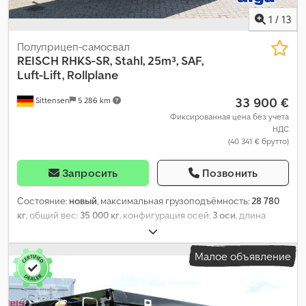
1
/
13
Полуприцеп-самосвал
REISCH
RHKS-SR, Stahl, 25m³, SAF,
Luft-Lift, Rollplane
33 900 €
Sittensen
5 286 km
Фиксированная цена без учета
НДС
(40 341 € брутто)
Запросить
Позвонить
Состояние:
новый
, максимальная грузоподъёмность:
28 780
кг
, общий вес:
35 000 кг
, конфигурация осей:
3 оси
, длина
грузового отсека:
7 600 мм
, ширина пространства для
загрузки:
2 340 мм
, высота грузового отсека:
1 500 мм
, объем
Малое объявление
грузового пространства:
25 м³
, общая длина:
8 920 мм
, общая
ширина:
2 550 мм
, общая высота:
3 170 мм
, Оборудование:
ABS
,