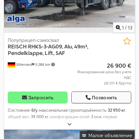
1
/
13
Полуприцеп-самосвал
REISCH
RHKS-3-AG09, Alu, 49m³,
Pendelklappe, Lift, SAF
26 900 €
Sittensen
5 286 km
Фиксированная цена без учета
НДС
(32 011 € брутто)
Запросить
Позвонить
Состояние:
б/у
, максимальная грузоподъёмность:
32 950 кг
,
общий вес:
39 000 кг
, конфигурация осей:
3 оси
, первая
регистрация:
06/2021
, длина грузового отсека:
9 500 мм
,
ширина пространства для загрузки:
2 450 мм
, высота
Малое объявление
грузового отсека:
2 100 мм
, объем грузового пространства:
49