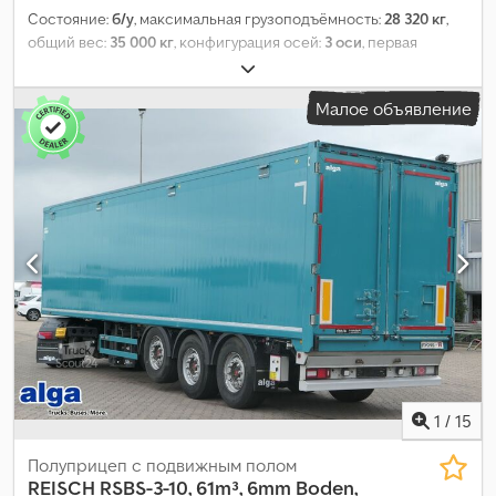
Состояние:
б/у
, максимальная грузоподъёмность:
28 320 кг
,
общий вес:
35 000 кг
, конфигурация осей:
3 оси
, первая
регистрация:
07/2022
, следующая проверка (TÜV):
07/2026
,
объем грузового пространства:
65 м³
, общая ширина:
2 550
Малое объявление
мм
, общая высота:
3 665 мм
, Год выпуска:
2022
, Оборудование:
ABS
,
1
/
15
Полуприцеп с подвижным полом
REISCH
RSBS-3-10, 61m³, 6mm Boden,