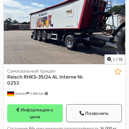
22,5
, кабина водителя:
дневная кабина
, класс выбросов:
нет
,
Оборудование:
ABS
,
1
/
19
Самосвальный прицеп
Reisch
RHKS-35/24 AL Interne Nr.
0253
Greven
5 469 km
Информация о
Позвонить
цене
Состояние:
б/у
, максимальная грузоподъёмность:
34 000 кг
,