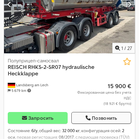
1
/
27
Полуприцеп-самосвал
REISCH
RHKS-2-SR07 hydraulische
Heckklappe
15 900 €
Landsberg am Lech
5 679 km
Фиксированная цена без учета
НДС
(18 921 € брутто)
Запросить
Позвонить
Состояние:
б/у
, общий вес:
32 000 кг
, конфигурация осей:
2
оси
, первая регистрация:
08/2017
, следующая проверка (TÜV):