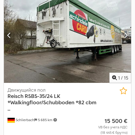
1
/
15
Движущийся пол
Reisch
RSBS-35/24 LK
*Walkingfloor/Schubboden *82 cbm
...
15 500 €
Schlierbach
5 685 km
VB без учета НДС
(18 445 € брутто)