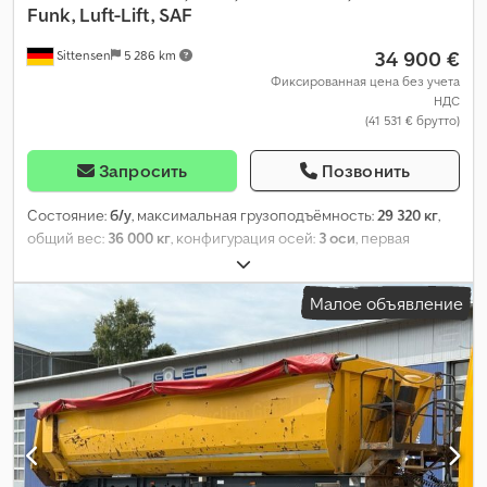
Funk, Luft-Lift, SAF
34 900 €
Sittensen
5 286 km
Фиксированная цена без учета
НДС
(41 531 € брутто)
Запросить
Позвонить
Состояние:
б/у
, максимальная грузоподъёмность:
29 320 кг
,
общий вес:
36 000 кг
, конфигурация осей:
3 оси
, первая
регистрация:
06/2022
, длина грузового отсека:
10 150 мм
,
ширина пространства для загрузки:
2 480 мм
, высота
Малое объявление
грузового отсека:
2 415 мм
, объем грузового пространства:
61
м³
, общая ширина:
2 550 мм
, общая высота:
3 995 мм
,
Оборудование:
ABS
,