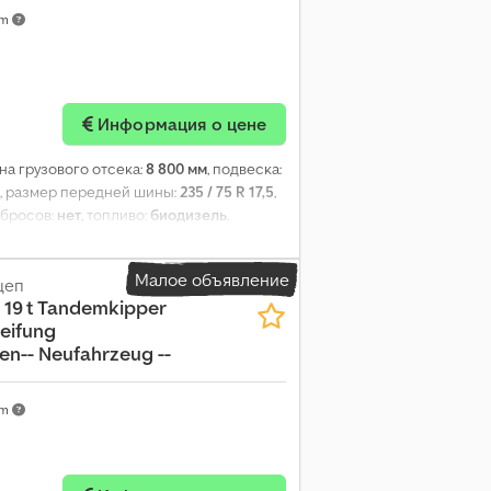
km
Информация о цене
ина грузового отсека:
8 800 мм
, подвеска:
, размер передней шины:
235 / 75 R 17,5
,
ыбросов:
нет
, топливо:
биодизель
,
Малое объявление
цеп
 19 t Tandemkipper
reifung
n-- Neufahrzeug --
km