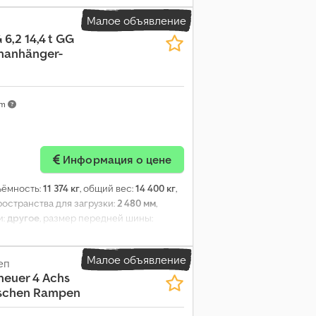
Малое объявление
 6,2 14,4 t GG
nanhänger-
km
Информация о цене
ъёмность:
11 374 кг
, общий вес:
14 400 кг
,
ространства для загрузки:
2 480 мм
,
и:
другое
, размер передней шины:
гое
, класс выбросов:
нет
, топливо:
Малое объявление
еп
 neuer 4 Achs
lischen Rampen