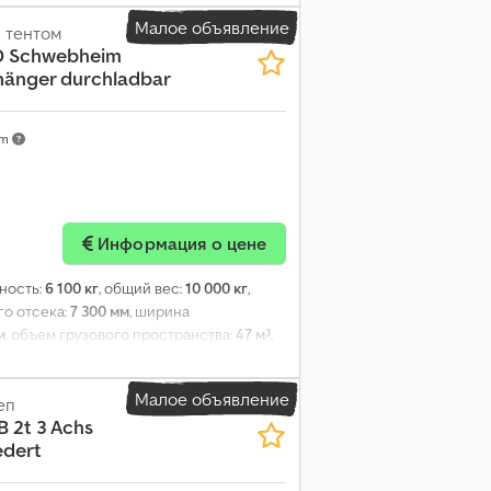
биодизель
, Оборудование:
ABS,
Малое объявление
 тентом
D Schwebheim
änger durchladbar
km
Информация о цене
ность:
6 100 кг
, общий вес:
10 000 кг
,
го отсека:
7 300 мм
, ширина
м
, объем грузового пространства:
47 м³
,
м
, цвет:
другое
, тип передачи:
другое
,
R17,5 143J
, кабина водителя:
другое
,
Малое объявление
еп
B 2t 3 Achs
edert