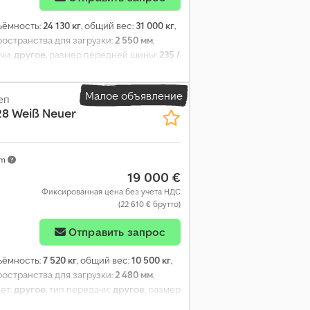
ъёмность:
24 130 кг
, общий вес:
31 000 кг
,
ространства для загрузки:
2 550 мм
,
ачи:
другое
, размер передней шины:
235 /
, класс выбросов:
нет
, топливо:
Малое объявление
еп
,28 Weiß Neuer
km
19 000 €
Фиксированная цена без учета НДС
(22 610 € брутто)
Отправить запрос
ъёмность:
7 520 кг
, общий вес:
10 500 кг
,
ространства для загрузки:
2 480 мм
,
вет:
другое
, тип передачи:
другое
, размер
абина водителя:
другое
, класс выбросов: