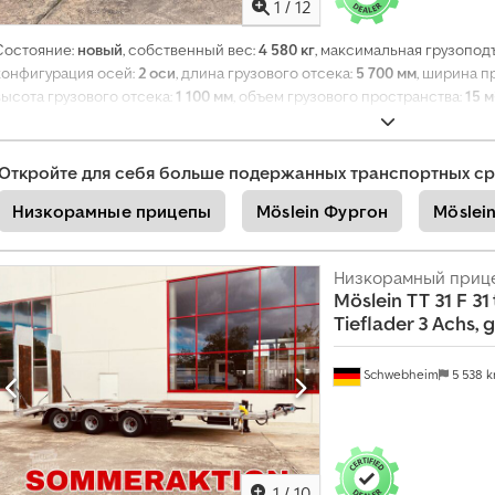
1
/
12
Состояние:
новый
, собственный вес:
4 580 кг
, максимальная грузопод
конфигурация осей:
2 оси
, длина грузового отсека:
5 700 мм
, ширина п
высота грузового отсека:
1 100 мм
, объем грузового пространства:
15 м
435/50 R 19,5
, цвет:
другое
, тип передачи:
другое
, размер передней ш
435/50 R 19,5
, кабина водителя:
другое
, класс выбросов:
нет
, топливо:
пневматический тормоз
,
Откройте для себя больше подержанных транспортных ср
Низкорамные прицепы
Möslein Фургон
Möslei
Низкорамный приц
Möslein
TT 31 F 31
Tieflader 3 Achs,
Schwebheim
5 538 
1
/
10