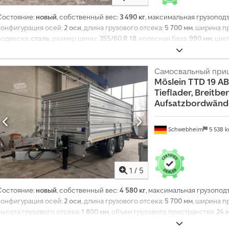
Состояние:
новый
, собственный вес:
3 490 кг
, максимальная грузопод
конфигурация осей:
2 оси
, длина грузового отсека:
5 700 мм
, ширина п
подвеска:
сталь
, размер шины:
355/60 R 18
, колесная база:
990 мм
, цве
передней шины:
355/60 R 18
, размер задней шины:
355/60 R 18
, кабина
топливо:
биодизель
, Оборудование:
ABS, пневматический тормоз
,
Самосвальный при
Möslein
TTD 19 AB
Tieflader, Breitber
Aufsatzbordwände
Schwebheim
5 538 
1
/
5
Состояние:
новый
, собственный вес:
4 580 кг
, максимальная грузопод
конфигурация осей:
2 оси
, длина грузового отсека:
5 700 мм
, ширина п
высота грузового отсека:
1 800 мм
, объем грузового пространства:
24 
435/50 R 19,5
, цвет:
другое
, тип передачи:
другое
, размер передней ш