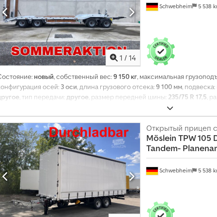
Schwebheim
5 538 
1
/
14
Состояние:
новый
, собственный вес:
9 150 кг
, максимальная грузопод
конфигурация осей:
3 оси
, длина грузового отсека:
9 100 мм
, подвеска:
другое
, тип передачи:
другое
, размер передней шины:
235/75 R 17,5
, р
водителя:
другое
, класс выбросов:
нет
, топливо:
биодизель
, Оборудов
Открытый прицеп с
Möslein
TPW 105 
Tandem- Planena
Schwebheim
5 538 