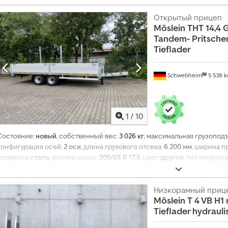
нет
, топливо:
биодизель
, Оборудование:
ABS, пневматический тормоз
,
Открытый прицеп
Möslein
THT 14,4 G
Tandem- Pritsche
Tieflader
Schwebheim
5 538 
1
/
10
Состояние:
новый
, собственный вес:
3 026 кг
, максимальная грузопод
конфигурация осей:
2 оси
, длина грузового отсека:
6 200 мм
, ширина п
подвеска:
сталь
, размер шины:
205/65 R 17,5
, цвет:
другое
, тип передач
205/65 R 17,5
, размер задней шины:
205/65 R 17,5
, кабина водителя:
дру
биодизель
, Оборудование:
ABS, пневматический тормоз
,
Низкорамный приц
Möslein
T 4 VB H1
Tieflader hydrau