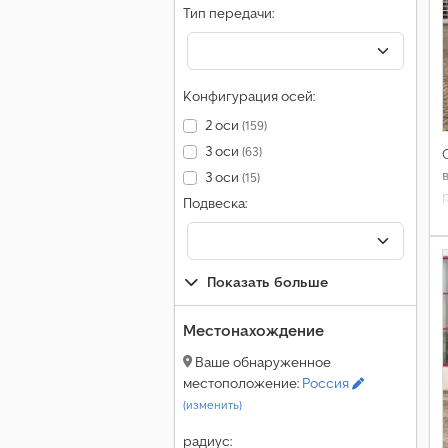
Тип передачи:
Конфигурация осей:
2 оси
(159)
3 оси
(63)
3 оси
(15)
Подвеска:
Показать больше
Местонахождение
Ваше обнаруженное
местоположение:
Россия
(изменить)
радиус: