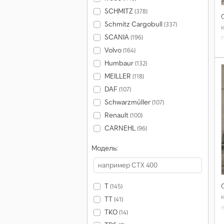
SCHMITZ
(378)
Schmitz Cargobull
(337)
SCANIA
(196)
Volvo
(164)
Humbaur
(132)
MEILLER
(118)
DAF
(107)
Schwarzmüller
(107)
Renault
(100)
CARNEHL
(96)
Модель:
T
(145)
TT
(41)
TKO
(14)