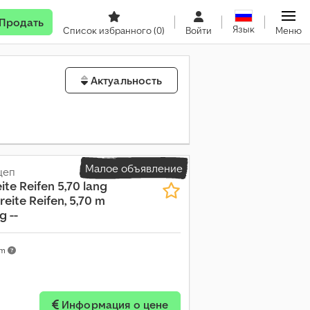
Продать
Язык
Список избранного
(0)
Войти
Меню
Актуальность
Малое объявление
цеп
ite Reifen 5,70 lang
reite Reifen, 5,70 m
g --
km
Информация о цене