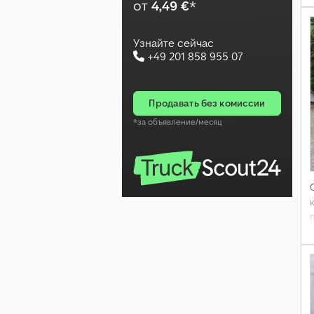
от
4,49 €
*
Узнайте сейчас
+49 201 858 955 07
продавать без комиссии
*за объявление/месяц