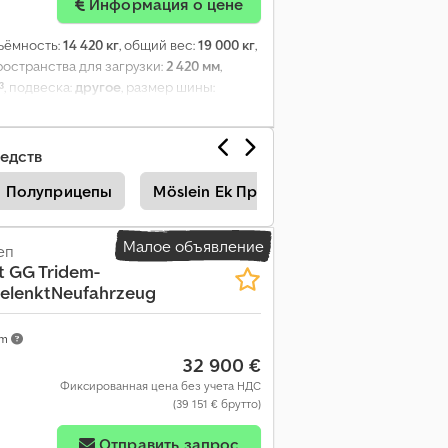
Информация о цене
ъёмность:
14 420 кг
, общий вес:
19 000 кг
,
ространства для загрузки:
2 420 мм
,
³
, подвеска:
другое
, размер шины:
ины:
435/50 R 19,5
, размер задней шины:
биодизель
, Оборудование:
ABS,
едств
n Пoлупpицeпы
Möslein Ek Пpицeпы
Möslein Пpи
Малое объявление
еп
 t GG Tridem-
 gelenktNeufahrzeug
km
32 900 €
Фиксированная цена без учета НДС
(39 151 € брутто)
Отправить запрос