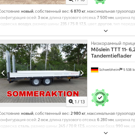
Состояние:
новый
, собственный вес:
6 870 кг
, максимальная грузопод
конфигурация осей:
3 оси
, длина грузового отсека:
7 500 мм
, ширина п
подвеска:
воздух
, размер шины:
235 / 75 R 17,5
, цвет:
другое
, тип перед
5 R 17,5
, размер задней шины:
235 / 75 R 17,5
, кабина водителя:
другое
биодизель
, Оборудование:
ABS, пневматический тормоз
,
Низкорамный приц
Möslein
TTT 11- 6
Tandemtieflader
Schwebheim
5 538 
1
/
13
Состояние:
новый
, собственный вес:
2 980 кг
, максимальная грузопод
конфигурация осей:
2 оси
, длина грузового отсека:
6 280 мм
, ширина п
подвеска:
сталь
, размер шины:
245 / 70 R 17,5
, колесная база:
990 мм
, ц
передней шины:
245 / 70 R 17,5
, размер задней шины:
245 / 70 R 17,5
, к