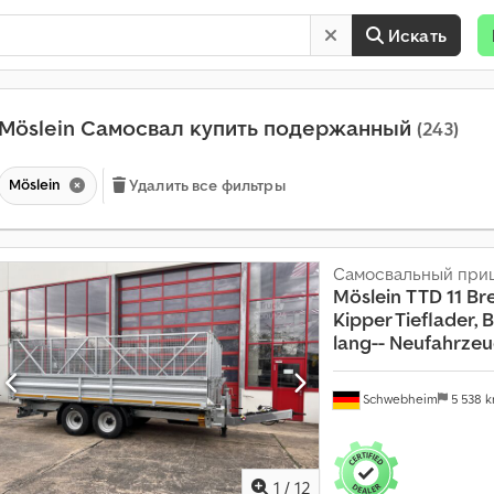
Искать
Möslein Самосвал купить подержанный
(243)
Möslein
Удалить все фильтры
Самосвальный при
Möslein
TTD 11 Bre
Kipper Tieflader, B
lang-- Neufahrzeu
Schwebheim
5 538 
1
/
12