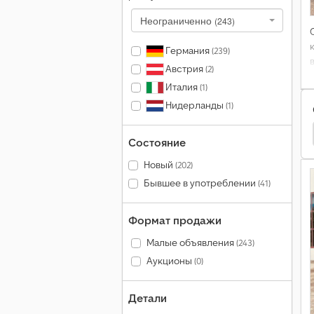
Неограниченно
(243)
Германия
(239)
Австрия
(2)
Италия
(1)
Нидерланды
(1)
вальные Прицепы
Meiller Самосвальные Прицепы
Состояние
Новый
(202)
Бывшее в употреблении
(41)
Формат продажи
Малые объявления
(243)
Аукционы
(0)
Детали