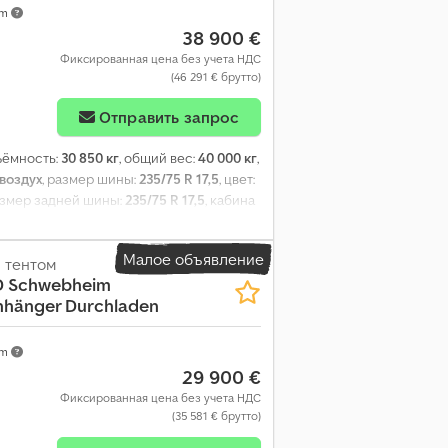
km
38 900 €
Фиксированная цена без учета НДС
(46 291 € брутто)
Отправить запрос
ъёмность:
30 850 кг
, общий вес:
40 000 кг
,
воздух
, размер шины:
235/75 R 17,5
, цвет:
азмер задней шины:
235/75 R 17,5
, кабина
ание:
ABS, пневматический тормоз
,
Малое объявление
 тентом
D Schwebheim
nhänger Durchladen
km
29 900 €
Фиксированная цена без учета НДС
(35 581 € брутто)