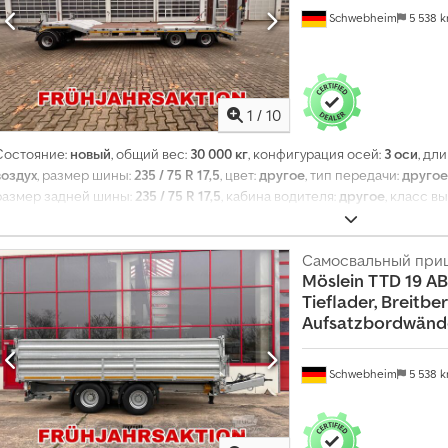
Schwebheim
5 538 
1
/
10
Состояние:
новый
, общий вес:
30 000 кг
, конфигурация осей:
3 оси
, дл
воздух
, размер шины:
235 / 75 R 17,5
, цвет:
другое
, тип передачи:
другое
размер задней шины:
235 / 75 R 17,5
, кабина водителя:
другое
, класс в
Оборудование:
ABS, пневматический тормоз
,
Самосвальный при
Möslein
TTD 19 AB
Tieflader, Breitbe
Aufsatzbordwände
Schwebheim
5 538 