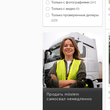
Только с фотографиями
(241)
Только с видео
(0)
Только проверенные дилеры
(223)
7
Продать möslein
самосвал немедленно