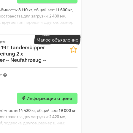
ъёмность:
8 110 кг
, общий вес:
11 600 кг
,
ространства для загрузки:
2 430 мм
,
т:
другое
, тип передачи:
другое
, размер
 водителя:
другое
, класс выбросов:
нет
,
Малое объявление
цеп
 19 t Tandemkipper
eifung 2 x
n-- Neufahrzeug --
km
Информация о цене
ъёмность:
14 420 кг
, общий вес:
19 000 кг
,
ространства для загрузки:
2 420 мм
,
м³
, подвеска:
другое
, размер шины:
ины:
435/50 R 19,5
, размер задней шины: