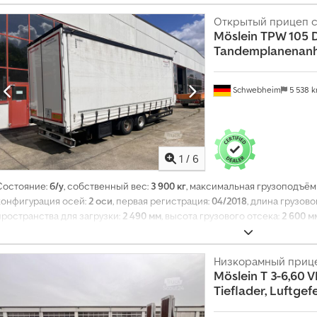
435/50 R 19,5
, кабина водителя:
другое
, класс выбросов:
нет
, топливо:
пневматический тормоз
,
Открытый прицеп с
Möslein
TPW 105 
Tandemplanenanh
Schwebheim
5 538 
1
/
6
Состояние:
б/у
, собственный вес:
3 900 кг
, максимальная грузоподъём
конфигурация осей:
2 оси
, первая регистрация:
04/2018
, длина грузово
пространства для загрузки:
2 490 мм
, высота грузового отсека:
2 600 м
подвеска:
воздух
, размер шины:
235/75R17,5 143J
, колесная база:
990 м
размер передней шины:
235/75R17,5 143J
, размер задней шины:
235/75
класс выбросов:
нет
, Оборудование:
ABS, пневматический тормоз
Низкорамный приц
,
Möslein
T 3-6,60 V
Tieflader, Luftgef