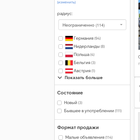
(изменить)
радиус:
Неограниченно
(114)
Германия
(94)
Нидерланды
(8)
Польша
(4)
Бельгия
(3)
Австрия
(1)
Показать больше
Состояние
ы
Goldhofer Пoлупpицeпы
Goldhofer Автовоз
Новый
(3)
Бывшее в употреблении
(111)
Формат продажи
Малые объявления
(114)