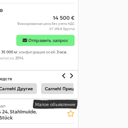
14 500 €
Фиксированная цена без учета НДС
(17 255 € брутто)
Отправить запрос
:
35 000 кг
, конфигурация осей:
3 оси
,
 выпуска:
2014
,
едств
Carnehl Другие
Carnehl Пpицeпы
Carnehl Пoлуп
Малое объявление
вал
 24, Stahlmulde,
xStück