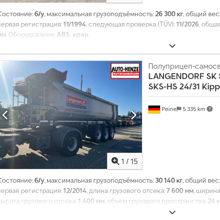
Состояние:
б/у
, максимальная грузоподъёмность:
26 300 кг
, общий вес
первая регистрация:
11/1994
, следующая проверка (TÜV):
11/2026
, обща
мм
, Оборудование:
ABS, кран
,
Полуприцеп-самос
LANGENDORF
SK 
SKS-HS 24/31 Kipp
Peine
5 335 km
1
/
15
Состояние:
б/у
, максимальная грузоподъёмность:
30 140 кг
, общий вес
первая регистрация:
12/2014
, длина грузового отсека:
7 600 мм
, ширин
высота грузового отсека:
1 400 мм
, объем грузового пространства:
24 