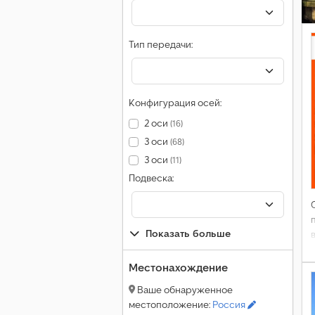
Тип передачи:
Конфигурация осей:
2 оси
(16)
3 оси
(68)
3 оси
(11)
Подвеска:
Показать больше
Местонахождение
Ваше обнаруженное
местоположение:
Россия