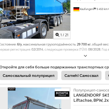
а
т
Kaufungen
5 453 km
ь
о
т
д
1
/
21
е
л
Состояние:
б/у
, максимальная грузоподъёмность:
29 700 кг
, общий вес
ь
первая регистрация:
02/2014
, следующая проверка (TÜV):
08/2028
, Год
н
о
е
Откройте для себя больше подержанных транспортных ср
о
Самосвальный полуприцеп
Carnehl Самосвал
б
ъ
я
Полуприцеп-самос
LANGENDORF
SKS
в
Liftachse, BPW, 2
л
е