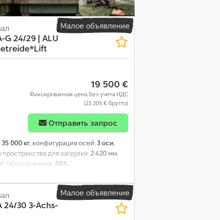
Малое объявление
вал
-G 24/29 | ALU
treide*Lift
19 500 €
Фиксированная цена без учета НДС
(23 205 € брутто)
Отправить запрос
:
35 000 кг
, конфигурация осей:
3 оси
,
а пространства для загрузки:
2 420 мм
,
м³
, Оборудование:
ABS
,
Малое объявление
вал
 24/30 3-Achs-