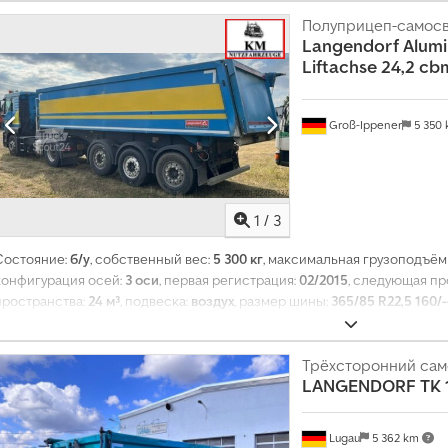
Полуприцеп-самос
Langendorf
Alum
Liftachse 24,2 cb
Groß-Ippener
5 350
1
/
3
Состояние:
б/у
, собственный вес:
5 300 кг
, максимальная грузоподъём
конфигурация осей:
3 оси
, первая регистрация:
02/2015
, следующая пр
пространства:
24 м³
, подвеска:
воздух
, размер шины:
365/85 R22,5 160/-
Трёхсторонний сам
LANGENDORF
TK 
Lugau
5 362 km