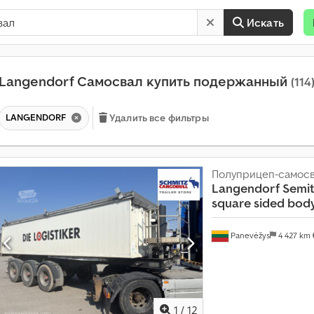
Искать
Langendorf Самосвал купить подержанный
(114
LANGENDORF
Удалить все фильтры
Полуприцеп-самос
П
Langendorf
Semit
р
square sided bod
о
д
Panevėžys
4 427 km
а
ж
а
б
о
л
1
/
12