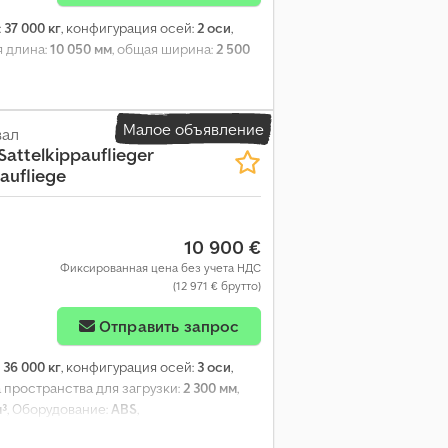
:
37 000 кг
, конфигурация осей:
2 оси
,
я длина:
10 050 мм
, общая ширина:
2 500
Малое объявление
вал
Sattelkippauflieger
aufliege
10 900 €
Фиксированная цена без учета НДС
(12 971 € брутто)
Отправить запрос
:
36 000 кг
, конфигурация осей:
3 оси
,
а пространства для загрузки:
2 300 мм
,
м³
, Оборудование:
ABS
,