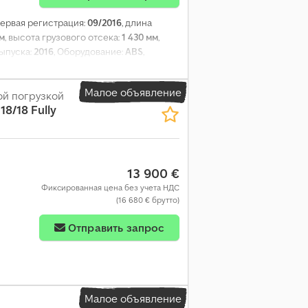
 первая регистрация:
09/2016
, длина
мм
, высота грузового отсека:
1 430 мм
,
выпуска:
2016
, Оборудование:
ABS
,
Малое объявление
ой погрузкой
18/18 Fully
13 900 €
Фиксированная цена без учета НДС
(16 680 € брутто)
Отправить запрос
Малое объявление