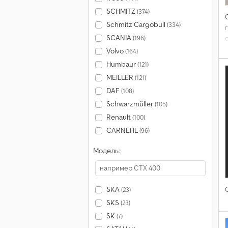
SCHMITZ
(374)
Schmitz Cargobull
(334)
SCANIA
(196)
Volvo
(164)
Humbaur
(121)
MEILLER
(121)
DAF
(108)
Schwarzmüller
(105)
Renault
(100)
CARNEHL
(96)
Модель:
SKA
(23)
SKS
(23)
SK
(7)