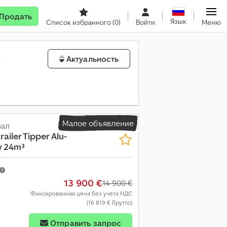
Продать
Язык
Список избранного
(0)
Войти
Меню
)
Актуальность
Малое объявление
вал
railer Tipper Alu-
y 24m³
13 900 €
14 900 €
Фиксированная цена без учета НДС
(16 819 € брутто)
Отправить запрос