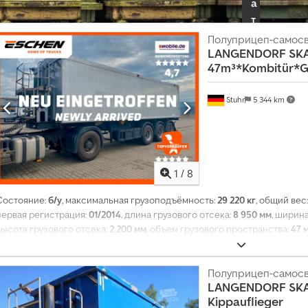
а
т
ь
Полуприцеп-самос
п
LANGENDORF
SKA
47m³*Kombitür*Ge
а
к
е
Stuhr
5 344 km
т
д
и
л
1
/
8
е
р
Состояние:
б/у
, максимальная грузоподъёмность:
29 220 кг
, общий вес
первая регистрация:
01/2014
, длина грузового отсека:
8 950 мм
, ширин
а
высота грузового отсека:
2 200 мм
, объем грузового пространства:
47 
С
о
Полуприцеп-самос
з
LANGENDORF
SKA
д
Kippauflieger