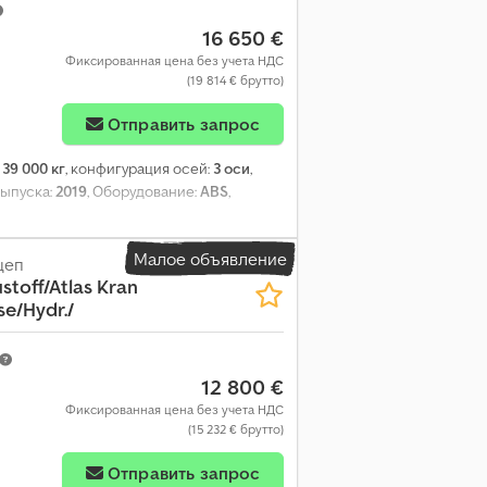
16 650 €
Фиксированная цена без учета НДС
(19 814 € брутто)
Отправить запрос
:
39 000 кг
, конфигурация осей:
3 оси
,
 выпуска:
2019
, Оборудование:
ABS
,
Малое объявление
цеп
stoff/Atlas Kran
se/Hydr./
12 800 €
Фиксированная цена без учета НДС
(15 232 € брутто)
Отправить запрос