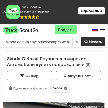
TruckScout24
К приложению
Бесплатно в магазине
Продать
Искать
Skoda Octavia Грузопассажирские
Автомобили купить подержанный
(6)
Фильтр
Актуальность
Skoda
Удалить все фильтры
Малое объявление