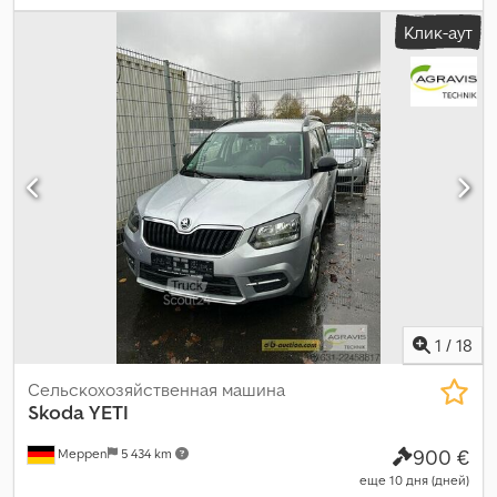
5
, Оборудование:
ABS, кондиционер, сажевый фильтр,
Клик-аут
центральный замок, электронная программа стабилизации
(ESP)
,
1
/
18
Сельскохозяйственная машина
Skoda
YETI
900 €
Meppen
5 434 km
еще 10 дня (дней)