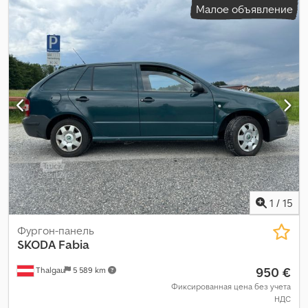
Малое объявление
1
/
15
Фургон-панель
SKODA
Fabia
950 €
Thalgau
5 589 km
Фиксированная цена без учета
НДС