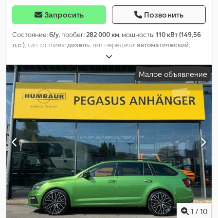
Запросить
Позвонить
Состояние:
б/у
, пробег:
282 000 км
, мощность:
110 кВт (149,56
л.с.)
, тип топлива:
дизель
, тип передачи:
автоматический
,
первая регистрация:
03/2019
, следующая проверка (TÜV):
01/2026
, класс выбросов:
Евро 6
, цвет:
серый
, количество
Малое объявление
мест:
5
, Оборудование:
ABS, кондиционер, полный привод,
сажевый фильтр, система иммобилайзера, центральный
замок, электронная программа стабилизации (ESP)
,
1
/
10