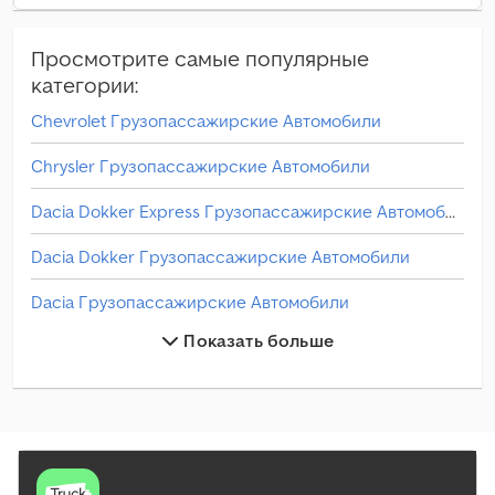
Просмотрите самые популярные
категории:
Chevrolet Грузопассажирские Автомобили
Chrysler Грузопассажирские Автомобили
Dacia Dokker Express Грузопассажирские Автомобили
Dacia Dokker Грузопассажирские Автомобили
Dacia Грузопассажирские Автомобили
Показать больше
Fiat Doblo Грузопассажирские Автомобили
Fiat Ducato Грузопассажирские Автомобили
Fiat Scudo Грузопассажирские Автомобили
Fiat Грузопассажирские Автомобили