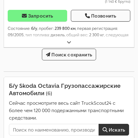
(1 140 € брутто)
Запросить
Позвонить
Состояние:
б/у
, пробег:
239 800 км
, первая регистрация:
09/2005
, тип топлива:
дизель
, общий вес:
2 300 кг
, следующая
проверка (TÜV):
09/2024
, цвет:
зелёный
, тип передачи:
механический
, класс выбросов:
Евро 5
, количество мест:
2
,
Год выпуска:
2005
, Оборудование:
Поиск сохранить
ABS
,
Б/у Skoda Octavia Грузопассажирские
Автомобили
(6)
Сейчас просмотрите весь сайт TruckScout24 с
более чем 120 000 подержанными транспортными
средствами.
Искать