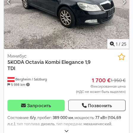
1
/
25
Минибус
SKODA
Octavia Kombi Elegance 1,9
TDI
1 700 €
Bergheim / Salzburg
1 950 €
5 598 km
Фиксированная цена
(НДС не может быть выделен)
Запросить
Позвонить
Состояние:
б/у
, пробег:
389 000 км
, мощность:
77 кВт (104,69
л.с.)
, тип топлива:
дизель
, тип передачи:
механический
,
первая регистрация:
04/2009
, цвет:
чёрный
, количество мест: