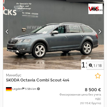
1
/
18
Минибус
SKODA
Octavia Combi Scout 4x4
8 500 €
Legden
5 584 km
Фиксированная цена без учета
НДС
(10 115 € брутто)