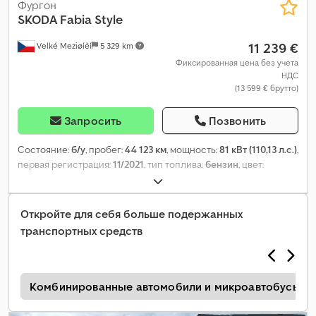
Фургон
SKODA
Fabia Style
11 239 €
Velké Meziøíèí
5 329 km
Фиксированная цена без учета
НДС
(13 599 € брутто)
Запросить
Позвонить
Состояние:
б/у
, пробег:
44 123 км
, мощность:
81 кВт (110,13 л.с.)
,
первая регистрация:
11/2021
, тип топлива:
бензин
, цвет:
оранжевый
, тип передачи:
механический
, класс выбросов:
Евро 6
, количество мест:
5
, Оборудование:
ABS, кондиционер,
система иммобилайзера, центральный замок, электронная
Откройте для себя больше подержанных
программа стабилизации (ESP)
,
транспортных средств
а
Комбинированные автомобили и микроавтобусы до