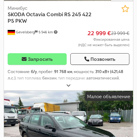
Минибус
SKODA
Octavia Combi RS 245 422
PS PKW
22 999 €
Gevelsberg
5 546 km
23 999 €
Фиксированная цена
(НДС не может быть выделен)
Запросить
Позвонить
Состояние:
б/у
, пробег:
91 768 км
, мощность:
310 кВт (421,48
л.с.)
, тип топлива:
бензин
, тип передачи:
автоматический
,
первая регистрация:
09/2019
, следующая проверка (TÜV):
04/2028
, класс выбросов:
Евро 6
, цвет:
зелёный
, количество
Малое объявление
мест:
5
, Оборудование:
ABS, кондиционер, навигационная
система, система иммобилайзера, центральный замок,
электронная программа стабилизации (ESP)
,