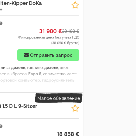
iten-Kipper DoKa
+
31 980 €
33 169 €
Фиксированная цена без учета НДС
(38 056 € брутто)
Отправить запрос
плива:
дизель
, топливо:
дизель
, цвет:
ласс выбросов:
Евро 6
, количество мест:
бортовой компьютер, гидроусилитель
ности, противотуманные фары, система
изации (ESP)
,
Малое объявление
1.5 D L 9-Sitzer
18 858 €