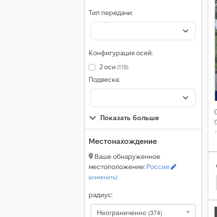
Тип передачи:
Конфигурация осей:
2 оси
(118)
Подвеска:
Показать больше
Местонахождение
Ваше обнаруженное
местоположение:
Россия
(изменить)
Mercedes-Benz Скотовоз
Mercedes-Benz Лесовоз
радиус:
Неограниченно
(374)