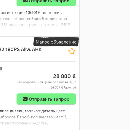
Отправить запрос
я регистрация:
10/2019
, тип топлива:
 класс выбросов:
Евро 6
, количество
1 881 мм
, длина грузового отсека:
2 512
 замок, электронная программа
Малое объявление
 180PS Allw. AHK
28 880 €
Фиксированная цена без учета НДС
(34 367 € брутто)
Отправить запрос
плива:
дизель
, топливо:
дизель
, цвет:
выбросов:
Евро 6
, количество мест:
3
,
 транспортные средства,
прицепное устройство, раздвижная