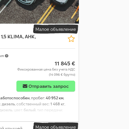
Малое объявление
1,5 KLIMA, AHK,
 km
11 845 €
Фиксированная цена без учета НДС
(14 096 € брутто)
Отправить запрос
работоспособен
, пробег:
40 952 км
,
:
дизель
, собственный вес:
1 468 кг
,
дизель
, цвет:
белый
, тип передачи:
на:
1 848 мм
, общая высота:
1 880 мм
,
, Блютуз, бортовой компьютер,
Малое объявление
асности, помощь при трогании на
кой крышей