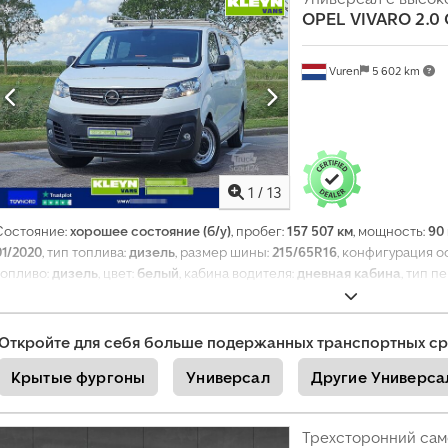
н
OPEL
VIVARO 2.0 
подъёме, прицепное устройство, раздвижная дверь, регистрация ав
и
центральный замок, электронная программа стабилизации (ESP), эл
электрорегулируемое зеркало
,
е
Vuren
5 602 km
1
/
13
Состояние:
хорошее состояние (б/у)
, пробег:
157 507 км
, мощность:
90 
01/2020
, тип топлива:
дизель
, размер шины:
215/65R16
, конфигурация о
топливо:
дизель
, цвет:
белый
, кабина водителя:
дневная кабина
, тип п
передач:
6
, класс выбросов:
Евро 6
, количество мест:
5
, общая длина:
5
высота:
2 100 мм
, длина грузового отсека:
1 800 мм
, ширина пространст
грузового отсека:
1 320 мм
, Год выпуска:
2020
, Оборудование:
ABS, Appl
Откройте для себя больше подержанных транспортных ср
контроль, навигационная система, прицепное устройство, система к
Крытые фургоны
Универсал
Другие Универса
электрорегулировка стекол, электрорегулируемое зеркало
,
Трехсторонний сам