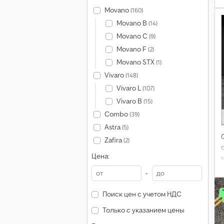
Movano
(160)
Movano B
(14)
Movano C
(9)
Movano F
(2)
Movano STX
(1)
Vivaro
(148)
Vivaro L
(107)
Vivaro B
(15)
Combo
(39)
Astra
(5)
Zafira
(2)
Цена:
-
Поиск цен с учетом НДС
Только с указанием цены