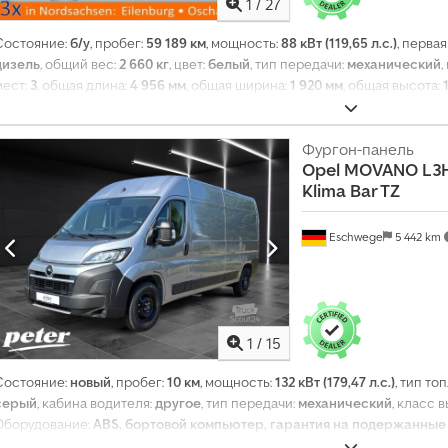
1
/
27
Состояние:
б/у
, пробег:
59 189 км
, мощность:
88 кВт (119,65 л.с.)
, перва
дизель
, общий вес:
2 660 кг
, цвет:
белый
, тип передачи:
механический
,
мест:
3
, общая длина:
4 956 мм
, общая ширина:
1 920 мм
, общая высота:
мм
, Оборудование:
ABS, кондиционер, сажевый фильтр, центральный
стабилизации (ESP)
,
Фургон-панель
Opel
MOVANO L3H2
Klima Bar TZ
Eschwege
5 442 km
1
/
15
Т
Состояние:
новый
, пробег:
10 км
, мощность:
132 кВт (179,47 л.с.)
, тип то
р
серый
, кабина водителя:
другое
, тип передачи:
механический
, класс 
а
Оборудование:
ABS, бортовой компьютер, гарантия на подержанные
н
гидроусилитель руля, кондиционер, круиз-контроль, парктроники, 