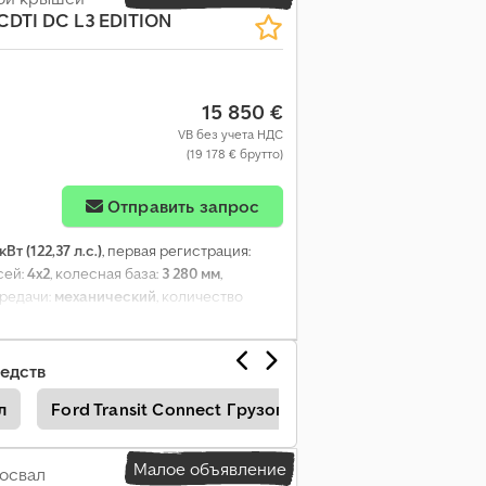
CDTI DC L3 EDITION
томобиля, регистрация грузовика,
ектрорегулировка стекол,
15 850 €
VB без учета НДС
(19 178 € брутто)
Отправить запрос
кВт (122,37 л.с.)
, первая регистрация:
сей:
4x2
, колесная база:
3 280 мм
,
ередачи:
механический
, количество
 470 мм
, общая ширина:
1 920 мм
, общая
ва для загрузки:
1 590 мм
, высота
e CarPlay, Блютуз, кондиционер, круиз-
едств
онтроля тяги, центральный замок,
л
Ford Transit Connect Грузопассажирские Автомоб
Малое объявление
освал