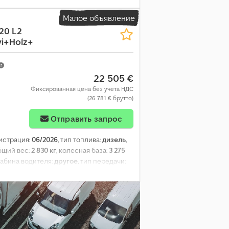
тяги, центральный замок, электронная
Малое объявление
120 L2
i+Holz+
22 505 €
Фиксированная цена без учета НДС
(26 781 € брутто)
Отправить запрос
гистрация:
06/2026
, тип топлива:
дизель
,
общий вес:
2 830 кг
, колесная база:
3 275
 кабина водителя:
другое
, тип передачи:
на:
2 010 мм
, общая ширина:
1 900 мм
,
2 010 мм
, высота грузового отсека:
1 895
усилитель руля, кондиционер, круиз-
ости, раздвижная дверь, сажевый
ый замок, электронная программа