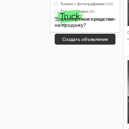
Только с фотографиями
(374)
Только с видео
(24)
Транспортное средство
Только проверенные дилеры
на продажу?
(92)
Создать объявление