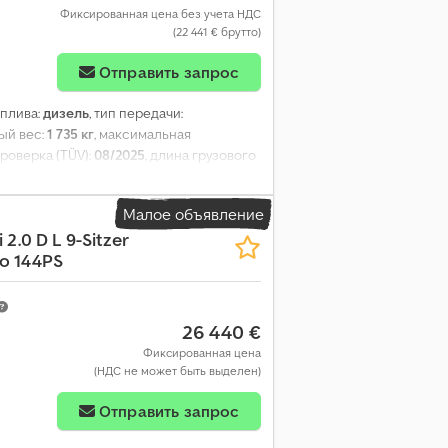
Фиксированная цена без учета НДС
(22 441 € брутто)
Отправить запрос
оплива:
дизель
, тип передачи:
ый вес:
1 735 кг
, максимальная
роверка (TÜV):
08/2025
, длина грузового
грузового отсека:
1 935 мм
, расход
7 л/100км
, расход топлива (смешанный
Малое объявление
ргетическая эффективность:
A
, цвет:
2.0 D L 9-Sitzer
, общая длина:
2 010 мм
, общая ширина:
to 144PS
ники, подушка безопасности,
ма иммобилайзера, система контроля
26 440 €
Фиксированная цена
(НДС не может быть выделен)
Отправить запрос