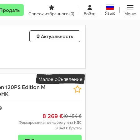
Продать
Язык
Список избранного
(0)
Войти
Меню
Актуальность
Малое объявление
en 120PS Edition M
AHK
8 269 €
10 454 €
Фиксированная цена без учета НДС
(9 840 € брутто)