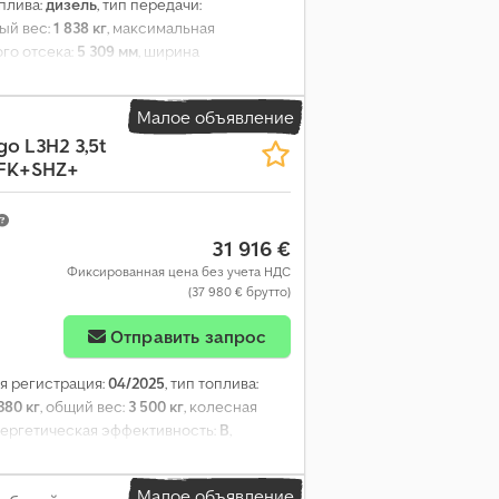
оплива:
дизель
, тип передачи:
ный вес:
1 838 кг
, максимальная
ого отсека:
5 309 мм
, ширина
м
, класс выбросов:
Евро 6
, цвет:
чёрный
,
 длина:
2 010 мм
, общая ширина:
1 940 мм
,
Малое объявление
душка безопасности, противотуманные
o L3H2 3,5t
 система контроля тяги
,
RFK+SHZ+
31 916 €
Фиксированная цена без учета НДС
(37 980 € брутто)
Отправить запрос
ая регистрация:
04/2025
, тип топлива:
380 кг
, общий вес:
3 500 кг
, колесная
энергетическая эффективность:
B
,
расход топлива (за городом):
6,2 л/100км
,
дителя:
другое
, тип передачи:
Малое объявление