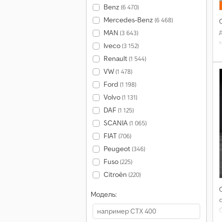
Benz
(6 470)
Mercedes-Benz
(6 468)
MAN
(3 643)
Iveco
(3 152)
Renault
(1 544)
VW
(1 478)
Ford
(1 198)
Volvo
(1 131)
DAF
(1 125)
SCANIA
(1 065)
FIAT
(706)
Peugeot
(346)
Fuso
(225)
Citroën
(220)
Модель: