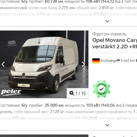
Состояние:
б/у
, пробег:
60 728 км
, мощность:
106 кВт (144,12 л.с.)
, тип т
механический
, колесная база:
3 275 мм
, общий вес:
2 850 кг
, собствен
грузоподъёмность:
1 012 кг
, первая регистрация:
07/2022
, длина грузов
пространства для загрузки:
2 010 мм
, высота грузового отсека:
1 935 м
кабина водителя:
другое
, количество мест:
9
, Год выпуска:
2022
, общая
Оборудование:
бортовой компьютер, кондиционер, парктроники, по
Фургон-панель
Opel
Movano Carg
фары, раздвижная дверь, сажевый фильтр, система иммобилайзера,
verstärkt 2.2D +
Eschwege
5 442 km
1
/
15
Состояние:
б/у
, пробег:
25 000 км
, мощность:
103 кВт (140,04 л.с.)
, перв
дизель
, собственный вес:
2 120 кг
, максимальная грузоподъёмность:
1 
база:
4 035 мм
, следующая проверка (TÜV):
05/2028
, топливо:
дизель
, 
Выбросы CO₂:
169 г/км
, расход топлива (городской цикл):
6,6 л/100км
, 
расход топлива (смешанный цикл):
6,5 л/100км
, цвет:
белый
, кабина во