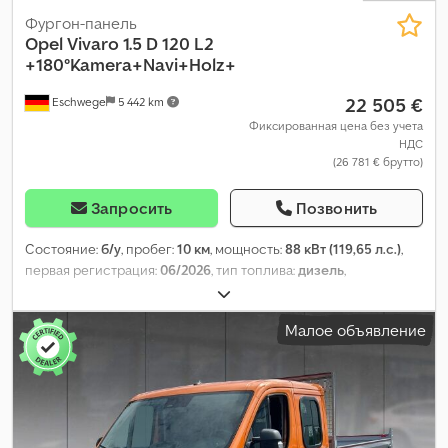
Фургон-панель
Opel
Vivaro 1.5 D 120 L2
+180°Kamera+Navi+Holz+
22 505 €
Eschwege
5 442 km
Фиксированная цена без учета
НДС
(26 781 € брутто)
Запросить
Позвонить
Состояние:
б/у
, пробег:
10 км
, мощность:
88 кВт (119,65 л.с.)
,
первая регистрация:
06/2026
, тип топлива:
дизель
,
собственный вес:
1 721 кг
, максимальная грузоподъёмность:
1 184 кг
, общий вес:
2 830 кг
, колесная база:
3 275 мм
,
Малое объявление
следующая проверка (TÜV):
06/2027
, топливо:
дизель
, цвет:
белый
, кабина водителя:
другое
, тип передачи:
механический
, класс выбросов:
Евро 6
, количество мест:
3
,
общая длина:
2 010 мм
, общая ширина:
1 900 мм
, длина
грузового отсека:
4 983 мм
, ширина пространства для
загрузки:
2 010 мм
, высота грузового отсека:
1 895 мм
, Год