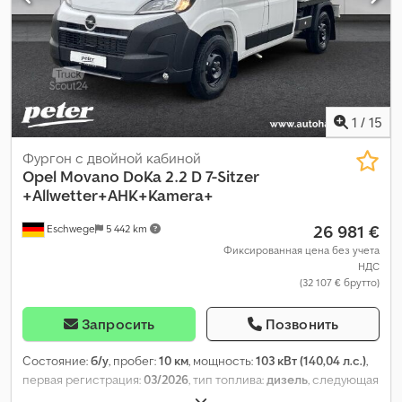
кондиционер, круиз-контроль, парктроники, подушка
безопасности, раздвижная дверь, сажевый фильтр,
система контроля тяги, центральный замок, электронная
программа стабилизации (ESP)
,
1
/
15
Фургон с двойной кабиной
Opel
Movano DoKa 2.2 D 7-Sitzer
+Allwetter+AHK+Kamera+
26 981 €
Eschwege
5 442 km
Фиксированная цена без учета
НДС
(32 107 € брутто)
Запросить
Позвонить
Состояние:
б/у
, пробег:
10 км
, мощность:
103 кВт (140,04 л.с.)
,
первая регистрация:
03/2026
, тип топлива:
дизель
, следующая
проверка (TÜV):
03/2028
, топливо:
дизель
, цвет:
белый
, кабина