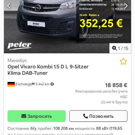
1
/
15
Минибус
Opel
Vivaro Kombi 1.5 D L 9-Sitzer
Klima DAB-Tuner
18 858 €
Eschwege
5 442 km
Фиксированная цена без учета
НДС
(22 441 € брутто)
Запросить
Позвонить
Состояние:
б/у
, пробег:
108 208 км
, мощность:
88 кВт (119,65
л.с.)
, тип топлива:
дизель
, тип передачи:
механический
,