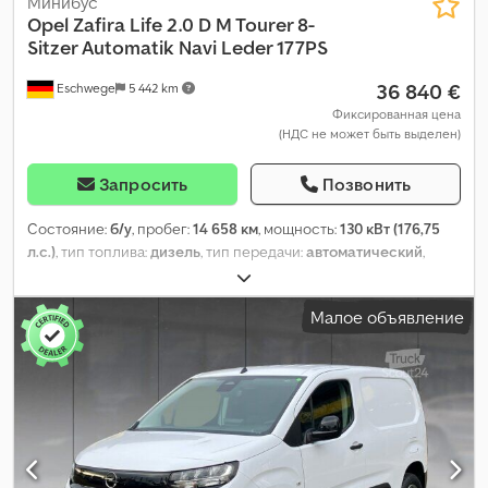
Минибус
Opel
Zafira Life 2.0 D M Tourer 8-
Sitzer Automatik Navi Leder 177PS
36 840 €
Eschwege
5 442 km
Фиксированная цена
(НДС не может быть выделен)
Запросить
Позвонить
Состояние:
б/у
, пробег:
14 658 км
, мощность:
130 кВт (176,75
л.с.)
, тип топлива:
дизель
, тип передачи:
автоматический
,
колесная база:
3 275 мм
, общий вес:
2 800 кг
, собственный
вес:
1 839 кг
, максимальная грузоподъёмность:
961 кг
, первая
Малое объявление
регистрация:
07/2023
, следующая проверка (TÜV):
12/2025
,
длина грузового отсека:
4 956 мм
, ширина пространства для
загрузки:
2 010 мм
, высота грузового отсека:
1 890 мм
, расход
топлива (городской цикл):
5,9 л/100км
, расход топлива (за
городом):
5,3 л/100км
, расход топлива (смешанный цикл):
5,5
л/100км
, Выбросы CO₂:
145 г/км
, класс выбросов:
Евро 6
,
энергетическая эффективность:
A
, цвет:
белый
, кабина
водителя:
другое
, количество мест:
8
, Год выпуска:
2020
,