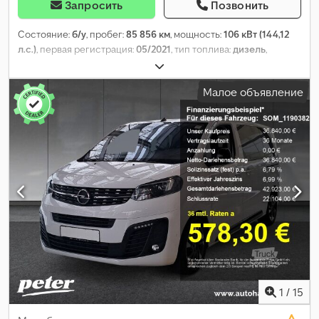
Запросить
Позвонить
Состояние:
б/у
, пробег:
85 856 км
, мощность:
106 кВт (144,12
л.с.)
, первая регистрация:
05/2021
, тип топлива:
дизель
,
собственный вес:
1 838 кг
, максимальная грузоподъёмность:
1 012 кг
, общий вес:
2 850 кг
, колесная база:
3 275 мм
, цвет:
Малое объявление
белый
, кабина водителя:
другое
, тип передачи:
механический
, класс выбросов:
Евро 6
, количество мест:
9
,
общая длина:
2 010 мм
, общая ширина:
1 940 мм
, длина
грузового отсека:
5 309 мм
, ширина пространства для
загрузки:
2 010 мм
, высота грузового отсека:
1 935 мм
, Год
выпуска:
2021
, Оборудование:
бортовой компьютер,
кондиционер, навигационная система, парктроники,
подушка безопасности, противотуманные фары,
раздвижная дверь, сажевый фильтр, система
иммобилайзера, система контроля тяги
,
1
/
15