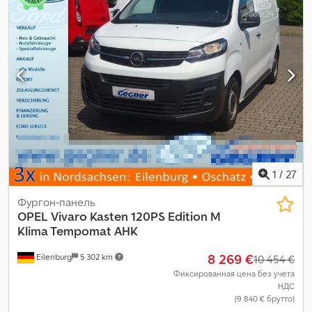
1
/
27
Фургон-панель
OPEL
Vivaro Kasten 120PS Edition M
Klima Tempomat AHK
8 269 €
Eilenburg
5 302 km
10 454 €
Фиксированная цена без учета
НДС
(9 840 € брутто)