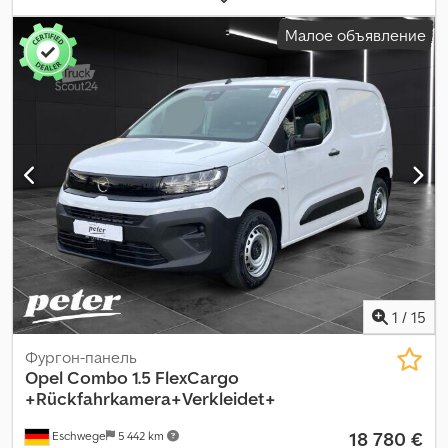
водителя:
другое
, тип передачи:
механический
, класс
Малое объявление
выбросов:
Евро 6
, подвеска:
сталь
, количество мест:
7
,
Оборудование:
ABS, бортовой компьютер, гидроусилитель
руля, кондиционер, круиз-контроль, парктроники, подушка
безопасности, противотуманные фары, система
иммобилайзера, система контроля тяги, центральный
замок, электронная программа стабилизации (ESP)
,
1
/
15
Фургон-панель
Opel
Combo 1.5 FlexCargo
+Rückfahrkamera+Verkleidet+
18 780 €
Eschwege
5 442 km