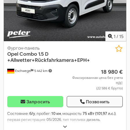
общая длина:
2 010 мм
, общая ширина:
1 890 мм
,
Оборудование:
кондиционер, подушка безопасности
,
1
/
15
Фургон-панель
Opel
Combo 1.5 D
+Allwetter+Rückfahrkamera+EPH+
18 980 €
Eschwege
5 442 km
Фиксированная цена без учета
НДС
(22 586 € брутто)
Запросить
Позвонить
Состояние:
б/у
, пробег:
10 км
, мощность:
75 кВт (101,97 л.с.)
,
первая регистрация:
05/2026
, тип топлива:
дизель
,
собственный вес:
1 371 кг
, максимальная грузоподъёмность: