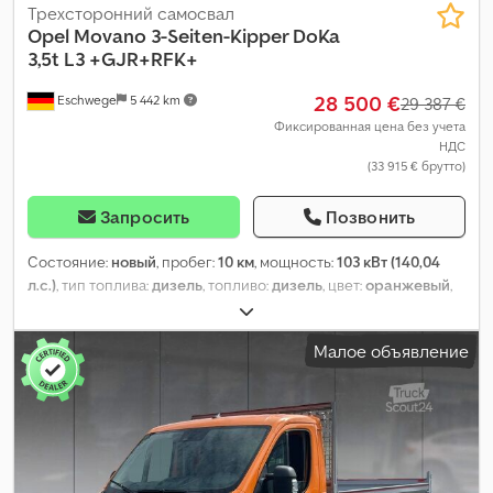
Трехсторонний самосвал
Opel
Movano 3-Seiten-Kipper DoKa
3,5t L3 +GJR+RFK+
28 500 €
Eschwege
5 442 km
29 387 €
Фиксированная цена без учета
НДС
(33 915 € брутто)
Запросить
Позвонить
Состояние:
новый
, пробег:
10 км
, мощность:
103 кВт (140,04
л.с.)
, тип топлива:
дизель
, топливо:
дизель
, цвет:
оранжевый
,
кабина водителя:
другое
, тип передачи:
механический
, класс
выбросов:
Евро 6
, подвеска:
сталь
, количество мест:
7
, общая
Малое объявление
длина:
2 100 мм
, общая ширина:
2 430 мм
, Оборудование:
ABS,
бортовой компьютер, гидроусилитель руля, кондиционер,
круиз-контроль, парктроники, подушка безопасности,
прицепное устройство, противотуманные фары, сажевый
фильтр, система иммобилайзера, система контроля тяги,
центральный замок, электронная программа стабилизации
(ESP)
,