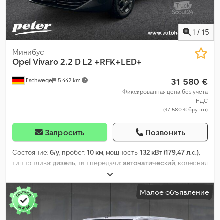
1
/
15
Минибус
Opel
Vivaro 2.2 D L2 +RFK+LED+
31 580 €
Eschwege
5 442 km
Фиксированная цена без учета
НДС
(37 580 € брутто)
Запросить
Позвонить
Состояние:
б/у
, пробег:
10 км
, мощность:
132 кВт (179,47 л.с.)
,
тип топлива:
дизель
, тип передачи:
автоматический
, колесная
база:
3 275 мм
, общий вес:
2 830 кг
, собственный вес:
1 953 кг
,
максимальная грузоподъёмность:
877 кг
, первая регистрация:
Малое объявление
03/2026
, следующая проверка (TÜV):
03/2027
, длина грузового
отсека:
4 981 мм
, ширина пространства для загрузки:
2 010 мм
,
высота грузового отсека:
1 890 мм
, класс выбросов:
Евро 6
,