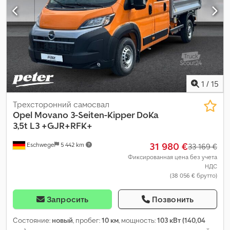
выпуска:
2026
, Оборудование:
ABS, бортовой компьютер,
гидроусилитель руля, кондиционер, круиз-контроль,
навигационная система, парктроники, подушка
безопасности, раздвижная дверь, сажевый фильтр,
система иммобилайзера, система контроля тяги,
центральный замок, электронная программа стабилизации
(ESP)
,
1
/
15
Трехсторонний самосвал
Opel
Movano 3-Seiten-Kipper DoKa
3,5t L3 +GJR+RFK+
31 980 €
Eschwege
5 442 km
33 169 €
Фиксированная цена без учета
НДС
(38 056 € брутто)
Запросить
Позвонить
Состояние:
новый
, пробег:
10 км
, мощность:
103 кВт (140,04