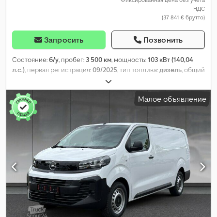
НДС
(37 841 € брутто)
Запросить
Позвонить
Состояние:
б/у
, пробег:
3 500 км
, мощность:
103 кВт (140,04
л.с.)
, первая регистрация:
09/2025
, тип топлива:
дизель
, общий
вес:
3 500 кг
, колесная база:
4 035 мм
, следующая проверка
(TÜV):
03/2027
, топливо:
дизель
, цвет:
белый
, кабина водителя:
Малое объявление
другое
, тип передачи:
механический
, класс выбросов:
Евро 6
,
количество мест:
6
, общая длина:
2 050 мм
, общая ширина:
2 530 мм
, длина грузового отсека:
5 998 мм
, ширина
пространства для загрузки:
2 050 мм
, высота грузового
отсека:
2 524 мм
, Год выпуска:
2024
, Оборудование:
бортовой
компьютер, кондиционер, круиз-контроль, навигационная
система, парктроники, подушка безопасности,
противотуманные фары, раздвижная дверь, сажевый
фильтр, система контроля тяги
,