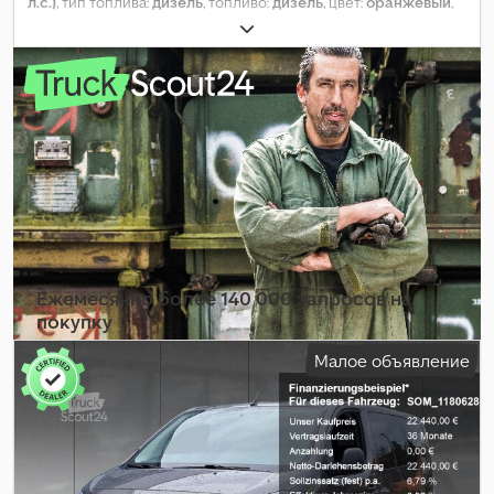
л.с.)
, тип топлива:
дизель
, топливо:
дизель
, цвет:
оранжевый
,
кабина водителя:
другое
, тип передачи:
механический
, класс
выбросов:
Евро 6
, количество мест:
7
, общая длина:
2 100 мм
,
общая ширина:
2 430 мм
, Оборудование:
ABS, бортовой
компьютер, гидроусилитель руля, кондиционер, круиз-
контроль, парктроники, подушка безопасности,
противотуманные фары, система иммобилайзера,
центральный замок, электронная программа стабилизации
(ESP)
,
Ежемесячно более 140 000 запросов на
покупку
Малое объявление
Выбрать пакет дилера