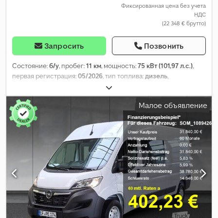
Фиксированная цена без учета
НДС
(22 348 € брутто)
Запросить
Позвонить
Состояние:
б/у
, пробег:
11 км
, мощность:
75 кВт (101,97 л.с.)
,
первая регистрация:
05/2026
, тип топлива:
дизель
,
собственный вес:
1 371 кг
, максимальная грузоподъёмность:
649 кг
, общий вес:
2 020 кг
, колесная база:
2 785 мм
,
Малое объявление
следующая проверка (TÜV):
05/2029
, топливо:
дизель
, цвет:
белый
, кабина водителя:
другое
, тип передачи:
механический
, класс выбросов:
Евро 6
, количество мест:
2
,
общая длина:
1 930 мм
, общая ширина:
1 830 мм
, длина
грузового отсека:
4 403 мм
, ширина пространства для
загрузки:
1 921 мм
, высота грузового отсека:
1 825 мм
, Год
выпуска:
2025
, Оборудование:
ABS, гарантия на
подержанные транспортные средства, гидроусилитель
руля, кондиционер, круиз-контроль, парктроники, подушка
безопасности, противотуманные фары, раздвижная дверь,
сажевый фильтр, система иммобилайзера, система