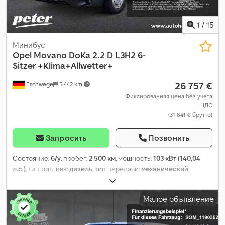
контроля тяги, центральный замок, электронная программа
стабилизации (ESP)
,
1
/
15
Минибус
Opel
Movano DoKa 2.2 D L3H2 6-
Sitzer +Klima+Allwetter+
26 757 €
Eschwege
5 442 km
Фиксированная цена без учета
НДС
(31 841 € брутто)
Запросить
Позвонить
Состояние:
б/у
, пробег:
2 500 км
, мощность:
103 кВт (140,04
л.с.)
, тип топлива:
дизель
, тип передачи:
механический
,
колесная база:
4 035 мм
, общий вес:
3 500 кг
, собственный
вес:
2 080 кг
, максимальная грузоподъёмность:
1 420 кг
,
Малое объявление
первая регистрация:
01/2024
, следующая проверка (TÜV):
02/2028
, длина грузового отсека:
5 998 мм
, ширина
пространства для загрузки:
2 050 мм
, высота грузового