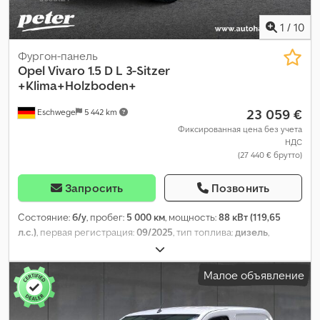
1
/
10
Фургон-панель
Opel
Vivaro 1.5 D L 3-Sitzer
+Klima+Holzboden+
23 059 €
Eschwege
5 442 km
Фиксированная цена без учета
НДС
(27 440 € брутто)
Запросить
Позвонить
Состояние:
б/у
, пробег:
5 000 км
, мощность:
88 кВт (119,65
л.с.)
, первая регистрация:
09/2025
, тип топлива:
дизель
,
собственный вес:
1 774 кг
, максимальная грузоподъёмность:
1 131 кг
, общий вес:
2 830 кг
, колесная база:
3 275 мм
,
Малое объявление
следующая проверка (TÜV):
09/2026
, топливо:
дизель
, цвет:
белый
, кабина водителя:
другое
, тип передачи:
механический
, класс выбросов:
Евро 6
, количество мест:
3
,