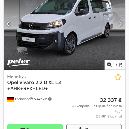
цвет:
белый
, кабина водителя:
другое
, количество мест:
8
, Год
выпуска:
2025
, общая длина:
2 010 мм
, общая ширина:
1 890 мм
,
топливо:
дизель
, Оборудование:
ABS, бортовой компьютер,
гарантия на подержанные транспортные средства,
гидроусилитель руля, кондиционер, навигационная
система, парктроники, подушка безопасности,
противотуманные фары, раздвижная дверь, сажевый
фильтр, система иммобилайзера, система контроля тяги,
центральный замок, электронная программа стабилизации
(ESP)
,
1
/
15
Минибус
Opel
Vivaro 2.2 D XL L3
+AHK+RFK+LED+
32 337 €
Eschwege
5 442 km
Фиксированная цена без учета
НДС
(38 481 € брутто)