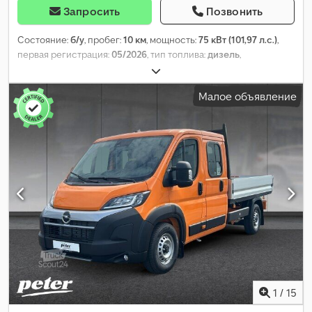
Запросить
Позвонить
Состояние:
б/у
, пробег:
10 км
, мощность:
75 кВт (101,97 л.с.)
,
первая регистрация:
05/2026
, тип топлива:
дизель
,
собственный вес:
1 371 кг
, максимальная грузоподъёмность:
649 кг
, общий вес:
2 020 кг
, колесная база:
2 785 мм
,
Малое объявление
следующая проверка (TÜV):
02/2029
, топливо:
дизель
, цвет:
белый
, кабина водителя:
другое
, тип передачи:
механический
, класс выбросов:
Евро 6
, количество мест:
2
,
общая длина:
1 930 мм
, общая ширина:
1 830 мм
, длина
грузового отсека:
4 403 мм
, ширина пространства для
загрузки:
1 921 мм
, высота грузового отсека:
1 825 мм
, Год
выпуска:
2025
, Оборудование:
ABS, гидроусилитель руля,
кондиционер, круиз-контроль, парктроники, подушка
безопасности, раздвижная дверь, сажевый фильтр,
система иммобилайзера, система контроля тяги,
центральный замок, электронная программа стабилизации
(ESP)
,
1
/
15