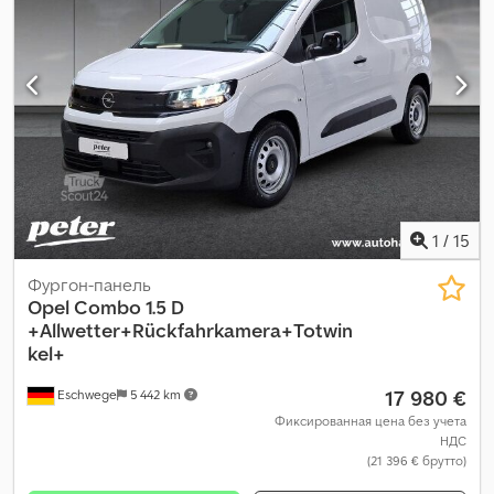
общая длина:
2 010 мм
, общая ширина:
1 900 мм
, длина
грузового отсека:
5 333 мм
, ширина пространства для
загрузки:
2 010 мм
, высота грузового отсека:
1 895 мм
, Год
выпуска:
2025
, Оборудование:
бортовой компьютер,
кондиционер, круиз-контроль, парктроники, подушка
безопасности, раздвижная дверь, сажевый фильтр,
система иммобилайзера, система контроля тяги
,
1
/
15
Фургон-панель
Opel
Combo 1.5 D
+Allwetter+Rückfahrkamera+Totwin
kel+
17 980 €
Eschwege
5 442 km
Фиксированная цена без учета
НДС
(21 396 € брутто)