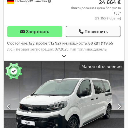
24 664 €
Eschwege
5 442 km
Фиксированная цена без учета
НДС
(29 350 € брутто)
Запросить
Позвонить
Состояние:
б/у
, пробег:
12 927 км
, мощность:
88 кВт (119,65
л.с.)
, первая регистрация:
07/2025
, тип топлива:
дизель
,
собственный вес:
1 774 кг
, максимальная грузоподъёмность:
1 131 кг
, общий вес:
2 830 кг
, колесная база:
3 275 мм
,
Малое объявление
следующая проверка (TÜV):
07/2026
, топливо:
дизель
, цвет:
белый
, кабина водителя:
другое
, тип передачи:
механический
, класс выбросов:
Евро 6
, количество мест:
3
,
общая длина:
2 010 мм
, общая ширина:
1 900 мм
, длина
грузового отсека:
5 333 мм
, ширина пространства для
загрузки:
2 010 мм
, высота грузового отсека:
1 895 мм
, Год
выпуска:
2024
, Оборудование:
бортовой компьютер,
кондиционер, круиз-контроль, парктроники, подушка
безопасности, прицепное устройство, раздвижная дверь,
сажевый фильтр, система иммобилайзера, система
контроля тяги
,