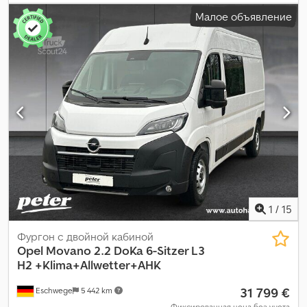
649 кг
, общий вес:
2 020 кг
, колесная база:
2 785 мм
,
Малое объявление
следующая проверка (TÜV):
05/2029
, топливо:
дизель
, цвет:
белый
, кабина водителя:
другое
, тип передачи:
механический
, класс выбросов:
Евро 6
, количество мест:
2
,
общая длина:
1 930 мм
, общая ширина:
1 830 мм
, длина
грузового отсека:
4 403 мм
, ширина пространства для
загрузки:
1 921 мм
, высота грузового отсека:
1 825 мм
, Год
выпуска:
2025
, Оборудование:
ABS, гидроусилитель руля,
кондиционер, круиз-контроль, парктроники, подушка
безопасности, противотуманные фары, раздвижная дверь,
сажевый фильтр, система иммобилайзера, система
контроля тяги, центральный замок, электронная программа
стабилизации (ESP)
,
1
/
15
Фургон с двойной кабиной
Opel
Movano 2.2 DoKa 6-Sitzer L3
H2 +Klima+Allwetter+AHK
31 799 €
Eschwege
5 442 km
Фиксированная цена без учета