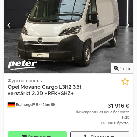
1
/
15
Фургон-панель
Opel
Movano Cargo L3H2 3,5t
verstärkt 2.2D +RFK+SHZ+
31 916 €
Eschwege
5 442 km
Фиксированная цена без учета
НДС
(37 980 € брутто)