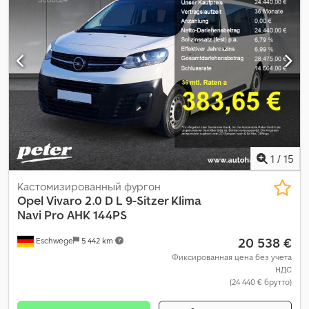
отсека:
2 522 мм
, расход топлива (городской цикл):
6,4
л/100км
, расход топлива (за городом):
6,2 л/100км
, расход
топлива (смешанный цикл):
6,3 л/100км
, Выбросы CO₂:
166 г/
км
, класс выбросов:
Евро 6
, энергетическая эффективность:
D
, цвет:
белый
, кабина водителя:
другое
, количество мест:
6
,
Год выпуска:
2023
, общая длина:
2 050 мм
, общая ширина:
2 530
мм
, топливо:
дизель
, Оборудование:
ABS, кондиционер,
парктроники, подушка безопасности, сажевый фильтр,
система иммобилайзера, система контроля тяги,
электронная программа стабилизации (ESP)
,
1
/
15
Кастомизированный фургон
Opel
Vivaro 2.0 D L 9-Sitzer Klima
Navi Pro AHK 144PS
20 538 €
Eschwege
5 442 km
Фиксированная цена без учета
НДС
(24 440 € брутто)