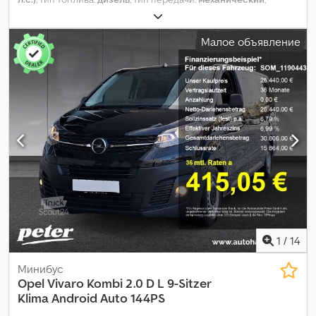
колесная база:
3 275 мм
, общий вес:
2 830 кг
, собственный
вес:
1 735 кг
, максимальная грузоподъёмность:
1 095 кг
,
Малое объявление
первая регистрация:
06/2021
, следующая проверка (TÜV):
08/2025
, длина грузового отсека:
5 309 мм
, ширина
пространства для загрузки:
2 010 мм
, высота грузового
отсека:
1 935 мм
, расход топлива (городской цикл):
5,3
л/100км
, расход топлива (за городом):
4,7 л/100км
, расход
топлива (смешанный цикл):
4,9 л/100км
, Выбросы CO₂:
130 г/
км
, класс выбросов:
Евро 6
, энергетическая эффективность:
A
, цвет:
серый
, кабина водителя:
другое
, количество мест:
9
,
Год выпуска:
2021
, общая длина:
2 010 мм
, общая ширина:
1 940
мм
, Оборудование:
бортовой компьютер, кондиционер,
парктроники, подушка безопасности, противотуманные
фары, раздвижная дверь, сажевый фильтр, система
иммобилайзера, система контроля тяги
,
1
/
14
Минибус
Opel
Vivaro Kombi 2.0 D L 9-Sitzer
Klima Android Auto 144PS