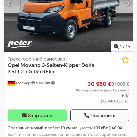
1
/
15
Трехсторонний самосвал
Opel
Movano 3-Seiten-Kipper DoKa
3,5t L2 +GJR+RFK+
30 980 €
Eschwege
5 442 km
31 908 €
Фиксированная цена без учета
НДС
(36 866 € брутто)
Запросить
Позвонить
Состояние:
новый
, пробег:
10 км
, мощность:
103 кВт (140,04
л.с.)
, тип топлива:
дизель
, топливо:
дизель
, цвет:
оранжевый
,