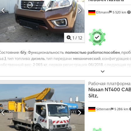
Eltmann
5 520 km
1
/
12
Состояние:
б/у
, Функциональность:
полностью работоспособен
, проб
.с.)
, тип топлива:
дизель
, тип передачи:
механический
, конфигурация 
собственный вес:
2 065 кг
, первая регистрация:
06/2018
, следующая пр
Евро 6
, цвет:
коричневый
, подвеска:
другое
, размер шины:
255/60 R18
,
предыдущих владельцев:
2
, Год выпуска:
2018
, номер машины/транспор
Оборудование:
блокировка дифференциала, всесезонные шины, нав
Рабочая платформа
Nissan
NT400 CABS
безопасности, полный привод, регистрация грузовика, сажевый фи
Sitz,
Sittensen
5 286 km