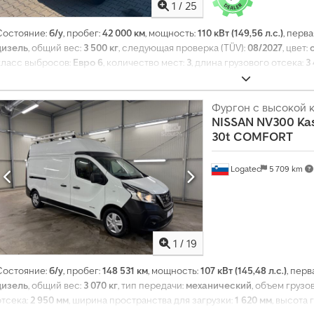
1
/
25
Состояние:
б/у
, пробег:
42 000 км
, мощность:
110 кВт (149,56 л.с.)
, перв
дизель
, общий вес:
3 500 кг
, следующая проверка (TÜV):
08/2027
, цвет:
класс выбросов:
Евро 6
, количество мест:
3
, длина грузового отсека:
3
загрузки:
2 100 мм
, высота грузового отсека:
2 000 мм
, Год выпуска:
202
сажевый фильтр, центральный замок, электронная программа стаби
Фургон с высокой
NISSAN
NV300 Ka
30t COMFORT
Logatec
5 709 km
1
/
19
Состояние:
б/у
, пробег:
148 531 км
, мощность:
107 кВт (145,48 л.с.)
, пер
дизель
, общий вес:
3 070 кг
, тип передачи:
механический
, объем грузо
отсека:
2 950 мм
, ширина пространства для загрузки:
1 620 мм
, высота 