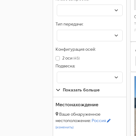
Тип передачи:
Конфигурация осей:
2 оси
(45)
16
Ford Transit 350 Грузовики
Ford Transit 350
Подвеска:
Показать больше
Местонахождение
Ваше обнаруженное
местоположение:
Россия
(изменить)