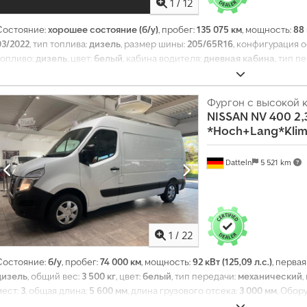
1
/
12
Состояние:
хорошее состояние (б/у)
, пробег:
135 075 км
, мощность:
88 
03/2022
, тип топлива:
дизель
, размер шины:
205/65R16
, конфигурация 
топливо:
дизель
, цвет:
белый
, кабина водителя:
дневная кабина
, тип п
передач:
6
, класс выбросов:
Евро 6
, количество мест:
3
, общая длина:
5
высота:
2 150 мм
, длина грузового отсека:
2 510 мм
, ширина пространст
грузового отсека:
1 390 мм
, Год выпуска:
2022
, Оборудование:
Фургон с высокой
ABS, Блют
NISSAN
NV 400 2,
система контроля тяги, центральный замок, электрорегулировка ст
*Hoch+Lang*Klim
Datteln
5 521 km
1
/
22
Состояние:
б/у
, пробег:
74 000 км
, мощность:
92 кВт (125,09 л.с.)
, перва
дизель
, общий вес:
3 500 кг
, цвет:
белый
, тип передачи:
механический
,
мест:
3
, общая длина:
5 600 мм
, длина грузового отсека:
3 000 мм
, Обор
фильтр, центральный замок
,