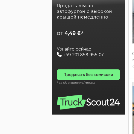
Продать nissan
автофургон с высокой
крышей немедленно
от
4,49 €
*
Узнайте сейчас
+49 201 858 955 07
л
продавать без комиссии
*за объявление/месяц