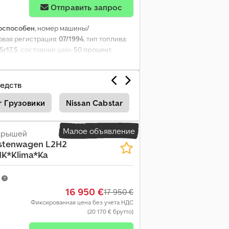
Отправить запрос
оспособен
, номер машины/
ервая регистрация:
07/1994
, тип топлива:
5r17,5
, состояние шин:
50 процент
,
ля:
дневная кабина
, количество мест:
3
,
орудование:
Тахограф, гидроборт,
едств
r Грузовики
Nissan Cabstar
Nissan Эвакуатор
Малое объявление
 крышей
stenwagen L2H2
K*Klima*Ka
m
16 950 €
17 950 €
Фиксированная цена без учета НДС
(20 170 € брутто)