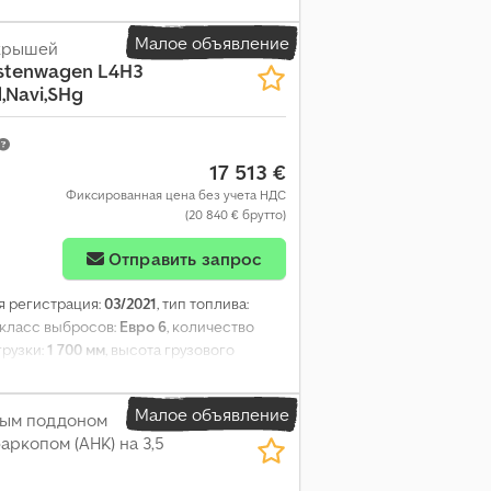
мок, электронная программа
Малое объявление
 крышей
stenwagen L4H3
,Navi,SHg
17 513 €
Фиксированная цена без учета НДС
(20 840 € брутто)
Отправить запрос
ая регистрация:
03/2021
, тип топлива:
, класс выбросов:
Евро 6
, количество
грузки:
1 700 мм
, высота грузового
истема, сажевый фильтр, центральный
Малое объявление
вым поддоном
аркопом (AHK) на 3,5