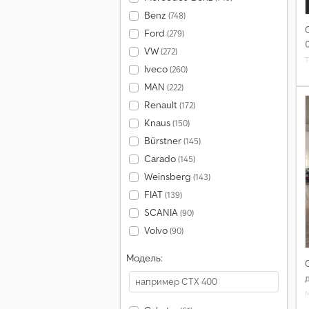
Benz
(748)
Ford
(279)
VW
(272)
Iveco
(260)
MAN
(222)
Renault
(172)
Knaus
(150)
Bürstner
(145)
Carado
(145)
Weinsberg
(143)
FIAT
(139)
SCANIA
(90)
Volvo
(90)
Модель: