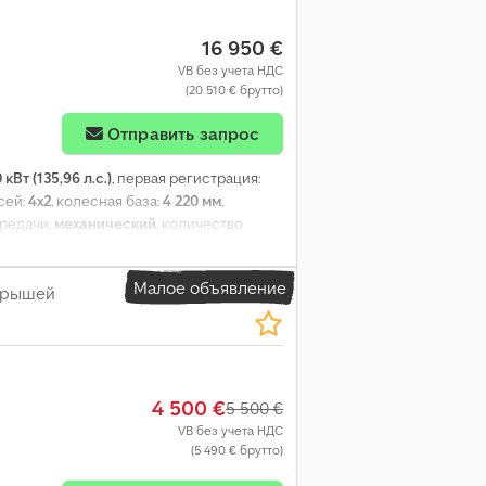
16 950 €
VB без учета НДС
(20 510 € брутто)
Отправить запрос
 кВт (135,96 л.с.)
, первая регистрация:
сей:
4x2
, колесная база:
4 220 мм
,
ередачи:
механический
, количество
т:
3
, общая длина:
6 480 мм
, общая
0 мм
, ширина пространства для загрузки:
Малое объявление
крышей
ование:
ABS, Блютуз, гидроборт,
роля тяги, центральный замок,
4 500 €
5 500 €
VB без учета НДС
(5 490 € брутто)