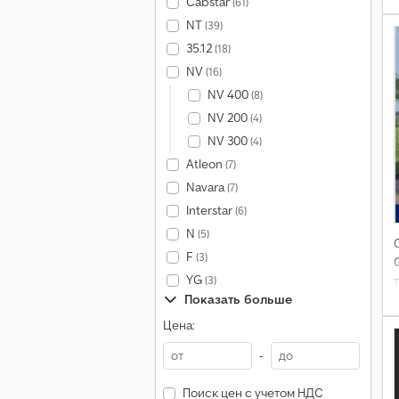
Cabstar
(61)
NT
(39)
35.12
(18)
NV
(16)
NV 400
(8)
NV 200
(4)
NV 300
(4)
Atleon
(7)
Navara
(7)
Interstar
(6)
N
(5)
F
(3)
YG
(3)
Показать больше
Цена:
-
Поиск цен с учетом НДС