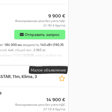
9 900 €
Фиксированная цена без учета НДС
(11 781 € брутто)
Отправить запрос
ег:
184 000 км
, мощность:
140 кВт (190,35
осей:
4x4
, общий вес:
2 065 кг
,
оверка (TÜV):
12/2026
, класс выбросов:
 количество мест:
5
, количество
тного средства:
VSSKCTND23U0098078
,
Малое объявление
игационная система, подушка
TAR, 11m, Klima, 3
льтр
,
14 900 €
Фиксированная цена без учета НДС
(17 731 € брутто)