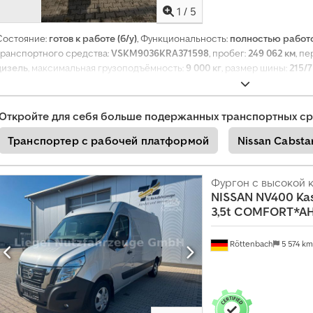
1
/
5
Состояние:
готов к работе (б/у)
, Функциональность:
полностью работ
транспортного средства:
VSKM9036KRA371598
, пробег:
249 062 км
, п
дизель
, максимальная грузоподъёмность:
9 000 кг
, размер шины:
215/7
конфигурация осей:
2 оси
, топливо:
дизель
, цвет:
белый
, кабина водите
общая длина:
8 005 мм
, общая ширина:
2 400 мм
, Год выпуска:
1994
, Об
электрорегулировка стекол
,
Откройте для себя больше подержанных транспортных ср
Транспортер с рабочей платформой
Nissan Cabsta
Фургон с высокой
NISSAN
NV400 Ka
3,5t COMFORT*AH
Röttenbach
5 574 k