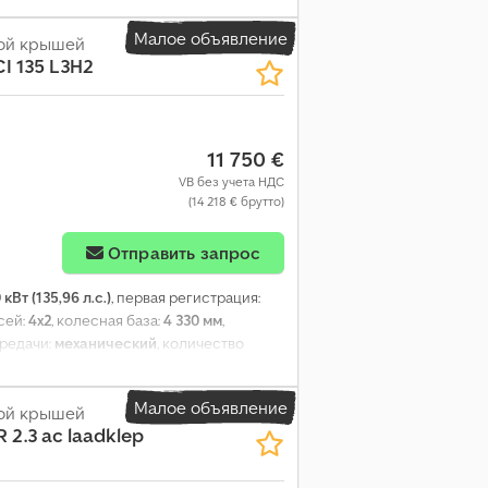
Малое объявление
кой крышей
I 135 L3H2
11 750 €
VB без учета НДС
(14 218 € брутто)
Отправить запрос
 кВт (135,96 л.с.)
, первая регистрация:
сей:
4x2
, колесная база:
4 330 мм
,
ередачи:
механический
, количество
т:
3
, общая длина:
6 100 мм
, общая
0 мм
, ширина пространства для загрузки:
Малое объявление
кой крышей
ование:
ABS, Блютуз, кондиционер,
 2.3 ac laadklep
электрорегулировка стекол,