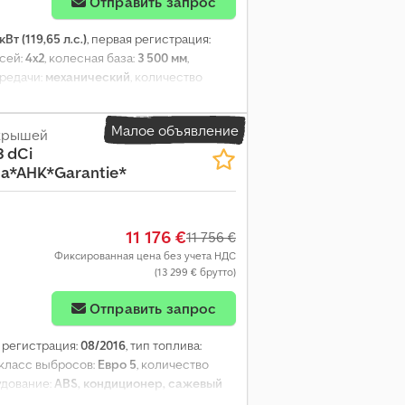
Отправить запрос
кВт (119,65 л.с.)
, первая регистрация:
осей:
4x2
, колесная база:
3 500 мм
,
ередачи:
механический
, количество
 400 мм
, общая ширина:
1 960 мм
, общая
ва для загрузки:
1 660 мм
, высота
Малое объявление
 крышей
уз, кондиционер, круиз-контроль,
3 dCi
екол, электрорегулируемое зеркало
,
a*AHK*Garantie*
11 176 €
11 756 €
Фиксированная цена без учета НДС
(13 299 € брутто)
Отправить запрос
я регистрация:
08/2016
, тип топлива:
 класс выбросов:
Евро 5
, количество
удование:
ABS, кондиционер, сажевый