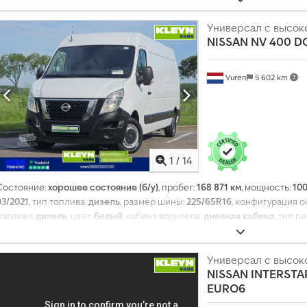
Универсал с высо
NISSAN
NV 400 DC
Vuren
5 602 km
1
/
14
Состояние:
хорошее состояние (б/у)
, пробег:
168 871 км
, мощность:
100
03/2021
, тип топлива:
дизель
, размер шины:
225/65R16
, конфигурация о
топливо:
дизель
, цвет:
белый
, кабина водителя:
дневная кабина
, тип п
передач:
6
, класс выбросов:
Евро 6
, подвеска:
другое
, количество мес
ширина:
2 070 мм
, общая высота:
2 500 мм
, длина грузового отсека:
3 53
1 760 мм
, высота грузового отсека:
1 890 мм
, Год выпуска:
Универсал с высо
2021
, Оборуд
NISSAN
INTERSTAR
прицепное устройство, система контроля тяги, центральный замок, 
EURO6
электрорегулируемое зеркало
,