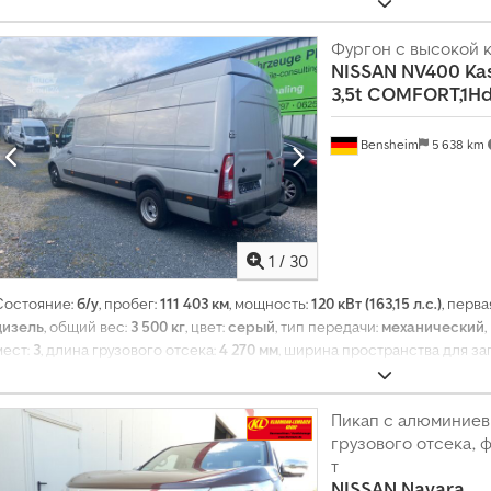
2018
, Оборудование:
кондиционер, сажевый фильтр, центральный за
стабилизации (ESP)
,
Фургон с высокой
NISSAN
NV400 Ka
3,5t COMFORT,1Hd
Bensheim
5 638 km
1
/
30
Состояние:
б/у
, пробег:
111 403 км
, мощность:
120 кВт (163,15 л.с.)
, перв
дизель
, общий вес:
3 500 кг
, цвет:
серый
, тип передачи:
механический
мест:
3
, длина грузового отсека:
4 270 мм
, ширина пространства для за
отсека:
2 050 мм
, Оборудование:
ABS, кондиционер, навигационная с
замок, электронная программа стабилизации (ESP)
,
Пикап с алюминие
грузового отсека, ф
т
NISSAN
Navara