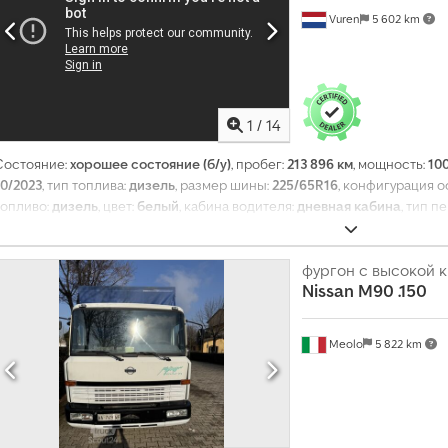
Vuren
5 602 km
1
/
14
Состояние:
хорошее состояние (б/у)
, пробег:
213 896 км
, мощность:
100
10/2023
, тип топлива:
дизель
, размер шины:
225/65R16
, конфигурация о
топливо:
дизель
, цвет:
белый
, кабина водителя:
дневная кабина
, тип п
передач:
6
, класс выбросов:
Евро 6
, подвеска:
другое
, количество мес
ширина:
2 070 мм
, общая высота:
2 500 мм
, длина грузового отсека:
3 73
1 760 мм
, высота грузового отсека:
1 890 мм
, Год выпуска:
фургон с высокой 
2023
, Оборуд
Nissan
M90 .150
кондиционер, круиз-контроль, навигационная система, система конт
электрорегулировка стекол, электрорегулируемое зеркало
,
Meolo
5 822 km