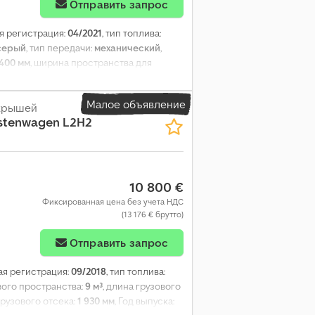
Отправить запрос
ая регистрация:
04/2021
, тип топлива:
серый
, тип передачи:
механический
,
 400 мм
, ширина пространства для
1
, Оборудование:
ABS, кондиционер,
лизации (ESP)
,
Малое объявление
 крышей
stenwagen L2H2
10 800 €
Фиксированная цена без учета НДС
(13 176 € брутто)
Отправить запрос
вая регистрация:
09/2018
, тип топлива:
вого пространства:
9 м³
, длина грузового
грузового отсека:
1 930 мм
, Год выпуска: