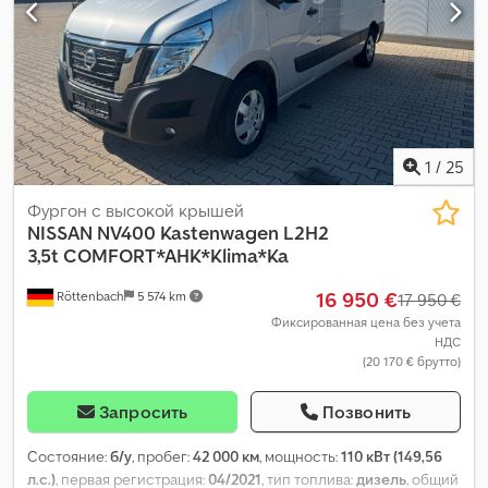
1
/
25
Фургон с высокой крышей
NISSAN
NV400 Kastenwagen L2H2
3,5t COMFORT*AHK*Klima*Ka
16 950 €
Röttenbach
5 574 km
17 950 €
Фиксированная цена без учета
НДС
(20 170 € брутто)
Запросить
Позвонить
Состояние:
б/у
, пробег:
42 000 км
, мощность:
110 кВт (149,56
л.с.)
, первая регистрация:
04/2021
, тип топлива:
дизель
, общий