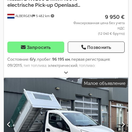
electrische Pick-up Openlaad...
9 950 €
ALBERGEN
5 482 km
Фиксированная цена без учета
НДС
(12 040 € брутто)
Запросить
Позвонить
Состояние:
б/у
, пробег:
96 195 км
, первая регистрация:
09/2015
, тип топлива:
электрический
, топливо:
электричество
, цвет:
белый
, тип передачи:
автоматический
,
количество мест:
2
, общая длина:
4 560 мм
, общая ширина:
Малое объявление
1 760 мм
, общая высота:
1 850 мм
, длина грузового отсека:
2 000 мм
, ширина пространства для загрузки:
1 700 мм
, высота
грузового отсека:
900 мм
, Год выпуска:
2015
, Оборудование:
Блютуз, гидроусилитель руля, кондиционер, круиз-
контроль, полная сервисная история, противотуманные
фары, система контроля тяги, центральный замок
,