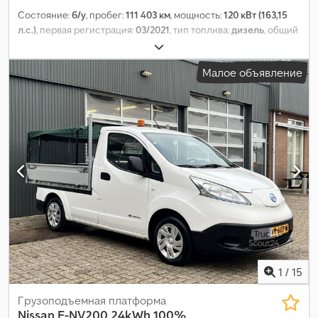
Состояние:
б/у
, пробег:
111 403 км
, мощность:
120 кВт (163,15
л.с.)
, первая регистрация:
03/2021
, тип топлива:
дизель
, общий
вес:
3 500 кг
, цвет:
серый
, тип передачи:
механический
, класс
выбросов:
Евро 6
, количество мест:
3
, длина грузового отсека:
Малое объявление
4 270 мм
, ширина пространства для загрузки:
1 700 мм
, высота
грузового отсека:
2 050 мм
, Оборудование:
ABS, кондиционер,
навигационная система, сажевый фильтр, центральный
замок, электронная программа стабилизации (ESP)
,
1
/
15
Грузоподъемная платформа
Nissan
E-NV200 24kWh 100%