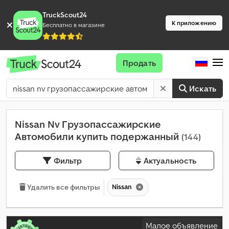
TruckScout24
К приложению
Бесплатно в магазине
Продать
Искать
Nissan Nv Грузопассажирские
Автомобили купить подержанный
(144)
Фильтр
Актуальность
Nissan
Удалить все фильтры
Малое объявление