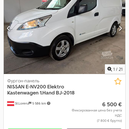
1
/
21
Фургон-панель
NISSAN
E-NV200 Elektro
Kastenwagen 1.Hand BJ-2018
6 500 €
St.Lorenz
5 586 km
Фиксированная цена без учета
НДС
(7 800 € брутто)