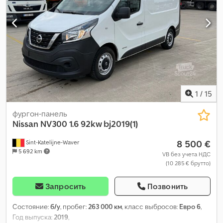
1
/
15
фургон-панель
Nissan
NV300 1.6 92kw bj2019(1)
8 500 €
Sint-Katelijne-Waver
5 692 km
VB без учета НДС
(10 285 € брутто)
Запросить
Позвонить
Состояние:
б/у
, пробег:
263 000 км
, класс выбросов:
Евро 6
,
Год выпуска:
2019
,