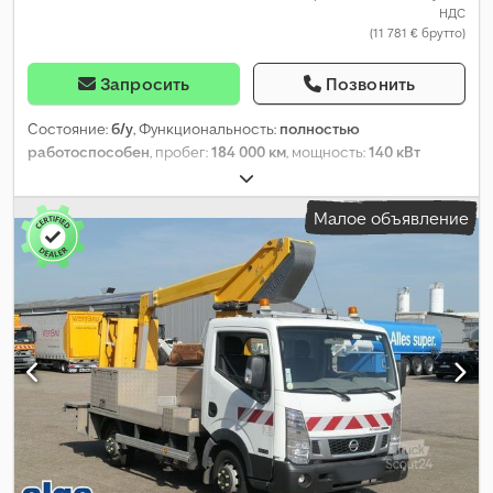
НДС
(11 781 € брутто)
Запросить
Позвонить
Состояние:
б/у
, Функциональность:
полностью
работоспособен
, пробег:
184 000 км
, мощность:
140 кВт
(190,35 л.с.)
, тип топлива:
дизель
, тип передачи:
механический
, конфигурация осей:
4x4
, общий вес:
2 065 кг
,
Малое объявление
собственный вес:
2 065 кг
, первая регистрация:
06/2018
,
следующая проверка (TÜV):
12/2026
, класс выбросов:
Евро 6
,
цвет:
коричневый
, подвеска:
другое
, размер шины:
255/60
R18
, количество мест:
5
, количество предыдущих владельцев:
2
, Год выпуска:
2018
, номер машины/транспортного средства:
VSSKCTND23U0098078
, Оборудование:
блокировка
дифференциала, всесезонные шины, навигационная
система, подушка безопасности, полный привод,
регистрация грузовика, сажевый фильтр
,