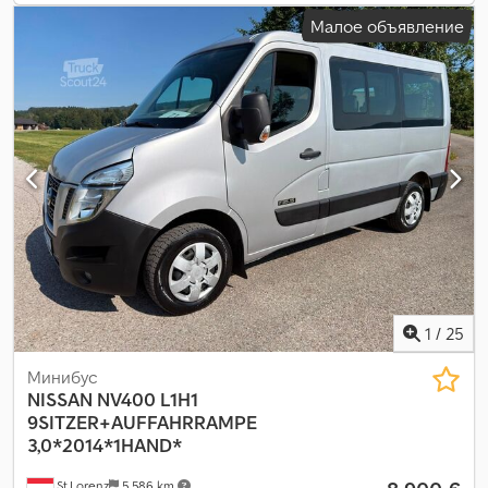
Малое объявление
1
/
25
Минибус
NISSAN
NV400 L1H1
9SITZER+AUFFAHRRAMPE
3,0*2014*1HAND*
St.Lorenz
5 586 km