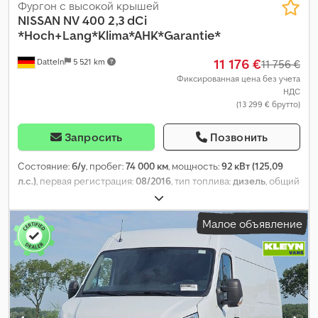
Фургон с высокой крышей
NISSAN
NV 400 2,3 dCi
*Hoch+Lang*Klima*AHK*Garantie*
11 176 €
Datteln
5 521 km
11 756 €
Фиксированная цена без учета
НДС
(13 299 € брутто)
Запросить
Позвонить
Состояние:
б/у
, пробег:
74 000 км
, мощность:
92 кВт (125,09
л.с.)
, первая регистрация:
08/2016
, тип топлива:
дизель
, общий
вес:
3 500 кг
, цвет:
белый
, тип передачи:
механический
, класс
выбросов:
Евро 5
, количество мест:
3
, общая длина:
5 600 мм
,
Малое объявление
длина грузового отсека:
3 000 мм
, Оборудование:
ABS,
кондиционер, сажевый фильтр, центральный замок
,