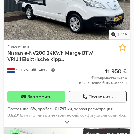
1
/
15
Самосвал
Nissan
e-NV200 24KWh Marge BTW
VRIJ!! Elektrische Kipp...
11 950 €
ALBERGEN
5 482 km
Фиксированная цена
(НДС не может быть выделен)
Запросить
Позвонить
Состояние:
б/у
, пробег:
101 797 км
, первая регистрация:
03/2016
, тип топлива:
электрический
, конфигурация осей:
4x2
,
колесная база:
2 720 мм
, топливо:
электричество
, цвет:
белый
,
тип передачи:
автоматический
, количество передач:
2
,
Малое объявление
количество мест:
2
, общая длина:
4 560 мм
, общая ширина: