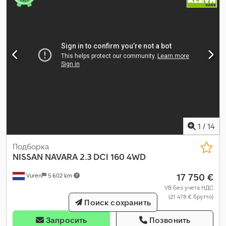
1
/
14
Подборка
NISSAN
NAVARA 2.3 DCI 160 4WD
17 750 €
Vuren
5 602 km
VB без учета НДС
(21 478 € брутто)
Поиск сохранить
Запросить
Позвонить