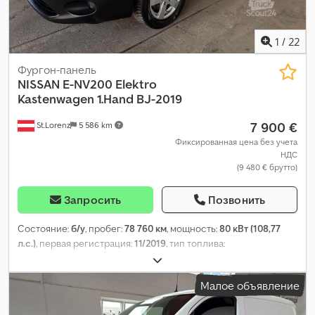
1
/
22
Фургон-панель
NISSAN
E-NV200 Elektro
Kastenwagen 1.Hand BJ-2019
7 900 €
St.Lorenz
5 586 km
Фиксированная цена без учета
НДС
(9 480 € брутто)
Запросить
Позвонить
Состояние:
б/у
, пробег:
78 760 км
, мощность:
80 кВт (108,77
л.с.)
, первая регистрация:
11/2019
, тип топлива:
электрический
, общий вес:
2 510 кг
, цвет:
белый
, тип
передачи:
автоматический
, количество мест:
2
, общая длина:
Малое объявление
4 560 мм
, общая ширина:
1 755 мм
, общая высота:
1 850 мм
,
Оборудование:
ABS, кондиционер, центральный замок
,