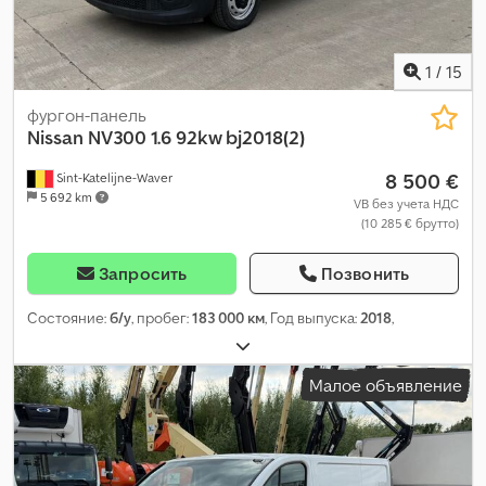
1
/
15
фургон-панель
Nissan
NV300 1.6 92kw bj2018(2)
8 500 €
Sint-Katelijne-Waver
5 692 km
VB без учета НДС
(10 285 € брутто)
Запросить
Позвонить
Состояние:
б/у
, пробег:
183 000 км
, Год выпуска:
2018
,
Малое объявление