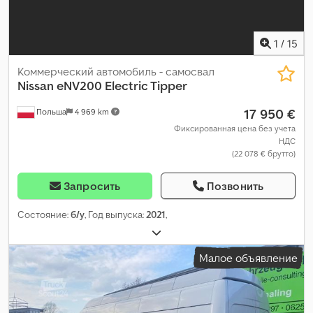
1
/
15
Коммерческий автомобиль - самосвал
Nissan
eNV200 Electric Tipper
17 950 €
Польша
4 969 km
Фиксированная цена без учета
НДС
(22 078 € брутто)
Запросить
Позвонить
Состояние:
б/у
, Год выпуска:
2021
,
Малое объявление