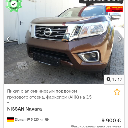
1 760 мм
, общая высота:
1 850 мм
, длина грузового отсека:
1 990 мм
, ширина пространства для загрузки:
1 640 мм
, высота
грузового отсека:
900 мм
, Год выпуска:
2016
, Оборудование:
ABS, Блютуз, гидроусилитель руля, кондиционер, круиз-
контроль, навигационная система, подогрев сиденья,
полная сервисная история, противотуманные фары,
раздвижная дверь, система контроля тяги, центральный
замок, электронная программа стабилизации (ESP),
электрорегулировка стекол, электрорегулируемое
зеркало
,
1
/
12
Пикап с алюминиевым поддоном
грузового отсека, фаркопом (AHK) на 3,5
т
NISSAN
Navara
9 900 €
Eltmann
5 520 km
Фиксированная цена без учета