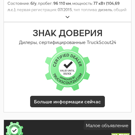
Состояние:
б/у
, пробег:
96 110 км
, мощность:
77 кВт (104,69
л.с.)
, первая регистрация:
07/2015
, тип топлива:
дизель
, общий
вес:
3 200 кг
, цвет:
белый
, тип передачи:
механический
, класс
выбросов:
Евро 3
, количество мест:
3
, общая длина:
550 мм
,
общая ширина:
1 800 мм
, общая высота:
2 700 мм
,
ЗНАК ДОВЕРИЯ
Оборудование:
ABS, кондиционер, электронная программа
стабилизации (ESP)
,
Дилеры, сертифицированные TruckScout24
Больше информации сейчас
Малое объявление