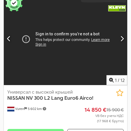
1
/
12
Универсал с высокой крышей
NISSAN
NV 300 L2 Lang Euro6 Airco!
14 850 €
Vuren
5 602 km
15 900 €
VB без учета НДС
(17 968 € брутто)