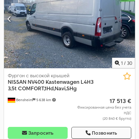
1
/
30
Фургон с высокой крышей
NISSAN
NV400 Kastenwagen L4H3
3,5t COMFORT,1Hd,Navi,SHg
17 513 €
Bensheim
5 638 km
Фиксированная цена без учета
НДС
(20 840 € брутто)
Запросить
Позвонить