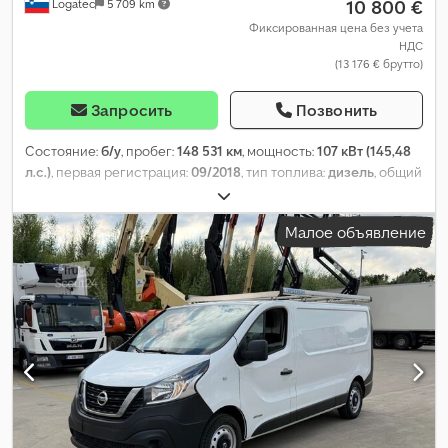
10 800 €
Logatec
5 709 km
Фиксированная цена без учета
НДС
(13 176 € брутто)
Запросить
Позвонить
Состояние:
б/у
, пробег:
148 531 км
, мощность:
107 кВт (145,48
л.с.)
, первая регистрация:
09/2018
, тип топлива:
дизель
, общий
вес:
3 070 кг
, тип передачи:
механический
, объем грузового
пространства:
9 м³
, длина грузового отсека:
2 950 мм
, ширина
Малое объявление
пространства для загрузки:
1 620 мм
, высота грузового
отсека:
1 930 мм
, Год выпуска:
2018
, Оборудование:
кондиционер, сажевый фильтр, центральный замок,
электронная программа стабилизации (ESP)
,