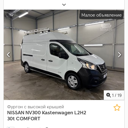
вес:
3 500 кг
, следующая проверка (TÜV):
08/2027
, цвет:
серый
,
тип передачи:
механический
, класс выбросов:
Евро 6
,
Малое объявление
количество мест:
3
, длина грузового отсека:
3 400 мм
, ширина
пространства для загрузки:
2 100 мм
, высота грузового
отсека:
2 000 мм
, Год выпуска:
2021
, Оборудование:
ABS,
кондиционер, сажевый фильтр, центральный замок,
электронная программа стабилизации (ESP)
,
1
/
19
Фургон с высокой крышей
NISSAN
NV300 Kastenwagen L2H2
30t COMFORT