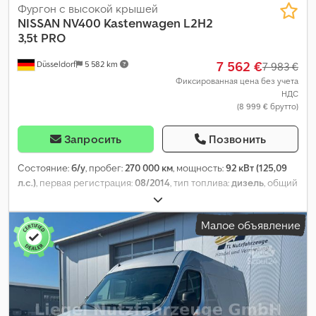
Фургон с высокой крышей
NISSAN
NV400 Kastenwagen L2H2
3,5t PRO
7 562 €
Düsseldorf
5 582 km
7 983 €
Фиксированная цена без учета
НДС
(8 999 € брутто)
Запросить
Позвонить
Состояние:
б/у
, пробег:
270 000 км
, мощность:
92 кВт (125,09
л.с.)
, первая регистрация:
08/2014
, тип топлива:
дизель
, общий
вес:
3 500 кг
, следующая проверка (TÜV):
09/2026
, цвет:
белый
,
тип передачи:
механический
, класс выбросов:
Евро 5
,
Малое объявление
количество мест:
3
, Год выпуска:
2014
, Оборудование:
ABS,
сажевый фильтр, центральный замок
,