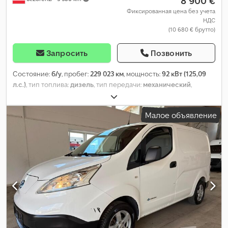
8 900 €
Фиксированная цена без учета
НДС
(10 680 € брутто)
Запросить
Позвонить
Состояние:
б/у
, пробег:
229 023 км
, мощность:
92 кВт (125,09
л.с.)
, тип топлива:
дизель
, тип передачи:
механический
,
первая регистрация:
07/2014
, следующая проверка (TÜV):
07/2026
, класс выбросов:
Евро 5
, цвет:
серый
, количество
Малое объявление
мест:
9
, Оборудование:
ABS, кондиционер, сажевый фильтр,
система иммобилайзера, центральный замок, электронная
программа стабилизации (ESP)
,