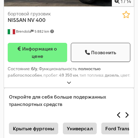
1
/
14
бортовой грузовик
NISSAN
NV 400
Brendola
5 882 km
Информация о
Позвонить
цене
Состояние:
б/у
, Функциональность:
полностью
работоспособен
, пробег:
49 350 км
, тип топлива:
дизель
, цвет:
белый
, класс выбросов:
Евро 6
, Год выпуска:
2021
,
Откройте для себя больше подержанных
транспортных средств
0
Крытые фургоны
Универсал
Ford Transit