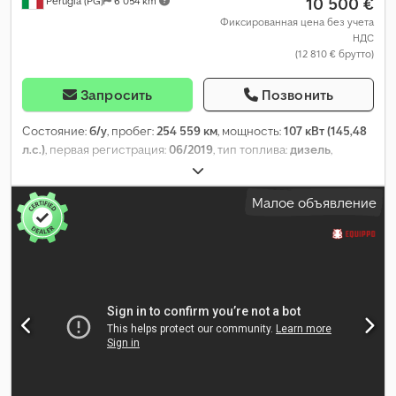
10 500 €
Perugia (PG)
6 054 km
Фиксированная цена без учета
НДС
(12 810 € брутто)
Запросить
Позвонить
Состояние:
б/у
, пробег:
254 559 км
, мощность:
107 кВт (145,48
л.с.)
, первая регистрация:
06/2019
, тип топлива:
дизель
,
максимальная грузоподъёмность:
1 441 кг
, конфигурация
осей:
4x2
, цвет:
белый
, тип передачи:
механический
, класс
Малое объявление
выбросов:
Евро 6
, подвеска:
сталь
, количество мест:
3
,
Оборудование:
кондиционер
,