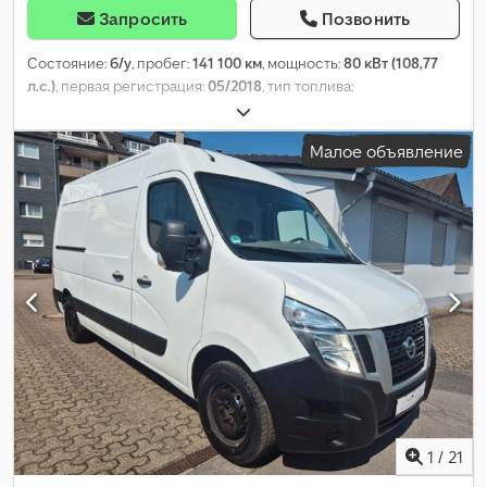
Запросить
Позвонить
Состояние:
б/у
, пробег:
141 100 км
, мощность:
80 кВт (108,77
л.с.)
, первая регистрация:
05/2018
, тип топлива:
электрический
, общий вес:
2 510 кг
, цвет:
белый
, тип
передачи:
автоматический
, количество мест:
2
, общая длина:
Малое объявление
4 560 мм
, общая ширина:
1 755 мм
, общая высота:
1 850 мм
,
Оборудование:
ABS, кондиционер, центральный замок
,
1
/
21