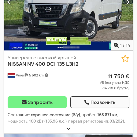
1
/
14
Универсал с высокой крышей
NISSAN
NV 400 DCI 135 L3H2
11 750 €
Vuren
5 602 km
VB без учета НДС
(14 218 € брутто)
Запросить
Позвонить
Состояние:
хорошее состояние (б/у)
, пробег:
168 871 км
,
мощность:
100 кВт (135,96 л.с.)
, первая регистрация:
03/2021
,
тип топлива:
дизель
, размер шины:
225/65R16
, конфигурация
осей:
4x2
, колесная база:
4 330 мм
, топливо:
дизель
, цвет: