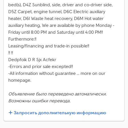
bed(s), D4Z Sunblind, side, driver and co-driver side,
D5Z Carpet, engine tunnel, D6C Electric auxiliary
heater, D6I Waste heat recovery, D6M Hot water
auxiliary heating, We are available by phone Monday -
Friday until 8:00 PM and Saturday until 4:00 PM!!
Furthermore:!!
Leasing/financing and trade-in possible!!
!! !!
Dedpfoik D R Sjx Acfekr
-Errors and prior sale excepted!!
-All information without guarantee ... more on our
homepage.
Объявление было переведено автоматически.
Возможны ошибки перевода.
Запросить дополнительную информацию