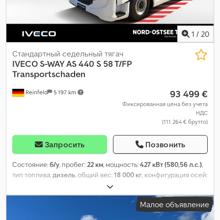
1
/
20
Стандартный седельный тягач
IVECO
S-WAY AS 440 S 58 T/FP
Transportschaden
93 499 €
Reinfeld
5 197 km
Фиксированная цена без учета
НДС
(111 264 € брутто)
Запросить
Позвонить
Состояние:
б/у
, пробег:
22 км
, мощность:
427 кВт (580,56 л.с.)
,
тип топлива:
дизель
, общий вес:
18 000 кг
, конфигурация осей:
2 оси
, топливо:
дизель
, цвет:
белый
, тип передачи:
автоматический
, подвеска:
воздух
, общая ширина:
2 550 мм
,
Малое объявление
общая высота:
3 839 мм
, количество мест:
2
, Оборудование:
ABS, бортовой компьютер, гидроусилитель руля,