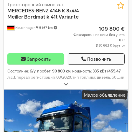
Трехсторонний самосвал
MERCEDES-BENZ
4146 K 8x4/4
Meiller Bordmatik 41t Variante
109 800 €
Neuenhagen
5 167 km
Фиксированная цена без учета
НДС
(130 662 € брутто)
Запросить
Позвонить
Состояние:
б/у
, пробег:
90 800 км
, мощность:
335 кВт (455,47
л.с.)
, первая регистрация:
03/2020
, тип топлива:
дизель
, общий
вес:
32 000 кг
, конфигурация осей:
3 оси
, цвет:
красный
, тип
передачи:
автоматический
, класс выбросов:
Евро 6
, длина
Малое объявление
грузового отсека:
5 800 мм
, ширина пространства для
загрузки:
2 380 мм
, высота грузового отсека:
1 000 мм
, Год
выпуска:
2020
, Оборудование:
ABS, кондиционер,
навигационная система, отопитель стояночный,
электронная программа стабилизации (ESP)
,