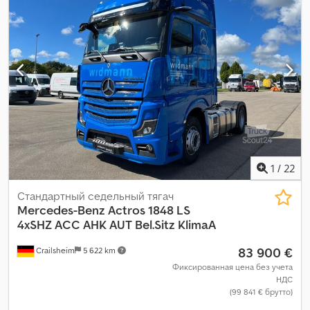
1
/
22
Стандартный седельный тягач
Mercedes-Benz
Actros 1848 LS
4xSHZ ACC AHK AUT Bel.Sitz KlimaA
83 900 €
Crailsheim
5 622 km
Фиксированная цена без учета
НДС
(99 841 € брутто)