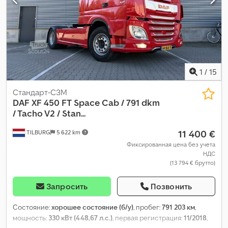
1
/
15
Стандарт-СЗМ
DAF
XF 450 FT Space Cab / 791 dkm
/ Tacho V2 / Stan...
11 400 €
TILBURG
5 622 km
Фиксированная цена без учета
НДС
(13 794 € брутто)
Запросить
Позвонить
Состояние:
хорошее состояние (б/у)
, пробег:
791 203 км
,
мощность:
330 кВт (448,67 л.с.)
, первая регистрация:
11/2018
,