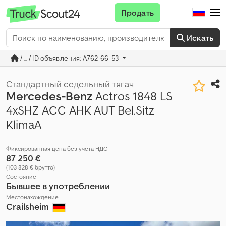
Продать
Искать
/ ... / ID объявления: A762-66-53
Стандартный седельный тягач
Mercedes-Benz
Actros 1848 LS
4xSHZ ACC AHK AUT Bel.Sitz
KlimaA
Фиксированная цена без учета НДС
87 250 €
(103 828 € брутто)
Состояние
Бывшее в употреблении
Местонахождение
Crailsheim