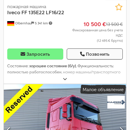
пожарная машина
Iveco
FF 135E22 LF16/22
10 500 €
Olbernhau
5 341 km
13 500 €
Фиксированная цена без учета
НДС
(12 495 € брутто)
Запросить
Позвонить
Состояние:
хорошее состояние (б/у)
, Функциональность:
полностью работоспособен
, номер машины/транспортного
средства:
zcfb1hf8002145558
, пробег:
27 568 км
, мощность:
160 кВт (217,54 л.с.)
, первая регистрация:
08/1995
, тип топлива:
Малое объявление
дизель
, размер шины:
10R22.5
, конфигурация осей:
4x4
, цвет:
красный
, Год выпуска:
1995
,