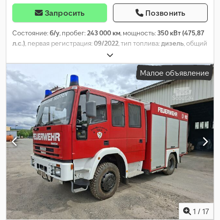
Запросить
Позвонить
Состояние:
б/у
, пробег:
243 000 км
, мощность:
350 кВт (475,87
л.с.)
, первая регистрация:
09/2022
, тип топлива:
дизель
, общий
вес:
18 000 кг
, топливо:
дизель
, тормоза:
ретардер
, цвет:
синий
, тип передачи:
автоматический
, класс выбросов:
Евро
Малое объявление
6
, подвеска:
воздух
, Оборудование:
ABS, гидроусилитель
руля, кондиционер, круиз-контроль, отопитель стояночный,
охладительный агрегат, подогрев сиденья, подушка
безопасности, прицепное устройство, сажевый фильтр,
система контроля тяги, центральный замок
,
1
/
17