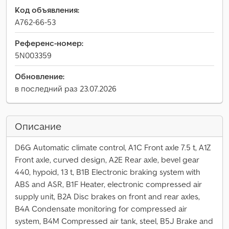
Код объявления:
A762-66-53
Референс-номер:
5N003359
Обновление:
в последний раз 23.07.2026
Описание
D6G Automatic climate control, A1C Front axle 7.5 t, A1Z
Front axle, curved design, A2E Rear axle, bevel gear
440, hypoid, 13 t, B1B Electronic braking system with
ABS and ASR, B1F Heater, electronic compressed air
supply unit, B2A Disc brakes on front and rear axles,
B4A Condensate monitoring for compressed air
system, B4M Compressed air tank, steel, B5J Brake and