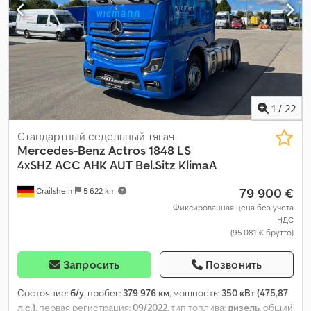
1
/
22
Стандартный седельный тягач
Mercedes-Benz
Actros 1848 LS
4xSHZ ACC AHK AUT Bel.Sitz KlimaA
79 900 €
Crailsheim
5 622 km
Фиксированная цена без учета
НДС
(95 081 € брутто)
Запросить
Позвонить
Состояние:
б/у
, пробег:
379 976 км
, мощность:
350 кВт (475,87
л.с.)
, первая регистрация:
09/2022
, тип топлива:
дизель
, общий