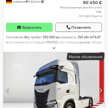
90 450 €
Crailsheim
5 622 km
Фиксированная цена без учета
НДС
(107 636 € брутто)
Запросить
Позвонить
Состояние:
б/у
, пробег:
550 000 км
, мощность:
350 кВт (475,87
л.с.)
, первая регистрация:
09/2022
, тип топлива:
дизель
, общий
вес:
18 000 кг
, топливо:
дизель
, тормоза:
ретардер
, цвет:
синий
, тип передачи:
автоматический
, класс выбросов:
Евро
Малое объявление
6
, подвеска:
воздух
, количество мест:
2
, Оборудование:
ABS,
гидроусилитель руля, кондиционер, круиз-контроль,
отопитель стояночный, охладительный агрегат, подогрев
сиденья, подушка безопасности, прицепное устройство,
сажевый фильтр, система контроля тяги, центральный
замок
,