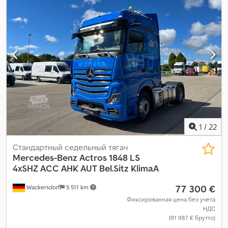
кондиционер, навигационная система, отопитель
стояночный, охладительный агрегат, подогрев сиденья,
подушка безопасности, сажевый фильтр, система
иммобилайзера, система контроля тяги, центральный
замок
,
1
/
22
Стандартный седельный тягач
Mercedes-Benz
Actros 1848 LS
4xSHZ ACC AHK AUT Bel.Sitz KlimaA
77 300 €
Wackersdorf
5 511 km
Фиксированная цена без учета
НДС
(91 987 € брутто)