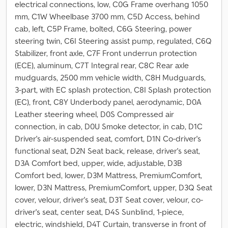
electrical connections, low, C0G Frame overhang 1050
mm, C1W Wheelbase 3700 mm, C5D Access, behind
cab, left, C5P Frame, bolted, C6G Steering, power
steering twin, C6I Steering assist pump, regulated, C6Q
Stabilizer, front axle, C7F Front underrun protection
(ECE), aluminum, C7T Integral rear, C8C Rear axle
mudguards, 2500 mm vehicle width, C8H Mudguards,
3-part, with EC splash protection, C8I Splash protection
(EC), front, C8Y Underbody panel, aerodynamic, D0A
Leather steering wheel, D0S Compressed air
connection, in cab, D0U Smoke detector, in cab, D1C
Driver's air-suspended seat, comfort, D1N Co-driver's
functional seat, D2N Seat back, release, driver's seat,
D3A Comfort bed, upper, wide, adjustable, D3B
Comfort bed, lower, D3M Mattress, PremiumComfort,
lower, D3N Mattress, PremiumComfort, upper, D3Q Seat
cover, velour, driver's seat, D3T Seat cover, velour, co-
driver's seat, center seat, D4S Sunblind, 1-piece,
electric, windshield, D4T Curtain, transverse in front of