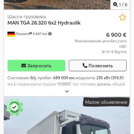
1
/
6
Шасси грузовика
MAN
TGA 26.320 6x2 Hydraulik
6 900 €
Fliessem
5 697 km
Фиксированная цена без учета
НДС
(8 211 € брутто)
Запросить
Позвонить
Состояние:
б/у
, пробег:
489 000 км
, мощность:
235 кВт (319,51
л.с.)
, первая регистрация:
11/2007
, тип топлива:
дизель
, общий
вес:
26 000 кг
, конфигурация осей:
3 оси
, цвет:
белый
, тип
передачи:
автоматический
, класс выбросов:
Евро 4
,
Малое объявление
Оборудование:
ABS, кондиционер
,