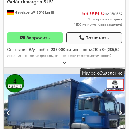
Geländewagen SUV
59 999 €
Gevelsberg
5 546 km
62 999 €
Фиксированная цена
(НДС не может быть выделен)
Запросить
Позвонить
Состояние:
б/у
, пробег:
285 000 км
, мощность:
210 кВт (285,52
л.с.)
, тип топлива:
дизель
, тип передачи:
автоматический
,
первая регистрация:
10/2017
, следующая проверка (TÜV):
08/2026
, класс выбросов:
Евро 5
, цвет:
чёрный
, количество
Малое объявление
мест:
5
, Оборудование:
ABS, кондиционер, навигационная
система, полный привод, сажевый фильтр, система
иммобилайзера, центральный замок
,