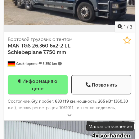
1
/
3
Бортовой грузовик с тентом
MAN
TGS 26.360 6x2-2 LL
Schiebeplane 7.750 mm
Groß-Ippener
5 350 km
Информация о
Позвонить
цене
Состояние:
б/у
, пробег:
633 119 км
, мощность:
265 кВт (360,30
л.с.)
, первая регистрация:
10/2011
, тип топлива:
дизель
,
собственный вес:
11 130 кг
, максимальная грузоподъёмность:
14 870 кг
, общий вес:
26 000 кг
, размер шины:
315/80 R22,5
,
Малое объявление
конфигурация осей:
6x2
, колесная база:
5 100 мм
, цвет:
другое
,
кабина водителя:
дневная кабина
, тип передачи: