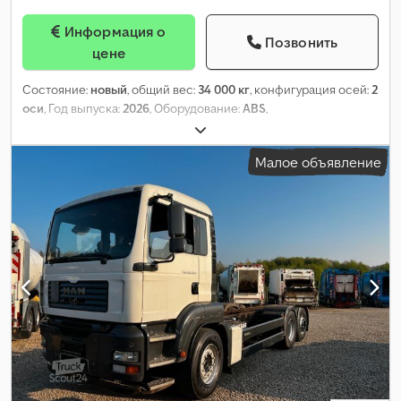
Информация о
Позвонить
цене
Состояние:
новый
, общий вес:
34 000 кг
, конфигурация осей:
2
оси
, Год выпуска:
2026
, Оборудование:
ABS
,
Малое объявление