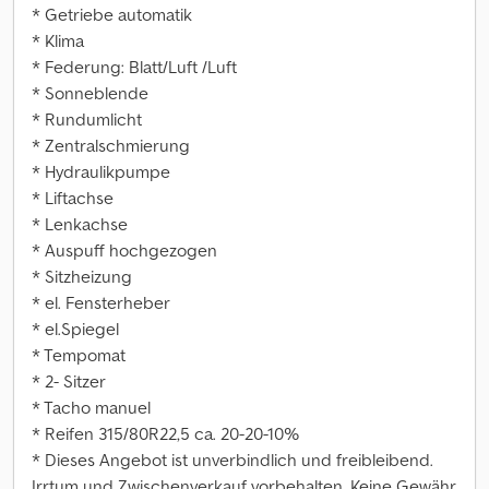
* Getriebe automatik
* Klima
* Federung: Blatt/Luft /Luft
* Sonneblende
* Rundumlicht
* Zentralschmierung
* Hydraulikpumpe
* Liftachse
* Lenkachse
* Auspuff hochgezogen
* Sitzheizung
* el. Fensterheber
* el.Spiegel
* Tempomat
* 2- Sitzer
* Tacho manuel
* Reifen 315/80R22,5 ca. 20-20-10%
* Dieses Angebot ist unverbindlich und freibleibend.
Irrtum und Zwischenverkauf vorbehalten. Keine Gewähr