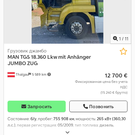
Полная масса автомобиля: 18.000 kg Цена продажи: € 26.000,
US$ 29.760
1
/
11
Грузовик джамбо
MAN
TGS 18.360 Lkw mit Anhänger
JUMBO ZUG
12 700 €
Thalgau
5 589 km
Фиксированная цена без учета
НДС
(15 240 € брутто)
Запросить
Позвонить
Состояние:
б/у
, пробег:
755 908 км
, мощность:
265 кВт (360,30
л.с.)
, первая регистрация:
05/2009
, тип топлива:
дизель
,
общий вес:
18 000 кг
, конфигурация осей:
2 оси
, следующая