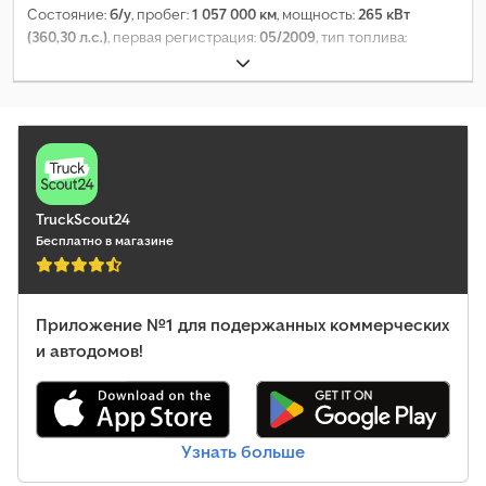
Состояние:
б/у
, пробег:
1 057 000 км
, мощность:
265 кВт
(360,30 л.с.)
, первая регистрация:
05/2009
, тип топлива:
дизель
, собственный вес:
11 800 кг
, максимальная
грузоподъёмность:
14 125 кг
, общий вес:
26 000 кг
,
конфигурация осей:
3 оси
, тормоза:
ретардер
, кабина
водителя:
дневная кабина
, тип передачи:
автоматический
,
класс выбросов:
Евро 5
, подвеска:
сталь-воздух
, количество
мест:
2
, Оборудование:
ABS, блокировка дифференциала,
кондиционер, пневматический тормоз
,
TruckScout24
Бесплатно в магазине
Приложение №1 для подержанных коммерческих
и автодомов!
Узнать больше