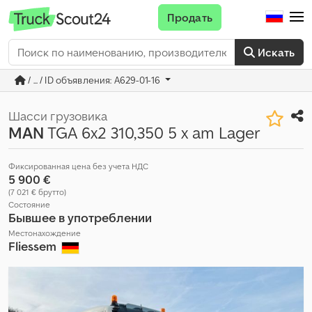
Продать
Искать
/ ... / ID объявления: A629-01-16
Шасси грузовика
MAN
TGA 6x2 310,350 5 x am Lager
Фиксированная цена без учета НДС
5 900 €
(7 021 € брутто)
Состояние
Бывшее в употреблении
Местонахождение
Fliessem