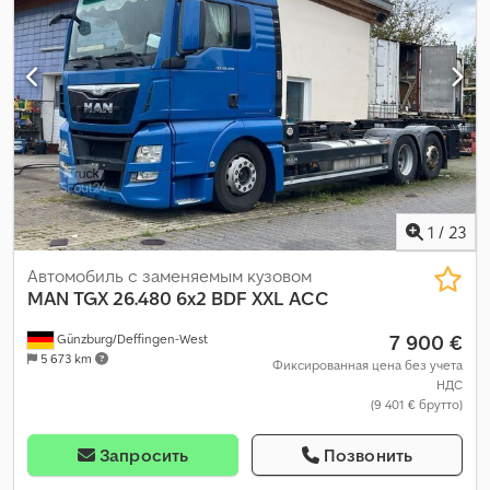
грузового отсека:
4 600 мм
, ширина пространства для
загрузки:
2 400 мм
, высота грузового отсека:
700 мм
, Год
выпуска:
2012
, Оборудование:
блокировка дифференциала
,
1
/
23
Автомобиль с заменяемым кузовом
MAN
TGX 26.480 6x2 BDF XXL ACC
7 900 €
Günzburg/Deffingen-West
5 673 km
Фиксированная цена без учета
НДС
(9 401 € брутто)
Запросить
Позвонить