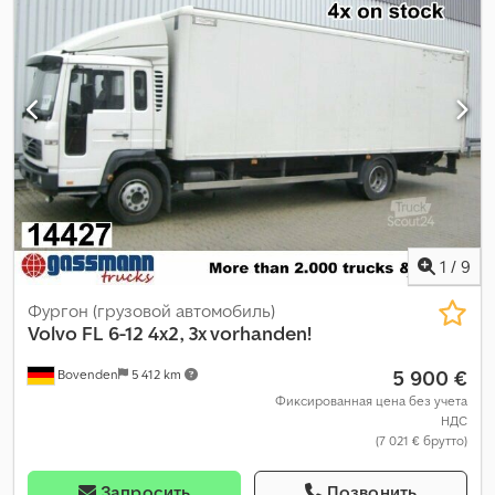
автоматический
, класс выбросов:
Евро 5
, подвеска:
воздух
,
объем грузового пространства:
52 м³
, длина грузового отсека:
7 750 мм
, ширина пространства для загрузки:
2 500 мм
, высота
грузового отсека:
2 700 мм
, Оборудование:
ABS,
дополнительные фары, кондиционер, спойлер
,
1
/
9
Фургон (грузовой автомобиль)
Volvo
FL 6-12 4x2, 3x vorhanden!
5 900 €
Bovenden
5 412 km
Фиксированная цена без учета
НДС
(7 021 € брутто)
Запросить
Позвонить