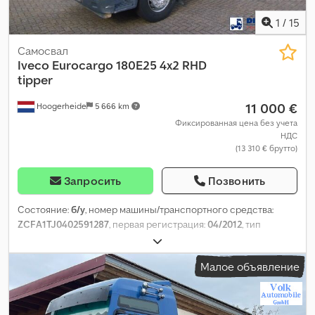
1
/
15
Самосвал
Iveco
Eurocargo 180E25 4x2 RHD
tipper
11 000 €
Hoogerheide
5 666 km
Фиксированная цена без учета
НДС
(13 310 € брутто)
Запросить
Позвонить
Состояние:
б/у
, номер машины/транспортного средства:
ZCFA1TJ0402591287
, первая регистрация:
04/2012
, тип
топлива:
дизель
, размер шины:
315/70 R22.5
, конфигурация
осей:
4x2
, колесная база:
4 190 мм
, топливо:
дизель
, ёмкость
Малое объявление
топливного бака:
200 л
, цвет:
другое
, кабина водителя:
дневная кабина
, тип передачи:
автоматический
, класс
выбросов:
Евро 5
, подвеска:
сталь
, общая длина:
7 300 мм
,
общая ширина:
2 500 мм
, общая высота:
3 000 мм
, длина