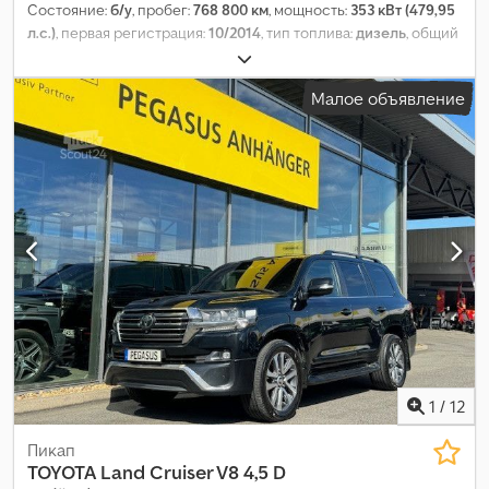
Состояние:
б/у
, пробег:
768 800 км
, мощность:
353 кВт (479,95
л.с.)
, первая регистрация:
10/2014
, тип топлива:
дизель
, общий
вес:
26 000 кг
, конфигурация осей:
3 оси
, тормоза:
ретардер
,
цвет:
синий
, тип передачи:
автоматический
, класс выбросов:
Малое объявление
Евро 6
, общая ширина:
2 500 мм
, общая высота:
3 900 мм
,
Оборудование:
ABS, кондиционер, отопитель стояночный,
попал в аварию, сажевый фильтр
,
1
/
12
Пикап
TOYOTA
Land Cruiser V8 4,5 D