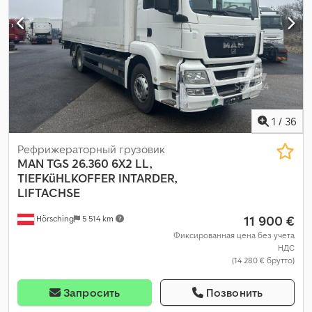
1
/
36
Рефрижераторный грузовик
MAN
TGS 26.360 6X2 LL,
TIEFKüHLKOFFER INTARDER,
LIFTACHSE
11 900 €
Hörsching
5 514 km
Фиксированная цена без учета
НДС
(14 280 € брутто)
Запросить
Позвонить