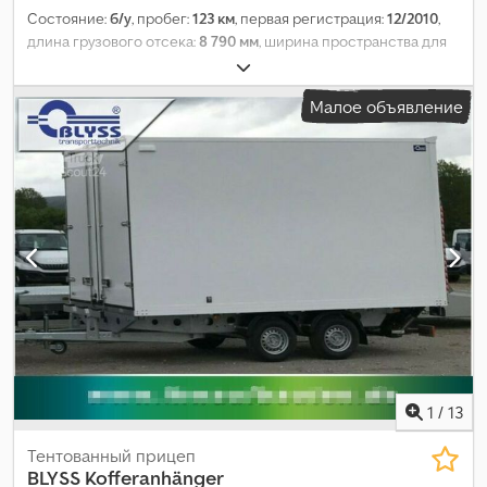
Состояние:
б/у
, пробег:
123 км
, первая регистрация:
12/2010
,
длина грузового отсека:
8 790 мм
, ширина пространства для
загрузки:
2 485 мм
, высота грузового отсека:
2 350 мм
, Год
выпуска:
2010
,
Малое объявление
1
/
13
Тентованный прицеп
BLYSS
Kofferanhänger