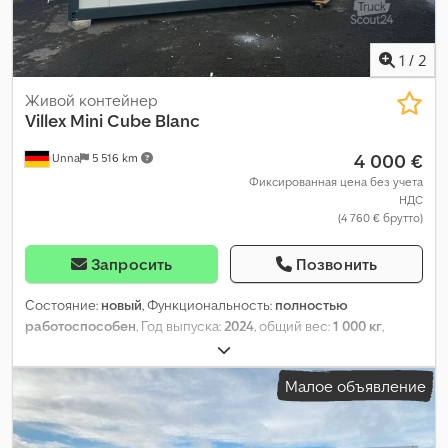
1
/
2
Живой контейнер
Villex
Mini Cube Blanc
4 000 €
Unna
5 516 km
Фиксированная цена без учета
НДС
(4 760 € брутто)
Запросить
Позвонить
Состояние:
новый
, Функциональность:
полностью
работоспособен
, Год выпуска:
2024
, общий вес:
1 000 кг
,
общая длина:
4 000 мм
, общая ширина:
2 400 мм
, общая
высота:
2 600 мм
, тип входного тока:
трёхфазный
,
Малое объявление
дополнительные характеристики оборудования:
Klimaanalage, Rollladen, Gablertaschen, Sanitäranlage auf
Wunsch
,