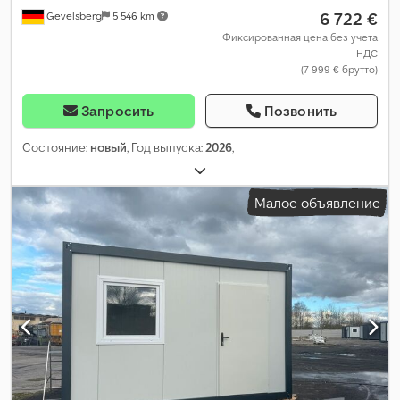
6 722 €
Gevelsberg
5 546 km
Фиксированная цена без учета
НДС
(7 999 € брутто)
Запросить
Позвонить
Состояние:
новый
, Год выпуска:
2026
,
Малое объявление