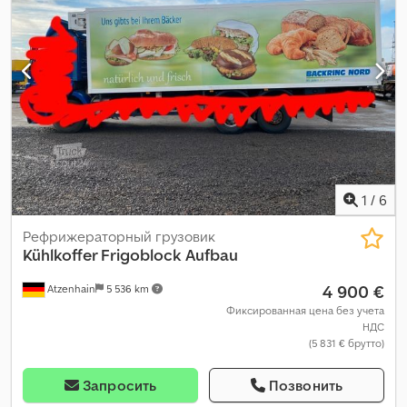
1
/
6
Рефрижераторный грузовик
Kühlkoffer Frigoblock Aufbau
4 900 €
Atzenhain
5 536 km
Фиксированная цена без учета
НДС
(5 831 € брутто)
Запросить
Позвонить