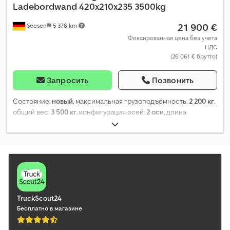
Ladebordwand 420x210x235 3500kg
21 900 €
Seesen
5 378 km
Фиксированная цена без учета
НДС
(26 061 € брутто)
Запросить
Позвонить
Состояние:
новый
, максимальная грузоподъёмность:
2 200 кг
,
общий вес:
3 500 кг
, конфигурация осей:
2 оси
, длина
грузового отсека:
4 200 мм
, ширина пространства для
загрузки:
2 100 мм
, высота грузового отсека:
2 350 мм
,
Оборудование:
гидроборт
,
TruckScout24
Бесплатно в магазине