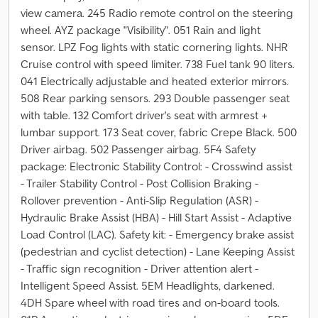
view camera. 245 Radio remote control on the steering
wheel. AYZ package "Visibility". 051 Rain and light
sensor. LPZ Fog lights with static cornering lights. NHR
Cruise control with speed limiter. 738 Fuel tank 90 liters.
041 Electrically adjustable and heated exterior mirrors.
508 Rear parking sensors. 293 Double passenger seat
with table. 132 Comfort driver's seat with armrest +
lumbar support. 173 Seat cover, fabric Crepe Black. 500
Driver airbag. 502 Passenger airbag. 5F4 Safety
package: Electronic Stability Control: - Crosswind assist
- Trailer Stability Control - Post Collision Braking -
Rollover prevention - Anti-Slip Regulation (ASR) -
Hydraulic Brake Assist (HBA) - Hill Start Assist - Adaptive
Load Control (LAC). Safety kit: - Emergency brake assist
(pedestrian and cyclist detection) - Lane Keeping Assist
- Traffic sign recognition - Driver attention alert -
Intelligent Speed Assist. 5EM Headlights, darkened.
4DH Spare wheel with road tires and on-board tools.