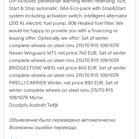
01P Acoustic pedestrian warning when reversing. 5DE
Start & Stop automatic. 0AA Eco-pack with Stop&Start
system including activation switch, intelligent alternator
(200 A), electric fuel pump. 806 Heated fuel filter. We
would be happy to provide you with a financing or
leasing offer. Optionally, we offer: Set of winter
complete wheels on steel rims 215/70 R15 109/107R
Nexen Winguard WT1, net price 740 EUR. Set of winter
complete wheels on steel rims 215/70 R15 109/107R
BRIDGESTONE W810, net price 840 EUR. Set of winter
complete wheels on steel rims 215/70 R15 109/107R
PIRELLI CARRIER Winter, net price 890 EUR. Set of
winter complete wheels on steel rims 215/70 R15
109/107R Miche.
Dcodpfx Aozbdh Teifjk
Объявление было переведено автоматически.
Возможны ошибки перевода.