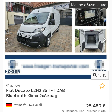
Малое объявление
1
/
15
Фургон
Fiat
Ducato L2H2 35 TFT DAB
Bluetooth Klima 2xAirbag
25 480 €
Pöttmes
5 623 km
Фиксированная цена без учета