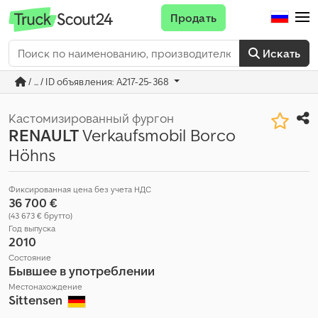
Продать
Искать
/ ... / ID объявления: A217-25-368
Кастомизированный фургон
RENAULT
Verkaufsmobil Borco
Höhns
Фиксированная цена без учета НДС
36 700 €
(43 673 € брутто)
Год выпуска
2010
Состояние
Бывшее в употреблении
Местонахождение
Sittensen