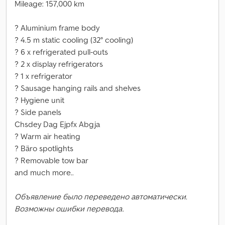
Mileage: 157,000 km
? Aluminium frame body
? 4.5 m static cooling (32° cooling)
? 6 x refrigerated pull-outs
? 2 x display refrigerators
? 1 x refrigerator
? Sausage hanging rails and shelves
? Hygiene unit
? Side panels
Chsdey Dag Ejpfx Abgja
? Warm air heating
? Bäro spotlights
? Removable tow bar
and much more..
Объявление было переведено автоматически.
Возможны ошибки перевода.