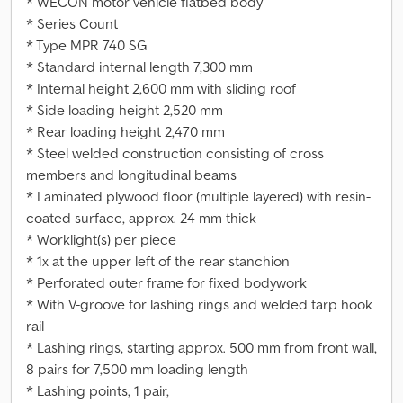
* WECON motor vehicle flatbed body
* Series Count
* Type MPR 740 SG
* Standard internal length 7,300 mm
* Internal height 2,600 mm with sliding roof
* Side loading height 2,520 mm
* Rear loading height 2,470 mm
* Steel welded construction consisting of cross
members and longitudinal beams
* Laminated plywood floor (multiple layered) with resin-
coated surface, approx. 24 mm thick
* Worklight(s) per piece
* 1x at the upper left of the rear stanchion
* Perforated outer frame for fixed bodywork
* With V-groove for lashing rings and welded tarp hook
rail
* Lashing rings, starting approx. 500 mm from front wall,
8 pairs for 7,500 mm loading length
* Lashing points, 1 pair,