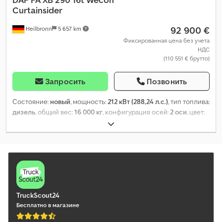
Curtainsider
92 900 €
Heilbronn
5 657 km
Фиксированная цена без учета
НДС
(110 551 € брутто)
Запросить
Позвонить
Состояние:
новый
, мощность:
212 кВт (288,24 л.с.)
, тип топлива:
дизель
, общий вес:
16 000 кг
, конфигурация осей:
2 оси
, цвет:
белый
, тип передачи:
автоматический
, класс выбросов:
Евро
6
, Год выпуска:
2026
, Оборудование:
ABS, кондиционер,
отопитель стояночный, сажевый фильтр, электронная
программа стабилизации (ESP)
,
TruckScout24
Бесплатно в магазине