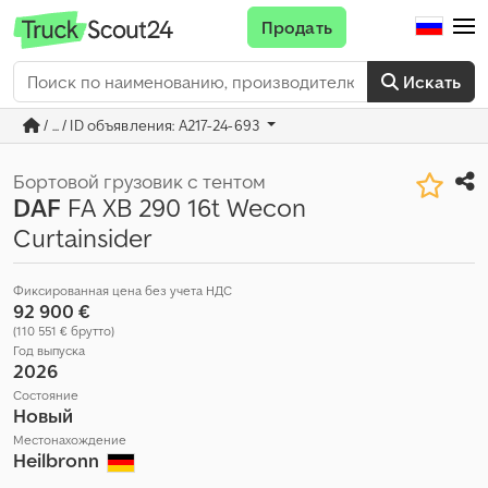
Продать
Искать
/ ... / ID объявления: A217-24-693
Бортовой грузовик с тентом
DAF
FA XB 290 16t Wecon
Curtainsider
Фиксированная цена без учета НДС
92 900 €
(110 551 € брутто)
Год выпуска
2026
Состояние
Новый
Местонахождение
Heilbronn