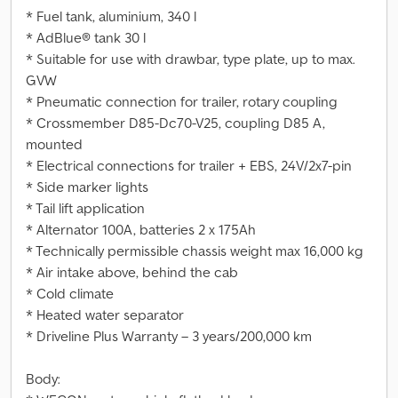
* Fuel tank, aluminium, 340 l
* AdBlue® tank 30 l
* Suitable for use with drawbar, type plate, up to max.
GVW
* Pneumatic connection for trailer, rotary coupling
* Crossmember D85-Dc70-V25, coupling D85 A,
mounted
* Electrical connections for trailer + EBS, 24V/2x7-pin
* Side marker lights
* Tail lift application
* Alternator 100A, batteries 2 x 175Ah
* Technically permissible chassis weight max 16,000 kg
* Air intake above, behind the cab
* Cold climate
* Heated water separator
* Driveline Plus Warranty – 3 years/200,000 km
Body: