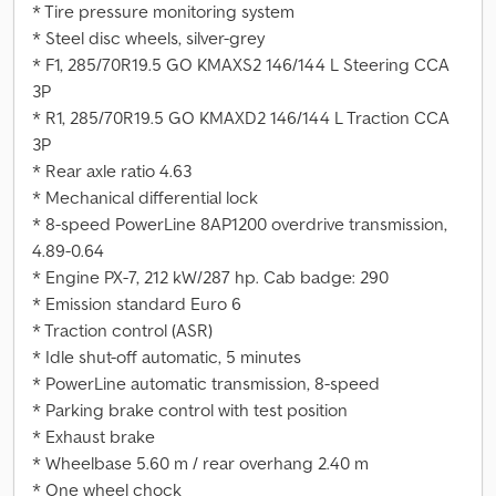
* Tire pressure monitoring system
* Steel disc wheels, silver-grey
* F1, 285/70R19.5 GO KMAXS2 146/144 L Steering CCA
3P
* R1, 285/70R19.5 GO KMAXD2 146/144 L Traction CCA
3P
* Rear axle ratio 4.63
* Mechanical differential lock
* 8-speed PowerLine 8AP1200 overdrive transmission,
4.89-0.64
* Engine PX-7, 212 kW/287 hp. Cab badge: 290
* Emission standard Euro 6
* Traction control (ASR)
* Idle shut-off automatic, 5 minutes
* PowerLine automatic transmission, 8-speed
* Parking brake control with test position
* Exhaust brake
* Wheelbase 5.60 m / rear overhang 2.40 m
* One wheel chock