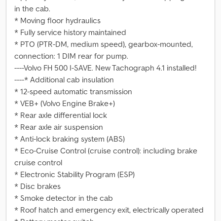
in the cab.
* Moving floor hydraulics
* Fully service history maintained
* PTO (PTR-DM, medium speed), gearbox-mounted,
connection: 1 DIM rear for pump.
----Volvo FH 500 I-SAVE. New Tachograph 4.1 installed!
----* Additional cab insulation
* 12-speed automatic transmission
* VEB+ (Volvo Engine Brake+)
* Rear axle differential lock
* Rear axle air suspension
* Anti-lock braking system (ABS)
* Eco-Cruise Control (cruise control): including brake
cruise control
* Electronic Stability Program (ESP)
* Disc brakes
* Smoke detector in the cab
* Roof hatch and emergency exit, electrically operated