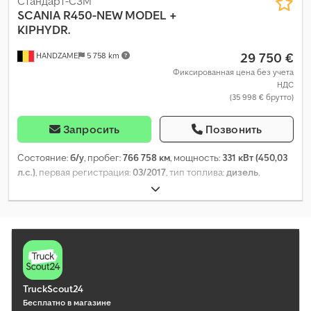
Стандарт-СЗМ
SCANIA
R450-NEW MODEL +
KIPHYDR.
29 750 €
HANDZAME
5 758 km
Фиксированная цена без учета
НДС
(35 998 € брутто)
Запросить
Позвонить
Состояние:
б/у
, пробег:
766 758 км
, мощность:
331 кВт (450,03
л.с.)
, первая регистрация:
03/2017
, тип топлива:
дизель
,
размер шины:
385/65/r22,5
, конфигурация осей:
4x2
, колесная
база:
3 750 мм
, топливо:
дизель
, цвет:
белый
, кабина водителя:
спальный отсек (кабина)
, тип передачи:
автоматический
,
класс выбросов:
Евро 6
, подвеска:
сталь-воздух
, Год выпуска:
2017
, Оборудование:
кондиционер, навигационная система,
спойлер, холодильник, электрорегулировка стекол
,
TruckScout24
Бесплатно в магазине