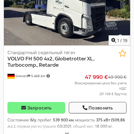
1
/
19
Стандартный седельный тягач
VOLVO
FH 500 4x2, Globetrotter XL,
Turbocomp., Retarde
47 990 €
Greven
5 468 km
49 990 €
Фиксированная цена без учета
НДС
(57 108 € брутто)
Запросить
Позвонить
Состояние:
б/у
, пробег:
539 900 км
, мощность:
375 кВт (509,86
л.с.)
, первая регистрация:
03/2021
, общий вес:
18 000 кг
,
конфигурация осей:
2 оси
, следующая проверка (TÜV):