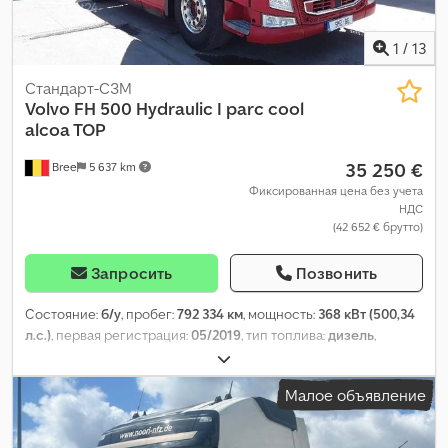
1
/
13
Стандарт-СЗМ
Volvo
FH 500 Hydraulic I parc cool
alcoa TOP
35 250 €
Bree
5 637 km
Фиксированная цена без учета
НДС
(42 652 € брутто)
Запросить
Позвонить
Состояние:
б/у
, пробег:
792 334 км
, мощность:
368 кВт (500,34
л.с.)
, первая регистрация:
05/2019
, тип топлива:
дизель
,
размер шины:
385/65R22.5
, состояние шин:
25 процент
,
конфигурация осей:
4x2
, колесная база:
3 700 мм
, топливо:
Малое объявление
дизель
, цвет:
красный
, тип передачи:
автоматический
,
количество передач:
12
, класс выбросов:
Евро 6
, подвеска:
сталь-воздух
, общая длина:
5 990 мм
, общая высота:
3 900 мм
,