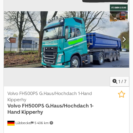
Год выпуска:
2019
,
1
/
7
Volvo FH500PS G.Haus/Hochdach 1-Hand
Kipperhy
Volvo
FH500PS G.Haus/Hochdach 1-
Hand Kipperhy
Lübbecke
5 406 km