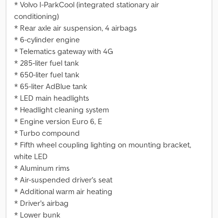
* Volvo I-ParkCool (integrated stationary air
conditioning)
* Rear axle air suspension, 4 airbags
* 6-cylinder engine
* Telematics gateway with 4G
* 285-liter fuel tank
* 650-liter fuel tank
* 65-liter AdBlue tank
* LED main headlights
* Headlight cleaning system
* Engine version Euro 6, E
* Turbo compound
* Fifth wheel coupling lighting on mounting bracket,
white LED
* Aluminum rims
* Air-suspended driver's seat
* Additional warm air heating
* Driver's airbag
* Lower bunk