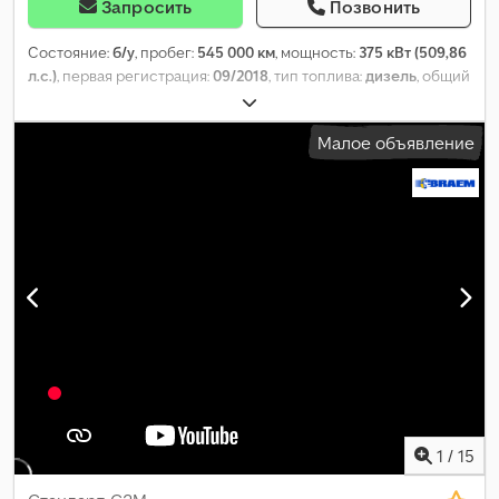
Запросить
Позвонить
Состояние:
б/у
, пробег:
545 000 км
, мощность:
375 кВт (509,86
л.с.)
, первая регистрация:
09/2018
, тип топлива:
дизель
, общий
вес:
18 000 кг
, конфигурация осей:
2 оси
, цвет:
белый
, тип
передачи:
автоматический
, класс выбросов:
Евро 6
, Год
Малое объявление
выпуска:
2018
, Оборудование:
ABS, кондиционер, отопитель
стояночный, электронная программа стабилизации (ESP)
,
1
/
15