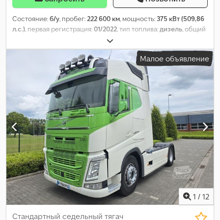
Состояние:
б/у
, пробег:
222 600 км
, мощность:
375 кВт (509,86
л.с.)
, первая регистрация:
01/2022
, тип топлива:
дизель
, общий
вес:
18 000 кг
, конфигурация осей:
2 оси
, тип передачи:
автоматический
, класс выбросов:
Евро 6
, Оборудование:
ABS,
Малое объявление
кондиционер, отопитель стояночный, электронная
программа стабилизации (ESP)
,
1
/
12
Стандартный седельный тягач