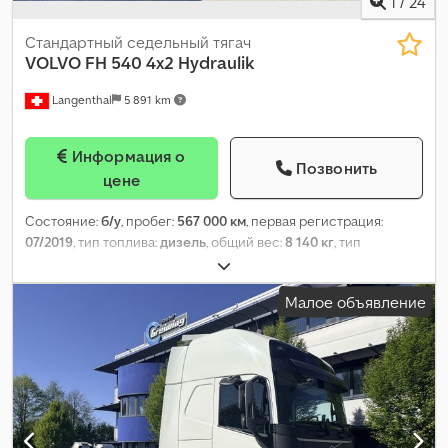
1
/
24
Abbsa - Система сигнализации - Солнцезащитный козырек -
Стекло на крыше - Тахограф - Централизованная система
Стандартный седельный тягач
смазки = Дополнительная информация = Трансмиссия: Volvo,
VOLVO
FH 540 4x2 Hydraulik
Автоматическая Кабина: Globetrotter XL Объем двигателя:
Langenthal
5 891 km
12.780 cc Полная масса автомобиля: 18.000 kg Марка
двигателя: Volvo Количество спальных мест: 2 Цена продажи:
€ 29.990, US$ 34.160
Информация о
Позвонить
цене
Состояние:
б/у
, пробег:
567 000 км
, первая регистрация:
07/2019
, тип топлива:
дизель
, общий вес:
8 140 кг
, тип
передачи:
автоматический
, класс выбросов:
Евро 6
,
Малое объявление