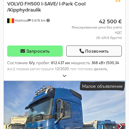
VOLVO
FH500 I-SAVE/ I-Park Cool
/Kipphydraulik
42 500 €
Hulshout
5 678 km
Фиксированная цена без учета
НДС
(51 425 € брутто)
Запросить
Позвонить
Состояние:
б/у
, пробег:
612 437 км
, мощность:
368 кВт (500,34
л.с.)
, первая регистрация:
12/2020
, тип топлива:
дизель
,
следующая проверка (TÜV):
02/2027
, тип передачи:
автоматический
, класс выбросов:
Евро 6
, Оборудование:
Малое объявление
кондиционер, отопитель стояночный
,