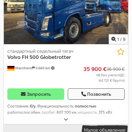
1
/
9
стандартный седельный тягач
Volvo
FH 500 Globetrotter
35 900 €
Mannheim
5 660 km
36 900 €
VB без учета НДС
(42 721 € брутто)
Запросить
Позвонить
Состояние:
б/у
, Функциональность:
полностью
работоспособен
, пробег:
607 100 км
, мощность:
375 кВт
(509,86 л.с.)
, первая регистрация:
03/2019
, собственный вес:
7 600 кг
, цвет:
синий
, тип передачи:
автоматический
, класс
Малое объявление
выбросов:
Евро 6
, подвеска:
воздух
, количество кроватей:
1
,