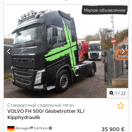
10/2026
, тормоза:
ретардер
, тип передачи:
автоматический
,
Малое объявление
класс выбросов:
Евро 6
, Оборудование:
ABS, кондиционер,
навигационная система, отопитель стояночный,
электронная программа стабилизации (ESP)
,
1
/
22
Стандартный седельный тягач
VOLVO
FH 500/ Globetrotter XL/
Kipphydraulik
35 900 €
Remagen
5 619 km