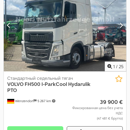
Год выпуска:
2019
, Оборудование:
кондиционер
,
1
/
25
Стандартный седельный тягач
VOLVO
FH500 I-ParkCool Hydarulik
PTO
39 900 €
Wenzendorf
5 267 km
Фиксированная цена без учета
НДС
(47 481 € брутто)