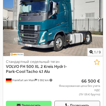
1
/
9
Стандартный седельный тягач
VOLVO
FH 500 XL 2 Kreis Hydr I-
Park-Cool Tacho 4.1 Alu
66 500 €
Frankfurt am Main
5 592 km
Фиксированная цена без учета
НДС
(79 135 € брутто)
Запросить
Позвонить