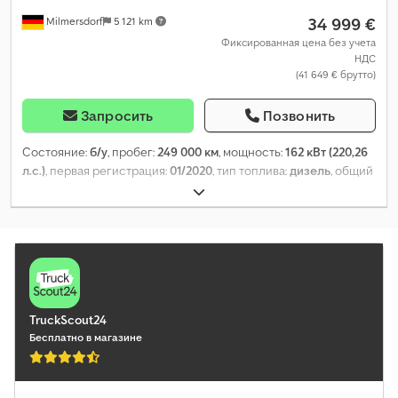
34 999 €
Milmersdorf
5 121 km
Фиксированная цена без учета
НДС
(41 649 € брутто)
Запросить
Позвонить
Состояние:
б/у
, пробег:
249 000 км
, мощность:
162 кВт (220,26
л.с.)
, первая регистрация:
01/2020
, тип топлива:
дизель
, общий
вес:
11 999 кг
, конфигурация осей:
2 оси
, тормоза:
ретардер
,
тип передачи:
механический
, класс выбросов:
Евро 6
, длина
грузового отсека:
4 000 мм
, ширина пространства для
загрузки:
2 300 мм
, высота грузового отсека:
500 мм
, Год
выпуска:
2020
, Оборудование:
ABS, кондиционер, сажевый
фильтр
,
TruckScout24
Бесплатно в магазине