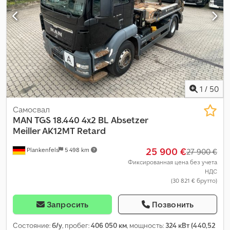
1
/
50
Самосвал
MAN
TGS 18.440 4x2 BL Absetzer
Meiller AK12MT Retard
25 900 €
Plankenfels
5 498 km
27 900 €
Фиксированная цена без учета
НДС
(30 821 € брутто)
Запросить
Позвонить
Состояние:
б/у
, пробег:
406 050 км
, мощность:
324 кВт (440,52