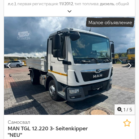
л.с.)
, первая регистрация:
11/2012
, тип топлива:
дизель
, общий
вес:
18 000 кг
, конфигурация осей:
2 оси
, следующая проверка
(TÜV):
07/2026
, тормоза:
ретардер
, цвет:
чёрный
, тип
Малое объявление
передачи:
автоматический
, класс выбросов:
Евро 5
, общая
ширина:
2 550 мм
, общая высота:
3 550 мм
, Год выпуска:
2012
,
Оборудование:
ABS, кондиционер, электронная программа
стабилизации (ESP)
,
1
/
5
Самосвал
MAN
TGL 12.220 3- Seitenkipper
"NEU"