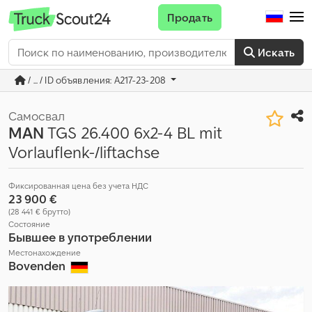
Продать
Искать
/ ... / ID объявления: A217-23-208
Самосвал
MAN
TGS 26.400 6x2-4 BL mit
Vorlauflenk-/liftachse
Фиксированная цена без учета НДС
23 900 €
(28 441 € брутто)
Состояние
Бывшее в употреблении
Местонахождение
Bovenden